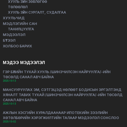
ХУУЛЬ ЗҮЙН ЗӨВЛӨГӨӨ
ТӨЛӨӨЛӨЛ
ХУУЛЬ ЗҮЙН СУРГАЛТ, СУДАЛГАА
ХУУЛЬЧИД
МЭДЛЭГИЙН САН
ТАНИЛЦУУЛГА
МЭДЭЭЛЭЛ
БҮТЭЭЛ
ХОЛБОО БАРИХ
МЭДЭЭ МЭДЭЭЛЭЛ
ГЭР БҮЛИЙН ТУХАЙ ХУУЛЬ /ШИНЭЧИЛСЭН НАЙРУУЛГА/-ИЙН
ТӨСӨЛД САНАЛ АВЧ БАЙНА
2025-10-13
МАНСУУРУУЛАХ ЭМ, СЭТГЭЦЭД НӨЛӨӨТ БОДИСЫН ЭРГЭЛТЭНД
ХЯНАЛТ ТАВИХ ТУХАЙ /ШИНЭЧИЛСЭН НАЙРУУЛГА/-ИЙН ТӨСӨЛД
САНАЛ АВЧ БАЙНА
2025-10-13
АЖЛЫН ХЭСГИЙН ХУРАЛДААНААР ИПОТЕКИЙН ЗЭЭЛИЙН
ХӨТӨЛБӨРИЙН ХЭРЭГЖИЛТИЙН ТАЛААР МЭДЭЭЛЭЛ СОНСЛОО
2025-10-02