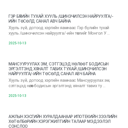
ГЭР БҮЛИЙН ТУХАЙ ХУУЛЬ /ШИНЭЧИЛСЭН НАЙРУУЛГА/-
ИЙН ТӨСӨЛД САНАЛ АВЧ БАЙНА
Хууль зүй, дотоод хэргийн яамнаас Гэр бүлийн тухай
хууль /шинэчилсэн найруулга/-ийн төслийг Монгол У …
2025-10-13
МАНСУУРУУЛАХ ЭМ, СЭТГЭЦЭД НӨЛӨӨТ БОДИСЫН
ЭРГЭЛТЭНД ХЯНАЛТ ТАВИХ ТУХАЙ /ШИНЭЧИЛСЭН
НАЙРУУЛГА/-ИЙН ТӨСӨЛД САНАЛ АВЧ БАЙНА
Хууль зүй, дотоод хэргийн яамнаас Мансууруулах эм,
сэтгэцэд нөлөөт бодисын эргэлтэнд хяналт тавих ту …
2025-10-13
АЖЛЫН ХЭСГИЙН ХУРАЛДААНААР ИПОТЕКИЙН ЗЭЭЛИЙН
ХӨТӨЛБӨРИЙН ХЭРЭГЖИЛТИЙН ТАЛААР МЭДЭЭЛЭЛ
СОНСЛОО