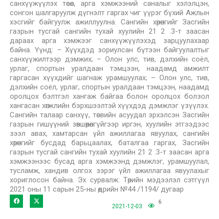
санхүүжүүлэх төсөл, арга хэмжээний саналыг хэлэлцэн,
сонгон шалгаруулж дүгнэлт гаргах чиг үүрэг бүхий Ажлын
хэсгийг байгуулж ажиллуулна. Сангийн хөрөнгийг Засгийн
газрын тусгай сангийн тухай хуулийн 21 2 .3-т заасан
дараах арга хэмжээг санхүүжүүлэхэд зарцуулахаар
байна. Үүнд: – Хүүхдэд зориулсан бүтээн байгуулалтыг
санхүүжилтээр дэмжих; – Олон улс, тив, дэлхийн соёл,
урлаг, спортын уралдаан тэмцээн, наадамд амжилт
гаргасан хүүхдийг шагнаж урамшуулах; – Олон улс, тив,
дэлхийн соёл, урлаг, спортын уралдаан тэмцээн, наадамд
оролцох бэлтгэл хангаж байгаа болон оролцох болзол
хангасан хөгжлийн бэрхшээлтэй хүүхдэд дэмжлэг үзүүлэх.
Сангийн талаар санхүү, төсвийн асуудал эрхэлсэн Засгийн
газрын гишүүний зөвшөөрөлгүйгээр иргэн, хуулийн этгээдээс
зээл авах, хамтарсан үйл ажиллагаа явуулах, сангийн
хөрөнгийг бусдад барьцаалах, баталгаа гаргах, Засгийн
газрын тусгай сангийн тухай хуулийн 21 2 .3-т заасан арга
хэмжээнээс бусад арга хэмжээнд дэмжлэг, урамшуулал,
тусламж, хандив олгох зэрэг үйл ажиллагаа явуулахыг
хориглосон байна. Эх сурвалж: Төрийн мэдээлэл сэтгүүл
2021 оны 11 сарын 25-ны өдрийн №44 /1194/ дугаар
6
2021-12-03