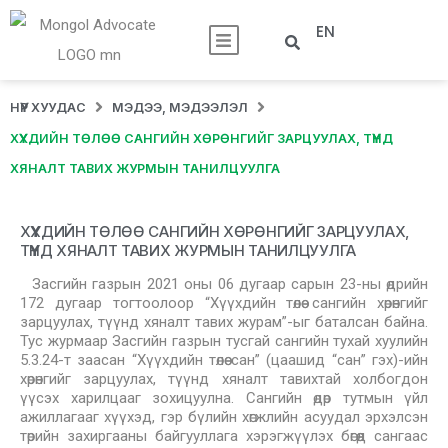
EN
НҮҮР ХУУДАС
МЭДЭЭ, МЭДЭЭЛЭЛ
ХҮҮХДИЙН ТӨЛӨӨ САНГИЙН ХӨРӨНГИЙГ ЗАРЦУУЛАХ, ТҮҮНД
ХЯНАЛТ ТАВИХ ЖУРМЫН ТАНИЛЦУУЛГА
ХҮҮХДИЙН ТӨЛӨӨ САНГИЙН ХӨРӨНГИЙГ ЗАРЦУУЛАХ,
ТҮҮНД ХЯНАЛТ ТАВИХ ЖУРМЫН ТАНИЛЦУУЛГА
Засгийн газрын 2021 оны 06 дугаар сарын 23-ны өдрийн
172 дугаар тогтоолоор “Хүүхдийн төлөө сангийн хөрөнгийг
зарцуулах, түүнд хяналт тавих журам”-ыг баталсан байна.
Тус журмаар Засгийн газрын тусгай сангийн тухай хуулийн
5.3.24-т заасан “Хүүхдийн төлөө сан” (цаашид “сан” гэх)-ийн
хөрөнгийг зарцуулах, түүнд хяналт тавихтай холбогдон
үүсэх харилцааг зохицуулна. Сангийн өдөр тутмын үйл
ажиллагааг хүүхэд, гэр бүлийн хөгжлийн асуудал эрхэлсэн
төрийн захиргааны байгууллага хэрэгжүүлэх бөгөөд сангаас