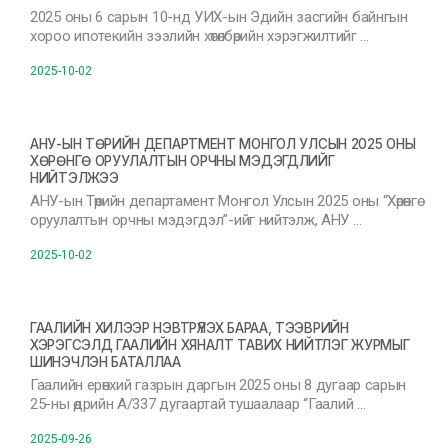
2025 оны 6 сарын 10-нд УИХ-ын Эдийн засгийн байнгын
хороо ипотекийн зээлийн хөтөлбөрийн хэрэгжилтийг …
2025-10-02
АНУ-ЫН ТӨРИЙН ДЕПАРТМЕНТ МОНГОЛ УЛСЫН 2025 ОНЫ
ХӨРӨНГӨ ОРУУЛАЛТЫН ОРЧНЫ МЭДЭГДЛИЙГ
НИЙТЭЛЖЭЭ
АНУ-ын Төрийн департамент Монгол Улсын 2025 оны “Хөрөнгө
оруулалтын орчны мэдэгдэл”-ийг нийтэлж, АНУ …
2025-10-02
ГААЛИЙН ХИЛЭЭР НЭВТРҮҮЛЭХ БАРАА, ТЭЭВРИЙН
ХЭРЭГСЭЛД ГААЛИЙН ХЯНАЛТ ТАВИХ НИЙТЛЭГ ЖУРМЫГ
ШИНЭЧЛЭН БАТАЛЛАА
Гаалийн ерөнхий газрын даргын 2025 оны 8 дугаар сарын
25-ны өдрийн А/337 дугаартай тушаалаар “Гаалий …
2025-09-26