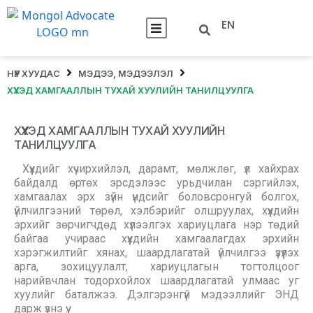
EN
НҮҮР ХУУДАС
МЭДЭЭ, МЭДЭЭЛЭЛ
ХҮҮХЭД ХАМГААЛЛЫН ТУХАЙ ХУУЛИЙН ТАНИЛЦУУЛГА
ХҮҮХЭД ХАМГААЛЛЫН ТУХАЙ ХУУЛИЙН
ТАНИЛЦУУЛГА
Хүүхдийг хүчирхийлэл, дарамт, мөлжлөг, үл хайхрах
байдалд өртөх эрсдэлээс урьдчилан сэргийлэх,
хамгаалах эрх зүйн үндсийг боловсронгуй болгох,
үйлчилгээний төрөл, хэлбэрийг олшруулах, хүүхдийн
эрхийг зөрчигчдөд хүлээлгэх хариуцлага нэр төдий
байгаа учираас хүүхдийн хамгаалагдах эрхийн
хэрэгжилтийг хянах, шаардлагатай үйлчилгээ үзүүлэх
арга, зохицуулалт, хариуцлагын тогтолцоог
нарийвчлан тодорхойлох шаардлагатай улмаас уг
хуулийг баталжээ. Дэлгэрэнгүй мэдээллийг ЭНД
дарж үзнэ үү.