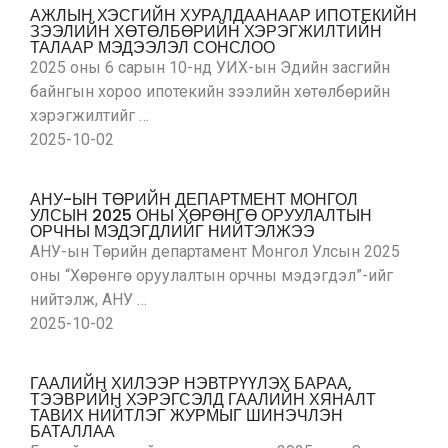
АЖЛЫН ХЭСГИЙН ХУРАЛДААНААР ИПОТЕКИЙН
ЗЭЭЛИЙН ХӨТӨЛБӨРИЙН ХЭРЭГЖИЛТИЙН
ТАЛААР МЭДЭЭЛЭЛ СОНСЛОО
2025 оны 6 сарын 10-нд УИХ-ын Эдийн засгийн
байнгын хороо ипотекийн зээлийн хөтөлбөрийн
хэрэгжилтийг …
2025-10-02
АНУ-ЫН ТӨРИЙН ДЕПАРТМЕНТ МОНГОЛ
УЛСЫН 2025 ОНЫ ХӨРӨНГӨ ОРУУЛАЛТЫН
ОРЧНЫ МЭДЭГДЛИЙГ НИЙТЭЛЖЭЭ
АНУ-ын Төрийн департамент Монгол Улсын 2025
оны “Хөрөнгө оруулалтын орчны мэдэгдэл”-ийг
нийтэлж, АНУ …
2025-10-02
ГААЛИЙН ХИЛЭЭР НЭВТРҮҮЛЭХ БАРАА,
ТЭЭВРИЙН ХЭРЭГСЭЛД ГААЛИЙН ХЯНАЛТ
ТАВИХ НИЙТЛЭГ ЖУРМЫГ ШИНЭЧЛЭН
БАТАЛЛАА