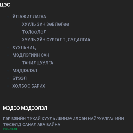
ЦЭС
ҮЙЛ АЖИЛЛАГАА
ХУУЛЬ ЗҮЙН ЗӨВЛӨГӨӨ
ТӨЛӨӨЛӨЛ
ХУУЛЬ ЗҮЙН СУРГАЛТ, СУДАЛГАА
ХУУЛЬЧИД
МЭДЛЭГИЙН САН
ТАНИЛЦУУЛГА
МЭДЭЭЛЭЛ
БҮТЭЭЛ
ХОЛБОО БАРИХ
МЭДЭЭ МЭДЭЭЛЭЛ
ГЭР БҮЛИЙН ТУХАЙ ХУУЛЬ /ШИНЭЧИЛСЭН НАЙРУУЛГА/-ИЙН
ТӨСӨЛД САНАЛ АВЧ БАЙНА
2025-10-13