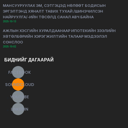
МАНСУУРУУЛАХ ЭМ, СЭТГЭЦЭД НӨЛӨӨТ БОДИСЫН
ЭРГЭЛТЭНД ХЯНАЛТ ТАВИХ ТУХАЙ /ШИНЭЧИЛСЭН
НАЙРУУЛГА/-ИЙН ТӨСӨЛД САНАЛ АВЧ БАЙНА
2025-10-13
АЖЛЫН ХЭСГИЙН ХУРАЛДААНААР ИПОТЕКИЙН ЗЭЭЛИЙН
ХӨТӨЛБӨРИЙН ХЭРЭГЖИЛТИЙН ТАЛААР МЭДЭЭЛЭЛ
СОНСЛОО
2025-10-02
БИДНИЙГ ДАГААРАЙ
FACEBOOK
SOUNDCLOUD
YOUTUBE
LINKEDIN