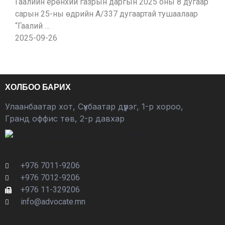
Гаалийн ерөнхий газрын даргын 2025 оны 8 дугаар
сарын 25-ны өдрийн А/337 дугаартай тушаалаар
“Гаалий …
2025-09-26
ХОЛБОО БАРИХ
Улаанбаатар хот, Сүхбаатар дүүрэг, 1-р хороо,
Гранд оффис төв, 2-р давхар
+976 7011-9206
+976 7012-9206
+976 11-329206
info@advocate.mn