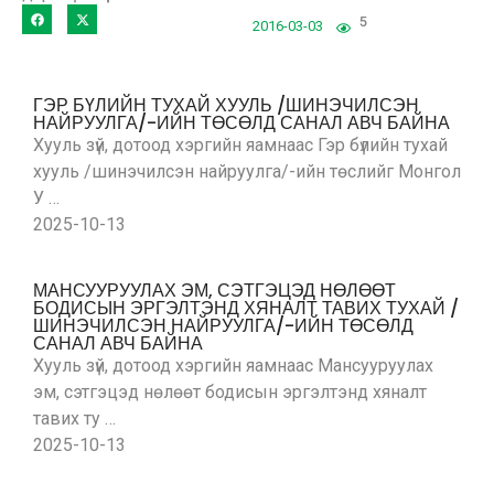
5
2016-03-03
ГЭР БҮЛИЙН ТУХАЙ ХУУЛЬ /ШИНЭЧИЛСЭН
НАЙРУУЛГА/-ИЙН ТӨСӨЛД САНАЛ АВЧ БАЙНА
Хууль зүй, дотоод хэргийн яамнаас Гэр бүлийн тухай
хууль /шинэчилсэн найруулга/-ийн төслийг Монгол
У …
2025-10-13
МАНСУУРУУЛАХ ЭМ, СЭТГЭЦЭД НӨЛӨӨТ
БОДИСЫН ЭРГЭЛТЭНД ХЯНАЛТ ТАВИХ ТУХАЙ /
ШИНЭЧИЛСЭН НАЙРУУЛГА/-ИЙН ТӨСӨЛД
САНАЛ АВЧ БАЙНА
Хууль зүй, дотоод хэргийн яамнаас Мансууруулах
эм, сэтгэцэд нөлөөт бодисын эргэлтэнд хяналт
тавих ту …
2025-10-13