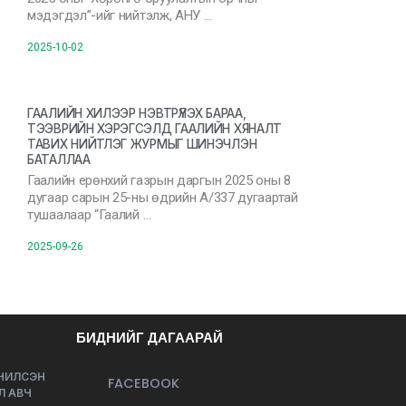
мэдэгдэл”-ийг нийтэлж, АНУ …
2025-10-02
ГААЛИЙН ХИЛЭЭР НЭВТРҮҮЛЭХ БАРАА,
ТЭЭВРИЙН ХЭРЭГСЭЛД ГААЛИЙН ХЯНАЛТ
ТАВИХ НИЙТЛЭГ ЖУРМЫГ ШИНЭЧЛЭН
БАТАЛЛАА
Гаалийн ерөнхий газрын даргын 2025 оны 8
дугаар сарын 25-ны өдрийн А/337 дугаартай
тушаалаар “Гаалий …
2025-09-26
БИДНИЙГ ДАГААРАЙ
ЭЧИЛСЭН
FACEBOOK
Л АВЧ