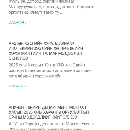
Хууль зүй, дотоод хэргийн яамнаас
Мансууруулах эм, сэтгэцэд нөлөөт бодисын
эргэлтэнд хяналт тавих ту …
2025-10-13
АЖЛЫН ХЭСГИЙН ХУРАЛДААНААР
ИПОТЕКИЙН ЗЭЭЛИЙН ХӨТӨЛБӨРИЙН
ХЭРЭГЖИЛТИЙН ТАЛААР МЭДЭЭЛЭЛ
СОНСЛОО
2025 оны 6 сарын 10-нд УИХ-ын Эдийн
засгийн байнгын хороо ипотекийн зээлийн
хөтөлбөрийн хэрэгжилтийг …
2025-10-02
АНУ-ЫН ТӨРИЙН ДЕПАРТМЕНТ МОНГОЛ
УЛСЫН 2025 ОНЫ ХӨРӨНГӨ ОРУУЛАЛТЫН
ОРЧНЫ МЭДЭГДЛИЙГ НИЙТЭЛЖЭЭ
АНУ-ын Төрийн департамент Монгол Улсын
2025 оны “Хөрөнгө оруулалтын орчны