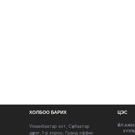
ХОЛБОО БАРИХ
ЦЭС
ҮЙЛ АЖИ
Улаанбаатар хот, Сүхбаатар
ХУУЛЬ
дүүрэг, 1-р хороо, Гранд оффис