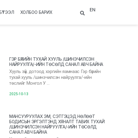
EN
БҮТЭЭЛ
ХОЛБОО БАРИХ
ГЭР БҮЛИЙН ТУХАЙ ХУУЛЬ /ШИНЭЧИЛСЭН
НАЙРУУЛГА/-ИЙН ТӨСӨЛД САНАЛ АВЧ БАЙНА
Хууль зүй, дотоод хэргийн яамнаас Гэр бүлийн
тухай хууль /шинэчилсэн найруулга/-ийн
төслийг Монгол У …
2025-10-13
МАНСУУРУУЛАХ ЭМ, СЭТГЭЦЭД НӨЛӨӨТ
БОДИСЫН ЭРГЭЛТЭНД ХЯНАЛТ ТАВИХ ТУХАЙ
/ШИНЭЧИЛСЭН НАЙРУУЛГА/-ИЙН ТӨСӨЛД
САНАЛ АВЧ БАЙНА