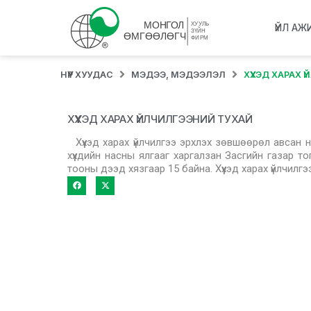
ҮЙЛ АЖ
НҮҮР ХУУДАС
МЭДЭЭ, МЭДЭЭЛЭЛ
ХҮҮХЭД ХАРАХ
ХҮҮХЭД ХАРАХ ҮЙЛЧИЛГЭЭНИЙ ТУХАЙ
Хүүхэд харах үйлчилгээ эрхлэх зөвшөөрөл авсан нэ
хүүхдийн насны ялгааг харгалзан Засгийн газар тог
тооны дээд хязгаар 15 байна. Хүүхэд харах үйлчилгээ