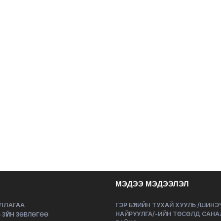
МЭДЭЭ МЭДЭЭЛЭЛ
ЛЛАГАА
ГЭР БҮЛИЙН ТУХАЙ ХУУЛЬ /ШИН
НАЙРУУЛГА/-ИЙН ТӨСӨЛД САНА
 ЗҮЙН ЗӨВЛӨГӨӨ