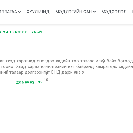
ИЛЛАГАА
ХУУЛЬЧИД
МЭДЛЭГИЙН САН
МЭДЭЭЛЭЛ
 ҮЙЛЧИЛГЭЭНИЙ ТУХАЙ
г хүүхэд харагчид оногдох хүүхдийн тоо таваас илүүгүй байх бөгөөд
тооно. Хүүхэд харах үйлчилгээний нэг байранд хамрагдах хүүхдийн
ний талаар дэлгэрэнгүйг ЭНД дарж үзнэ үү.
10
2015-09-03