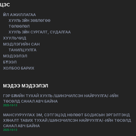
ЦЭС
ҮЙЛ АЖИЛЛАГАА
ХУУЛЬ ЗҮЙН ЗӨВЛӨГӨӨ
ТӨЛӨӨЛӨЛ
ХУУЛЬ ЗҮЙН СУРГАЛТ, СУДАЛГАА
ХУУЛЬЧИД
МЭДЛЭГИЙН САН
ТАНИЛЦУУЛГА
МЭДЭЭЛЭЛ
БҮТЭЭЛ
ХОЛБОО БАРИХ
МЭДЭЭ МЭДЭЭЛЭЛ
ГЭР БҮЛИЙН ТУХАЙ ХУУЛЬ /ШИНЭЧИЛСЭН НАЙРУУЛГА/-ИЙН
ТӨСӨЛД САНАЛ АВЧ БАЙНА
2025-10-13
МАНСУУРУУЛАХ ЭМ, СЭТГЭЦЭД НӨЛӨӨТ БОДИСЫН ЭРГЭЛТЭНД
ХЯНАЛТ ТАВИХ ТУХАЙ /ШИНЭЧИЛСЭН НАЙРУУЛГА/-ИЙН ТӨСӨЛД
САНАЛ АВЧ БАЙНА
2025-10-13