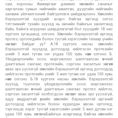
сум, хорооны Амжиргааг дэмжих зөвлөлийн саналыг
харгалзан сумын нийгмийн ажилтан, дүүргийн нийгмийн
халамж үйлчилгээний байгууллага шийдвэрлэнэ. Хөгжлийн
бэрхшээлтэй хүүхдийг асарч байгаа иргэнд олгох
тэтгэмжийг тухайн хүүхэд нь эмчийн байнгын ханялтанд
байх, байнга асруулах шаардлагатай бол хүүхдийг 18 нас
хүртэлх хугацаанд олгоно. Хөгжлийн бэрхшээлтэй иргэнд
протез, ортопедийн болон тусгай хэрэгслийн талаар үнийн
хөнгөлөлт байдаг уу? А.18 хүртэлх насны хөгжлийн
бэрхшээлтэй хүүхдэд дотоодод хийлгэсэн протезийн
үнийг 3 жил тутам нэг улдаа 100 хувь нөхөн олгоно. Б.
Үйлдвэрлэлийн осол, мэргэжлээс шалтгаалсан өвчний
даатгалын сангаас протезийн, сэргээн засалтын хөнгөлөт
авах эрх үүсээгүй хөгжлийн бэрхшээлтэй иргэнд дотоодод
хийлгэсэн протезийн үнийг 5 жил тутам нэг удаа 100 хувь
нөхөн олгоно. Б.18 хүртэлх насны хөгжлийн бэрхшээлтэй
хүүхэд, түүнчлэн үйлдвэрлэлийн осол, мэргэжлээс
шалтгаалсан өвчний даатгалын сангаас протез хийлгэх,
сэргээн засалттай холбогдсон хөнгөлөлт авах эрх үүсээгүй,
ядуу амдралтай өрхийн хөгжлийн бэрхшээлтэй иргэний
дотоодод хийлгэсэн болон худалдан авсан ортопед,
тэргэнцэр зэрэг тусгай хэрэгслийн үнийг 5 жил дутам нэг
удаа 100 хувь хөнгөлнө. Байнгын асаргаанд байгаа хөгжлийн