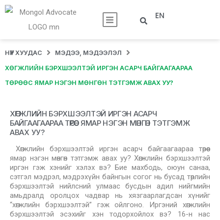
EN
НҮҮР ХУУДАС
МЭДЭЭ, МЭДЭЭЛЭЛ
ХӨГЖЛИЙН БЭРХШЭЭЛТЭЙ ИРГЭН АСАРЧ БАЙГААГААРАА
ТӨРӨӨС ЯМАР НЭГЭН МӨНГӨН ТЭТГЭМЖ АВАХ УУ?
ХӨГЖЛИЙН БЭРХШЭЭЛТЭЙ ИРГЭН АСАРЧ
БАЙГААГААРАА ТӨРӨӨС ЯМАР НЭГЭН МӨНГӨН ТЭТГЭМЖ
АВАХ УУ?
Хөгжлийн бэрхшээлтэй иргэн асарч байгаагаараа төрөөс
ямар нэгэн мөнгөн тэтгэмж авах уу? Хөгжлийн бэрхшээлтэй
иргэн гэж хэнийг хэлэх вэ? Бие махбодь, оюун санаа,
сэтгэл мэдрэл, мэдрэхүйн байнгын согог нь бусад төрлийн
бэрхшээлтэй нийлсний улмаас бусдын адил нийгмийн
амьдралд оролцох чадвар нь хязгаарлагдсан хүнийг
“хөгжлийн бэрхшээлтэй” гэж ойлгоно. Иргэний хөгжлийн
бэрхшээлтэй эсэхийг хэн тодорхойлох вэ? 16-н нас