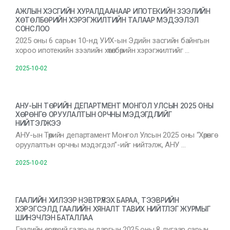
АЖЛЫН ХЭСГИЙН ХУРАЛДААНААР ИПОТЕКИЙН ЗЭЭЛИЙН
ХӨТӨЛБӨРИЙН ХЭРЭГЖИЛТИЙН ТАЛААР МЭДЭЭЛЭЛ
СОНСЛОО
2025 оны 6 сарын 10-нд УИХ-ын Эдийн засгийн байнгын
хороо ипотекийн зээлийн хөтөлбөрийн хэрэгжилтийг …
2025-10-02
АНУ-ЫН ТӨРИЙН ДЕПАРТМЕНТ МОНГОЛ УЛСЫН 2025 ОНЫ
ХӨРӨНГӨ ОРУУЛАЛТЫН ОРЧНЫ МЭДЭГДЛИЙГ
НИЙТЭЛЖЭЭ
АНУ-ын Төрийн департамент Монгол Улсын 2025 оны “Хөрөнгө
оруулалтын орчны мэдэгдэл”-ийг нийтэлж, АНУ …
2025-10-02
ГААЛИЙН ХИЛЭЭР НЭВТРҮҮЛЭХ БАРАА, ТЭЭВРИЙН
ХЭРЭГСЭЛД ГААЛИЙН ХЯНАЛТ ТАВИХ НИЙТЛЭГ ЖУРМЫГ
ШИНЭЧЛЭН БАТАЛЛАА
Гаалийн ерөнхий газрын даргын 2025 оны 8 дугаар сарын