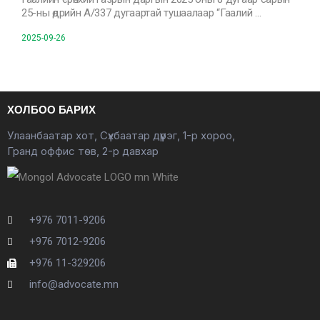
25-ны өдрийн А/337 дугаартай тушаалаар “Гаалий …
2025-09-26
ХОЛБОО БАРИХ
Улаанбаатар хот, Сүхбаатар дүүрэг, 1-р хороо,
Гранд оффис төв, 2-р давхар
+976 7011-9206
+976 7012-9206
+976 11-329206
info@advocate.mn