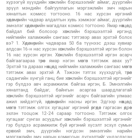
хүрээгүй хүүхдийн хөгжлийн бэрхшээлийг аймаг, дүүргийн
эрүүл мэндийн байгууллагын мэргэжлийн эмч нарын
хяналтын комисс тогтооно. 16 нас хүрсэн иргэний
хөдөлмөрийн чадвар алдалтын хувь хэмжээг аймаг, дүүргийн
эмнэлэг хөдөлмөрийн магадлах комисс тогтооно. Ямар нөхцөлд
байдал бий болсоор хөгжлийн бэрхшээлтэй иргэнд
нийгмийн халамжийн сангаас тэтгэвэр авах эрхтэй болох
вэ? 1. Хөдөлмөрийн чадвараа 50 ба түүнээс дээш хувиар
алдсан 16-н нас хүрсэн хөгжлийн бэрхшээлтэй иргэн болон
16 нас хүрсэн иргэн. Хөгжлийн бэрхшээлтэй иргэн асарч
байгаагаараа төрөөс ямар нэгэн мөнгөн тэтгэмж авах уу?
Эрхтэй та дараах нөхцөлд нийгмийн халамжийн сангаас мөнгөн
тэтгэмж авах эрхтэй А. Тэжээн тэтгэх хүүхэдгүй, төрөл
садангийн хүнгүй ганц бие хөгжлийн бэрхшээлтэй иргэнийг
гэр бүлдээ авч асрамжилж байгаа иргэн, Б. Эмнэлгийн
хяналтанд байдаг, байнгын асаргаа шаардлагатай
хөгжлийн бэрхшээлтэй иргэнийг асарч байгаагийн улмаас
ажил хийдэггүй, хөдөлмөрийн насны иргэн. Эдгээр нөхцөлд
мөнгөн тэтгэмж олгох хугацааг иргэний өргөдөл гаргасан өдрөөс
эхлэн тооцож 12-24 сараар тогтооно. Тэтгэмж олгох
хугацааг сунгах асуудлыг хөгжлийн бэрхшээлтэй иргэнийг
гэр бүлдээ асрамжилж буй иргэний хүсэлт эсхүл сумын
ерөнхий эмч, дүүргийн нэгдсэн эмнэлгийн нарийн
мэргэжлийн эмч нарын комиссын дүгнэлтийг үндэслэсэн