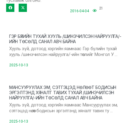
тусламж олгоно.
21
2016-04-04
ГЭР БҮЛИЙН ТУХАЙ ХУУЛЬ /ШИНЭЧИЛСЭН НАЙРУУЛГА/-
ИЙН ТӨСӨЛД САНАЛ АВЧ БАЙНА
Хууль зүй, дотоод хэргийн яамнаас Гэр бүлийн тухай
хууль /шинэчилсэн найруулга/-ийн төслийг Монгол У …
2025-10-13
МАНСУУРУУЛАХ ЭМ, СЭТГЭЦЭД НӨЛӨӨТ БОДИСЫН
ЭРГЭЛТЭНД ХЯНАЛТ ТАВИХ ТУХАЙ /ШИНЭЧИЛСЭН
НАЙРУУЛГА/-ИЙН ТӨСӨЛД САНАЛ АВЧ БАЙНА
Хууль зүй, дотоод хэргийн яамнаас Мансууруулах эм,
сэтгэцэд нөлөөт бодисын эргэлтэнд хяналт тавих ту …
2025-10-13