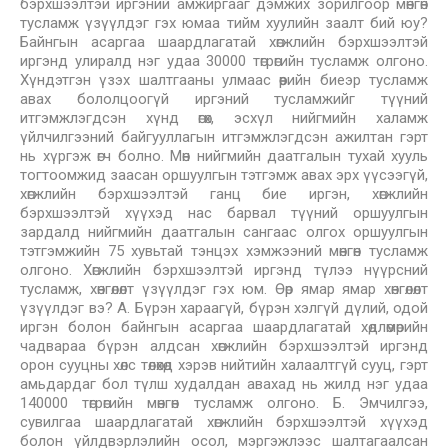
бэрхшээлтэй иргэний амжиргааг дэмжих зорилгоор мөнгөн
тусламж үзүүлдэг гэх юмаа тийм хуулийн заалт бий юу?
Байнгын асаргаа шаардлагатай хөгжлийн бэрхшээлтэй
иргэнд улиралд нэг удаа 30000 төгрөгийн тусламж олгоно.
Хүндэтгэн үзэх шалтгааны улмаас өөрийн биеэр тусламж
авах бололцоогүй иргэний тусламжийг түүний
итгэмжлэгдсэн хүнд өгөх, эсхүл нийгмийн халамж
үйлчилгээний байгууллагын итгэмжлэгдсэн ажилтан гэрт
нь хүргэж өгч болно. Мөн нийгмийн даатгалын тухай хууль
тогтоомжид заасан оршуулгын тэтгэмж авах эрх үүсээгүй,
хөгжлийн бэрхшээлтэй ганц бие иргэн, хөгжлийн
бэрхшээлтэй хүүхэд нас барвал түүний оршуулгын
зардалд нийгмийн даатгалын сангаас олгох оршуулгын
тэтгэмжийн 75 хувьтай тэнцэх хэмжээний мөнгөн тусламж
олгоно. Хөгжлийн бэрхшээлтэй иргэнд түлээ нүүрсний
тусламж, хөнгөлөлт үзүүлдэг гэх юм. Өөр ямар ямар хөнгөлөлт
үзүүлдэг вэ? А. Бүрэн хараагүй, бүрэн хэлгүй дүлий, одой
иргэн болон байнгын асаргаа шаардлагатай хөдлөмөрийн
чадвараа бүрэн алдсан хөгжлийн бэрхшээлтэй иргэнд
орон сууцны хөлс төлөхөд хэрэв нийтийн халаалтгүй сууц, гэрт
амьдардаг бол түлш худалдан авахад нь жилд нэг удаа
140000 төгрөгийн мөнгөн тусламж олгоно. Б. Эмчилгээ,
сувилгаа шаардлагатай хөгжлийн бэрхшээлтэй хүүхэд
болон үйлдвэрлэлийн осол, мэргэжлээс шалтагаалсан