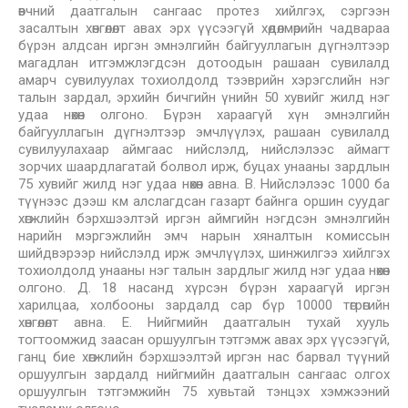
өвчний даатгалын сангаас протез хийлгэх, сэргээн
засалтын хөнгөлөлт авах эрх үүсээгүй хөдөлмөрийн чадвараа
бүрэн алдсан иргэн эмнэлгийн байгууллагын дүгнэлтээр
магадлан итгэмжлэгдсэн дотоодын рашаан сувилалд
амарч сувилуулах тохиолдолд тээврийн хэрэгслийн нэг
талын зардал, эрхийн бичгийн үнийн 50 хувийг жилд нэг
удаа нөхөн олгоно. Бүрэн хараагүй хүн эмнэлгийн
байгууллагын дүгнэлтээр эмчлүүлэх, рашаан сувилалд
сувилуулахаар аймгаас нийслэлд, нийслэлээс аймагт
зорчих шаардлагатай болвол ирж, буцах унааны зардлын
75 хувийг жилд нэг удаа нөхөн авна. В. Нийслэлээс 1000 ба
түүнээс дээш км алслагдсан газарт байнга оршин суудаг
хөгжлийн бэрхшээлтэй иргэн аймгийн нэгдсэн эмнэлгийн
нарийн мэргэжлийн эмч нарын хяналтын комиссын
шийдвэрээр нийслэлд ирж эмчлүүлэх, шинжилгээ хийлгэх
тохиолдолд унааны нэг талын зардлыг жилд нэг удаа нөхөн
олгоно. Д. 18 насанд хүрсэн бүрэн хараагүй иргэн
харилцаа, холбооны зардалд сар бүр 10000 төгрөгийн
хөнгөлөлт авна. Е. Нийгмийн даатгалын тухай хууль
тогтоомжид заасан оршуулгын тэтгэмж авах эрх үүсээгүй,
ганц бие хөгжлийн бэрхшээлтэй иргэн нас барвал түүний
оршуулгын зардалд нийгмийн даатгалын сангаас олгох
оршуулгын тэтгэмжийн 75 хувьтай тэнцэх хэмжээний