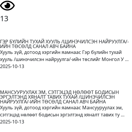
13
ГЭР БҮЛИЙН ТУХАЙ ХУУЛЬ /ШИНЭЧИЛСЭН НАЙРУУЛГА/-
ИЙН ТӨСӨЛД САНАЛ АВЧ БАЙНА
Хууль зүй, дотоод хэргийн яамнаас Гэр бүлийн тухай
хууль /шинэчилсэн найруулга/-ийн төслийг Монгол У …
2025-10-13
МАНСУУРУУЛАХ ЭМ, СЭТГЭЦЭД НӨЛӨӨТ БОДИСЫН
ЭРГЭЛТЭНД ХЯНАЛТ ТАВИХ ТУХАЙ /ШИНЭЧИЛСЭН
НАЙРУУЛГА/-ИЙН ТӨСӨЛД САНАЛ АВЧ БАЙНА
Хууль зүй, дотоод хэргийн яамнаас Мансууруулах эм,
сэтгэцэд нөлөөт бодисын эргэлтэнд хяналт тавих ту …
2025-10-13