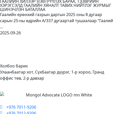
ГААЛИЙН ХИЛЭЭР НЭВТРҮҮЛЭХ БАРАА, ТЭЭВРИЙН
ХЭРЭГСЭЛД ГААЛИЙН ХЯНАЛТ ТАВИХ НИЙТЛЭГ ЖУРМЫГ
ШИНЭЧЛЭН БАТАЛЛАА
Гаалийн ерөнхий газрын даргын 2025 оны 8 дугаар
сарын 25-ны өдрийн А/337 дугаартай тушаалаар “Гаалий
…
2025-09-26
Холбоо барих
Улаанбаатар хот, Сүхбаатар дүүрэг, 1-р хороо, Гранд
оффис төв, 2-р давхар
+976 7011-9206
+976 7012-9206