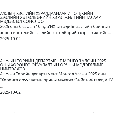
АЖЛЫН ХЭСГИЙН ХУРАЛДААНААР ИПОТЕКИЙН
ЗЭЭЛИЙН ХӨТӨЛБӨРИЙН ХЭРЭГЖИЛТИЙН ТАЛААР
МЭДЭЭЛЭЛ СОНСЛОО
2025 оны 6 сарын 10-нд УИХ-ын Эдийн засгийн байнгын
хороо ипотекийн зээлийн хөтөлбөрийн хэрэгжилтийг …
2025-10-02
АНУ-ЫН ТӨРИЙН ДЕПАРТМЕНТ МОНГОЛ УЛСЫН 2025
ОНЫ ХӨРӨНГӨ ОРУУЛАЛТЫН ОРЧНЫ МЭДЭГДЛИЙГ
НИЙТЭЛЖЭЭ
АНУ-ын Төрийн департамент Монгол Улсын 2025 оны
“Хөрөнгө оруулалтын орчны мэдэгдэл”-ийг нийтэлж, АНУ
…
2025-10-02