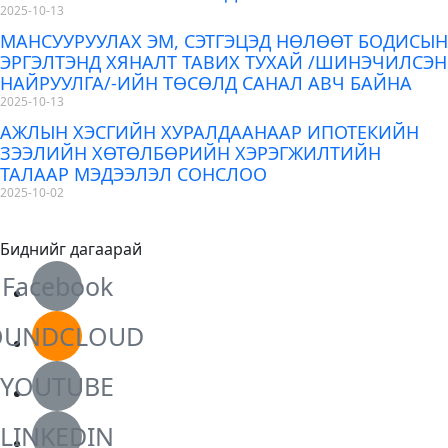
2025-10-13
МАНСУУРУУЛАХ ЭМ, СЭТГЭЦЭД НӨЛӨӨТ БОДИСЫН
ЭРГЭЛТЭНД ХЯНАЛТ ТАВИХ ТУХАЙ /ШИНЭЧИЛСЭН
НАЙРУУЛГА/-ИЙН ТӨСӨЛД САНАЛ АВЧ БАЙНА
2025-10-13
АЖЛЫН ХЭСГИЙН ХУРАЛДААНААР ИПОТЕКИЙН
ЗЭЭЛИЙН ХӨТӨЛБӨРИЙН ХЭРЭГЖИЛТИЙН
ТАЛААР МЭДЭЭЛЭЛ СОНСЛОО
2025-10-02
Биднийг дагаарай
Facebook
OUNDCLOUD
YOUTUBE
LINKEDIN