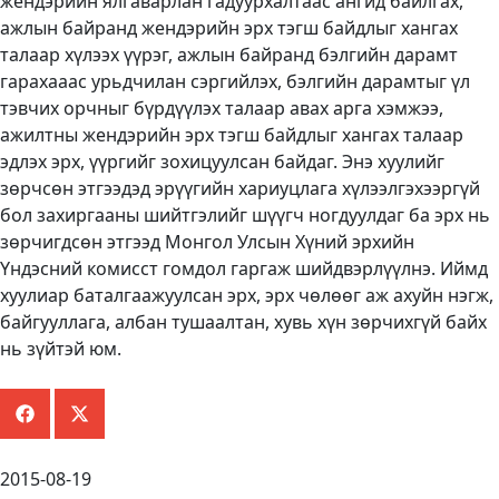
жендэрийн ялгаварлан гадуурхалтаас ангид байлгах,
ажлын байранд жендэрийн эрх тэгш байдлыг хангах
талаар хүлээх үүрэг, ажлын байранд бэлгийн дарамт
гарахааас урьдчилан сэргийлэх, бэлгийн дарамтыг үл
тэвчих орчныг бүрдүүлэх талаар авах арга хэмжээ,
ажилтны жендэрийн эрх тэгш байдлыг хангах талаар
эдлэх эрх, үүргийг зохицуулсан байдаг. Энэ хуулийг
зөрчсөн этгээдэд эрүүгийн хариуцлага хүлээлгэхээргүй
бол захиргааны шийтгэлийг шүүгч ногдуулдаг ба эрх нь
зөрчигдсөн этгээд Монгол Улсын Хүний эрхийн
Үндэсний комисст гомдол гаргаж шийдвэрлүүлнэ. Иймд
хуулиар баталгаажуулсан эрх, эрх чөлөөг аж ахуйн нэгж,
байгууллага, албан тушаалтан, хувь хүн зөрчихгүй байх
нь зүйтэй юм.
2015-08-19