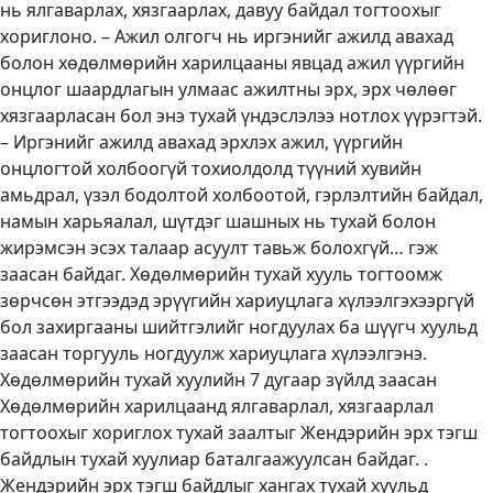
нь ялгаварлах, хязгаарлах, давуу байдал тогтоохыг
хориглоно. – Ажил олгогч нь иргэнийг ажилд авахад
болон хөдөлмөрийн харилцааны явцад ажил үүргийн
онцлог шаардлагын улмаас ажилтны эрх, эрх чөлөөг
хязгаарласан бол энэ тухай үндэслэлээ нотлох үүрэгтэй.
– Иргэнийг ажилд авахад эрхлэх ажил, үүргийн
онцлогтой холбоогүй тохиолдолд түүний хувийн
амьдрал, үзэл бодолтой холбоотой, гэрлэлтийн байдал,
намын харьяалал, шүтдэг шашных нь тухай болон
жирэмсэн эсэх талаар асуулт тавьж болохгүй… гэж
заасан байдаг. Хөдөлмөрийн тухай хууль тогтоомж
зөрчсөн этгээдэд эрүүгийн хариуцлага хүлээлгэхээргүй
бол захиргааны шийтгэлийг ногдуулах ба шүүгч хуульд
заасан торгууль ногдуулж хариуцлага хүлээлгэнэ.
Хөдөлмөрийн тухай хуулийн 7 дугаар зүйлд заасан
Хөдөлмөрийн харилцаанд ялгаварлал, хязгаарлал
тогтоохыг хориглох тухай заалтыг Жендэрийн эрх тэгш
байдлын тухай хуулиар баталгаажуулсан байдаг. .
Жендэрийн эрх тэгш байдлыг хангах тухай хуульд