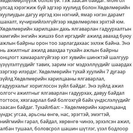
хөдөлмөрлүүлж болохгүй.”гэж заасан байдаг. Монгол
улсад хэрэгжиж буй эдгээр хуулиуд болон Хөдөлмөрийн
хуулиудын дагуу иргэд хэн нэгний, ямар нэгэн дарамт
шахалт, хүчирхийлэлгүйгээр хөдөлмөрлөх эрхтэй юм.
Хөдөлмөрийн харилцаан дахь ялгаварлан гадуурхалтын
хамгийн энгийн жишээ бол иргэдийг ажилд авахад буюу
ажлын байрны орон тоо зарлагдахаас эхлэж байна. Энэ
нь ажилтныг ажилд авахдаа тухайн ажлын байрны
онцлогт хамааралгүйгээр хэт хувийн шинжтэй шалгуур
үзүүлэлтүүдийг тавих, зарим нэг мэдээллүүдийг шаардах
зэргээр илэрдэг. Хөдөлмөрийн тухай хуулийн 7 дугаар
зүйлд Хөдөлмөрийн харилцааны ялгаварлал,
гадуурхалыг хориглосон зүйл байдаг. Энэ зүйлд ажил
олгогч ажилтныг ялгаварлан гадуурхах, давуу байдал
тогтоох, хязгаарлал бий болгохгүй байх үндэслэлүүдийг
заасан байдаг. Тухайлбал: – Хөдөлмөрийн харилцаанд
үндэс угсаа, арьсны өнгө, нас, эрэгтэй, эмэгтэй,
нийгмийн гарал, байдал, хөрөнгө чинээ, эрхэлсэн ажил,
албан тушаал, боловсрол шашин шүтлэг, үзэл бодлоор