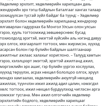
Хөдөлмөр эрхлэлт, хөдөлмөрийн харилцаан дахь
жендэрийн эрх тэгш байдлын баталгааг хангах талаар
зохицуулсан тусгай зүйл байдаг ба түүнд: – Хөдөлмөр
эрхлэлт болон хөдөлмөрийн харилцаанд жендэрээр
ялгаварлан гадуурхах ба Монгол Улсын олон улсын
гэрээ, хууль тогтоомжид зөвшөөрснөөс бусад
тохиолдолд эрэгтэй, эмэгтэй хүйсийн аль нэгэнд давуу
эрх олгох, хязгаарлалт тогтоох, мөн жирэмсэн, хүүхэд
асарсан болон гэр бүлийн байдлын шалтгаанаар
ажилтныг ажлаас халахыг хориглоно. – Талууд хамтын
гэрээ, хэлэлцээрт эмэгтэй, эрэгтэй ажилтанд ажил,
мэргэжлийн эрх ашиг, гэр бүлийн үүргээ хослуулах,
хүүхэд төрүүлэх, асрах нөхцөл бололцоо олгох, эрүүл
мэндээ хамгаалах, хөдөлмөрийн аюулгүй нөхцөлд
ажиллах, түүнчлэн ижил ажилд адил цалин, нэмэгдэл
хөлс тогтоох, ижил нөхцөл бүрдүүлэхэд чиглэсэн арга
хэмжээг тусгана. Мөн ажил олгогчийн хөдөлмөр
эрхлэлтийн бодлого, хөдөлмөрийн харилцааг