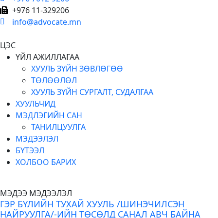
+976 11-329206
info@advocate.mn
ЦЭС
ҮЙЛ АЖИЛЛАГАА
ХУУЛЬ ЗҮЙН ЗӨВЛӨГӨӨ
ТӨЛӨӨЛӨЛ
ХУУЛЬ ЗҮЙН СУРГАЛТ, СУДАЛГАА
ХУУЛЬЧИД
МЭДЛЭГИЙН САН
ТАНИЛЦУУЛГА
МЭДЭЭЛЭЛ
БҮТЭЭЛ
ХОЛБОО БАРИХ
МЭДЭЭ МЭДЭЭЛЭЛ
ГЭР БҮЛИЙН ТУХАЙ ХУУЛЬ /ШИНЭЧИЛСЭН
НАЙРУУЛГА/-ИЙН ТӨСӨЛД САНАЛ АВЧ БАЙНА