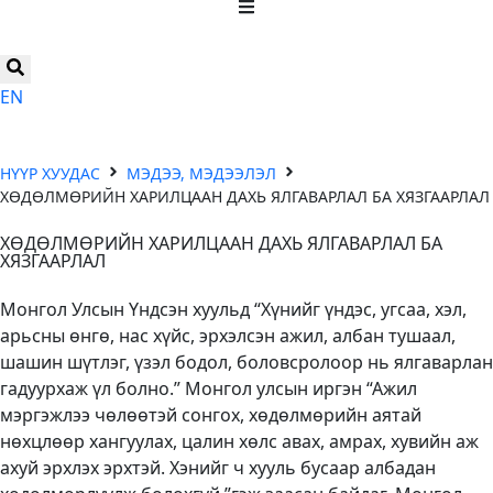
EN
НҮҮР ХУУДАС
МЭДЭЭ, МЭДЭЭЛЭЛ
ХӨДӨЛМӨРИЙН ХАРИЛЦААН ДАХЬ ЯЛГАВАРЛАЛ БА ХЯЗГААРЛАЛ
ХӨДӨЛМӨРИЙН ХАРИЛЦААН ДАХЬ ЯЛГАВАРЛАЛ БА
ХЯЗГААРЛАЛ
Монгол Улсын Үндсэн хуульд “Хүнийг үндэс, угсаа, хэл,
арьсны өнгө, нас хүйс, эрхэлсэн ажил, албан тушаал,
шашин шүтлэг, үзэл бодол, боловсролоор нь ялгаварлан
гадуурхаж үл болно.” Монгол улсын иргэн “Ажил
мэргэжлээ чөлөөтэй сонгох, хөдөлмөрийн аятай
нөхцлөөр хангуулах, цалин хөлс авах, амрах, хувийн аж
ахуй эрхлэх эрхтэй. Хэнийг ч хууль бусаар албадан