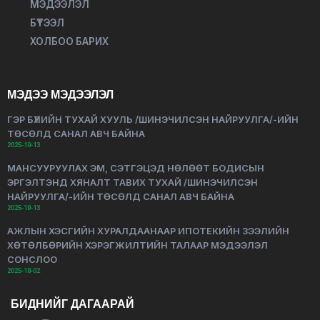
МЭДЭЭЛЭЛ
БҮТЭЭЛ
ХОЛБОО БАРИХ
МЭДЭЭ МЭДЭЭЛЭЛ
ГЭР БҮЛИЙН ТУХАЙ ХУУЛЬ /ШИНЭЧИЛСЭН НАЙРУУЛГА/-ИЙН
ТӨСӨЛД САНАЛ АВЧ БАЙНА
2025-10-13
МАНСУУРУУЛАХ ЭМ, СЭТГЭЦЭД НӨЛӨӨТ БОДИСЫН
ЭРГЭЛТЭНД ХЯНАЛТ ТАВИХ ТУХАЙ /ШИНЭЧИЛСЭН
НАЙРУУЛГА/-ИЙН ТӨСӨЛД САНАЛ АВЧ БАЙНА
2025-10-13
АЖЛЫН ХЭСГИЙН ХУРАЛДААНААР ИПОТЕКИЙН ЗЭЭЛИЙН
ХӨТӨЛБӨРИЙН ХЭРЭГЖИЛТИЙН ТАЛААР МЭДЭЭЛЭЛ
СОНСЛОО
2025-10-02
БИДНИЙГ ДАГААРАЙ