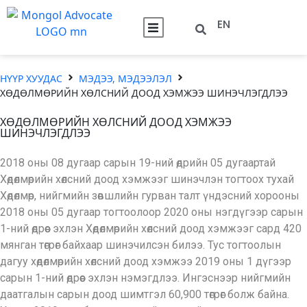
EN
НҮҮР ХУУДАС
МЭДЭЭ, МЭДЭЭЛЭЛ
ХӨДӨЛМӨРИЙН ХӨЛСНИЙ ДООД ХЭМЖЭЭ ШИНЭЧЛЭГДЛЭЭ
ХӨДӨЛМӨРИЙН ХӨЛСНИЙ ДООД ХЭМЖЭЭ
ШИНЭЧЛЭГДЛЭЭ
2018 оны 08 дугаар сарын 19-ний өдрийн 05 дугаартай
Хөдөлмөрийн хөлсний доод хэмжээг шинэчлэн тогтоох тухай
Хөдөлмөр, нийгмийн зөвшлийн гурван талт үндэсний хорооны
2018 оны 05 дугаар тогтоолоор 2020 оны нэгдүгээр сарын
1-ний өдрөөс эхлэн Хөдөлмөрийн хөлсний доод хэмжээг сард 420
мянган төгрөг байхаар шинэчилсэн билээ. Тус тогтоолын
дагуу хөдөлмөрийн хөлсний доод хэмжээ 2019 оны 1 дүгээр
сарын 1-ний өдрөөс эхлэн нэмэгдлээ. Ингэснээр нийгмийн
даатгалын сарын доод шимтгэл 60,900 төгрөг болж байна.