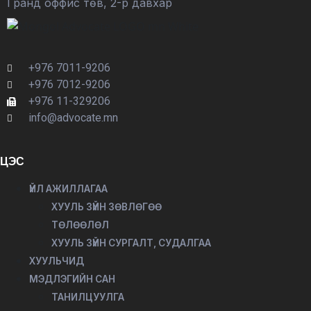
Гранд оффис төв, 2-р давхар
+976 7011-9206
+976 7012-9206
+976 11-329206
info@advocate.mn
ЦЭС
ҮЙЛ АЖИЛЛАГАА
ХУУЛЬ ЗҮЙН ЗӨВЛӨГӨӨ
ТӨЛӨӨЛӨЛ
ХУУЛЬ ЗҮЙН СУРГАЛТ, СУДАЛГАА
ХУУЛЬЧИД
МЭДЛЭГИЙН САН
ТАНИЛЦУУЛГА