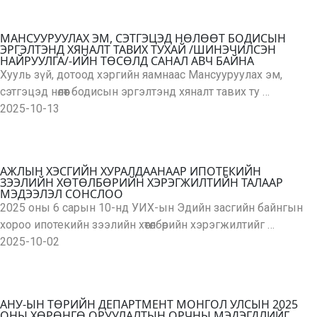
МАНСУУРУУЛАХ ЭМ, СЭТГЭЦЭД НӨЛӨӨТ БОДИСЫН
ЭРГЭЛТЭНД ХЯНАЛТ ТАВИХ ТУХАЙ /ШИНЭЧИЛСЭН
НАЙРУУЛГА/-ИЙН ТӨСӨЛД САНАЛ АВЧ БАЙНА
Хууль зүй, дотоод хэргийн яамнаас Мансууруулах эм,
сэтгэцэд нөлөөт бодисын эргэлтэнд хяналт тавих ту …
2025-10-13
АЖЛЫН ХЭСГИЙН ХУРАЛДААНААР ИПОТЕКИЙН
ЗЭЭЛИЙН ХӨТӨЛБӨРИЙН ХЭРЭГЖИЛТИЙН ТАЛААР
МЭДЭЭЛЭЛ СОНСЛОО
2025 оны 6 сарын 10-нд УИХ-ын Эдийн засгийн байнгын
хороо ипотекийн зээлийн хөтөлбөрийн хэрэгжилтийг …
2025-10-02
АНУ-ЫН ТӨРИЙН ДЕПАРТМЕНТ МОНГОЛ УЛСЫН 2025
ОНЫ ХӨРӨНГӨ ОРУУЛАЛТЫН ОРЧНЫ МЭДЭГДЛИЙГ