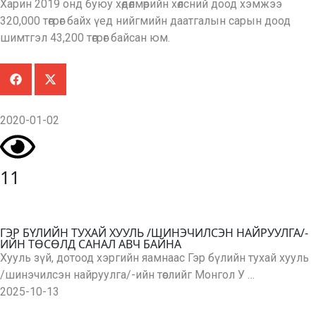
Харин 2019 онд буюу хөдөлмөрийн хөлсний доод хэмжээ
320,000 төгрөг байх үед нийгмийн даатгалын сарын доод
шимтгэл 43,200 төгрөг байсан юм.
2020-01-02
11
ГЭР БҮЛИЙН ТУХАЙ ХУУЛЬ /ШИНЭЧИЛСЭН НАЙРУУЛГА/-
ИЙН ТӨСӨЛД САНАЛ АВЧ БАЙНА
Хууль зүй, дотоод хэргийн яамнаас Гэр бүлийн тухай хууль
/шинэчилсэн найруулга/-ийн төслийг Монгол У …
2025-10-13