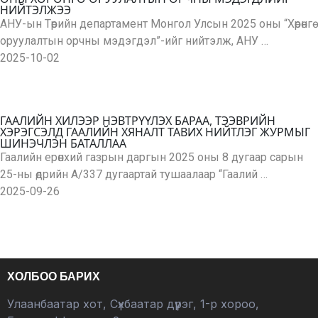
НИЙТЭЛЖЭЭ
АНУ-ын Төрийн департамент Монгол Улсын 2025 оны “Хөрөнгө
оруулалтын орчны мэдэгдэл”-ийг нийтэлж, АНУ …
2025-10-02
ГААЛИЙН ХИЛЭЭР НЭВТРҮҮЛЭХ БАРАА, ТЭЭВРИЙН
ХЭРЭГСЭЛД ГААЛИЙН ХЯНАЛТ ТАВИХ НИЙТЛЭГ ЖУРМЫГ
ШИНЭЧЛЭН БАТАЛЛАА
Гаалийн ерөнхий газрын даргын 2025 оны 8 дугаар сарын
25-ны өдрийн А/337 дугаартай тушаалаар “Гаалий …
2025-09-26
ХОЛБОО БАРИХ
Улаанбаатар хот, Сүхбаатар дүүрэг, 1-р хороо,