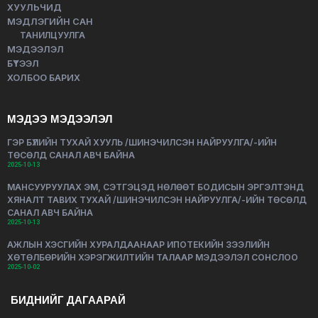
ХУУЛЬЧИД
МЭДЛЭГИЙН САН
ТАНИЛЦУУЛГА
МЭДЭЭЛЭЛ
БҮТЭЭЛ
ХОЛБОО БАРИХ
МЭДЭЭ МЭДЭЭЛЭЛ
ГЭР БҮЛИЙН ТУХАЙ ХУУЛЬ /ШИНЭЧИЛСЭН НАЙРУУЛГА/-ИЙН
ТӨСӨЛД САНАЛ АВЧ БАЙНА
2025-10-13
МАНСУУРУУЛАХ ЭМ, СЭТГЭЦЭД НӨЛӨӨТ БОДИСЫН ЭРГЭЛТЭНД
ХЯНАЛТ ТАВИХ ТУХАЙ /ШИНЭЧИЛСЭН НАЙРУУЛГА/-ИЙН ТӨСӨЛД
САНАЛ АВЧ БАЙНА
2025-10-13
АЖЛЫН ХЭСГИЙН ХУРАЛДААНААР ИПОТЕКИЙН ЗЭЭЛИЙН
ХӨТӨЛБӨРИЙН ХЭРЭГЖИЛТИЙН ТАЛААР МЭДЭЭЛЭЛ СОНСЛОО
2025-10-02
БИДНИЙГ ДАГААРАЙ