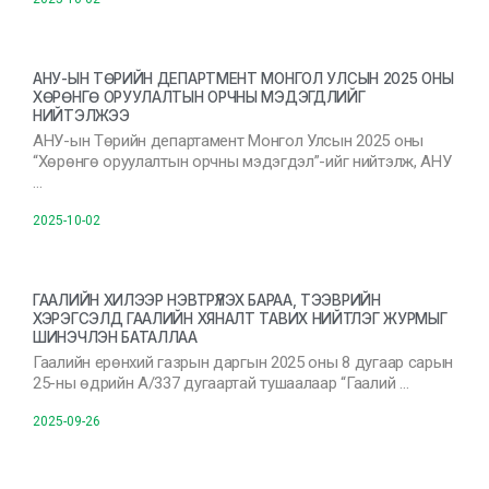
АНУ-ЫН ТӨРИЙН ДЕПАРТМЕНТ МОНГОЛ УЛСЫН 2025 ОНЫ
ХӨРӨНГӨ ОРУУЛАЛТЫН ОРЧНЫ МЭДЭГДЛИЙГ
НИЙТЭЛЖЭЭ
АНУ-ын Төрийн департамент Монгол Улсын 2025 оны
“Хөрөнгө оруулалтын орчны мэдэгдэл”-ийг нийтэлж, АНУ
…
2025-10-02
ГААЛИЙН ХИЛЭЭР НЭВТРҮҮЛЭХ БАРАА, ТЭЭВРИЙН
ХЭРЭГСЭЛД ГААЛИЙН ХЯНАЛТ ТАВИХ НИЙТЛЭГ ЖУРМЫГ
ШИНЭЧЛЭН БАТАЛЛАА
Гаалийн ерөнхий газрын даргын 2025 оны 8 дугаар сарын
25-ны өдрийн А/337 дугаартай тушаалаар “Гаалий …
2025-09-26