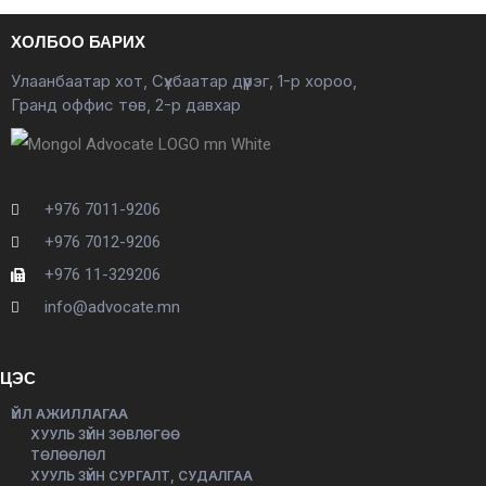
ХОЛБОО БАРИХ
Улаанбаатар хот, Сүхбаатар дүүрэг, 1-р хороо,
Гранд оффис төв, 2-р давхар
+976 7011-9206
+976 7012-9206
+976 11-329206
info@advocate.mn
ЦЭС
ҮЙЛ АЖИЛЛАГАА
ХУУЛЬ ЗҮЙН ЗӨВЛӨГӨӨ
ТӨЛӨӨЛӨЛ
ХУУЛЬ ЗҮЙН СУРГАЛТ, СУДАЛГАА