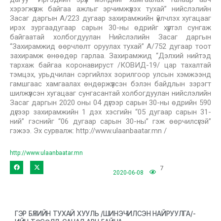
хэрэгжүүлж байгаа ажлыг эрчимжүүлэх тухай” нийслэлийн
Засаг даргын А/223 дугаар захирамжийн үйлчлэх хугацааг
ирэх зургаадугаар сарын 30-ны өдрийг хүртэл сунгаж
байгаатай холбогдуулан Нийслэлийн Засаг даргын
“Захирамжид өөрчлөлт оруулах тухай” А/752 дугаар тоот
захирамж өнөөдөр гарлаа. Захирамжид “Дэлхий нийтэд
тархаж байгаа коронавируст /КОВИД-19/ цар тахалтай
тэмцэх, урьдчилан сэргийлэх зорилгоор улсын хэмжээнд
гамшгаас хамгаалах өндөржүүлсэн бэлэн байдлын зэрэгт
шилжүүлсэн хугацааг сунгасантай холбогдуулан нийслэлийн
Засаг даргын 2020 оны 04 дүгээр сарын 30-ны өдрийн 590
дүгээр захирамжийн 1 дэх хэсгийн “05 дугаар сарын 31-
ний” гэснийг “06 дугаар сарын 30-ны” гэж өөрчилсүгэй”
гэжээ. Эх сурвалж: http://www.ulaanbaatar.mn /
http://www.ulaanbaatar.mn
7
2020-06-08
ГЭР БҮЛИЙН ТУХАЙ ХУУЛЬ /ШИНЭЧИЛСЭН НАЙРУУЛГА/-