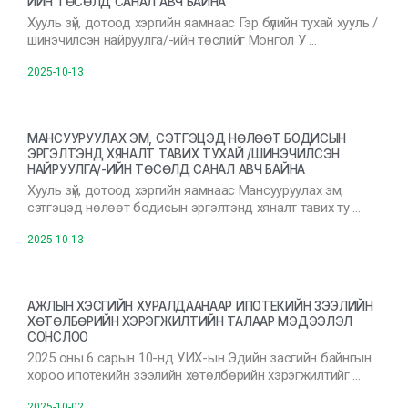
ИЙН ТӨСӨЛД САНАЛ АВЧ БАЙНА
Хууль зүй, дотоод хэргийн яамнаас Гэр бүлийн тухай хууль /
шинэчилсэн найруулга/-ийн төслийг Монгол У …
2025-10-13
МАНСУУРУУЛАХ ЭМ, СЭТГЭЦЭД НӨЛӨӨТ БОДИСЫН
ЭРГЭЛТЭНД ХЯНАЛТ ТАВИХ ТУХАЙ /ШИНЭЧИЛСЭН
НАЙРУУЛГА/-ИЙН ТӨСӨЛД САНАЛ АВЧ БАЙНА
Хууль зүй, дотоод хэргийн яамнаас Мансууруулах эм,
сэтгэцэд нөлөөт бодисын эргэлтэнд хяналт тавих ту …
2025-10-13
АЖЛЫН ХЭСГИЙН ХУРАЛДААНААР ИПОТЕКИЙН ЗЭЭЛИЙН
ХӨТӨЛБӨРИЙН ХЭРЭГЖИЛТИЙН ТАЛААР МЭДЭЭЛЭЛ
СОНСЛОО
2025 оны 6 сарын 10-нд УИХ-ын Эдийн засгийн байнгын
хороо ипотекийн зээлийн хөтөлбөрийн хэрэгжилтийг …
2025-10-02