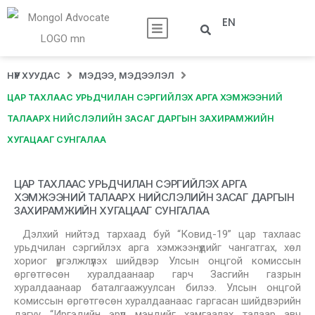
EN
НҮҮР ХУУДАС
МЭДЭЭ, МЭДЭЭЛЭЛ
ЦАР ТАХЛААС УРЬДЧИЛАН СЭРГИЙЛЭХ АРГА ХЭМЖЭЭНИЙ
ТАЛААРХ НИЙСЛЭЛИЙН ЗАСАГ ДАРГЫН ЗАХИРАМЖИЙН
ХУГАЦААГ СУНГАЛАА
ЦАР ТАХЛААС УРЬДЧИЛАН СЭРГИЙЛЭХ АРГА
ХЭМЖЭЭНИЙ ТАЛААРХ НИЙСЛЭЛИЙН ЗАСАГ ДАРГЫН
ЗАХИРАМЖИЙН ХУГАЦААГ СУНГАЛАА
Дэлхий нийтэд тархаад буй “Ковид-19” цар тахлаас
урьдчилан сэргийлэх арга хэмжээнүүдийг чангатгах, хөл
хориог үргэлжлүүлэх шийдвэр Улсын онцгой комиссын
өргөтгөсөн хуралдаанаар гарч Засгийн газрын
хуралдаанаар баталгаажуулсан билээ. Улсын онцгой
комиссын өргөтгөсөн хуралдаанаас гаргасан шийдвэрийн
дагуу “Иргэдийн эрүүл мэндийг хамгаалах талаар авч