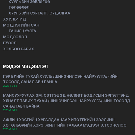
ХУУЛЬ ЗҮЙН ЗӨВЛӨГӨӨ
ТӨЛӨӨЛӨЛ
ХУУЛЬ ЗҮЙН СУРГАЛТ, СУДАЛГАА
ХУУЛЬЧИД
МЭДЛЭГИЙН САН
ТАНИЛЦУУЛГА
МЭДЭЭЛЭЛ
БҮТЭЭЛ
ХОЛБОО БАРИХ
МЭДЭЭ МЭДЭЭЛЭЛ
ГЭР БҮЛИЙН ТУХАЙ ХУУЛЬ /ШИНЭЧИЛСЭН НАЙРУУЛГА/-ИЙН
ТӨСӨЛД САНАЛ АВЧ БАЙНА
2025-10-13
МАНСУУРУУЛАХ ЭМ, СЭТГЭЦЭД НӨЛӨӨТ БОДИСЫН ЭРГЭЛТЭНД
ХЯНАЛТ ТАВИХ ТУХАЙ /ШИНЭЧИЛСЭН НАЙРУУЛГА/-ИЙН ТӨСӨЛД
САНАЛ АВЧ БАЙНА
2025-10-13
АЖЛЫН ХЭСГИЙН ХУРАЛДААНААР ИПОТЕКИЙН ЗЭЭЛИЙН
ХӨТӨЛБӨРИЙН ХЭРЭГЖИЛТИЙН ТАЛААР МЭДЭЭЛЭЛ СОНСЛОО
2025-10-02