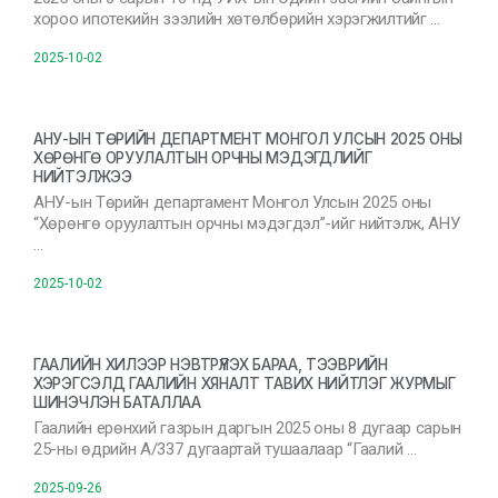
хороо ипотекийн зээлийн хөтөлбөрийн хэрэгжилтийг …
2025-10-02
АНУ-ЫН ТӨРИЙН ДЕПАРТМЕНТ МОНГОЛ УЛСЫН 2025 ОНЫ
ХӨРӨНГӨ ОРУУЛАЛТЫН ОРЧНЫ МЭДЭГДЛИЙГ
НИЙТЭЛЖЭЭ
АНУ-ын Төрийн департамент Монгол Улсын 2025 оны
“Хөрөнгө оруулалтын орчны мэдэгдэл”-ийг нийтэлж, АНУ
…
2025-10-02
ГААЛИЙН ХИЛЭЭР НЭВТРҮҮЛЭХ БАРАА, ТЭЭВРИЙН
ХЭРЭГСЭЛД ГААЛИЙН ХЯНАЛТ ТАВИХ НИЙТЛЭГ ЖУРМЫГ
ШИНЭЧЛЭН БАТАЛЛАА
Гаалийн ерөнхий газрын даргын 2025 оны 8 дугаар сарын
25-ны өдрийн А/337 дугаартай тушаалаар “Гаалий …
2025-09-26