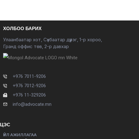
ХОЛБОО БАРИХ
Улаанбаатар хот, Сүхбаатар дүүрэг, 1-р хороо,
Гранд оффис төв, 2-р давхар
+976 7011-9206
+976 7012-9206
+976 11-329206
info@advocate.mn
ЦЭС
ҮЙЛ АЖИЛЛАГАА