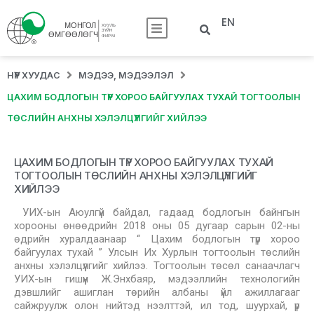
EN
НҮҮР ХУУДАС
МЭДЭЭ, МЭДЭЭЛЭЛ
ЦАХИМ БОДЛОГЫН ТҮР ХОРОО БАЙГУУЛАХ ТУХАЙ ТОГТООЛЫН
ТӨСЛИЙН АНХНЫ ХЭЛЭЛЦҮҮЛГИЙГ ХИЙЛЭЭ
ЦАХИМ БОДЛОГЫН ТҮР ХОРОО БАЙГУУЛАХ ТУХАЙ
ТОГТООЛЫН ТӨСЛИЙН АНХНЫ ХЭЛЭЛЦҮҮЛГИЙГ
ХИЙЛЭЭ
УИХ-ын Аюулгүй байдал, гадаад бодлогын байнгын
хорооны өнөөдрийн 2018 оны 05 дугаар сарын 02-ны
өдрийн хуралдаанаар “ Цахим бодлогын түр хороо
байгуулах тухай ” Улсын Их Хурлын тогтоолын төслийн
анхны хэлэлцүүлгийг хийлээ. Тогтоолын төсөл санаачлагч
УИХ-ын гишүүн Ж.Энхбаяр, мэдээллийн технологийн
дэвшлийг ашиглан төрийн албаны үйл ажиллагааг
сайжруулж олон нийтэд нээлттэй, ил тод, шуурхай, үр