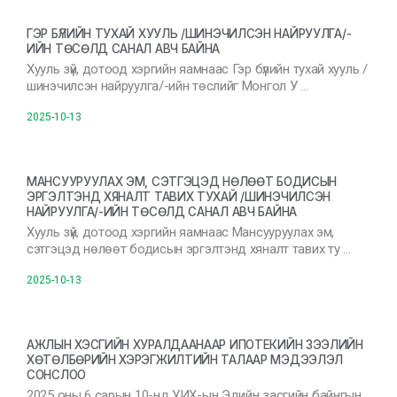
ГЭР БҮЛИЙН ТУХАЙ ХУУЛЬ /ШИНЭЧИЛСЭН НАЙРУУЛГА/-
ИЙН ТӨСӨЛД САНАЛ АВЧ БАЙНА
Хууль зүй, дотоод хэргийн яамнаас Гэр бүлийн тухай хууль /
шинэчилсэн найруулга/-ийн төслийг Монгол У …
2025-10-13
МАНСУУРУУЛАХ ЭМ, СЭТГЭЦЭД НӨЛӨӨТ БОДИСЫН
ЭРГЭЛТЭНД ХЯНАЛТ ТАВИХ ТУХАЙ /ШИНЭЧИЛСЭН
НАЙРУУЛГА/-ИЙН ТӨСӨЛД САНАЛ АВЧ БАЙНА
Хууль зүй, дотоод хэргийн яамнаас Мансууруулах эм,
сэтгэцэд нөлөөт бодисын эргэлтэнд хяналт тавих ту …
2025-10-13
АЖЛЫН ХЭСГИЙН ХУРАЛДААНААР ИПОТЕКИЙН ЗЭЭЛИЙН
ХӨТӨЛБӨРИЙН ХЭРЭГЖИЛТИЙН ТАЛААР МЭДЭЭЛЭЛ
СОНСЛОО
2025 оны 6 сарын 10-нд УИХ-ын Эдийн засгийн байнгын