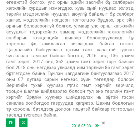
өгөөжтэй болгох, улс орны эдийн засгийн бүх салбарын
хөгжлийн хурдцыг нэмэгдүүлэх, хувь хүний нууцаас эхлээд
төрийн мэдээллийн нууцлал, аюулгүй байдлыг бүх салбарт
хангах, мэдээллийн нэгдсэн тогтолцоо бүрдүүлэх, эрх зүйн
орчныг боловсронгуй болгох, улмаар улс орны хөгжлийн
асуудлыг тодорхойлох замаар мэдээллийн технологийн
салбарын концепцийг шинээр боловсруулахад Түр
хорооны үйл ажиллагаа чиглэгдэж байгаа гэжээ.
Цагдаагийн байгууллага цахим гэмт хэрэгтэй гурван
чиглэлээр тэмцэж байгаа бөгөөд 2016 онд 136 цахим
гэмт хэрэг, 2017 онд 362 цахим гэмт хэрэг гарч байсан
бол 2018 оны нэгдүгээр улиралд ийм төрлийн 86 гэмт хэрэг
бүртгэгдсэн байна. Түүнчлэн цагдаагийн байгууллагаас 2017
оны 07 дугаар сарын нэгнээс хүчин төгөлдөр болсон
Зөрчлийн тухай хуулиар гүтгэх гэмт хэргийг зөрчилд
тооцон шалган шийдвэрлэх болсон тул энэ төрлийн гэмт
хэргийг Эрүүгийн хуулиар шийдвэрлэх нь зүйтэй гэсэн
саналаа холбогдох газруудад хүргүүлжээ. Цахим бодлогын
түр хорооны бүрэлдэхүүн долоон гишүүнтэй байхаар тогтоолын
төсөлд тусгасан байна.
10
2018-05-03