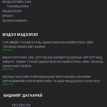
МЭДЛЭГИЙН САН
ТАНИЛЦУУЛГА
МЭДЭЭЛЭЛ
БҮТЭЭЛ
ХОЛБОО БАРИХ
МЭДЭЭ МЭДЭЭЛЭЛ
ГЭР БҮЛИЙН ТУХАЙ ХУУЛЬ /ШИНЭЧИЛСЭН НАЙРУУЛГА/-ИЙН
ТӨСӨЛД САНАЛ АВЧ БАЙНА
2025-10-13
МАНСУУРУУЛАХ ЭМ, СЭТГЭЦЭД НӨЛӨӨТ БОДИСЫН ЭРГЭЛТЭНД
ХЯНАЛТ ТАВИХ ТУХАЙ /ШИНЭЧИЛСЭН НАЙРУУЛГА/-ИЙН ТӨСӨЛД
САНАЛ АВЧ БАЙНА
2025-10-13
АЖЛЫН ХЭСГИЙН ХУРАЛДААНААР ИПОТЕКИЙН ЗЭЭЛИЙН
ХӨТӨЛБӨРИЙН ХЭРЭГЖИЛТИЙН ТАЛААР МЭДЭЭЛЭЛ СОНСЛОО
2025-10-02
БИДНИЙГ ДАГААРАЙ
FACEBOOK