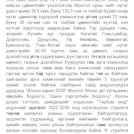
хийсэн цөлжилтийн үнэлгээгээр Монгол орны нийт нутаг
дэвсгэрийн 76.9 хувь буюу 120.3 сая га талбай бүхий газар
нутаг цөлжилтөд тодорхой хэмжээгээр өртсөнөөс үүний 23 хувь
буюу 30 орчим сая га талбай цөлжилтийн хүчтэй, нэн
хүчтэй зэрэглэлд хамрагдаж байна. Тэр дундаа говь,
хээрийн бүсийн хур тунадас багатай Говьсүмбэр,
Дорноговь, Дундговь, Төв, Өмнөговь, Өвөрхангай,
Баянхонгор, Говь-Алтай зэрэг аймгийн нийт нутаг
дэвсгэрийн 50-95 хүртэл хувь нь цөлжилт, газрын
доройтолд өртсөн судалгааны дүн гарчээ. Өнгөрсөн хугацаанд
цөлжилт, газрын доройтлыг бууруулах төсөл, арга хэмжээнд
зориулж улсын төсвөөс маш бага хэмжээний санхүүжилт
гаргаж ирсэн бөгөөд одоо зарцуулж байгаа төсөв нь байгаль
хамгаалах арга хэмжээний жилийн төсвийн 5 хүрэхгүй
хувийг эзэлж байгааг салбарын сайд мэдээлэлдээ
дурдаад “Алсын хараа-2050” Монгол Улсын урт хугацааны
хөгжлийн бодлого, “Шинэ сэргэлтийн бодлого” болон
дээрх тогтоол, шийдвэрийг үндэслэн “Тэрбум мод”
үндэсний хөдөлгөөнийг 2022-2030 онд хэрэгжүүлэх стратеги
төлөвлөгөөг шинжлэх ухааны судалгааны байгууллагууд,
эрдэмтэн судлаачид, иргэний нийгмийн байгууллага,
хувийн хэвшил, олон улсын байгууллагын төлөөлөл оролцсон
ажлын хэсгийн хүрээнд боловсруулж байна. Уг стратеги