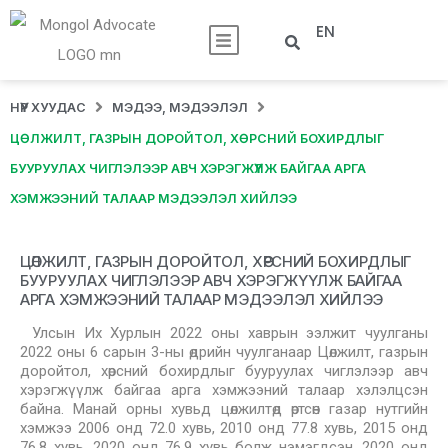
EN
НҮҮР ХУУДАС
МЭДЭЭ, МЭДЭЭЛЭЛ
ЦӨЛЖИЛТ, ГАЗРЫН ДОРОЙТОЛ, ХӨРСНИЙ БОХИРДЛЫГ
БУУРУУЛАХ ЧИГЛЭЛЭЭР АВЧ ХЭРЭГЖҮҮЛЖ БАЙГАА АРГА
ХЭМЖЭЭНИЙ ТАЛААР МЭДЭЭЛЭЛ ХИЙЛЭЭ
ЦӨЛЖИЛТ, ГАЗРЫН ДОРОЙТОЛ, ХӨРСНИЙ БОХИРДЛЫГ
БУУРУУЛАХ ЧИГЛЭЛЭЭР АВЧ ХЭРЭГЖҮҮЛЖ БАЙГАА
АРГА ХЭМЖЭЭНИЙ ТАЛААР МЭДЭЭЛЭЛ ХИЙЛЭЭ
Улсын Их Хурлын 2022 оны хаврын ээлжит чуулганы
2022 оны 6 сарын 3-ны өдрийн чуулганаар Цөлжилт, газрын
доройтол, хөрсний бохирдлыг бууруулах чиглэлээр авч
хэрэгжүүлж байгаа арга хэмжээний талаар хэлэлцсэн
байна. Манай орны хувьд цөлжилтөд өртсөн газар нутгийн
хэмжээ 2006 онд 72.0 хувь, 2010 онд 77.8 хувь, 2015 онд
76.8 хувь, 2020 онд 76.9 хувь болж нэмэгдсэн. 2020 онд