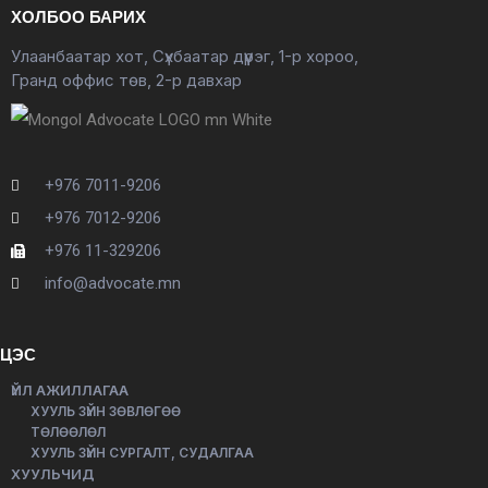
ХОЛБОО БАРИХ
Улаанбаатар хот, Сүхбаатар дүүрэг, 1-р хороо,
Гранд оффис төв, 2-р давхар
+976 7011-9206
+976 7012-9206
+976 11-329206
info@advocate.mn
ЦЭС
ҮЙЛ АЖИЛЛАГАА
ХУУЛЬ ЗҮЙН ЗӨВЛӨГӨӨ
ТӨЛӨӨЛӨЛ
ХУУЛЬ ЗҮЙН СУРГАЛТ, СУДАЛГАА
ХУУЛЬЧИД