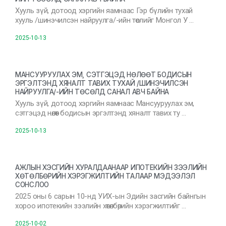
Хууль зүй, дотоод хэргийн яамнаас Гэр бүлийн тухай
хууль /шинэчилсэн найруулга/-ийн төслийг Монгол У …
2025-10-13
МАНСУУРУУЛАХ ЭМ, СЭТГЭЦЭД НӨЛӨӨТ БОДИСЫН
ЭРГЭЛТЭНД ХЯНАЛТ ТАВИХ ТУХАЙ /ШИНЭЧИЛСЭН
НАЙРУУЛГА/-ИЙН ТӨСӨЛД САНАЛ АВЧ БАЙНА
Хууль зүй, дотоод хэргийн яамнаас Мансууруулах эм,
сэтгэцэд нөлөөт бодисын эргэлтэнд хяналт тавих ту …
2025-10-13
АЖЛЫН ХЭСГИЙН ХУРАЛДААНААР ИПОТЕКИЙН ЗЭЭЛИЙН
ХӨТӨЛБӨРИЙН ХЭРЭГЖИЛТИЙН ТАЛААР МЭДЭЭЛЭЛ
СОНСЛОО
2025 оны 6 сарын 10-нд УИХ-ын Эдийн засгийн байнгын
хороо ипотекийн зээлийн хөтөлбөрийн хэрэгжилтийг …
2025-10-02