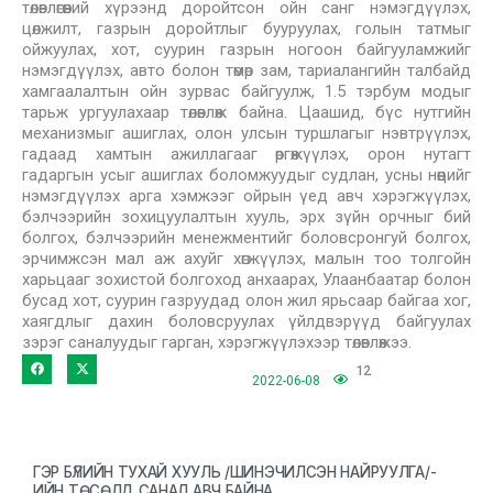
төлөвлөгөөний хүрээнд доройтсон ойн санг нэмэгдүүлэх,
цөлжилт, газрын доройтлыг бууруулах, голын татмыг
ойжуулах, хот, суурин газрын ногоон байгууламжийг
нэмэгдүүлэх, авто болон төмөр зам, тариалангийн талбайд
хамгаалалтын ойн зурвас байгуулж, 1.5 тэрбум модыг
тарьж ургуулахаар төлөвлөж байна. Цаашид, бүс нутгийн
механизмыг ашиглах, олон улсын туршлагыг нэвтрүүлэх,
гадаад хамтын ажиллагааг өргөжүүлэх, орон нутагт
гадаргын усыг ашиглах боломжуудыг судлан, усны нөөцийг
нэмэгдүүлэх арга хэмжээг ойрын үед авч хэрэгжүүлэх,
бэлчээрийн зохицуулалтын хууль, эрх зүйн орчныг бий
болгох, бэлчээрийн менежментийг боловсронгуй болгох,
эрчимжсэн мал аж ахуйг хөгжүүлэх, малын тоо толгойн
харьцааг зохистой болгоход анхаарах, Улаанбаатар болон
бусад хот, суурин газруудад олон жил ярьсаар байгаа хог,
хаягдлыг дахин боловсруулах үйлдвэрүүд байгуулах
зэрэг саналуудыг гарган, хэрэгжүүлэхээр төлөвлөжээ.
12
2022-06-08
ГЭР БҮЛИЙН ТУХАЙ ХУУЛЬ /ШИНЭЧИЛСЭН НАЙРУУЛГА/-
ИЙН ТӨСӨЛД САНАЛ АВЧ БАЙНА