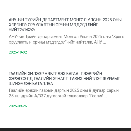
АНУ-ЫН ТӨРИЙН ДЕПАРТМЕНТ МОНГОЛ УЛСЫН 2025 ОНЫ
ХӨРӨНГӨ ОРУУЛАЛТЫН ОРЧНЫ МЭДЭГДЛИЙГ
НИЙТЭЛЖЭЭ
АНУ-ын Төрийн департамент Монгол Улсын 2025 оны “Хөрөнгө
оруулалтын орчны мэдэгдэл”-ийг нийтэлж, АНУ …
2025-10-02
ГААЛИЙН ХИЛЭЭР НЭВТРҮҮЛЭХ БАРАА, ТЭЭВРИЙН
ХЭРЭГСЭЛД ГААЛИЙН ХЯНАЛТ ТАВИХ НИЙТЛЭГ ЖУРМЫГ
ШИНЭЧЛЭН БАТАЛЛАА
Гаалийн ерөнхий газрын даргын 2025 оны 8 дугаар сарын
25-ны өдрийн А/337 дугаартай тушаалаар “Гаалий …
2025-09-26