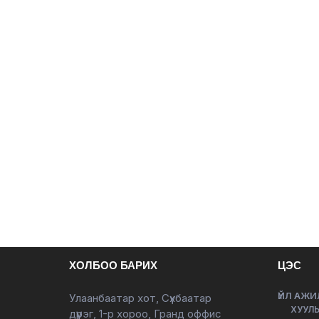
ХОЛБОО БАРИХ
ЦЭС
ҮЙЛ АЖИ
Улаанбаатар хот, Сүхбаатар
ХУУЛЬ
дүүрэг, 1-р хороо, Гранд оффис