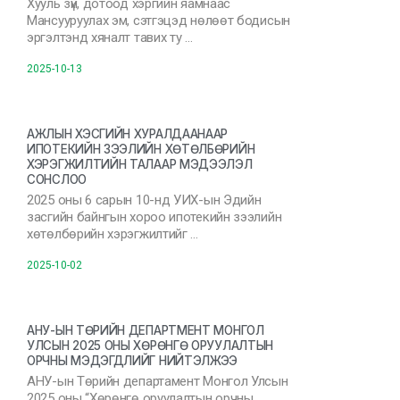
Хууль зүй, дотоод хэргийн яамнаас
Мансууруулах эм, сэтгэцэд нөлөөт бодисын
эргэлтэнд хяналт тавих ту …
2025-10-13
АЖЛЫН ХЭСГИЙН ХУРАЛДААНААР
ИПОТЕКИЙН ЗЭЭЛИЙН ХӨТӨЛБӨРИЙН
ХЭРЭГЖИЛТИЙН ТАЛААР МЭДЭЭЛЭЛ
СОНСЛОО
2025 оны 6 сарын 10-нд УИХ-ын Эдийн
засгийн байнгын хороо ипотекийн зээлийн
хөтөлбөрийн хэрэгжилтийг …
2025-10-02
АНУ-ЫН ТӨРИЙН ДЕПАРТМЕНТ МОНГОЛ
УЛСЫН 2025 ОНЫ ХӨРӨНГӨ ОРУУЛАЛТЫН
ОРЧНЫ МЭДЭГДЛИЙГ НИЙТЭЛЖЭЭ
АНУ-ын Төрийн департамент Монгол Улсын
2025 оны “Хөрөнгө оруулалтын орчны