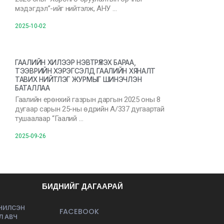
мэдэгдэл”-ийг нийтэлж, АНУ …
2025-10-02
ГААЛИЙН ХИЛЭЭР НЭВТРҮҮЛЭХ БАРАА,
ТЭЭВРИЙН ХЭРЭГСЭЛД ГААЛИЙН ХЯНАЛТ
ТАВИХ НИЙТЛЭГ ЖУРМЫГ ШИНЭЧЛЭН
БАТАЛЛАА
Гаалийн ерөнхий газрын даргын 2025 оны 8
дугаар сарын 25-ны өдрийн А/337 дугаартай
тушаалаар “Гаалий …
2025-09-26
БИДНИЙГ ДАГААРАЙ
ЭЧИЛСЭН
FACEBOOK
Л АВЧ