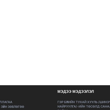
МЭДЭЭ МЭДЭЭЛЭЛ
ЛЛАГАА
ГЭР БҮЛИЙН ТУХАЙ ХУУЛЬ /ШИН
НАЙРУУЛГА/-ИЙН ТӨСӨЛД САНА
 ЗҮЙН ЗӨВЛӨГӨӨ