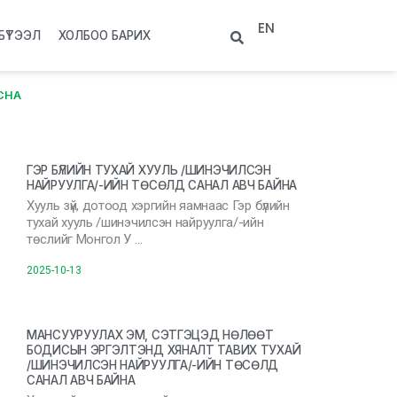
EN
БҮТЭЭЛ
ХОЛБОО БАРИХ
СНА
ГЭР БҮЛИЙН ТУХАЙ ХУУЛЬ /ШИНЭЧИЛСЭН
НАЙРУУЛГА/-ИЙН ТӨСӨЛД САНАЛ АВЧ БАЙНА
Хууль зүй, дотоод хэргийн яамнаас Гэр бүлийн
тухай хууль /шинэчилсэн найруулга/-ийн
төслийг Монгол У …
2025-10-13
МАНСУУРУУЛАХ ЭМ, СЭТГЭЦЭД НӨЛӨӨТ
БОДИСЫН ЭРГЭЛТЭНД ХЯНАЛТ ТАВИХ ТУХАЙ
/ШИНЭЧИЛСЭН НАЙРУУЛГА/-ИЙН ТӨСӨЛД
САНАЛ АВЧ БАЙНА