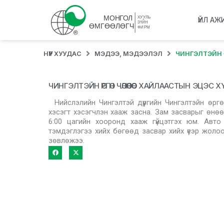
ҮЙЛ АЖ
НҮҮР ХУУДАС
МЭДЭЭ, МЭДЭЭЛЭЛ
ЧИНГЭЛТЭЙН 
ЧИНГЭЛТЭЙН ӨРГӨН ЧӨЛӨӨНӨӨС ХАЙЛААСТЫН ЭЦЭС
Нийслэлийн Чингэлтэй дүүргийн Чингэлтэйн өр
хэсэгт хэсэгчлэн хааж засна. Зам засварыг өнөө
6:00 цагийн хооронд хааж гүйцэтгэх юм. Авто
тэмдэглэгээ хийх бөгөөд засвар хийх үеэр жол
зөвлөжээ.