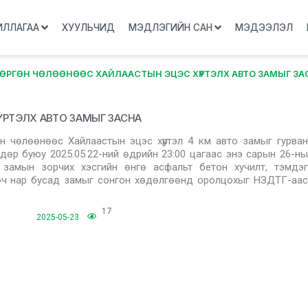
ИЛЛАГАА
ХУУЛЬЧИД
МЭДЛЭГИЙН САН
МЭДЭЭЛЭЛ
ӨРГӨН ЧӨЛӨӨНӨӨС ХАЙЛААСТЫН ЭЦЭС ХҮРТЭЛХ АВТО ЗАМЫГ ЗА
 ХҮРТЭЛХ АВТО ЗАМЫГ ЗАСНА
гөн чөлөөнөөс Хайлаастын эцэс хүртэл 4 км авто замыг гурван
дөр буюу 2025.05.22-ний өдрийн 23:00 цагаас энэ сарын 26-ны
 замын зорчих хэсгийн өнгө асфальт бетон хучилт, тэмдэг
ооч нар бусад замыг сонгон хөдөлгөөнд оролцохыг НЗДТГ-аас
17
2025-05-23