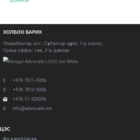
2025-09-26
ХОЛБОО БАРИХ
Улаанбаатар хот, Сүхбаатар дүүрэг, 1-р хороо,
Гранд оффис төв, 2-р давхар
+976 7011-9206
+976 7012-9206
+976 11-329206
info@advocate.mn
ЦЭС
ҮЙЛ АЖИЛЛАГАА