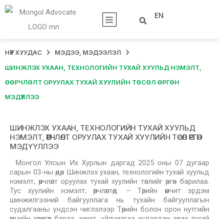
EN
НҮҮР ХУУДАС
МЭДЭЭ, МЭДЭЭЛЭЛ
ШИНЖЛЭХ УХААН, ТЕХНОЛОГИЙН ТУХАЙ ХУУЛЬД НЭМЭЛТ,
ӨӨРЧЛӨЛТ ОРУУЛАХ ТУХАЙ ХУУЛИЙН ТӨСӨЛ ӨРГӨН
МЭДҮҮЛЛЭЭ
ШИНЖЛЭХ УХААН, ТЕХНОЛОГИЙН ТУХАЙ ХУУЛЬД
НЭМЭЛТ, ӨӨРЧЛӨЛТ ОРУУЛАХ ТУХАЙ ХУУЛИЙН ТӨСӨЛ ӨРГӨН
МЭДҮҮЛЛЭЭ
Монгол Улсын Их Хурлын даргад 2025 оны 07 дугаар
сарын 03-ны өдөр Шинжлэх ухаан, технологийн тухай хуульд
нэмэлт, өөрчлөлт оруулах тухай хуулийн төслийг өргөн барилаа.
Тус хуулийн нэмэлт, өөрчлөлтөд: – Төрийн өмчит эрдэм
шинжилгээний байгууллага нь тухайн байгууллагын
судалгааны үндсэн чиглэлээр Төрийн болон орон нутгийн
өмчийн хөрөнгөөр бараа, ажил, үйлчилгээ худалдан авах тухай