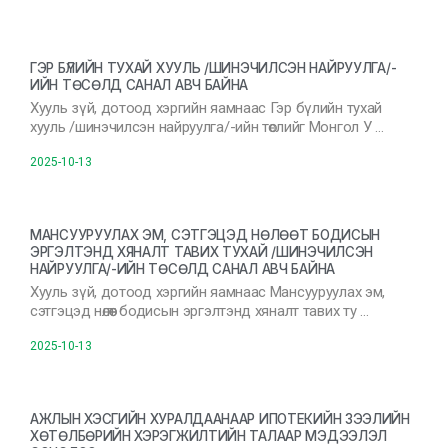
ГЭР БҮЛИЙН ТУХАЙ ХУУЛЬ /ШИНЭЧИЛСЭН НАЙРУУЛГА/-
ИЙН ТӨСӨЛД САНАЛ АВЧ БАЙНА
Хууль зүй, дотоод хэргийн яамнаас Гэр бүлийн тухай
хууль /шинэчилсэн найруулга/-ийн төслийг Монгол У …
2025-10-13
МАНСУУРУУЛАХ ЭМ, СЭТГЭЦЭД НӨЛӨӨТ БОДИСЫН
ЭРГЭЛТЭНД ХЯНАЛТ ТАВИХ ТУХАЙ /ШИНЭЧИЛСЭН
НАЙРУУЛГА/-ИЙН ТӨСӨЛД САНАЛ АВЧ БАЙНА
Хууль зүй, дотоод хэргийн яамнаас Мансууруулах эм,
сэтгэцэд нөлөөт бодисын эргэлтэнд хяналт тавих ту …
2025-10-13
АЖЛЫН ХЭСГИЙН ХУРАЛДААНААР ИПОТЕКИЙН ЗЭЭЛИЙН
ХӨТӨЛБӨРИЙН ХЭРЭГЖИЛТИЙН ТАЛААР МЭДЭЭЛЭЛ