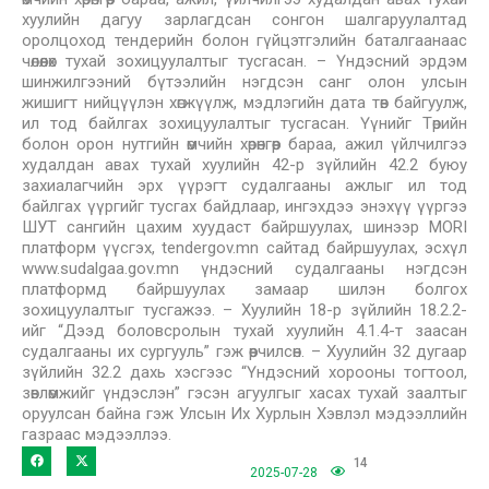
хуулийн дагуу зарлагдсан сонгон шалгаруулалтад
оролцоход тендерийн болон гүйцэтгэлийн баталгаанаас
чөлөөлөх тухай зохицуулалтыг тусгасан. – Үндэсний эрдэм
шинжилгээний бүтээлийн нэгдсэн санг олон улсын
жишигт нийцүүлэн хөгжүүлж, мэдлэгийн дата төв байгуулж,
ил тод байлгах зохицуулалтыг тусгасан. Үүнийг Төрийн
болон орон нутгийн өмчийн хөрөнгөөр бараа, ажил үйлчилгээ
худалдан авах тухай хуулийн 42-р зүйлийн 42.2 буюу
захиалагчийн эрх үүрэгт судалгааны ажлыг ил тод
байлгах үүргийг тусгах байдлаар, ингэхдээ энэхүү үүргээ
ШУТ сангийн цахим хуудаст байршуулах, шинээр MORI
платформ үүсгэх, tendergov.mn сайтад байршуулах, эсхүл
www.sudalgaa.gov.mn үндэсний судалгааны нэгдсэн
платформд байршуулах замаар шилэн болгох
зохицуулалтыг тусгажээ. – Хуулийн 18-р зүйлийн 18.2.2-
ийг “Дээд боловсролын тухай хуулийн 4.1.4-т заасан
судалгааны их сургууль” гэж өөрчилсөн. – Хуулийн 32 дугаар
зүйлийн 32.2 дахь хэсгээс “Үндэсний хорооны тогтоол,
зөвлөмжийг үндэслэн” гэсэн агуулгыг хасах тухай заалтыг
оруулсан байна гэж Улсын Их Хурлын Хэвлэл мэдээллийн
газраас мэдээллээ.
14
2025-07-28