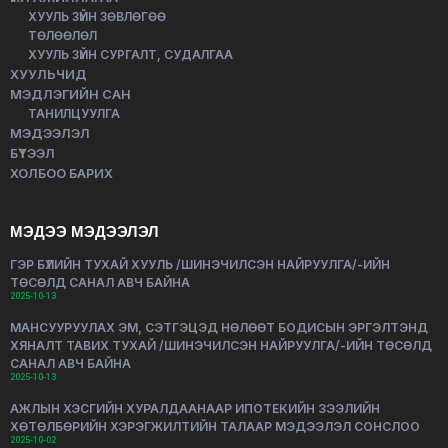
ХУУЛЬ ЗҮЙН ЗӨВЛӨГӨӨ
ТӨЛӨӨЛӨЛ
ХУУЛЬ ЗҮЙН СУРГАЛТ, СУДАЛГАА
ХУУЛЬЧИД
МЭДЛЭГИЙН САН
ТАНИЛЦУУЛГА
МЭДЭЭЛЭЛ
БҮТЭЭЛ
ХОЛБОО БАРИХ
МЭДЭЭ МЭДЭЭЛЭЛ
ГЭР БҮЛИЙН ТУХАЙ ХУУЛЬ /ШИНЭЧИЛСЭН НАЙРУУЛГА/-ИЙН
ТӨСӨЛД САНАЛ АВЧ БАЙНА
2025-10-13
МАНСУУРУУЛАХ ЭМ, СЭТГЭЦЭД НӨЛӨӨТ БОДИСЫН ЭРГЭЛТЭНД
ХЯНАЛТ ТАВИХ ТУХАЙ /ШИНЭЧИЛСЭН НАЙРУУЛГА/-ИЙН ТӨСӨЛД
САНАЛ АВЧ БАЙНА
2025-10-13
АЖЛЫН ХЭСГИЙН ХУРАЛДААНААР ИПОТЕКИЙН ЗЭЭЛИЙН
ХӨТӨЛБӨРИЙН ХЭРЭГЖИЛТИЙН ТАЛААР МЭДЭЭЛЭЛ СОНСЛОО
2025-10-02