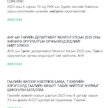
СОНСЛОО
2025 оны 6 сарын 10-нд УИХ-ын Эдийн засгийн байнгын
хороо ипотекийн зээлийн хөтөлбөрийн хэрэгжилтийг …
2025-10-02
АНУ-ЫН ТӨРИЙН ДЕПАРТМЕНТ МОНГОЛ УЛСЫН 2025 ОНЫ
ХӨРӨНГӨ ОРУУЛАЛТЫН ОРЧНЫ МЭДЭГДЛИЙГ
НИЙТЭЛЖЭЭ
АНУ-ын Төрийн департамент Монгол Улсын 2025 оны “Хөрөнгө
оруулалтын орчны мэдэгдэл”-ийг нийтэлж, АНУ …
2025-10-02
ГААЛИЙН ХИЛЭЭР НЭВТРҮҮЛЭХ БАРАА, ТЭЭВРИЙН
ХЭРЭГСЭЛД ГААЛИЙН ХЯНАЛТ ТАВИХ НИЙТЛЭГ ЖУРМЫГ
ШИНЭЧЛЭН БАТАЛЛАА
Гаалийн ерөнхий газрын даргын 2025 оны 8 дугаар сарын
25-ны өдрийн А/337 дугаартай тушаалаар “Гаалий …