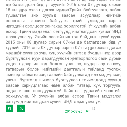
өдөр батлагдсан бөгөөд уг хуулийг 2016 оны 07 дугаар сарын
18-ны өдрөөс эхлэн дагаж мөрдөнө. Төрийн байгууллага, албан
тушаалтан энэ хуульд заасан асуудлаар нийтийн
сонсголыг зохион байгуулж төрийг удирдах хэрэгт
иргэдийн оролцоог хангахад зорилготой. Уг хуулийн албан
ёсоор Төрийн мэдээлэл сэтгүүлд нийтлэгдсэн хувийг ЭНД
дарж үзнэ үү. Эдийн засгийн ил тод байдлын тухай хууль
2015 оны 08 дугаар сарын 07-ны өдөр батлагдсан бөгөөд уг
хуулийг 2016 оны 08 дугаар сарын 07-ны өдрөөс эхлэн дагаж
мөрдөнө. Уг хуулиар хувь хүн, хуулийн этгээд бусдын нэр дээр
бүртгүүлсэн, нуун дарагдуулсан хөрөнгө, орлогоо сайн дурын
үндсэн дээр ил тод болгон үнэн зөв, шударгаар санхүү,
татварын болон нийгмийн даатгалын тайланд тусгаж,
шинээр тайлагнасан, гаалийн байгууллагад нөхөн мэдүүлсэн,
улсын бүртгэлд шинээр бүртгүүлсэн тохиолдолд хуульд
заасан хариуцлагаас чөлөөлөх, албан татвар, хүү, торгууль,
алданги нөхөн оногдуулахгүй байх нэг удаагийн чөлөөлөлтийг
зохицуулна. Уг хуулийн албан ёсоор Төрийн мэдээлэл
сэтгүүлд нийтлэгдсэн хувийг ЭНД дарж үзнэ үү.
14
2015-08-26