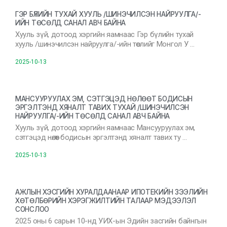
ГЭР БҮЛИЙН ТУХАЙ ХУУЛЬ /ШИНЭЧИЛСЭН НАЙРУУЛГА/-
ИЙН ТӨСӨЛД САНАЛ АВЧ БАЙНА
Хууль зүй, дотоод хэргийн яамнаас Гэр бүлийн тухай
хууль /шинэчилсэн найруулга/-ийн төслийг Монгол У …
2025-10-13
МАНСУУРУУЛАХ ЭМ, СЭТГЭЦЭД НӨЛӨӨТ БОДИСЫН
ЭРГЭЛТЭНД ХЯНАЛТ ТАВИХ ТУХАЙ /ШИНЭЧИЛСЭН
НАЙРУУЛГА/-ИЙН ТӨСӨЛД САНАЛ АВЧ БАЙНА
Хууль зүй, дотоод хэргийн яамнаас Мансууруулах эм,
сэтгэцэд нөлөөт бодисын эргэлтэнд хяналт тавих ту …
2025-10-13
АЖЛЫН ХЭСГИЙН ХУРАЛДААНААР ИПОТЕКИЙН ЗЭЭЛИЙН
ХӨТӨЛБӨРИЙН ХЭРЭГЖИЛТИЙН ТАЛААР МЭДЭЭЛЭЛ
СОНСЛОО
2025 оны 6 сарын 10-нд УИХ-ын Эдийн засгийн байнгын