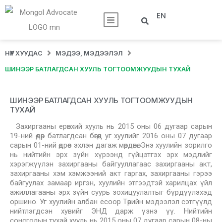
EN
НҮҮР ХУУДАС
МЭДЭЭ, МЭДЭЭЛЭЛ
ШИНЭЭР БАТЛАГДСАН ХУУЛЬ ТОГТООМЖУУДЫН ТУХАЙ
ШИНЭЭР БАТЛАГДСАН ХУУЛЬ ТОГТООМЖУУДЫН
ТУХАЙ
Захиргааны ерөнхий хууль нь 2015 оны 06 дугаар сарын
19-ний өдөр батлагдсан бөгөөд уг хуулийг 2016 оны 07 дугаар
сарын 01-ний өдрөөс эхлэн дагаж мөрдөнө. Энэ хуулийн зорилго
нь нийтийн эрх зүйн хүрээнд гүйцэтгэх эрх мэдлийг
хэрэгжүүлэн захиргааны байгууллагаас захиргааны акт,
захиргааны хэм хэмжээний акт гаргах, захиргааны гэрээ
байгуулах замаар иргэн, хуулийн этгээдтэй харилцах үйл
ажиллагааны эрх зүйн суурь зохицуулалтыг бүрдүүлэхэд
оршино. Уг хуулийн албан ёсоор Төрийн мэдээлэл сэтгүүлд
нийтлэгдсэн хувийг ЭНД дарж үзнэ үү. Нийтийн
сонсголын тухай хууль нь 2015 оны 07 дугаар сарын 08-ны