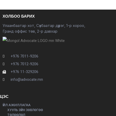
ХОЛБОО БАРИХ
Улаанбаатар хот, Сүхбаатар дүүрэг, 1-р хороо,
Гранд оффис төв, 2-р давхар
+976 7011-9206
+976 7012-9206
+976 11-329206
info@advocate.mn
ЦЭС
ҮЙЛ АЖИЛЛАГАА
ХУУЛЬ ЗҮЙН ЗӨВЛӨГӨӨ
ТӨЛӨӨЛӨЛ