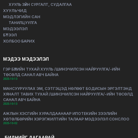
ХУУЛЬ ЗҮЙН СУРГАЛТ, СУДАЛГАА
ХУУЛЬЧИД
МЭДЛЭГИЙН САН
ТАНИЛЦУУЛГА
МЭДЭЭЛЭЛ
БҮТЭЭЛ
ХОЛБОО БАРИХ
МЭДЭЭ МЭДЭЭЛЭЛ
ГЭР БҮЛИЙН ТУХАЙ ХУУЛЬ /ШИНЭЧИЛСЭН НАЙРУУЛГА/-ИЙН
ТӨСӨЛД САНАЛ АВЧ БАЙНА
2025-10-13
МАНСУУРУУЛАХ ЭМ, СЭТГЭЦЭД НӨЛӨӨТ БОДИСЫН ЭРГЭЛТЭНД
ХЯНАЛТ ТАВИХ ТУХАЙ /ШИНЭЧИЛСЭН НАЙРУУЛГА/-ИЙН ТӨСӨЛД
САНАЛ АВЧ БАЙНА
2025-10-13
АЖЛЫН ХЭСГИЙН ХУРАЛДААНААР ИПОТЕКИЙН ЗЭЭЛИЙН
ХӨТӨЛБӨРИЙН ХЭРЭГЖИЛТИЙН ТАЛААР МЭДЭЭЛЭЛ СОНСЛОО
2025-10-02
БИДНИЙГ ДАГААРАЙ