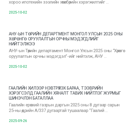
хороо ипотекийн зээлийн хөтөлбөрийн хэрэгжилтийг …
2025-10-02
АНУ-ЫН ТӨРИЙН ДЕПАРТМЕНТ МОНГОЛ УЛСЫН 2025 ОНЫ
ХӨРӨНГӨ ОРУУЛАЛТЫН ОРЧНЫ МЭДЭГДЛИЙГ
НИЙТЭЛЖЭЭ
АНУ-ын Төрийн департамент Монгол Улсын 2025 оны “Хөрөнгө
оруулалтын орчны мэдэгдэл”-ийг нийтэлж, АНУ …
2025-10-02
ГААЛИЙН ХИЛЭЭР НЭВТРҮҮЛЭХ БАРАА, ТЭЭВРИЙН
ХЭРЭГСЭЛД ГААЛИЙН ХЯНАЛТ ТАВИХ НИЙТЛЭГ ЖУРМЫГ
ШИНЭЧЛЭН БАТАЛЛАА
Гаалийн ерөнхий газрын даргын 2025 оны 8 дугаар сарын
25-ны өдрийн А/337 дугаартай тушаалаар “Гаалий …
2025-09-26