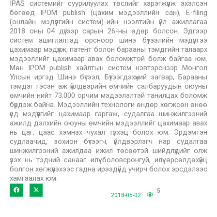
IPAS системийг суурилуулах төслийг хэрэгжүүлж эхэлсэн
бөгөөд IPOM publish (цахим мэдээллийн сан), E-filing
(онлайн мэдүүлгийн систем)-ийн нээлтийн үйл ажиллагаа
2018 оны 04 дүгээр сарын 26-ны өдөр болсон. Эдгээр
систем ашиглалтад орсноор шинэ бүтээлийн мэдүүлгээ
цахимаар мэдүүлж, патент болон барааны тэмдгийн талаарх
мэдээллийг цахимаар авах боломжтой болж байгаа юм.
Мөн IPOM publish хайлтын систем нэвтэрснээр Монгол
Улсын иргэд Шинэ бүтээл, Бүтээгдэхүүний загвар, Барааны
тэмдэг гэсэн аж үйлдвэрийн өмчийн салбаруудын оюуны
өмчийн нийт 73.000 орчим мэдээлэлтэй танилцах боломж
бүрдэж байна. Мэдээллийн технологи өндөр хөгжсөн өнөө
үед мэдүүлгийг цахимаар гаргаж, судалгаа шинжилгээний
ажилд дэлхийн оюуны өмчийн мэдээллийг цахимаар авах
нь цаг, цаас хэмнэх чухал түлхэц болох юм. Эрдэмтэн
судлаачид, зохион бүтээгч, үйлдвэрлэгч нар судалгаа
шинжилгээний ажилдаа ижил төсөөтэй шийдлүүдийг олж
үзэх нь тэдний санааг илүү боловсронгуй, илүү өрсөлдөхүйц
болгон хөгжүүлэхээс гадна ирээдүйд учирч болох эрсдэлээс
хамгаалах юм.
5
2018-05-02