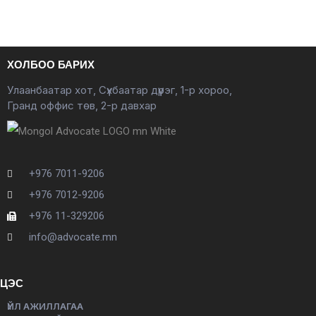
ХОЛБОО БАРИХ
Улаанбаатар хот, Сүхбаатар дүүрэг, 1-р хороо,
Гранд оффис төв, 2-р давхар
+976 7011-9206
+976 7012-9206
+976 11-329206
info@advocate.mn
ЦЭС
ҮЙЛ АЖИЛЛАГАА