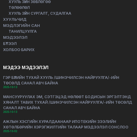
ХУУЛЬ ЗҮЙН ЗӨВЛӨГӨӨ
ТӨЛӨӨЛӨЛ
ХУУЛЬ ЗҮЙН СУРГАЛТ, СУДАЛГАА
ХУУЛЬЧИД
МЭДЛЭГИЙН САН
ТАНИЛЦУУЛГА
МЭДЭЭЛЭЛ
БҮТЭЭЛ
ХОЛБОО БАРИХ
МЭДЭЭ МЭДЭЭЛЭЛ
ГЭР БҮЛИЙН ТУХАЙ ХУУЛЬ /ШИНЭЧИЛСЭН НАЙРУУЛГА/-ИЙН
ТӨСӨЛД САНАЛ АВЧ БАЙНА
2025-10-13
МАНСУУРУУЛАХ ЭМ, СЭТГЭЦЭД НӨЛӨӨТ БОДИСЫН ЭРГЭЛТЭНД
ХЯНАЛТ ТАВИХ ТУХАЙ /ШИНЭЧИЛСЭН НАЙРУУЛГА/-ИЙН ТӨСӨЛД
САНАЛ АВЧ БАЙНА
2025-10-13
АЖЛЫН ХЭСГИЙН ХУРАЛДААНААР ИПОТЕКИЙН ЗЭЭЛИЙН
ХӨТӨЛБӨРИЙН ХЭРЭГЖИЛТИЙН ТАЛААР МЭДЭЭЛЭЛ СОНСЛОО
2025-10-02