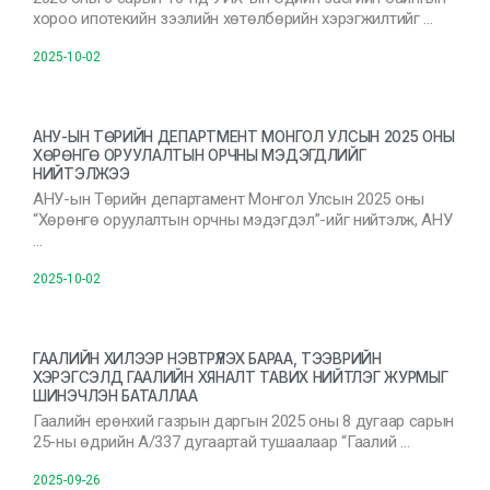
хороо ипотекийн зээлийн хөтөлбөрийн хэрэгжилтийг …
2025-10-02
АНУ-ЫН ТӨРИЙН ДЕПАРТМЕНТ МОНГОЛ УЛСЫН 2025 ОНЫ
ХӨРӨНГӨ ОРУУЛАЛТЫН ОРЧНЫ МЭДЭГДЛИЙГ
НИЙТЭЛЖЭЭ
АНУ-ын Төрийн департамент Монгол Улсын 2025 оны
“Хөрөнгө оруулалтын орчны мэдэгдэл”-ийг нийтэлж, АНУ
…
2025-10-02
ГААЛИЙН ХИЛЭЭР НЭВТРҮҮЛЭХ БАРАА, ТЭЭВРИЙН
ХЭРЭГСЭЛД ГААЛИЙН ХЯНАЛТ ТАВИХ НИЙТЛЭГ ЖУРМЫГ
ШИНЭЧЛЭН БАТАЛЛАА
Гаалийн ерөнхий газрын даргын 2025 оны 8 дугаар сарын
25-ны өдрийн А/337 дугаартай тушаалаар “Гаалий …
2025-09-26