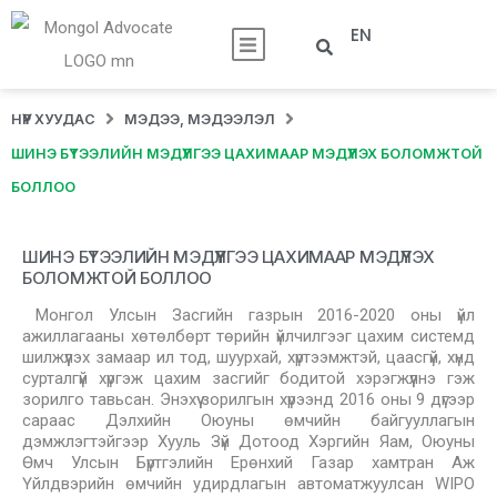
EN
НҮҮР ХУУДАС
МЭДЭЭ, МЭДЭЭЛЭЛ
ШИНЭ БҮТЭЭЛИЙН МЭДҮҮЛГЭЭ ЦАХИМААР МЭДҮҮЛЭХ БОЛОМЖТОЙ
БОЛЛОО
ШИНЭ БҮТЭЭЛИЙН МЭДҮҮЛГЭЭ ЦАХИМААР МЭДҮҮЛЭХ
БОЛОМЖТОЙ БОЛЛОО
Монгол Улсын Засгийн газрын 2016-2020 оны үйл
ажиллагааны хөтөлбөрт төрийн үйлчилгээг цахим системд
шилжүүлэх замаар ил тод, шуурхай, хүртээмжтэй, цаасгүй, хүнд
сурталгүй хүргэж цахим засгийг бодитой хэрэгжүүлнэ гэж
зорилго тавьсан. Энэхүү зорилгын хүрээнд 2016 оны 9 дүгээр
сараас Дэлхийн Оюуны өмчийн байгууллагын
дэмжлэгтэйгээр Хууль Зүй Дотоод Хэргийн Яам, Оюуны
Өмч Улсын Бүртгэлийн Ерөнхий Газар хамтран Аж
Үйлдвэрийн өмчийн удирдлагын автоматжуулсан WIPO