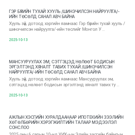
ГЭР БҮЛИЙН ТУХАЙ ХУУЛЬ /ШИНЭЧИЛСЭН НАЙРУУЛГА/-
ИЙН ТӨСӨЛД САНАЛ АВЧ БАЙНА
Хууль зүй, дотоод хэргийн яамнаас Гэр бүлийн тухай хууль /
шинэчилсэн найруулга/-ийн төслийг Монгол У …
2025-10-13
МАНСУУРУУЛАХ ЭМ, СЭТГЭЦЭД НӨЛӨӨТ БОДИСЫН
ЭРГЭЛТЭНД ХЯНАЛТ ТАВИХ ТУХАЙ /ШИНЭЧИЛСЭН
НАЙРУУЛГА/-ИЙН ТӨСӨЛД САНАЛ АВЧ БАЙНА
Хууль зүй, дотоод хэргийн яамнаас Мансууруулах эм,
сэтгэцэд нөлөөт бодисын эргэлтэнд хяналт тавих ту …
2025-10-13
АЖЛЫН ХЭСГИЙН ХУРАЛДААНААР ИПОТЕКИЙН ЗЭЭЛИЙН
ХӨТӨЛБӨРИЙН ХЭРЭГЖИЛТИЙН ТАЛААР МЭДЭЭЛЭЛ
СОНСЛОО
2025 оны 6 сарын 10-нд УИХ-ын Эдийн засгийн байнгын