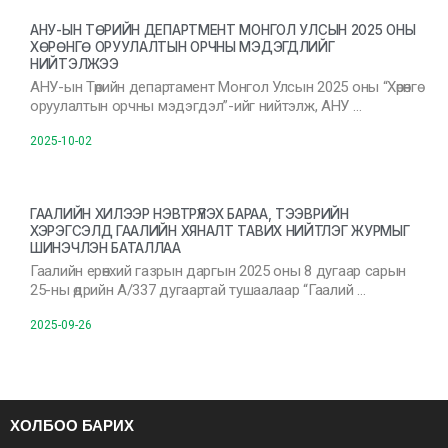
АНУ-ЫН ТӨРИЙН ДЕПАРТМЕНТ МОНГОЛ УЛСЫН 2025 ОНЫ
ХӨРӨНГӨ ОРУУЛАЛТЫН ОРЧНЫ МЭДЭГДЛИЙГ
НИЙТЭЛЖЭЭ
АНУ-ын Төрийн департамент Монгол Улсын 2025 оны “Хөрөнгө
оруулалтын орчны мэдэгдэл”-ийг нийтэлж, АНУ …
2025-10-02
ГААЛИЙН ХИЛЭЭР НЭВТРҮҮЛЭХ БАРАА, ТЭЭВРИЙН
ХЭРЭГСЭЛД ГААЛИЙН ХЯНАЛТ ТАВИХ НИЙТЛЭГ ЖУРМЫГ
ШИНЭЧЛЭН БАТАЛЛАА
Гаалийн ерөнхий газрын даргын 2025 оны 8 дугаар сарын
25-ны өдрийн А/337 дугаартай тушаалаар “Гаалий …
2025-09-26
ХОЛБОО БАРИХ