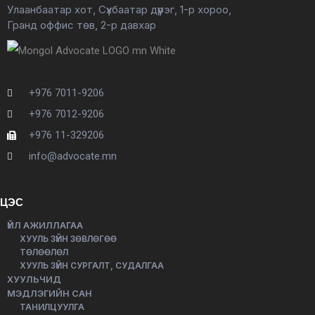
Улаанбаатар хот, Сүхбаатар дүүрэг, 1-р хороо,
Гранд оффис төв, 2-р давхар
+976 7011-9206
+976 7012-9206
+976 11-329206
info@advocate.mn
ЦЭС
ҮЙЛ АЖИЛЛАГАА
ХУУЛЬ ЗҮЙН ЗӨВЛӨГӨӨ
ТӨЛӨӨЛӨЛ
ХУУЛЬ ЗҮЙН СУРГАЛТ, СУДАЛГАА
ХУУЛЬЧИД
МЭДЛЭГИЙН САН
ТАНИЛЦУУЛГА