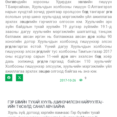
Өмгөөлөгчдийн хорооны Удирдах зөвлөлийн гишүүн
Т.Баярсайхан, Хуульчдын холбооны гишүүн О.Алтангэрэл
нарын хүндтэй зочид урилгаар оролцсон бөгөөд тангараг өргөх
ёслолын үеэр шинэ хуульчдад мэргэжлийн үйл ажиллагаа
эрхлэх зөвшөөрлийн гэрчилгээ олгосон юм. Хуульчийн эрх
зүйн байдлын тухай хуулийн 19 дүгээр зүйлийн 19.1-д
заасны дагуу хуульчийн мэргэжлийн шалгалтад тэнцэж
батламж авсан иргэн нь батламжаа авсан өдрөөс хойш 90
хоногийн дотор Хуульчдын холбоонд гишүүнээр элсэх
өргөдлөө гаргах ёстой. Үүний дагуу Хуульчдын холбооны
гишүүнээр элсэх өргөдлийг тус холбооны Тамгын газар 2017
оны есдүгээр сарын 11-ний өдрөөс авч эхэлсэн бөгөөд хоёр
дахь ээлжинд өргөдлөө гаргаад байсан 110 хуульчийг
Холбооны гишүүнээр элсүүлж, хуульчийн мэргэжлийн үйл
ажиллагаа эрхлэх зөвшөөрөл олгоод байгаа нь энэ юм.
9
2017-10-26
ГЭР БҮЛИЙН ТУХАЙ ХУУЛЬ /ШИНЭЧИЛСЭН НАЙРУУЛГА/-
ИЙН ТӨСӨЛД САНАЛ АВЧ БАЙНА
Хууль зүй, дотоод хэргийн яамнаас Гэр бүлийн тухай