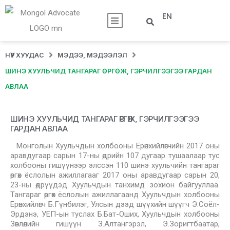
EN
НҮҮР ХУУДАС
МЭДЭЭ, МЭДЭЭЛЭЛ
ШИНЭ ХУУЛЬЧИД ТАНГАРАГ ӨРГӨЖ, ГЭРЧИЛГЭЭГЭЭ ГАРДАН
АВЛАА
ШИНЭ ХУУЛЬЧИД ТАНГАРАГ ӨРГӨЖ, ГЭРЧИЛГЭЭГЭЭ
ГАРДАН АВЛАА
Монголын Хуульчдын холбооны Ерөнхийлөгчийн 2017 оны
аравдугаар сарын 17-ны өдрийн 107 дугаар тушаалаар тус
холбооны гишүүнээр элссэн 110 шинэ хуульчийн тангараг
өргөх ёслолын ажиллагааг 2017 оны аравдугаар сарын 20,
23-ны өдрүүдэд Хуульчдын танхимд зохион байгууллаа.
Тангараг өргөх ёслолын ажиллагаанд Хуульчдын холбооны
Ерөнхийлөгч Б.Гүнбилэг, Улсын дээд шүүхийн шүүгч Э.Соёл-
Эрдэнэ, УЕП-ын туслах Б.Бат-Оших, Хуульчдын холбооны
Зөвлөлийн гишүүн З.Алтангэрэл, Э.Зоригтбаатар,