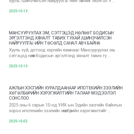
хууль /шинэчилсэн найруулга/-ийн төслийг Монгол У …
2025-10-13
МАНСУУРУУЛАХ ЭМ, СЭТГЭЦЭД НӨЛӨӨТ БОДИСЫН
ЭРГЭЛТЭНД ХЯНАЛТ ТАВИХ ТУХАЙ /ШИНЭЧИЛСЭН
НАЙРУУЛГА/-ИЙН ТӨСӨЛД САНАЛ АВЧ БАЙНА
Хууль зүй, дотоод хэргийн яамнаас Мансууруулах эм,
сэтгэцэд нөлөөт бодисын эргэлтэнд хяналт тавих ту …
2025-10-13
АЖЛЫН ХЭСГИЙН ХУРАЛДААНААР ИПОТЕКИЙН ЗЭЭЛИЙН
ХӨТӨЛБӨРИЙН ХЭРЭГЖИЛТИЙН ТАЛААР МЭДЭЭЛЭЛ
СОНСЛОО
2025 оны 6 сарын 10-нд УИХ-ын Эдийн засгийн байнгын
хороо ипотекийн зээлийн хөтөлбөрийн хэрэгжилтийг …
2025-10-02