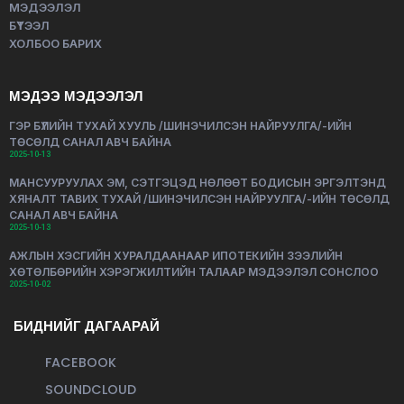
МЭДЭЭЛЭЛ
БҮТЭЭЛ
ХОЛБОО БАРИХ
МЭДЭЭ МЭДЭЭЛЭЛ
ГЭР БҮЛИЙН ТУХАЙ ХУУЛЬ /ШИНЭЧИЛСЭН НАЙРУУЛГА/-ИЙН
ТӨСӨЛД САНАЛ АВЧ БАЙНА
2025-10-13
МАНСУУРУУЛАХ ЭМ, СЭТГЭЦЭД НӨЛӨӨТ БОДИСЫН ЭРГЭЛТЭНД
ХЯНАЛТ ТАВИХ ТУХАЙ /ШИНЭЧИЛСЭН НАЙРУУЛГА/-ИЙН ТӨСӨЛД
САНАЛ АВЧ БАЙНА
2025-10-13
АЖЛЫН ХЭСГИЙН ХУРАЛДААНААР ИПОТЕКИЙН ЗЭЭЛИЙН
ХӨТӨЛБӨРИЙН ХЭРЭГЖИЛТИЙН ТАЛААР МЭДЭЭЛЭЛ СОНСЛОО
2025-10-02
БИДНИЙГ ДАГААРАЙ
FACEBOOK
SOUNDCLOUD