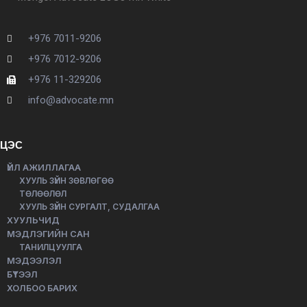
+976 7011-9206
+976 7012-9206
+976 11-329206
info@advocate.mn
ЦЭС
ҮЙЛ АЖИЛЛАГАА
ХУУЛЬ ЗҮЙН ЗӨВЛӨГӨӨ
ТӨЛӨӨЛӨЛ
ХУУЛЬ ЗҮЙН СУРГАЛТ, СУДАЛГАА
ХУУЛЬЧИД
МЭДЛЭГИЙН САН
ТАНИЛЦУУЛГА
МЭДЭЭЛЭЛ
БҮТЭЭЛ
ХОЛБОО БАРИХ