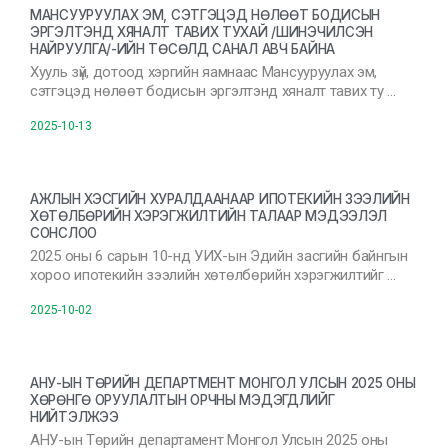
МАНСУУРУУЛАХ ЭМ, СЭТГЭЦЭД НӨЛӨӨТ БОДИСЫН
ЭРГЭЛТЭНД ХЯНАЛТ ТАВИХ ТУХАЙ /ШИНЭЧИЛСЭН
НАЙРУУЛГА/-ИЙН ТӨСӨЛД САНАЛ АВЧ БАЙНА
Хууль зүй, дотоод хэргийн яамнаас Мансууруулах эм,
сэтгэцэд нөлөөт бодисын эргэлтэнд хяналт тавих ту …
2025-10-13
АЖЛЫН ХЭСГИЙН ХУРАЛДААНААР ИПОТЕКИЙН ЗЭЭЛИЙН
ХӨТӨЛБӨРИЙН ХЭРЭГЖИЛТИЙН ТАЛААР МЭДЭЭЛЭЛ
СОНСЛОО
2025 оны 6 сарын 10-нд УИХ-ын Эдийн засгийн байнгын
хороо ипотекийн зээлийн хөтөлбөрийн хэрэгжилтийг …
2025-10-02
АНУ-ЫН ТӨРИЙН ДЕПАРТМЕНТ МОНГОЛ УЛСЫН 2025 ОНЫ
ХӨРӨНГӨ ОРУУЛАЛТЫН ОРЧНЫ МЭДЭГДЛИЙГ
НИЙТЭЛЖЭЭ
АНУ-ын Төрийн департамент Монгол Улсын 2025 оны