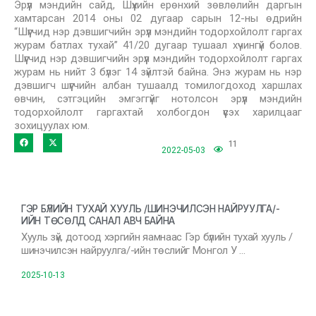
Эрүүл мэндийн сайд, Шүүхийн ерөнхий зөвлөлийн даргын
хамтарсан 2014 оны 02 дугаар сарын 12-ны өдрийн
“Шүүгчид нэр дэвшигчийн эрүүл мэндийн тодорхойлолт гаргах
журам батлах тухай” 41/20 дугаар тушаал хүчингүй болов.
Шүүгчид нэр дэвшигчийн эрүүл мэндийн тодорхойлолт гаргах
журам нь нийт 3 бүлэг 14 зүйлтэй байна. Энэ журам нь нэр
дэвшигч шүүгчийн албан тушаалд томилогдоход харшлах
өвчин, сэтгэцийн эмгэггүйг нотолсон эрүүл мэндийн
тодорхойлолт гаргахтай холбогдон үүсэх харилцааг
зохицуулах юм.
11
2022-05-03
ГЭР БҮЛИЙН ТУХАЙ ХУУЛЬ /ШИНЭЧИЛСЭН НАЙРУУЛГА/-
ИЙН ТӨСӨЛД САНАЛ АВЧ БАЙНА
Хууль зүй, дотоод хэргийн яамнаас Гэр бүлийн тухай хууль /
шинэчилсэн найруулга/-ийн төслийг Монгол У …
2025-10-13