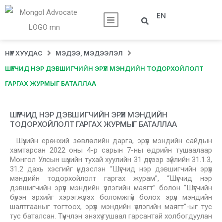
EN
НҮҮР ХУУДАС
МЭДЭЭ, МЭДЭЭЛЭЛ
ШҮҮГЧИД НЭР ДЭВШИГЧИЙН ЭРҮҮЛ МЭНДИЙН ТОДОРХОЙЛОЛТ
ГАРГАХ ЖУРМЫГ БАТАЛЛАА
ШҮҮГЧИД НЭР ДЭВШИГЧИЙН ЭРҮҮЛ МЭНДИЙН
ТОДОРХОЙЛОЛТ ГАРГАХ ЖУРМЫГ БАТАЛЛАА
Шүүхийн ерөнхий зөвлөлийн дарга, эрүүл мэндийн сайдын
хамтарсан 2022 оны 4-р сарын 7-ны өдрийн тушаалаар
Монгол Улсын шүүхийн тухай хуулийн 31 дүгээр зүйлийн 31.1.3,
31.2 дахь хэсгийг үндэслэн “Шүүгчид нэр дэвшигчийн эрүүл
мэндийн тодорхойлолт гаргах журам”, “Шүүгчид нэр
дэвшигчийн эрүүл мэндийн үзлэгийн маягт” болон “Шүүгчийн
бүрэн эрхийг хэрэгжүүлэх боломжгүй болох эрүүл мэндийн
шалтгааныг тогтоох, эрүүл мэндийн үзлэгийн маягт”-ыг тус
тус баталсан. Түүнчлэн энэхүү тушаал гарсантай холбогдуулан