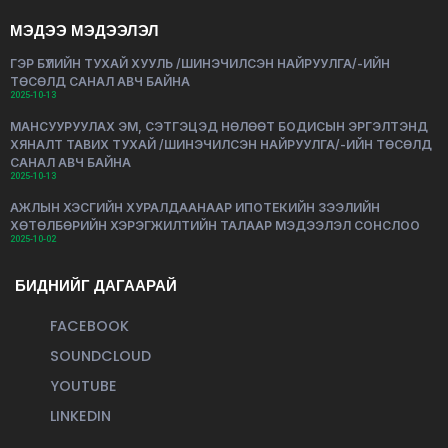
МЭДЭЭ МЭДЭЭЛЭЛ
ГЭР БҮЛИЙН ТУХАЙ ХУУЛЬ /ШИНЭЧИЛСЭН НАЙРУУЛГА/-ИЙН
ТӨСӨЛД САНАЛ АВЧ БАЙНА
2025-10-13
МАНСУУРУУЛАХ ЭМ, СЭТГЭЦЭД НӨЛӨӨТ БОДИСЫН ЭРГЭЛТЭНД
ХЯНАЛТ ТАВИХ ТУХАЙ /ШИНЭЧИЛСЭН НАЙРУУЛГА/-ИЙН ТӨСӨЛД
САНАЛ АВЧ БАЙНА
2025-10-13
АЖЛЫН ХЭСГИЙН ХУРАЛДААНААР ИПОТЕКИЙН ЗЭЭЛИЙН
ХӨТӨЛБӨРИЙН ХЭРЭГЖИЛТИЙН ТАЛААР МЭДЭЭЛЭЛ СОНСЛОО
2025-10-02
БИДНИЙГ ДАГААРАЙ
FACEBOOK
SOUNDCLOUD
YOUTUBE
LINKEDIN