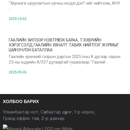
“Хөрөнгө оруулалтын орчны мэдэгдэл”-ийг нийтэлж, АНУ
…
2025-10-02
ГААЛИЙН ХИЛЭЭР НЭВТРҮҮЛЭХ БАРАА, ТЭЭВРИЙН
ХЭРЭГСЭЛД ГААЛИЙН ХЯНАЛТ ТАВИХ НИЙТЛЭГ ЖУРМЫГ
ШИНЭЧЛЭН БАТАЛЛАА
Гаалийн ерөнхий газрын даргын 2025 оны 8 дугаар сарын
25-ны өдрийн А/337 дугаартай тушаалаар “Гаалий …
2025-09-26
ХОЛБОО БАРИХ
Улаанбаатар хот, Сүхбаатар дүүрэг, 1-р хороо,
Гранд оффис төв, 2-р давхар