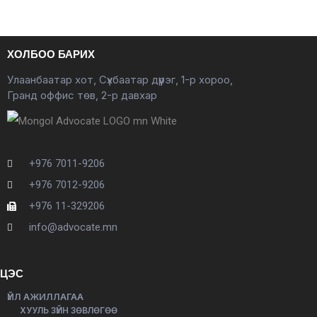
ХОЛБОО БАРИХ
Улаанбаатар хот, Сүхбаатар дүүрэг, 1-р хороо,
Гранд оффис төв, 2-р давхар
+976 7011-9206
+976 7012-9206
+976 11-329206
info@advocate.mn
ЦЭС
ҮЙЛ АЖИЛЛАГАА
ХУУЛЬ ЗҮЙН ЗӨВЛӨГӨӨ