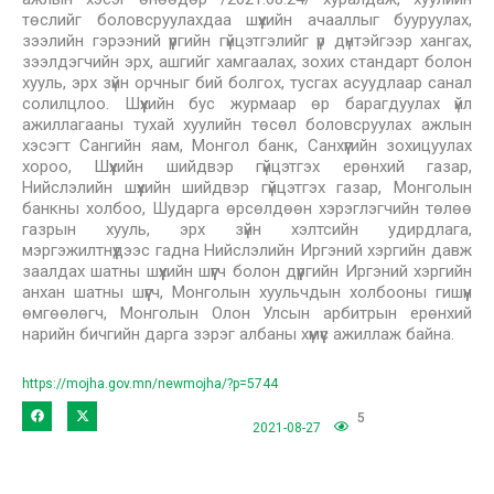
төслийг боловсруулахдаа шүүхийн ачааллыг бууруулах,
зээлийн гэрээний үүргийн гүйцэтгэлийг үр дүнтэйгээр хангах,
зээлдэгчийн эрх, ашгийг хамгаалах, зохих стандарт болон
хууль, эрх зүйн орчныг бий болгох, тусгах асуудлаар санал
солилцлоо. Шүүхийн бус журмаар өр барагдуулах үйл
ажиллагааны тухай хуулийн төсөл боловсруулах ажлын
хэсэгт Сангийн яам, Монгол банк, Санхүүгийн зохицуулах
хороо, Шүүхийн шийдвэр гүйцэтгэх ерөнхий газар,
Нийслэлийн шүүхийн шийдвэр гүйцэтгэх газар, Монголын
банкны холбоо, Шударга өрсөлдөөн хэрэглэгчийн төлөө
газрын хууль, эрх зүйн хэлтсийн удирдлага,
мэргэжилтнүүдээс гадна Нийслэлийн Иргэний хэргийн давж
заалдах шатны шүүхийн шүүгч болон дүүргийн Иргэний хэргийн
анхан шатны шүүгч, Монголын хуульчдын холбооны гишүүн
өмгөөлөгч, Монголын Олон Улсын арбитрын ерөнхий
нарийн бичгийн дарга зэрэг албаны хүмүүс ажиллаж байна.
https://mojha.gov.mn/newmojha/?p=5744
5
2021-08-27