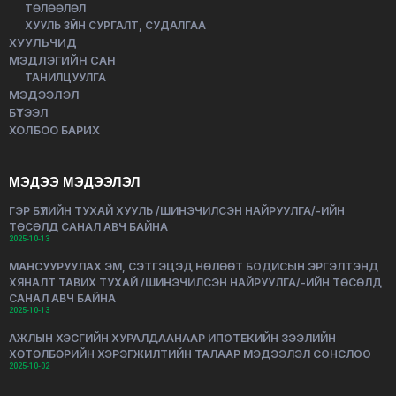
ТӨЛӨӨЛӨЛ
ХУУЛЬ ЗҮЙН СУРГАЛТ, СУДАЛГАА
ХУУЛЬЧИД
МЭДЛЭГИЙН САН
ТАНИЛЦУУЛГА
МЭДЭЭЛЭЛ
БҮТЭЭЛ
ХОЛБОО БАРИХ
МЭДЭЭ МЭДЭЭЛЭЛ
ГЭР БҮЛИЙН ТУХАЙ ХУУЛЬ /ШИНЭЧИЛСЭН НАЙРУУЛГА/-ИЙН
ТӨСӨЛД САНАЛ АВЧ БАЙНА
2025-10-13
МАНСУУРУУЛАХ ЭМ, СЭТГЭЦЭД НӨЛӨӨТ БОДИСЫН ЭРГЭЛТЭНД
ХЯНАЛТ ТАВИХ ТУХАЙ /ШИНЭЧИЛСЭН НАЙРУУЛГА/-ИЙН ТӨСӨЛД
САНАЛ АВЧ БАЙНА
2025-10-13
АЖЛЫН ХЭСГИЙН ХУРАЛДААНААР ИПОТЕКИЙН ЗЭЭЛИЙН
ХӨТӨЛБӨРИЙН ХЭРЭГЖИЛТИЙН ТАЛААР МЭДЭЭЛЭЛ СОНСЛОО
2025-10-02