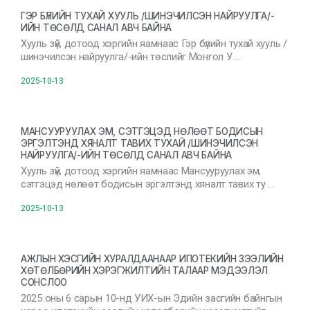
ГЭР БҮЛИЙН ТУХАЙ ХУУЛЬ /ШИНЭЧИЛСЭН НАЙРУУЛГА/-
ИЙН ТӨСӨЛД САНАЛ АВЧ БАЙНА
Хууль зүй, дотоод хэргийн яамнаас Гэр бүлийн тухай хууль /
шинэчилсэн найруулга/-ийн төслийг Монгол У …
2025-10-13
МАНСУУРУУЛАХ ЭМ, СЭТГЭЦЭД НӨЛӨӨТ БОДИСЫН
ЭРГЭЛТЭНД ХЯНАЛТ ТАВИХ ТУХАЙ /ШИНЭЧИЛСЭН
НАЙРУУЛГА/-ИЙН ТӨСӨЛД САНАЛ АВЧ БАЙНА
Хууль зүй, дотоод хэргийн яамнаас Мансууруулах эм,
сэтгэцэд нөлөөт бодисын эргэлтэнд хяналт тавих ту …
2025-10-13
АЖЛЫН ХЭСГИЙН ХУРАЛДААНААР ИПОТЕКИЙН ЗЭЭЛИЙН
ХӨТӨЛБӨРИЙН ХЭРЭГЖИЛТИЙН ТАЛААР МЭДЭЭЛЭЛ
СОНСЛОО
2025 оны 6 сарын 10-нд УИХ-ын Эдийн засгийн байнгын