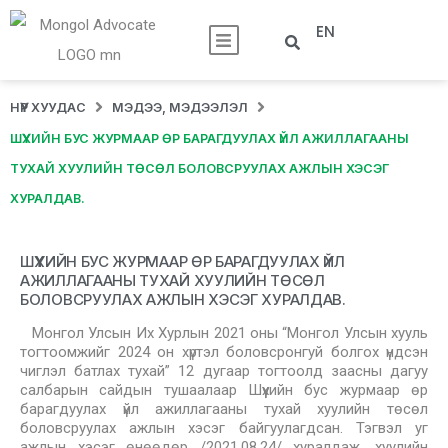
EN
НҮҮР ХУУДАС
МЭДЭЭ, МЭДЭЭЛЭЛ
ШҮҮХИЙН БУС ЖУРМААР ӨР БАРАГДУУЛАХ ҮЙЛ АЖИЛЛАГААНЫ
ТУХАЙ ХУУЛИЙН ТӨСӨЛ БОЛОВСРУУЛАХ АЖЛЫН ХЭСЭГ
ХУРАЛДАВ.
ШҮҮХИЙН БУС ЖУРМААР ӨР БАРАГДУУЛАХ ҮЙЛ
АЖИЛЛАГААНЫ ТУХАЙ ХУУЛИЙН ТӨСӨЛ
БОЛОВСРУУЛАХ АЖЛЫН ХЭСЭГ ХУРАЛДАВ.
Монгол Улсын Их Хурлын 2021 оны “Монгол Улсын хууль
тогтоомжийг 2024 он хүртэл боловсронгуй болгох үндсэн
чиглэл батлах тухай” 12 дугаар тогтоолд заасны дагуу
салбарын сайдын тушаалаар Шүүхийн бус журмаар өр
барагдуулах үйл ажиллагааны тухай хуулийн төсөл
боловсруулах ажлын хэсэг байгуулагдсан. Тэгвэл уг
ажлын хэсэг өнөөдөр /2021.08.24/ хуралдаж, хуулийн