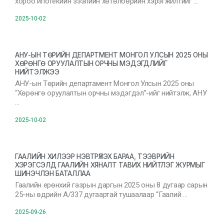
хороо ипотекийн зээлийн хөтөлбөрийн хэрэгжилтийг …
2025-10-02
АНУ-ЫН ТӨРИЙН ДЕПАРТМЕНТ МОНГОЛ УЛСЫН 2025 ОНЫ
ХӨРӨНГӨ ОРУУЛАЛТЫН ОРЧНЫ МЭДЭГДЛИЙГ
НИЙТЭЛЖЭЭ
АНУ-ын Төрийн департамент Монгол Улсын 2025 оны
“Хөрөнгө оруулалтын орчны мэдэгдэл”-ийг нийтэлж, АНУ
…
2025-10-02
ГААЛИЙН ХИЛЭЭР НЭВТРҮҮЛЭХ БАРАА, ТЭЭВРИЙН
ХЭРЭГСЭЛД ГААЛИЙН ХЯНАЛТ ТАВИХ НИЙТЛЭГ ЖУРМЫГ
ШИНЭЧЛЭН БАТАЛЛАА
Гаалийн ерөнхий газрын даргын 2025 оны 8 дугаар сарын
25-ны өдрийн А/337 дугаартай тушаалаар “Гаалий …
2025-09-26