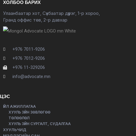
ХОЛБОО БАРИХ
Улаанбаатар хот, Сүхбаатар дүүрэг, 1-р хороо,
Гранд оффис төв, 2-р давхар
+976 7011-9206
+976 7012-9206
+976 11-329206
info@advocate.mn
ЦЭС
ҮЙЛ АЖИЛЛАГАА
ХУУЛЬ ЗҮЙН ЗӨВЛӨГӨӨ
ТӨЛӨӨЛӨЛ
ХУУЛЬ ЗҮЙН СУРГАЛТ, СУДАЛГАА
ХУУЛЬЧИД
МЭДЛЭГИЙН САН