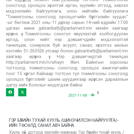
сонсголд оролцох хүсэлтэй иргэн, хуулийн этгээд, хэвлэл
мэдээллийн байгууллага, олон нийтийн байгууллага
“Томилгооны сонсголд оролцогчийн бүртгэлийн хуудас”
-ыг бөглөж 2021 оны 11 дүгээр сарын 14-ний өдрийн 17.00
цагаас өмнө galsanbatb@parliament.mn имэйл хаягаар
ирүүлнэ үү. Томилгооны сонсгол явуулахтай холбогдуулан
иргэд, олон нийт нэр дэвшигчдийн мэдээлэлтэй
танилцаж, сонирхож буй асуулт, санал, хүсэлтээ ажлын
хэсгийн 51-263526 утсаар болон galsanbatb@parliament.mn
хаягаар ирүүлнэ үү. Нэр дэвшигчидтэй танилцах
http://parliament.mn/n/whayn Жич: Байнгын хорооны
тогтоолд томилгооны сонсголд оролцох ажиглагчийн
тоог 15 хүртэл байхаар тогтсон тул томилгооны сонсголд
оролцох бүртгэлийг цахим шуудангаар ирүүлсэн дарааллын
дагуу хийх болохыг мэдэгдэж байна.
8
2021-11-08
ГЭР БҮЛИЙН ТУХАЙ ХУУЛЬ /ШИНЭЧИЛСЭН НАЙРУУЛГА/-
ИЙН ТӨСӨЛД САНАЛ АВЧ БАЙНА
Хууль зүй, дотоод хэргийн яамнаас Гэр бүлийн тухай хууль /