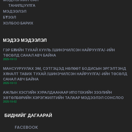
ТАНИЛЦУУЛГА
МЭДЭЭЛЭЛ
БҮТЭЭЛ
ХОЛБОО БАРИХ
МЭДЭЭ МЭДЭЭЛЭЛ
ГЭР БҮЛИЙН ТУХАЙ ХУУЛЬ /ШИНЭЧИЛСЭН НАЙРУУЛГА/-ИЙН
ТӨСӨЛД САНАЛ АВЧ БАЙНА
2025-10-13
МАНСУУРУУЛАХ ЭМ, СЭТГЭЦЭД НӨЛӨӨТ БОДИСЫН ЭРГЭЛТЭНД
ХЯНАЛТ ТАВИХ ТУХАЙ /ШИНЭЧИЛСЭН НАЙРУУЛГА/-ИЙН ТӨСӨЛД
САНАЛ АВЧ БАЙНА
2025-10-13
АЖЛЫН ХЭСГИЙН ХУРАЛДААНААР ИПОТЕКИЙН ЗЭЭЛИЙН
ХӨТӨЛБӨРИЙН ХЭРЭГЖИЛТИЙН ТАЛААР МЭДЭЭЛЭЛ СОНСЛОО
2025-10-02
БИДНИЙГ ДАГААРАЙ
FACEBOOK