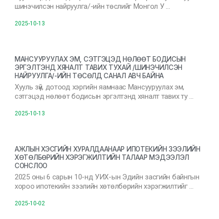
шинэчилсэн найруулга/-ийн төслийг Монгол У …
2025-10-13
МАНСУУРУУЛАХ ЭМ, СЭТГЭЦЭД НӨЛӨӨТ БОДИСЫН
ЭРГЭЛТЭНД ХЯНАЛТ ТАВИХ ТУХАЙ /ШИНЭЧИЛСЭН
НАЙРУУЛГА/-ИЙН ТӨСӨЛД САНАЛ АВЧ БАЙНА
Хууль зүй, дотоод хэргийн яамнаас Мансууруулах эм,
сэтгэцэд нөлөөт бодисын эргэлтэнд хяналт тавих ту …
2025-10-13
АЖЛЫН ХЭСГИЙН ХУРАЛДААНААР ИПОТЕКИЙН ЗЭЭЛИЙН
ХӨТӨЛБӨРИЙН ХЭРЭГЖИЛТИЙН ТАЛААР МЭДЭЭЛЭЛ
СОНСЛОО
2025 оны 6 сарын 10-нд УИХ-ын Эдийн засгийн байнгын
хороо ипотекийн зээлийн хөтөлбөрийн хэрэгжилтийг …
2025-10-02