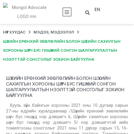
EN
НҮҮР ХУУДАС
МЭДЭЭ, МЭДЭЭЛЭЛ
ШҮҮХИЙН ЕРӨНХИЙ ЗӨВЛӨЛИЙН БОЛОН ШҮҮХИЙН САХИЛГЫН
ХОРООНЫ ШҮҮГЧ БУС ГИШҮҮНИЙ СОНГОН ШАЛГАРУУЛАЛТЫН
НЭЭЛТТЭЙ СОНСГОЛЫГ ЗОХИОН БАЙГУУЛНА
ШҮҮХИЙН ЕРӨНХИЙ ЗӨВЛӨЛИЙН БОЛОН ШҮҮХИЙН
САХИЛГЫН ХОРООНЫ ШҮҮГЧ БУС ГИШҮҮНИЙ СОНГОН
ШАЛГАРУУЛАЛТЫН НЭЭЛТТЭЙ СОНСГОЛЫГ ЗОХИОН
БАЙГУУЛНА
Хууль зүйн байнгын хорооны 2021 оны 10 дугаар сарын
27-ны өдрийн хуралдаанаар /Шүүхийн ерөнхий зөвлөлийн
шүүгч бус гишүүнд нэр дэвшигч 6, Шүүхийн сахилгын хорооны
шүүгч бус гишүүнд нэр дэвшигч 5/ нэр дэвшигчтэй хийх
томилгооны сонсголыг 2021 оны 11 дүгээр сарын 15, 16-
ны өдрүүдэд зохион байгуулахаар тогтлоо. Томилгооны