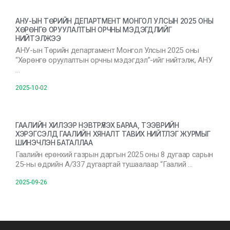
АНУ-ЫН ТӨРИЙН ДЕПАРТМЕНТ МОНГОЛ УЛСЫН 2025 ОНЫ
ХӨРӨНГӨ ОРУУЛАЛТЫН ОРЧНЫ МЭДЭГДЛИЙГ
НИЙТЭЛЖЭЭ
АНУ-ын Төрийн департамент Монгол Улсын 2025 оны
“Хөрөнгө оруулалтын орчны мэдэгдэл”-ийг нийтэлж, АНУ
…
2025-10-02
ГААЛИЙН ХИЛЭЭР НЭВТРҮҮЛЭХ БАРАА, ТЭЭВРИЙН
ХЭРЭГСЭЛД ГААЛИЙН ХЯНАЛТ ТАВИХ НИЙТЛЭГ ЖУРМЫГ
ШИНЭЧЛЭН БАТАЛЛАА
Гаалийн ерөнхий газрын даргын 2025 оны 8 дугаар сарын
25-ны өдрийн А/337 дугаартай тушаалаар “Гаалий …
2025-09-26