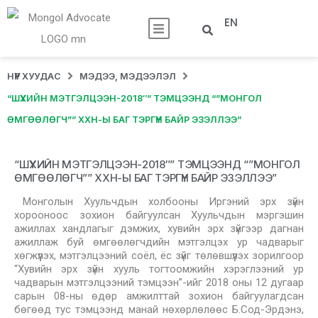
EN
НҮҮР ХУУДАС
МЭДЭЭ, МЭДЭЭЛЭЛ
“ШҮҮХИЙН МЭТГЭЛЦЭЭН-2018″” ТЭМЦЭЭНД “”МОНГОЛ
ӨМГӨӨЛӨГЧ”” ХХН-Ы БАГ ТЭРГҮҮН БАЙР ЭЗЭЛЛЭЭ”
“ШҮҮХИЙН МЭТГЭЛЦЭЭН-2018″” ТЭМЦЭЭНД “”МОНГОЛ
ӨМГӨӨЛӨГЧ”” ХХН-Ы БАГ ТЭРГҮҮН БАЙР ЭЗЭЛЛЭЭ”
Монголын Хуульчдын холбооны Иргэний эрх зүйн
хорооноос зохион байгуулсан Хуульчдын мэргэшин
ажиллах хандлагыг дэмжих, хувийн эрх зүйгээр дагнан
ажиллаж буй өмгөөлөгчдийн мэтгэлцэх ур чадварыг
хөгжүүлэх, мэтгэлцээний соёл, ёс зүйг төлөвшүүлэх зорилгоор
“Хувийн эрх зүйн хууль тогтоомжийн хэрэглээний ур
чадварын мэтгэлцээний тэмцээн”-ийг 2018 оны 12 дугаар
сарын 08-ны өдөр амжилттай зохион байгуулагдсан
бөгөөд тус тэмцээнд манай нөхөрлөлөөс Б.Сод-Эрдэнэ,