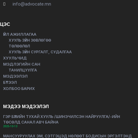
info@advocate.mn
ЦЭС
ҮЙЛ АЖИЛЛАГАА
ХУУЛЬ ЗҮЙН ЗӨВЛӨГӨӨ
ТӨЛӨӨЛӨЛ
ХУУЛЬ ЗҮЙН СУРГАЛТ, СУДАЛГАА
ХУУЛЬЧИД
МЭДЛЭГИЙН САН
ТАНИЛЦУУЛГА
МЭДЭЭЛЭЛ
БҮТЭЭЛ
ХОЛБОО БАРИХ
МЭДЭЭ МЭДЭЭЛЭЛ
ГЭР БҮЛИЙН ТУХАЙ ХУУЛЬ /ШИНЭЧИЛСЭН НАЙРУУЛГА/-ИЙН
ТӨСӨЛД САНАЛ АВЧ БАЙНА
2025-10-13
МАНСУУРУУЛАХ ЭМ, СЭТГЭЦЭД НӨЛӨӨТ БОДИСЫН ЭРГЭЛТЭНД