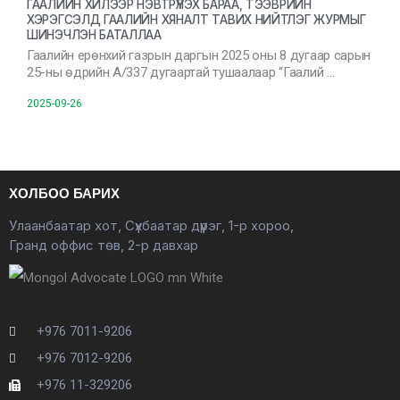
ГААЛИЙН ХИЛЭЭР НЭВТРҮҮЛЭХ БАРАА, ТЭЭВРИЙН
ХЭРЭГСЭЛД ГААЛИЙН ХЯНАЛТ ТАВИХ НИЙТЛЭГ ЖУРМЫГ
ШИНЭЧЛЭН БАТАЛЛАА
Гаалийн ерөнхий газрын даргын 2025 оны 8 дугаар сарын
25-ны өдрийн А/337 дугаартай тушаалаар “Гаалий …
2025-09-26
ХОЛБОО БАРИХ
Улаанбаатар хот, Сүхбаатар дүүрэг, 1-р хороо,
Гранд оффис төв, 2-р давхар
+976 7011-9206
+976 7012-9206
+976 11-329206