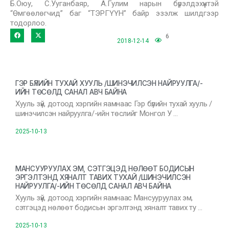
Б.Оюу, С.Ууганбаяр, А.Гулим нарын бүрэлдэхүүнтэй
“Өмгөөлөгчид” баг “ТЭРГҮҮН” байр эзэлж шилдгээр
тодорлоо.
6
2018-12-14
ГЭР БҮЛИЙН ТУХАЙ ХУУЛЬ /ШИНЭЧИЛСЭН НАЙРУУЛГА/-
ИЙН ТӨСӨЛД САНАЛ АВЧ БАЙНА
Хууль зүй, дотоод хэргийн яамнаас Гэр бүлийн тухай хууль /
шинэчилсэн найруулга/-ийн төслийг Монгол У …
2025-10-13
МАНСУУРУУЛАХ ЭМ, СЭТГЭЦЭД НӨЛӨӨТ БОДИСЫН
ЭРГЭЛТЭНД ХЯНАЛТ ТАВИХ ТУХАЙ /ШИНЭЧИЛСЭН
НАЙРУУЛГА/-ИЙН ТӨСӨЛД САНАЛ АВЧ БАЙНА
Хууль зүй, дотоод хэргийн яамнаас Мансууруулах эм,
сэтгэцэд нөлөөт бодисын эргэлтэнд хяналт тавих ту …
2025-10-13