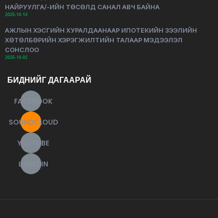
НАЙРУУЛГА/-ИЙН ТӨСӨЛД САНАЛ АВЧ БАЙНА
2025-10-13
АЖЛЫН ХЭСГИЙН ХУРАЛДААНААР ИПОТЕКИЙН ЗЭЭЛИЙН
ХӨТӨЛБӨРИЙН ХЭРЭГЖИЛТИЙН ТАЛААР МЭДЭЭЛЭЛ
СОНСЛОО
2025-10-02
БИДНИЙГ ДАГААРАЙ
FACEBOOK
SOUNDCLOUD
YOUTUBE
LINKEDIN