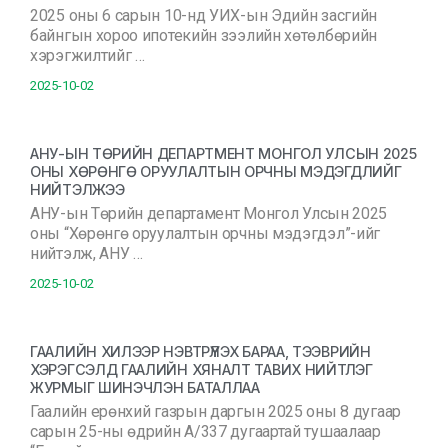
2025 оны 6 сарын 10-нд УИХ-ын Эдийн засгийн
байнгын хороо ипотекийн зээлийн хөтөлбөрийн
хэрэгжилтийг …
2025-10-02
АНУ-ЫН ТӨРИЙН ДЕПАРТМЕНТ МОНГОЛ УЛСЫН 2025
ОНЫ ХӨРӨНГӨ ОРУУЛАЛТЫН ОРЧНЫ МЭДЭГДЛИЙГ
НИЙТЭЛЖЭЭ
АНУ-ын Төрийн департамент Монгол Улсын 2025
оны “Хөрөнгө оруулалтын орчны мэдэгдэл”-ийг
нийтэлж, АНУ …
2025-10-02
ГААЛИЙН ХИЛЭЭР НЭВТРҮҮЛЭХ БАРАА, ТЭЭВРИЙН
ХЭРЭГСЭЛД ГААЛИЙН ХЯНАЛТ ТАВИХ НИЙТЛЭГ
ЖУРМЫГ ШИНЭЧЛЭН БАТАЛЛАА
Гаалийн ерөнхий газрын даргын 2025 оны 8 дугаар
сарын 25-ны өдрийн А/337 дугаартай тушаалаар