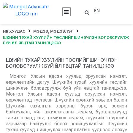
EN
НҮҮР ХУУДАС
МЭДЭЭ, МЭДЭЭЛЭЛ
ШҮҮХИЙН ТУХАЙ ХУУЛИЙН ТӨСЛИЙГ ШИНЭЧЛЭН БОЛОВСРУУЛЖ
БУЙ ҮЙЛ ЯВЦТАЙ ТАНИЛЦЖЭЭ
ШҮҮХИЙН ТУХАЙ ХУУЛИЙН ТӨСЛИЙГ ШИНЭЧЛЭН
БОЛОВСРУУЛЖ БУЙ ҮЙЛ ЯВЦТАЙ ТАНИЛЦЖЭЭ
Монгол Улсын Үндсэн хуульд оруулсан нэмэлт,
өөрчлөлтийн дагуу Шүүхийн тухай хуулийн төслийг
шинэчлэн боловсруулж буй үйл явцтай танилцжээ.
Монгол Улсын Үндсэн хуульд оруулсан нэмэлт,
өөрчлөлтөд тусгасан Шүүхийн ерөнхий зөвлөл болон
Шүүхийн сахилгын хорооны бүрэн эрх, зохион
байгуулалт, үйл ажиллагааны журам, бүрэлдэхүүнд
тавих шаардлага, томилох журам, шүүхийг тойргийн
зарчмаар байгуулж болох зохицуулалтыг Шүүхийн
тухай хуульд нийцүүлэх шаардлагын үүднээс энэхүү