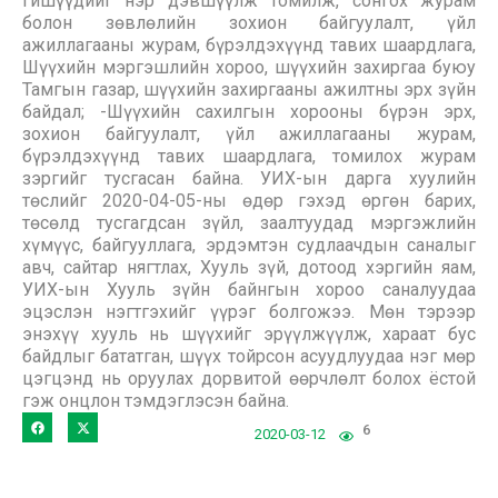
гишүүдийг нэр дэвшүүлж томилж, сонгох журам
болон зөвлөлийн зохион байгуулалт, үйл
ажиллагааны журам, бүрэлдэхүүнд тавих шаардлага,
Шүүхийн мэргэшлийн хороо, шүүхийн захиргаа буюу
Тамгын газар, шүүхийн захиргааны ажилтны эрх зүйн
байдал; -Шүүхийн сахилгын хорооны бүрэн эрх,
зохион байгуулалт, үйл ажиллагааны журам,
бүрэлдэхүүнд тавих шаардлага, томилох журам
зэргийг тусгасан байна. УИХ-ын дарга хуулийн
төслийг 2020-04-05-ны өдөр гэхэд өргөн барих,
төсөлд тусгагдсан зүйл, заалтуудад мэргэжлийн
хүмүүс, байгууллага, эрдэмтэн судлаачдын саналыг
авч, сайтар нягтлах, Хууль зүй, дотоод хэргийн яам,
УИХ-ын Хууль зүйн байнгын хороо саналуудаа
эцэслэн нэгтгэхийг үүрэг болгожээ. Мөн тэрээр
энэхүү хууль нь шүүхийг эрүүлжүүлж, хараат бус
байдлыг бататган, шүүх тойрсон асуудлуудаа нэг мөр
цэгцэнд нь оруулах дорвитой өөрчлөлт болох ёстой
гэж онцлон тэмдэглэсэн байна.
6
2020-03-12