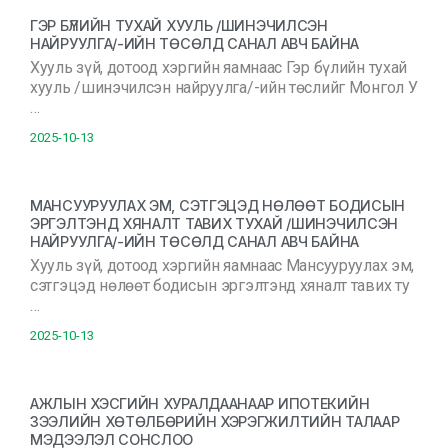
ГЭР БҮЛИЙН ТУХАЙ ХУУЛЬ /ШИНЭЧИЛСЭН
НАЙРУУЛГА/-ИЙН ТӨСӨЛД САНАЛ АВЧ БАЙНА
Хууль зүй, дотоод хэргийн яамнаас Гэр бүлийн тухай
хууль /шинэчилсэн найруулга/-ийн төслийг Монгол У
…
2025-10-13
МАНСУУРУУЛАХ ЭМ, СЭТГЭЦЭД НӨЛӨӨТ БОДИСЫН
ЭРГЭЛТЭНД ХЯНАЛТ ТАВИХ ТУХАЙ /ШИНЭЧИЛСЭН
НАЙРУУЛГА/-ИЙН ТӨСӨЛД САНАЛ АВЧ БАЙНА
Хууль зүй, дотоод хэргийн яамнаас Мансууруулах эм,
сэтгэцэд нөлөөт бодисын эргэлтэнд хяналт тавих ту
…
2025-10-13
АЖЛЫН ХЭСГИЙН ХУРАЛДААНААР ИПОТЕКИЙН
ЗЭЭЛИЙН ХӨТӨЛБӨРИЙН ХЭРЭГЖИЛТИЙН ТАЛААР
МЭДЭЭЛЭЛ СОНСЛОО