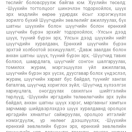
төслийг боловсруулж байгаа юм. Хуулийн төсөлд:
-Шүүхийн тогтолцоог шинэчлэн тодорхойлох, шүүх
эрх мэдлийн өөрөө удирдах ёсыг хэрэгжүүлэх
зорилго бүхий Шүүгчдийн зөвлөлийг ажиллуулах, бүх
шатны шүүхийн болон шүүгчийн болон ерөнхий
шүүгчийн бүрэн эрхийг тодорхойлох; -Улсын дээд
шүүх, түүний бүрэн эрх, Улсын дээд шүүхийн нийт
шүүгчдийн хуралдаан, Ерөнхий шүүгчийн бүрэн
эрхтэй холбоотой зохицуулалт; -Давж заалдах болон
анхан шатны шүүх, түүний бүрэн эрх; -Шүүгчид тавих
болзол, шаардлага, шүүгчийг сонгон шалгаруулах,
томилох журам, мэргэшүүлэх үйл ажиллагаа,
шүүгчийн бүрэн эрх үүсэх, дуусгавар болох үндэслэл,
журам, шүүгчийн хараат бус байдал, түүнийг хангах
баталгаа, шүүгчид хориглох зүйл; -Шүүгчид хүлээлгэх
хариуцлага, оногдуулах сахилгын шийтгэлийн
төрлүүд; -Шүүхийн иргэдийн төлөөлөгчийн эрх зүйн
байдал, анхан шатны шүүх хэрэг, маргааныг хамтын
зарчмаар шийдвэрлэхдээ шүүх хуралдаанд оролцох
иргэдийн хяналтыг сайжруулах, оролцоо итгэлийг
нэмэгдүүлж, үр нөлөөг дээшлүүлэх; -Шүүхийн
ерөнхий зөвлөлийн бүрэн эрх, ерөнхий зөвлөлийн