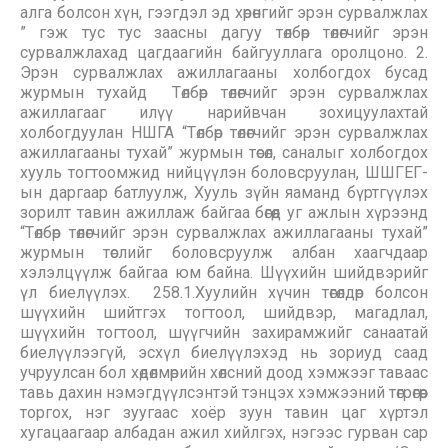
алга болсон хүн, гээгдэл эд хөрөнгийг эрэн сурвалжлах
” гэж тус тус заасны дагуу төлбөр төлөгчийг эрэн
сурвалжлахад цагдаагийн байгууллага оролцоно. 2.
Эрэн сурвалжлах ажиллагааны холбогдох бусад
журмын тухайд ​ Төлбөр төлөгчийг эрэн сурвалжлах
ажиллагааг илүү нарийвчан зохицуулахтай
холбогдуулан НШГА “Төлбөр төлөгчийг эрэн сурвалжлах
ажиллагааны тухай” журмын төсөл, саналыг холбогдох
хууль тогтоомжид нийцүүлэн боловсруулан, ШШГЕГ-
ын даргаар батлуулж, Хууль зүйн яаманд бүртгүүлэх
зорилт тавин ажиллаж байгаа бөгөөд уг ажлын хүрээнд
“Төлбөр төлөгчийг эрэн сурвалжлах ажиллагааны тухай”
журмын төслийг боловсруулж албан хаагчдаар
хэлэлцүүлж байгаа юм байна. Шүүхийн шийдвэрийг
үл биелүүлэх. ​ 258.1.Хуулийн хүчин төгөлдөр болсон
шүүхийн шийтгэх тогтоол, шийдвэр, магадлал,
шүүхийн тогтоол, шүүгчийн захирамжийг санаатай
биелүүлээгүй, эсхүл биелүүлэхэд нь зориуд саад
учруулсан бол хөдөлмөрийн хөлсний доод хэмжээг таваас
тавь дахин нэмэгдүүлсэнтэй тэнцэх хэмжээний төгрөгөөр
торгох, нэг зуугаас хоёр зуун тавин цаг хүртэл
хугацаагаар албадан ажил хийлгэх, нэгээс гурван сар