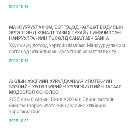
2025-10-13
МАНСУУРУУЛАХ ЭМ, СЭТГЭЦЭД НӨЛӨӨТ БОДИСЫН
ЭРГЭЛТЭНД ХЯНАЛТ ТАВИХ ТУХАЙ /ШИНЭЧИЛСЭН
НАЙРУУЛГА/-ИЙН ТӨСӨЛД САНАЛ АВЧ БАЙНА
Хууль зүй, дотоод хэргийн яамнаас Мансууруулах эм,
сэтгэцэд нөлөөт бодисын эргэлтэнд хяналт тавих ту …
2025-10-13
АЖЛЫН ХЭСГИЙН ХУРАЛДААНААР ИПОТЕКИЙН
ЗЭЭЛИЙН ХӨТӨЛБӨРИЙН ХЭРЭГЖИЛТИЙН ТАЛААР
МЭДЭЭЛЭЛ СОНСЛОО
2025 оны 6 сарын 10-нд УИХ-ын Эдийн засгийн
байнгын хороо ипотекийн зээлийн хөтөлбөрийн
хэрэгжилтийг …
2025-10-02