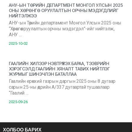
АНУ-ЫН ТӨРИЙН ДЕПАРТМЕНТ МОНГОЛ УЛСЫН 2025
ОНЫ ХӨРӨНГӨ ОРУУЛАЛТЫН ОРЧНЫ МЭДЭГДЛИЙГ
НИЙТЭЛЖЭЭ
АНУ-ын Төрийн департамент Монгол Улсын 2025 оны
“Хөрөнгө оруулалтын орчны мэдэгдэл”-ийг нийтэлж,
АНУ …
2025-10-02
ГААЛИЙН ХИЛЭЭР НЭВТРҮҮЛЭХ БАРАА, ТЭЭВРИЙН
ХЭРЭГСЭЛД ГААЛИЙН ХЯНАЛТ ТАВИХ НИЙТЛЭГ
ЖУРМЫГ ШИНЭЧЛЭН БАТАЛЛАА
Гаалийн ерөнхий газрын даргын 2025 оны 8 дугаар
сарын 25-ны өдрийн А/337 дугаартай тушаалаар
“Гаалий …
2025-09-26
ХОЛБОО БАРИХ