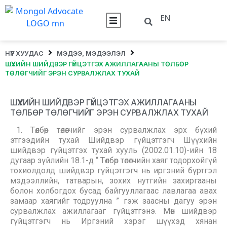
EN
НҮҮР ХУУДАС
МЭДЭЭ, МЭДЭЭЛЭЛ
ШҮҮХИЙН ШИЙДВЭР ГҮЙЦЭТГЭХ АЖИЛЛАГААНЫ ТӨЛБӨР
ТӨЛӨГЧИЙГ ЭРЭН СУРВАЛЖЛАХ ТУХАЙ
ШҮҮХИЙН ШИЙДВЭР ГҮЙЦЭТГЭХ АЖИЛЛАГААНЫ
ТӨЛБӨР ТӨЛӨГЧИЙГ ЭРЭН СУРВАЛЖЛАХ ТУХАЙ
1. Төлбөр төлөгчийг эрэн сурвалжлах эрх бүхий
этгээдийн тухай Шийдвэр гүйцэтгэгч Шүүхийн
шийдвэр гүйцэтгэх тухай хууль (2002.01.10)-ийн 18
дугаар зүйлийн 18.1-д “ Төлбөр төлөгчийн хаяг тодорхойгүй
тохиолдолд шийдвэр гүйцэтгэгч нь иргэний бүртгэл
мэдээллийн, татварын, зохих нутгийн захиргааны
болон холбогдох бусад байгууллагаас лавлагаа авах
замаар хаягийг тодруулна ” гэж заасны дагуу эрэн
сурвалжлах ажиллагааг гүйцэтгэнэ. Мөн шийдвэр
гүйцэтгэгч нь Иргэний хэрэг шүүхэд хянан