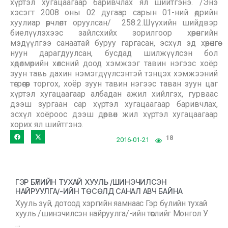
хүртэл хугацаагаар баривчлах ял шийтгэнэ. /Энэ
хэсэгт 2008 оны 02 дугаар сарын 01-ний өдрийн
хуулиар өөрчлөлт оруулсан/ ​ 258.2.Шүүхийн шийдвэр
биелүүлэхээс зайлсхийх зорилгоор хөрөнгийн
мэдүүлгээ санаатай буруу гаргасан, эсхүл эд хөрөнгөө
нуун дарагдуулсан, бусдад шилжүүлсэн бол
хөдөлмөрийн хөлсний доод хэмжээг тавин нэгээс хоёр
зуун тавь дахин нэмэгдүүлсэнтэй тэнцэх хэмжээний
төгрөгөөр торгох, хоёр зуун тавин нэгээс таван зуун цаг
хүртэл хугацаагаар албадан ажил хийлгэх, гурваас
дээш зургаан сар хүртэл хугацаагаар баривчлах,
эсхүл хоёроос дээш дөрвөн жил хүртэл хугацаагаар
хорих ял шийтгэнэ.
18
2016-01-21
ГЭР БҮЛИЙН ТУХАЙ ХУУЛЬ /ШИНЭЧИЛСЭН
НАЙРУУЛГА/-ИЙН ТӨСӨЛД САНАЛ АВЧ БАЙНА
Хууль зүй, дотоод хэргийн яамнаас Гэр бүлийн тухай
хууль /шинэчилсэн найруулга/-ийн төслийг Монгол У
…