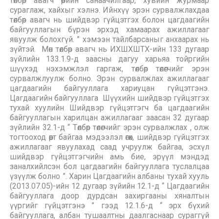
төлбөр авагч өөрийн санаачилгаар, хувийн журмаар
сураглаж, хайхыг хэлнэ. Ийнхүү эрэн сурвалжлахдаа
төлбөр авагч нь шийдвэр гүйцэтгэх болон цагдаагийн
байгууллагын бүрэн эрхэд хамаарах ажиллагааг
явуулж болохгүй. ” хэмээн тайлбарсаныг анхаарах нь
зүйтэй. ​ Мөн төлбөр авагч нь ИХШХШТХ-ийн 133 дугаар
зүйлийн 133.1.9-д заасны дагуу харьяа тойргийн
шүүхэд нэхэмжлэл гаргаж, төлбөр төлөгчийг эрэн
сурвалжлуулж болно. Эрэн сурвалжлах ажиллагааг
цагдаагийн байгууллага хариуцан гүйцэтгэнэ.
Цагдаагийн байгууллага ​ Шүүхийн шийдвэр гүйцэтгэх
тухай хуулийн Шийдвэр гүйцэтгэгч ба цагдаагийн
байгууллагын харилцан ажиллагааг заасан 32 дугаар
зүйлийн 32.1-д “ Төлбөр төлөгчийг эрэн сурвалжлах , олж
тогтооход өөрт байгаа мэдээлэл өгөх, шийдвэр гүйцэтгэх
ажиллагааг явуулахад саад учруулж байгаа, эсхүл
шийдвэр гүйцэтгэгчийн амь бие, эрүүл мэндэд
заналхийлсэн бол цагдаагийн байгууллага туслалцаа
үзүүлж болно ”. Харин Цагдаагийн албаны тухай хууль
(2013.07.05)-ийн 12 дугаар зүйийн 12.1-д “ Цагдаагийн
байгууллага доор дурдсан захиргааны хяналтын
үүргийг гүйцэтгэнэ ” гээд 12.1.6-д “ эрх бүхий
байгууллага, албан тушаалтны даалгаснаар сураггүй