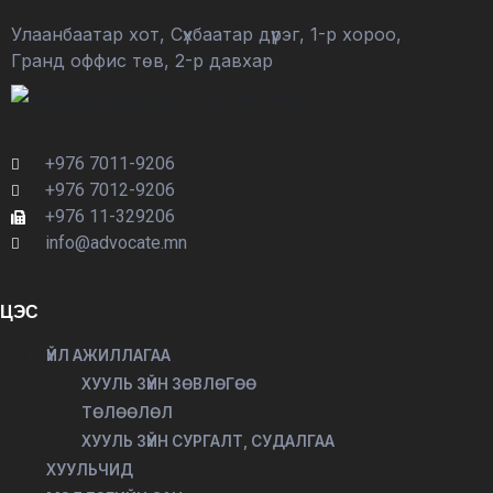
Улаанбаатар хот, Сүхбаатар дүүрэг, 1-р хороо,
Гранд оффис төв, 2-р давхар
+976 7011-9206
+976 7012-9206
+976 11-329206
info@advocate.mn
ЦЭС
ҮЙЛ АЖИЛЛАГАА
ХУУЛЬ ЗҮЙН ЗӨВЛӨГӨӨ
ТӨЛӨӨЛӨЛ
ХУУЛЬ ЗҮЙН СУРГАЛТ, СУДАЛГАА
ХУУЛЬЧИД