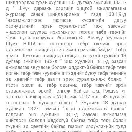
шийдвэрлэх тухай хуулийн 133 дугаар зүйлийн 133.1-
д “ Шүүх дараахь хэргийг онцгой ажиллагааны
журмаар хянан шийдвэрлэнэ ” гээд 133.1.9-д
“нэхэмжлэгчээс гаргасан хүсэлтийн дагуу
хариуцагчийг эрэн сурвалжлах” гэж заасныг
үндэслэн шүүхэд нэхэмжлэл гарган төлбөр төлөгчийг
эрэн сурвалжлуулах боломжтой. Энэхүү журмаар
Шүүх НШГА-ны хүсэлтээр төлбөр төлөгчийг эрэн
сурвалжлах шийдвэр гаргасан практик байдаг. Төлбөр
авагч ​ Шүүхийн шийдвэр гүйцэтгэх тухай хуулийн 18
дугаар зүйлийн 18.2-д “ Энэ хуулийн 18.1-д заасан
ажиллагаа явуулсан боловч олдохгүй байгаа төлбөр төлөгч
иргэн, төлбөр төлөгч хуулийн этгээдийг буюу төлбөр төлөгчийн
эд хөрөнгийг төлбөр авагч эрэн сурвалжилж болно ”
гэсэн заалт нь төлбөр авагчид төлбөр төлөгчийг эрэн
сурвалжилах эрхийг олгож байгаа юм. Гэхдээ уг
заалтыг тайлбарласан УДШ-ийн 2007 оны 43 дугаарт
тогтоолын 5 дугаарт хэсэгт “ Хуулийн 18 дугаар
зүйлийн 18.2-т заасан “эрэн сурвалжилж болно”
гэдгийг энэ зүйлийн 18.1-д заасан ажиллагаа
хийгдсэн боловч олдохгүй байгаа төлбөр төлөгч болон
түүний эд хөрөнгийн байгаа газрыг илрүүлэхийн тулд