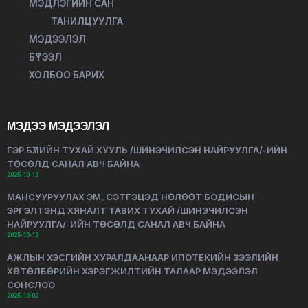
МЭДЛЭГИЙН САН
ТАНИЛЦУУЛГА
МЭДЭЭЛЭЛ
БҮТЭЭЛ
ХОЛБОО БАРИХ
МЭДЭЭ МЭДЭЭЛЭЛ
ГЭР БҮЛИЙН ТУХАЙ ХУУЛЬ /ШИНЭЧИЛСЭН НАЙРУУЛГА/-ИЙН
ТӨСӨЛД САНАЛ АВЧ БАЙНА
2025-10-13
МАНСУУРУУЛАХ ЭМ, СЭТГЭЦЭД НӨЛӨӨТ БОДИСЫН
ЭРГЭЛТЭНД ХЯНАЛТ ТАВИХ ТУХАЙ /ШИНЭЧИЛСЭН
НАЙРУУЛГА/-ИЙН ТӨСӨЛД САНАЛ АВЧ БАЙНА
2025-10-13
АЖЛЫН ХЭСГИЙН ХУРАЛДААНААР ИПОТЕКИЙН ЗЭЭЛИЙН
ХӨТӨЛБӨРИЙН ХЭРЭГЖИЛТИЙН ТАЛААР МЭДЭЭЛЭЛ
СОНСЛОО
2025-10-02