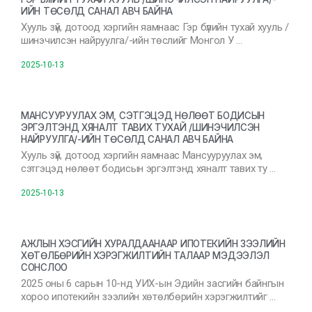
ИЙН ТӨСӨЛД САНАЛ АВЧ БАЙНА
Хууль зүй, дотоод хэргийн яамнаас Гэр бүлийн тухай хууль /
шинэчилсэн найруулга/-ийн төслийг Монгол У …
2025-10-13
МАНСУУРУУЛАХ ЭМ, СЭТГЭЦЭД НӨЛӨӨТ БОДИСЫН
ЭРГЭЛТЭНД ХЯНАЛТ ТАВИХ ТУХАЙ /ШИНЭЧИЛСЭН
НАЙРУУЛГА/-ИЙН ТӨСӨЛД САНАЛ АВЧ БАЙНА
Хууль зүй, дотоод хэргийн яамнаас Мансууруулах эм,
сэтгэцэд нөлөөт бодисын эргэлтэнд хяналт тавих ту …
2025-10-13
АЖЛЫН ХЭСГИЙН ХУРАЛДААНААР ИПОТЕКИЙН ЗЭЭЛИЙН
ХӨТӨЛБӨРИЙН ХЭРЭГЖИЛТИЙН ТАЛААР МЭДЭЭЛЭЛ
СОНСЛОО
2025 оны 6 сарын 10-нд УИХ-ын Эдийн засгийн байнгын
хороо ипотекийн зээлийн хөтөлбөрийн хэрэгжилтийг …