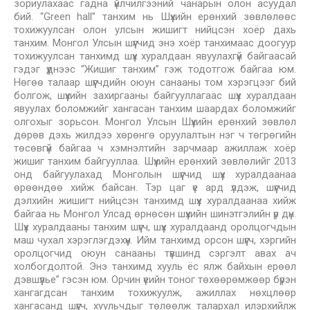
зориулахаас гадна үйлчилгээний чанарын олон асуудал
бий. “Green hall” танхим нь Шүүхийн ерөнхий зөвлөлөөс
тохижуулсан олон улсын жишигт нийцсэн хоёр дахь
танхим. Монгол Улсын шүүгчид энэ хоёр танхимаас доогуур
тохижуулсан танхимд шүүх хуралдаан явуулахгүй байгаасай
гэдэг үүднээс “Жишиг танхим” гэж тодотгож байгаа юм.
Нөгөө талаар шүүгчдийн оюун санааны том хэрэгцээг бий
болгож, шүүхийн захиргааны байгууллагаас шүүх хуралдаан
явуулах боломжийг хангасан танхим шаардах боломжийг
олгохыг зорьсон. Монгол Улсын Шүүхийн ерөнхий зөвлөл
дөрөв дэхь жилдээ хөрөнгө оруулалтын нэг ч төгрөгийн
төсөвгүй байгаа ч хэмнэлтийн зарчмаар ажиллаж хоёр
жишиг танхим байгууллаа. Шүүхийн ерөнхий зөвлөлийг 2013
онд байгуулахад Монголын шүүгчид шүүх хуралдаанаа
өрөөндөө хийж байсан. Тэр цаг үе ард үлдэж, шүүгчид
дэлхийн жишигт нийцсэн танхимд шүүх хуралдаанаа хийж
байгаа нь Монгол Улсад өрнөсөн шүүхийн шинэтгэлийн үр дүн.
Шүүх хуралдааны танхим шүүгч, шүүх хуралдаанд оролцогчдын
маш чухал хэрэглэгдэхүүн. Ийм танхимд орсон шүүгч, хэргийн
оролцогчид оюун санааны түвшинд сэргэлт авах ач
холбогдолтой. Энэ танхимд хууль ёс ялж байхын ерөөл
дэвшүүлье” гэсэн юм. Орчин үеийн тоног төхөөрөмжөөр бүрэн
хангагдсан танхим тохижуулж, ажиллах нөхцлөөр
хангасанд шүүгч, хуульчдыг төлөөлж талархал илэрхийлж