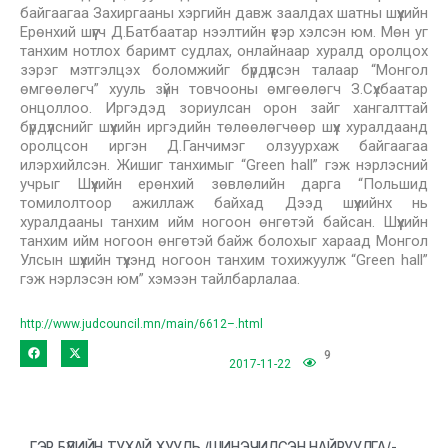
байгаагаа Захиргааны хэргийн давж заалдах шатны шүүхийн
Ерөнхий шүүгч Д.Батбаатар нээлтийн үеэр хэлсэн юм. Мөн уг
танхим нотлох баримт судлах, онлайнаар хуралд оролцох
зэрэг мэтгэлцэх боломжийг бүрдүүлсэн талаар “Монгол
өмгөөлөгч” хууль зүйн товчооны өмгөөлөгч З.Сүхбаатар
онцоллоо. Иргэдэд зориулсан орон зайг хангалттай
бүрдүүлснийг шүүхийн иргэдийн төлөөлөгчөөр шүүх хуралдаанд
оролцсон иргэн Д.Ганчимэг олзуурхаж байгаагаа
илэрхийлсэн. Жишиг танхимыг “Green hall” гэж нэрлэсний
учрыг Шүүхийн ерөнхий зөвлөлийн дарга “Польшид
томилолтоор ажиллаж байхад Дээд шүүхийнх нь
хуралдааны танхим ийм ногоон өнгөтэй байсан. Шүүхийн
танхим ийм ногоон өнгөтэй байж болохыг хараад Монгол
Улсын шүүхийн түүхэнд ногоон танхим тохижуулж “Green hall”
гэж нэрлэсэн юм” хэмээн тайлбарлалаа.
http://www.judcouncil.mn/main/6612–.html
9
2017-11-22
ГЭР БҮЛИЙН ТУХАЙ ХУУЛЬ /ШИНЭЧИЛСЭН НАЙРУУЛГА/-