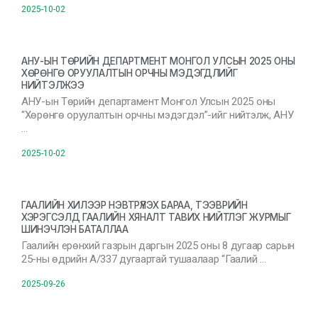
2025-10-02
АНУ-ЫН ТӨРИЙН ДЕПАРТМЕНТ МОНГОЛ УЛСЫН 2025 ОНЫ
ХӨРӨНГӨ ОРУУЛАЛТЫН ОРЧНЫ МЭДЭГДЛИЙГ
НИЙТЭЛЖЭЭ
АНУ-ын Төрийн департамент Монгол Улсын 2025 оны
“Хөрөнгө оруулалтын орчны мэдэгдэл”-ийг нийтэлж, АНУ
…
2025-10-02
ГААЛИЙН ХИЛЭЭР НЭВТРҮҮЛЭХ БАРАА, ТЭЭВРИЙН
ХЭРЭГСЭЛД ГААЛИЙН ХЯНАЛТ ТАВИХ НИЙТЛЭГ ЖУРМЫГ
ШИНЭЧЛЭН БАТАЛЛАА
Гаалийн ерөнхий газрын даргын 2025 оны 8 дугаар сарын
25-ны өдрийн А/337 дугаартай тушаалаар “Гаалий …
2025-09-26