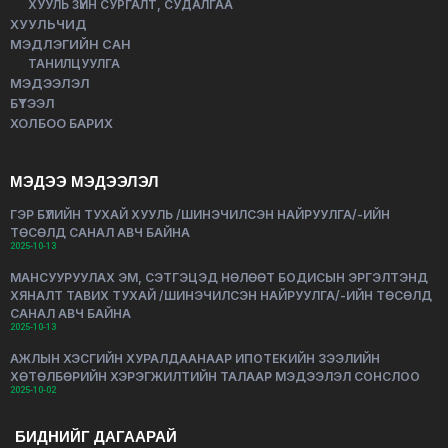
ХУУЛЬ ЗҮЙН СУРГАЛТ, СУДАЛГАА
ХУУЛЬЧИД
МЭДЛЭГИЙН САН
ТАНИЛЦУУЛГА
МЭДЭЭЛЭЛ
БҮТЭЭЛ
ХОЛБОО БАРИХ
МЭДЭЭ МЭДЭЭЛЭЛ
ГЭР БҮЛИЙН ТУХАЙ ХУУЛЬ /ШИНЭЧИЛСЭН НАЙРУУЛГА/-ИЙН
ТӨСӨЛД САНАЛ АВЧ БАЙНА
2025-10-13
МАНСУУРУУЛАХ ЭМ, СЭТГЭЦЭД НӨЛӨӨТ БОДИСЫН ЭРГЭЛТЭНД
ХЯНАЛТ ТАВИХ ТУХАЙ /ШИНЭЧИЛСЭН НАЙРУУЛГА/-ИЙН ТӨСӨЛД
САНАЛ АВЧ БАЙНА
2025-10-13
АЖЛЫН ХЭСГИЙН ХУРАЛДААНААР ИПОТЕКИЙН ЗЭЭЛИЙН
ХӨТӨЛБӨРИЙН ХЭРЭГЖИЛТИЙН ТАЛААР МЭДЭЭЛЭЛ СОНСЛОО
2025-10-02
БИДНИЙГ ДАГААРАЙ