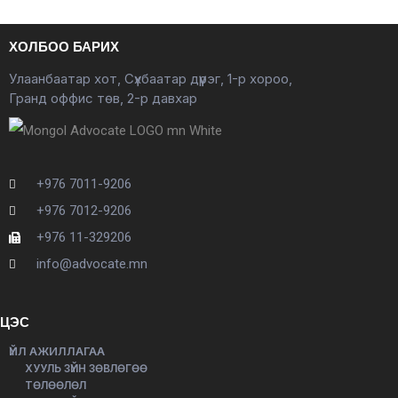
ХОЛБОО БАРИХ
Улаанбаатар хот, Сүхбаатар дүүрэг, 1-р хороо,
Гранд оффис төв, 2-р давхар
+976 7011-9206
+976 7012-9206
+976 11-329206
info@advocate.mn
ЦЭС
ҮЙЛ АЖИЛЛАГАА
ХУУЛЬ ЗҮЙН ЗӨВЛӨГӨӨ
ТӨЛӨӨЛӨЛ