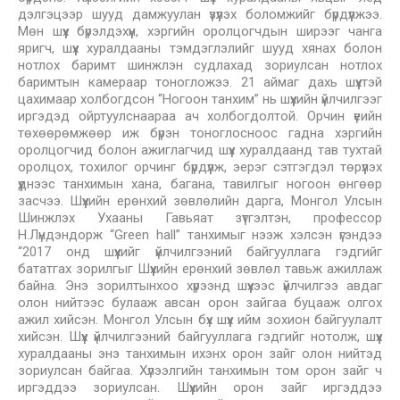
дэлгэцээр шууд дамжуулан үзүүлэх боломжийг бүрдүүлжээ.
Мөн шүүх бүрэлдэхүүн, хэргийн оролцогчдын ширээг чанга
яригч, шүүх хуралдааны тэмдэглэлийг шууд хянах болон
нотлох баримт шинжлэн судлахад зориулсан нотлох
баримтын камераар тоногложээ. 21 аймаг дахь шүүхтэй
цахимаар холбогдсон “Ногоон танхим” нь шүүхийн үйлчилгээг
иргэдэд ойртуулснаараа ач холбогдолтой. Орчин үеийн
төхөөрөмжөөр иж бүрэн тоноглосноос гадна хэргийн
оролцогчид болон ажиглагчид шүүх хуралдаанд тав тухтай
оролцох, тохилог орчинг бүрдүүлж, эерэг сэтгэгдэл төрүүлэх
үүднээс танхимын хана, багана, тавилгыг ногоон өнгөөр
засчээ. Шүүхийн ерөнхий зөвлөлийн дарга, Монгол Улсын
Шинжлэх Ухааны Гавьяат зүтгэлтэн, профессор
Н.Лүндэндорж “Green hall” танхимыг нээж хэлсэн үгэндээ
“2017 онд шүүхийг үйлчилгээний байгууллага гэдгийг
бататгах зорилгыг Шүүхийн ерөнхий зөвлөл тавьж ажиллаж
байна. Энэ зорилтынхоо хүрээнд шүүхээс үйлчилгээ авдаг
олон нийтээс булааж авсан орон зайгаа буцааж олгох
ажил хийсэн. Монгол Улсын бүх шүүх ийм зохион байгуулалт
хийсэн. Шүүх үйлчилгээний байгууллага гэдгийг нотолж, шүүх
хуралдааны энэ танхимын ихэнх орон зайг олон нийтэд
зориулсан байгаа. Хүлээлгийн танхимын том орон зайг ч
иргэддээ зориулсан. Шүүхийн орон зайг иргэддээ