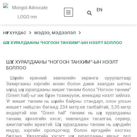
EN
НҮҮР ХУУДАС
МЭДЭЭ, МЭДЭЭЛЭЛ
ШҮҮХ ХУРАЛДААНЫ “НОГООН ТАНХИМ”-ЫН НЭЭЛТ БОЛЛОО
ШҮҮХ ХУРАЛДААНЫ “НОГООН ТАНХИМ”-ЫН НЭЭЛТ
БОЛЛОО
Шүүхийн ерөнхий зөвлөлийн хөрөнгө оруулалтаар
Захиргааны хэргийн анхан болон давж заалдах шатны
шүүхэд шүүх хуралдааны жишиг танхим болох “Ногоон танхим”
(Green hall)-ыг иж бүрэн тохижуулж, өнөөдөр нээлт хийлээ.
Уг жишиг танхим нь шүүхийн байрны стандарт, олон улсын
жишигт нийцсэн бөгөөд 234 метр.кв талбайтай, 5.35 метр
өндөртэй юм. “Green hall” танхим нь шүүх хуралдааны
танхим, хүлээлгийн хэсэг, зөвлөлдөх тасалгаа, сервер,
ажиглагчийн өрөөтэй. Шүүх хуралдааны танхим нь шүүгчдийн
индэр, хэргийн оролцогчид болон иргэдийн хэсгээс
бүрдэнэ. Хүлээлгийн хэсэгт шүүх хуралдааны явцыг лед