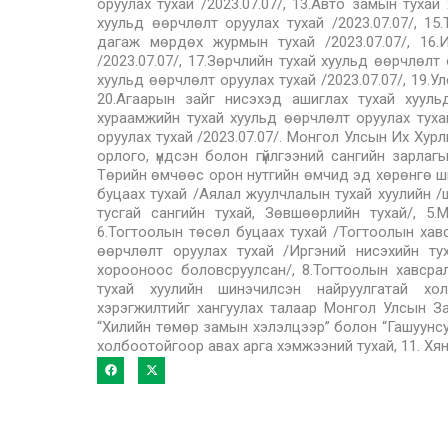
оруулах тухай /2023.07.07/, 13.Авто замын тухай
хуульд өөрчлөлт оруулах тухай /2023.07.07/, 1
дагаж мөрдөх журмын тухай /2023.07.07/, 16.И
/2023.07.07/, 17.Зөрчлийн тухай хуульд өөрчлөлт
хуульд өөрчлөлт оруулах тухай /2023.07.07/, 19.У
20.Агаарын зайг нисэхэд ашиглах тухай хуульд
хураамжийн тухай хуульд өөрчлөлт оруулах тухай
оруулах тухай /2023.07.07/. Монгол Улсын Их Хур
орлого, үндсэн болон гүйлгээний сангийн зарлаг
Төрийн өмчөөс орон нутгийн өмчид эд хөрөнгө шилж
буцаах тухай /Аялал жуулчлалын тухай хуулийн /ш
тусгай сангийн тухай, Зөвшөөрлийн тухай/, 5
6.Тогтоолын төсөл буцаах тухай /Тогтоолын хавс
өөрчлөлт оруулах тухай /Иргэний нисэхийн ту
хорооноос боловсруулсан/, 8.Тогтоолын хавсра
тухай хуулийн шинэчилсэн найруулгатай хол
хэрэгжилтийг хангуулах талаар Монгол Улсын За
“Хилийн төмөр замын хэлэлцээр” болон “Гашуунсу
холбоотойгоор авах арга хэмжээний тухай, 11. Хяна