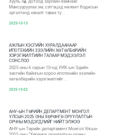
Хууль зүй, дотоод хэргийн яамнаас
Мансууруулах эм, сэтгэцэд нөлөөт бодисын
эргэлтэнд хяналт тавих ту …
2025-10-13
АЖЛЫН ХЭСГИЙН ХУРАЛДААНААР
ИПОТЕКИЙН ЗЭЭЛИЙН ХӨТӨЛБӨРИЙН
ХЭРЭГЖИЛТИЙН ТАЛААР МЭДЭЭЛЭЛ
СОНСЛОО
2025 оны 6 сарын 10-нд УИХ-ын Эдийн
засгийн байнгын хороо ипотекийн зээлийн
хөтөлбөрийн хэрэгжилтийг …
2025-10-02
АНУ-ЫН ТӨРИЙН ДЕПАРТМЕНТ МОНГОЛ
УЛСЫН 2025 ОНЫ ХӨРӨНГӨ ОРУУЛАЛТЫН
ОРЧНЫ МЭДЭГДЛИЙГ НИЙТЭЛЖЭЭ
АНУ-ын Төрийн департамент Монгол Улсын
2025 оны “Хөрөнгө оруулалтын орчны