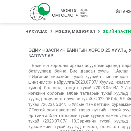
ҮЙЛ АЖ
НҮҮР ХУУДАС
МЭДЭЭ, МЭДЭЭЛЭЛ
ЭДИЙН ЗАСГИ
ЭДИЙН ЗАСГИЙН БАЙНГЫН ХОРОО 25 ХУУЛЬ,
БАТЛУУЛАВ
Байнгын хорооны эрхлэх асуудлын хүрээнд дар
батлуулаад байна. Бие даасан хууль: 1.Аялал 
2.Иргэний нисэхийн тухай хуулийн шинэчилсэн 
шинэчилсэн найруулга/2023.07.07/ Хуульд нэмэлт,
хүчингүй болсонд тооцох тухай /2023.05.04/, 2.И
нэгжийн орлогын албан татварын тухай хуульд нэ
хуульд өөрчлөлт оруулах тухай /2023.05.04/, 5.Б
тухай /2023.05.04/, 6.Улсын тэмдэгтийн хураамжи
7.Тусгай хамгаалалттай газар нутгийн тухай хуу
өртгийн албан татварын тухай хуульд нэмэлт, өөрчл
тухай /2023.07.07/, 10.Зөрчлийн тухай хуульд
хураамжийн тухай хуульд нэмэлт, өөрчлөлт оруул