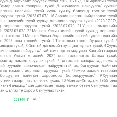
 хуульд өөрчлөлт оруулах тухай /2023.07.07/, 14.Барилгын тухай
5.Төмөр замын тээврийн тухай /Шинэчилсэн найруулга/ хуулийг
ргэний нисэхийн тухай хууль хүчингүй болсонд тооцох тухай
 оруулах тухай /2023.07.07/, 18.Зөрчил шалган шийдвэрлэх тухай
лсын нисэхийн тухай хуульд өөрчлөлт оруулах тухай /2023.07.07/,
 өөрчлөлт оруулах тухай /2023.07.07/, 21.Улсын тэмдэгтийн
 /2023.07.07/, 22.Монгол Улсын хилийн тухай хуульд өөрчлөлт
лын тогтоол: 1.Монгол Улсын Эрдэнэсийн сангийн үндсэн сангийн
ын 2023 оны төсвийн тухай, 2.Тогтоолын төсөл буцаах тухай /
үүлэх тухай, 3.Онцгой дэглэмийн хугацааг сунгах тухай, 4.Хууль
инэчилсэн найруулга/-тай хамт өргөн мэдүүлсэн Засгийн газрын
.Монгол Улсын хөгжлийн 2024 оны төлөвлөгөө батлах тухай,
ралтад нэмэлт оруулах тухай, 7.Тогтоолын хавсралтад нэмэлт,
хай хуулийн шинэчилсэн найруулгатай холбогдуулан Байнгын
лтад нэмэлт, өөрчлөлт оруулах тухай /Төмөр замын тээврийн
богдуулан Байнгын хорооноос боловсруулсан/, 9.Хуулийн
сгийн газарт чиглэл өгөх тухай, 10.Монгол-Хятадын 1955 оны
хайт-Ганцмод” хил дамнасан төмөр замын бүтээн байгуулалттай
н шалгах түр хороо байгуулах тухай.
9
2023-07-21