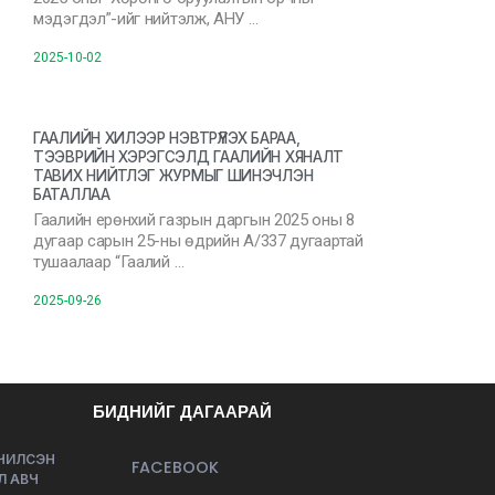
мэдэгдэл”-ийг нийтэлж, АНУ …
2025-10-02
ГААЛИЙН ХИЛЭЭР НЭВТРҮҮЛЭХ БАРАА,
ТЭЭВРИЙН ХЭРЭГСЭЛД ГААЛИЙН ХЯНАЛТ
ТАВИХ НИЙТЛЭГ ЖУРМЫГ ШИНЭЧЛЭН
БАТАЛЛАА
Гаалийн ерөнхий газрын даргын 2025 оны 8
дугаар сарын 25-ны өдрийн А/337 дугаартай
тушаалаар “Гаалий …
2025-09-26
БИДНИЙГ ДАГААРАЙ
ЭЧИЛСЭН
FACEBOOK
Л АВЧ