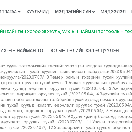
ИЛЛАГАА
ХУУЛЬЧИД
МЭДЛЭГИЙН САН
МЭДЭЭЛЭЛ
ЙН БАЙНГЫН ХОРОО 25 ХУУЛЬ, УИХ-ЫН НАЙМАН ТОГТООЛЫН ТӨС
 УИХ-ЫН НАЙМАН ТОГТООЛЫН ТӨСЛИЙГ ХЭЛЭЛЦҮҮЛЭН
аах хууль тогтоомжийн төслийг хэлэлцэн нэгдсэн хуралдаанаар
жуулчлалын тухай хуулийн шинэчилсэн найруулга/2023.05.04/
найруулга/2023.07.07/ 3.Төмөр замын тээврийн тухай хуулийн
 өөрчлөлт оруулах тухай хууль: 1.Аялал жуулчлалын тухай хууль
ргэний хуульд өөрчлөлт оруулах тухай /2023.05.04/, 3.Аж ахуйн
мэлт, өөрчлөлт оруулах тухай /2023.05.04/, 4.Зөрчлийн тухай
айгалийн нөөц ашигласны төлбөрийн тухай хуульд нэмэлт оруулах
йн тухай хуульд нэмэлт, өөрчлөлт оруулах тухай /2023.05.04/,
льд нэмэлт, өөрчлөлт оруулах тухай /2023.05.04/, 8.Нэмэгдсэн
өлт оруулах тухай /2023.05.04/, 9.Хууль хүчингүй болсонд тооцох
 өөрчлөлт оруулах тухай /2023.07.07/, 11.Улсын тэмдэгтийн
ах тухай /2023.07.07/, 12.Зөвшөөрлийн тухай хуульд өөрчлөлт