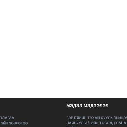
МЭДЭЭ МЭДЭЭЛЭЛ
ЛЛАГАА
ГЭР БҮЛИЙН ТУХАЙ ХУУЛЬ /ШИН
НАЙРУУЛГА/-ИЙН ТӨСӨЛД САНА
 ЗҮЙН ЗӨВЛӨГӨӨ