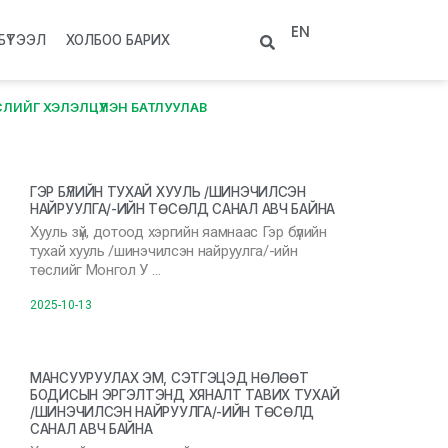
EN
БҮТЭЭЛ
ХОЛБОО БАРИХ
ЛИЙГ ХЭЛЭЛЦҮҮЛЭН БАТЛУУЛАВ
ГЭР БҮЛИЙН ТУХАЙ ХУУЛЬ /ШИНЭЧИЛСЭН
НАЙРУУЛГА/-ИЙН ТӨСӨЛД САНАЛ АВЧ БАЙНА
Хууль зүй, дотоод хэргийн яамнаас Гэр бүлийн
тухай хууль /шинэчилсэн найруулга/-ийн
төслийг Монгол У …
2025-10-13
МАНСУУРУУЛАХ ЭМ, СЭТГЭЦЭД НӨЛӨӨТ
БОДИСЫН ЭРГЭЛТЭНД ХЯНАЛТ ТАВИХ ТУХАЙ
/ШИНЭЧИЛСЭН НАЙРУУЛГА/-ИЙН ТӨСӨЛД
САНАЛ АВЧ БАЙНА