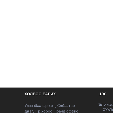
ХОЛБОО БАРИХ
ЦЭС
ҮЙЛ АЖИ
Улаанбаатар хот, Сүхбаатар
ХУУЛЬ
дүүрэг, 1-р хороо, Гранд оффис