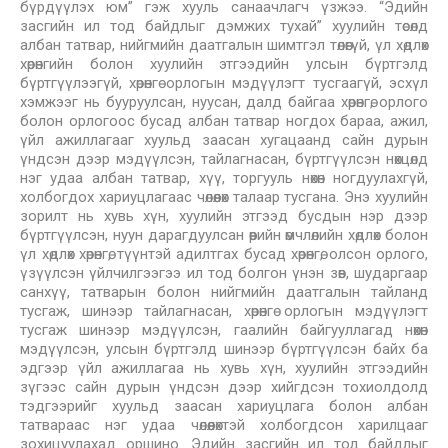
бүрдүүлэх юм” гэж хууль санаачлагч үзжээ. “Эдийн
засгийн ил тод байдлыг дэмжих тухай” хуулийн төсөлд
албан татвар, нийгмийн даатгалын шимтгэл төлөөгүй, үл хөдлөх
хөрөнгийн болон хуулийн этгээдийн улсын бүртгэлд
бүртгүүлээгүй, хөрөнгө орлогын мэдүүлэгт тусгаагүй, эсхүл
хэмжээг нь бууруулсан, нуусан, далд байгаа хөрөнгө, орлого
болон орлогоос бусад албан татвар ногдох бараа, ажил,
үйл ажиллагааг хуульд заасан хугацаанд сайн дурын
үндсэн дээр мэдүүлсэн, тайлагнасан, бүртгүүлсэн нөхцөлд
нэг удаа албан татвар, хүү, торгууль нөхөн ногдуулахгүй,
холбогдох хариуцлагаас чөлөөлөх талаар тусгана. Энэ хуулийн
зорилт нь хувь хүн, хуулийн этгээд бусдын нэр дээр
бүртгүүлсэн, нуун дарагдуулсан өөрийн өмчлөлийн хөдлөх болон
үл хөдлөх хөрөнгө, түүнтэй адилтгах бусад хөрөнгө, олсон орлого,
үзүүлсэн үйлчилгээгээ ил тод болгон үнэн зөв, шударгаар
санхүү, татварын болон нийгмийн даатгалын тайланд
тусгаж, шинээр тайлагнасан, хөрөнгө орлогын мэдүүлэгт
тусгаж шинээр мэдүүлсэн, гаалийн байгууллагад нөхөн
мэдүүлсэн, улсын бүртгэлд шинээр бүртгүүлсэн байх ба
эдгээр үйл ажиллагаа нь хувь хүн, хуулийн этгээдийн
зүгээс сайн дурын үндсэн дээр хийгдсэн тохиолдолд
тэдгээрийг хуульд заасан хариуцлага болон албан
татвараас нэг удаа чөлөөлөхтэй холбогдсон харилцааг
зохицуулахад оршино. Эдийн засгийн ил тод байдлыг