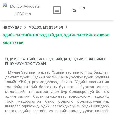
EN
НҮҮР ХУУДАС
МЭДЭЭ, МЭДЭЭЛЭЛ
ЭДИЙН ЗАСГИЙН ИЛ ТОД БАЙДАЛ, ЭДИЙН ЗАСГИЙН ӨРШӨӨЛ
ҮЗҮҮЛЭХ ТУХАЙ
ЭДИЙН ЗАСГИЙН ИЛ ТОД БАЙДАЛ, ЭДИЙН ЗАСГИЙН
ӨРШӨӨЛ ҮЗҮҮЛЭХ ТУХАЙ
МУ-ын Засгийн газраас “Эдийн засгийн ил тод байдлыг
дэмжих тухай”, “Эдийн засгийн өршөөл үзүүлэх тухай” хуулийн
төслийг УИХ-д өргөн мэдүүлээд байна. “Эдийн засгийн ил
тод байдлыг бий болгох нь бүх шатны бүртгэл, хяналт,
мэдээллийн тогтолцоог улам бүр боловсронгуй болгох,
эдийн засгийг бүрэн хэмжээгээр тодорхойлж чадахуйц
тоон мэдээлэлтэй байх, бодлого боловсруулагчид,
шийдвэр гаргагчид, эдийн засагчдыг үнэн бодит шийдвэр
гаргах, эдийн засгийн үр ашгийг нэмэгдүүлэх нөхцөлийг