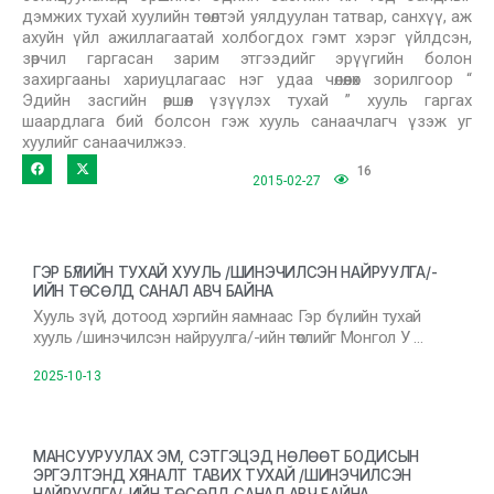
дэмжих тухай хуулийн төсөлтэй уялдуулан татвар, санхүү, аж
ахуйн үйл ажиллагаатай холбогдох гэмт хэрэг үйлдсэн,
зөрчил гаргасан зарим этгээдийг эрүүгийн болон
захиргааны хариуцлагаас нэг удаа чөлөөлөх зорилгоор “
Эдийн засгийн өршөөл үзүүлэх тухай ” хууль гаргах
шаардлага бий болсон гэж хууль санаачлагч үзэж уг
хуулийг санаачилжээ.
16
2015-02-27
ГЭР БҮЛИЙН ТУХАЙ ХУУЛЬ /ШИНЭЧИЛСЭН НАЙРУУЛГА/-
ИЙН ТӨСӨЛД САНАЛ АВЧ БАЙНА
Хууль зүй, дотоод хэргийн яамнаас Гэр бүлийн тухай
хууль /шинэчилсэн найруулга/-ийн төслийг Монгол У …
2025-10-13
МАНСУУРУУЛАХ ЭМ, СЭТГЭЦЭД НӨЛӨӨТ БОДИСЫН
ЭРГЭЛТЭНД ХЯНАЛТ ТАВИХ ТУХАЙ /ШИНЭЧИЛСЭН