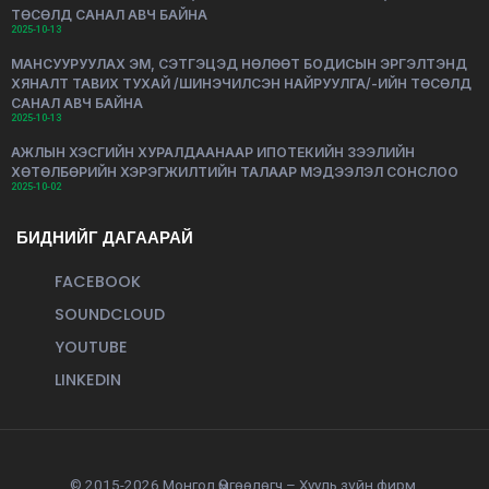
ТӨСӨЛД САНАЛ АВЧ БАЙНА
2025-10-13
МАНСУУРУУЛАХ ЭМ, СЭТГЭЦЭД НӨЛӨӨТ БОДИСЫН ЭРГЭЛТЭНД
ХЯНАЛТ ТАВИХ ТУХАЙ /ШИНЭЧИЛСЭН НАЙРУУЛГА/-ИЙН ТӨСӨЛД
САНАЛ АВЧ БАЙНА
2025-10-13
АЖЛЫН ХЭСГИЙН ХУРАЛДААНААР ИПОТЕКИЙН ЗЭЭЛИЙН
ХӨТӨЛБӨРИЙН ХЭРЭГЖИЛТИЙН ТАЛААР МЭДЭЭЛЭЛ СОНСЛОО
2025-10-02
БИДНИЙГ ДАГААРАЙ
FACEBOOK
SOUNDCLOUD
YOUTUBE
LINKEDIN
© 2015-2026 Монгол Өмгөөлөгч – Хууль зүйн фирм.