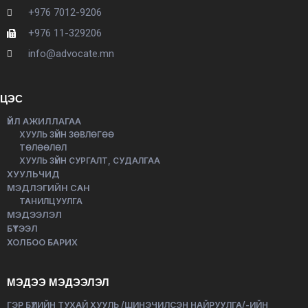
+976 7012-9206
+976 11-329206
info@advocate.mn
ЦЭС
ҮЙЛ АЖИЛЛАГАА
ХУУЛЬ ЗҮЙН ЗӨВЛӨГӨӨ
ТӨЛӨӨЛӨЛ
ХУУЛЬ ЗҮЙН СУРГАЛТ, СУДАЛГАА
ХУУЛЬЧИД
МЭДЛЭГИЙН САН
ТАНИЛЦУУЛГА
МЭДЭЭЛЭЛ
БҮТЭЭЛ
ХОЛБОО БАРИХ
МЭДЭЭ МЭДЭЭЛЭЛ
ГЭР БҮЛИЙН ТУХАЙ ХУУЛЬ /ШИНЭЧИЛСЭН НАЙРУУЛГА/-ИЙН