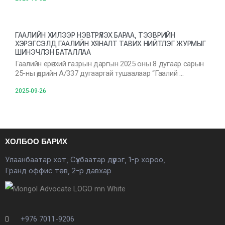
ГААЛИЙН ХИЛЭЭР НЭВТРҮҮЛЭХ БАРАА, ТЭЭВРИЙН
ХЭРЭГСЭЛД ГААЛИЙН ХЯНАЛТ ТАВИХ НИЙТЛЭГ ЖУРМЫГ
ШИНЭЧЛЭН БАТАЛЛАА
Гаалийн ерөнхий газрын даргын 2025 оны 8 дугаар сарын
25-ны өдрийн А/337 дугаартай тушаалаар “Гаалий …
2025-09-26
ХОЛБОО БАРИХ
Улаанбаатар хот, Сүхбаатар дүүрэг, 1-р хороо,
Гранд оффис төв, 2-р давхар
+976 7011-9206