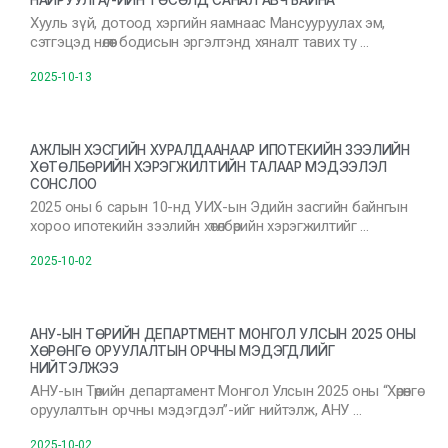
НАЙРУУЛГА/-ИЙН ТӨСӨЛД САНАЛ АВЧ БАЙНА
Хууль зүй, дотоод хэргийн яамнаас Мансууруулах эм,
сэтгэцэд нөлөөт бодисын эргэлтэнд хяналт тавих ту …
2025-10-13
АЖЛЫН ХЭСГИЙН ХУРАЛДААНААР ИПОТЕКИЙН ЗЭЭЛИЙН
ХӨТӨЛБӨРИЙН ХЭРЭГЖИЛТИЙН ТАЛААР МЭДЭЭЛЭЛ
СОНСЛОО
2025 оны 6 сарын 10-нд УИХ-ын Эдийн засгийн байнгын
хороо ипотекийн зээлийн хөтөлбөрийн хэрэгжилтийг …
2025-10-02
АНУ-ЫН ТӨРИЙН ДЕПАРТМЕНТ МОНГОЛ УЛСЫН 2025 ОНЫ
ХӨРӨНГӨ ОРУУЛАЛТЫН ОРЧНЫ МЭДЭГДЛИЙГ
НИЙТЭЛЖЭЭ
АНУ-ын Төрийн департамент Монгол Улсын 2025 оны “Хөрөнгө
оруулалтын орчны мэдэгдэл”-ийг нийтэлж, АНУ …
2025-10-02