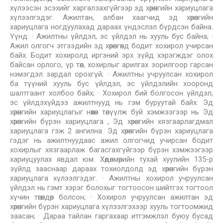
хүлээсэн эсэхийг харгалзахгүйгээр эд хөрөнгийн хариуцлага
хүлээлгэдэг. Ажилтан, албан хаагчид эд хөрөнгийн
хариуцлага ногдуулахад дараах үндэслэл бүрдсэн байна.
Үүнд: · Ажилтны үйлдэл, эс үйлдэл нь хууль бус байна; ·
Ажил олгогч этгээдийн эд хөрөнгөнд бодит хохирол учирсан
байх. Бодит хохиролд иргэний эрх зүйд хэрэгждэг олох
байсан орлого, үр төл, хохирлыг арилгах зорилгоор гарсан
нэмэгдэл зардал орохгүй; · Ажилтны учруулсан хохирол
ба түүний хууль бус үйлдэл, эс үйлдэлийн хооронд
шалтгаант холбоо байх; · Хохирол бий болгосон үйлдэл,
эс үйлдэхүйдээ ажилтнууд нь гэм буруутай байх. Эд
хөрөнгийн хариуцлагыг нөхөн төлүүлж буй хэмжээгээр нь Эд
хөрөнгийн бүрэн хариуцлага , Эд хөрөнгийн хязгаарлагдмал
хариуцлага гэж 2 ангилна. Эд хөрөнгийн бүрэн хариуцлага
гэдэг нь ажилтнуудаас ажил олгогчид учирсан бодит
хохирлыг хязгаарлаж багасгахгүйгээр бүрэн хэмжээгээр
хариуцуулах явдал юм. Хөдөлмөрийн тухай хуулийн 135-р
зүйлд зааснаар дараах тохиолдолд эд хөрөнгийн бүрэн
хариуцлага хүлээлгэдэг. · Ажилтны хохирол учруулсан
үйлдэл нь гэмт хэрэг болохыг тогтоосон шийтгэх тогтоол
хүчин төгөлдөр болсон; · Хохирол учруулсан ажилтан эд
хөрөнгийн бүрэн хариуцлага хүлээлгэхээр хууль тогтоомжид
заасан; · Дараа тайлан гаргахаар итгэмжлэл буюу бусад