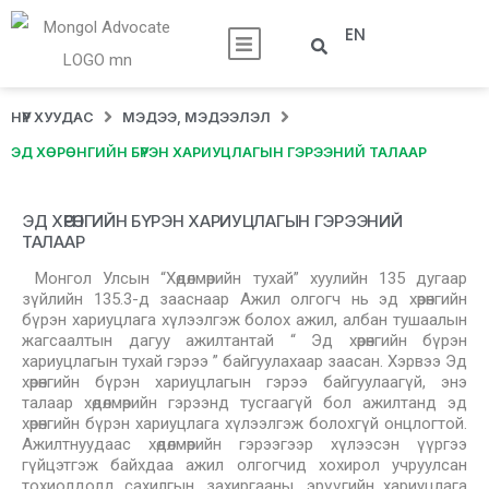
EN
НҮҮР ХУУДАС
МЭДЭЭ, МЭДЭЭЛЭЛ
ЭД ХӨРӨНГИЙН БҮРЭН ХАРИУЦЛАГЫН ГЭРЭЭНИЙ ТАЛААР
ЭД ХӨРӨНГИЙН БҮРЭН ХАРИУЦЛАГЫН ГЭРЭЭНИЙ
ТАЛААР
Монгол Улсын “Хөдөлмөрийн тухай” хуулийн 135 дугаар
зүйлийн 135.3-д зааснаар Ажил олгогч нь эд хөрөнгийн
бүрэн хариуцлага хүлээлгэж болох ажил, албан тушаалын
жагсаалтын дагуу ажилтантай “ Эд хөрөнгийн бүрэн
хариуцлагын тухай гэрээ ” байгуулахаар заасан. Хэрвээ Эд
хөрөнгийн бүрэн хариуцлагын гэрээ байгуулаагүй, энэ
талаар хөдөлмөрийн гэрээнд тусгаагүй бол ажилтанд эд
хөрөнгийн бүрэн хариуцлага хүлээлгэж болохгүй онцлогтой.
Ажилтнуудаас хөдөлмөрийн гэрээгээр хүлээсэн үүргээ
гүйцэтгэж байхдаа ажил олгогчид хохирол учруулсан
тохиолдолд сахилгын, захиргааны, эрүүгийн хариуцлага