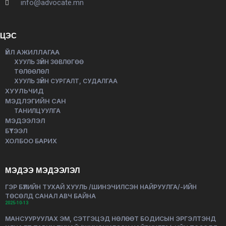
info@advocate.mn
ЦЭС
ҮЙЛ АЖИЛЛАГАА
ХУУЛЬ ЗҮЙН ЗӨВЛӨГӨӨ
ТӨЛӨӨЛӨЛ
ХУУЛЬ ЗҮЙН СУРГАЛТ, СУДАЛГАА
ХУУЛЬЧИД
МЭДЛЭГИЙН САН
ТАНИЛЦУУЛГА
МЭДЭЭЛЭЛ
БҮТЭЭЛ
ХОЛБОО БАРИХ
МЭДЭЭ МЭДЭЭЛЭЛ
ГЭР БҮЛИЙН ТУХАЙ ХУУЛЬ /ШИНЭЧИЛСЭН НАЙРУУЛГА/-ИЙН
ТӨСӨЛД САНАЛ АВЧ БАЙНА
2025-10-13
МАНСУУРУУЛАХ ЭМ, СЭТГЭЦЭД НӨЛӨӨТ БОДИСЫН ЭРГЭЛТЭНД