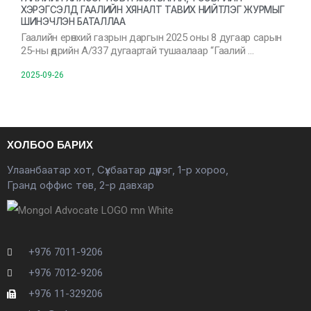
ХЭРЭГСЭЛД ГААЛИЙН ХЯНАЛТ ТАВИХ НИЙТЛЭГ ЖУРМЫГ
ШИНЭЧЛЭН БАТАЛЛАА
Гаалийн ерөнхий газрын даргын 2025 оны 8 дугаар сарын
25-ны өдрийн А/337 дугаартай тушаалаар “Гаалий …
2025-09-26
ХОЛБОО БАРИХ
Улаанбаатар хот, Сүхбаатар дүүрэг, 1-р хороо,
Гранд оффис төв, 2-р давхар
+976 7011-9206
+976 7012-9206
+976 11-329206