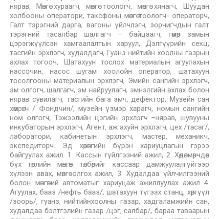
нярав, Мөнгө хураагч, мөнгө тоологч, мөнгө хянагч, Шуудан
холбооны оператори, таксфоны мөнгө тоологч- операторч,
Галт тэрэгний дарга, вагоны үйлчлэгч, зорчигчдын галт
тэрэгний тасалбар шалгагч – байцаагч, төмөр замын
цэрэгжүүлсэн хамгаалалтын харуул, Дэлгүүрийн секц,
тасгийн эрхлэгч, худалдагч, Гуанз нийтийн хоолны газрын
ахлах тогооч, Шатахуун тослох материалын агуулахын
нассочин, насос шугам хоолойн оператор, шатахуун
тосолгооны материалын эрхлэгч, Эмийн сангийн эрхлэгч,
эм олгогч, шалгагч, эм найруулагч, эмнэлгийн ахлах болон
нярав сувилагч, тасгийн бага эмч, дефектор, Музейн сан
хөмрөгч / Фондчин/, музейн үзмэр харагч, номын сангийн
ном олгогч, Тэжээлийн цэгийн эрхлэгч –нярав, шувууны
инкубаторын эрхлэгч, Агент, аж ахуйн эрхлэгч, цех /тасаг/,
лаборатори, кабинетын эрхлэгч, мастер, механикч,
экспедиторч. Эд хөрөнгийн бүрэн хариуцлагын гэрээ
байгуулах ажил. 1. Кассын гүйлгээний ажил, 2. Хөдөлмөрчдөөс
бүх төрлийн мөнгөн төлбөрийг кассаар дамжуулалгүйгээр
хүлээн авах, мөнгө олгох ажил, 3. Худалдаа үйлчилгээний
болон мөнгөний автоматыг хариуцаж ажиллуулах ажил 4.
Агуулах, бааз /нефть бааз/, шатахуун түгээх станц, хөргүүл
/зоорь/, гуанз, нийтийнхоолны газар, хадгаламжийн сан,
худалдаа бэлтгэлийн газар /цэг, салбар/, бараа таваарын