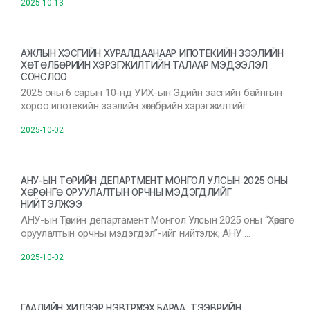
2025-10-13
АЖЛЫН ХЭСГИЙН ХУРАЛДААНААР ИПОТЕКИЙН ЗЭЭЛИЙН
ХӨТӨЛБӨРИЙН ХЭРЭГЖИЛТИЙН ТАЛААР МЭДЭЭЛЭЛ
СОНСЛОО
2025 оны 6 сарын 10-нд УИХ-ын Эдийн засгийн байнгын
хороо ипотекийн зээлийн хөтөлбөрийн хэрэгжилтийг …
2025-10-02
АНУ-ЫН ТӨРИЙН ДЕПАРТМЕНТ МОНГОЛ УЛСЫН 2025 ОНЫ
ХӨРӨНГӨ ОРУУЛАЛТЫН ОРЧНЫ МЭДЭГДЛИЙГ
НИЙТЭЛЖЭЭ
АНУ-ын Төрийн департамент Монгол Улсын 2025 оны “Хөрөнгө
оруулалтын орчны мэдэгдэл”-ийг нийтэлж, АНУ …
2025-10-02
ГААЛИЙН ХИЛЭЭР НЭВТРҮҮЛЭХ БАРАА, ТЭЭВРИЙН