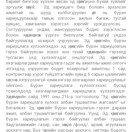
баримт бичгээр хүлээн авсан эд хөрөнгө, үнэ бүхий зүйлийг
эргүүлж өгөөгүй; · Эд хариуцагч биш боловч эрхэлсэн
ажилтай нь шууд холбогдуулан өөрт нь бүрэн
хариуцуулахаар тавьж олгосон ажлын багаж, тусгай
хувцас, хамгаалах хэрэгсэл зэргийг үрэгдүүлсэн; ·
Согтууруулах ундаа, мансууруулах бодис хэрэглэсэн
болон хөдөлмөрлөх үүргээ биелүүлж байгаагүй үедээ
байгууллагад хохирол учруулсан. Эд хөрөнгийн бүрэн
хариуцлага хүлээлгэхдээ эд хөрөнгийн бүрэн хариуцлагын
гэрээ байгуулсан эсвэл энэ тухай хөдөлмөрийн гэрээнд
тусгасан үед хүлээлгэдэг онцлогтой. Эд хөрөнгийн
хязгаарлагдмал хариуцлага гэдэг нь ажилтны ажил олгогч
этгээдэд учруулсан бодит хохиролыг ажилтны 1 сар,
контрактаар үүрэг гүйцэтгэгчийн хувьд 6 сарын цалингийн
хөлснөөс хэтрүүлэхгүй хэмжээгээр хязгаарлан хариуцуулахыг
ойлгоно. Бүрэн хариуцлага хүлээлгэхээс бусад
тохиолдолд хязгаарлагдмал хариуцлага хүлээлгэдэг.
Хөдөлмөрийн сайд 1991 оны 216-р тогтоолоор “Эд хөрөнгийн
бүрэн хариуцлага хүлээх албан тушаалтны жагсаалт”-ыг
баталжээ. Эд хөрөнгийн бүрэн хариуцлагын гэрээг дараах
ажил, албан тушаалтантай байгуулна. Үүнд: Эд хөрөнгийн
бүрэн хариуцлагын гэрээ байгуулах албан тушаал.
Хадгаламжийн газар, сан хөмрөг /фонд/, архив, агуулахын
эрхлэгч нар, Бүх төрлийн кассын эрхлэгч, нягтлан бодогч,