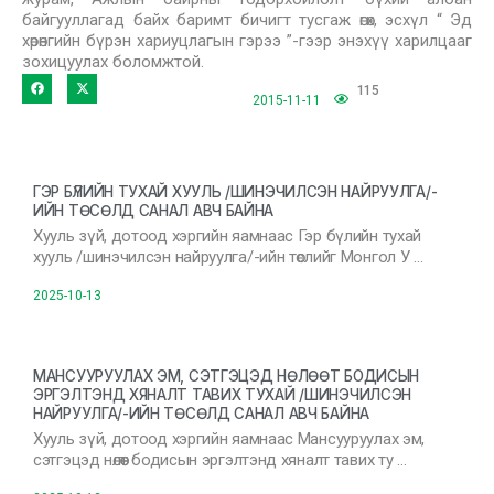
байгууллагад байх баримт бичигт тусгаж өгөх, эсхүл “ Эд
хөрөнгийн бүрэн хариуцлагын гэрээ ”-гээр энэхүү харилцааг
зохицуулах боломжтой.
115
2015-11-11
ГЭР БҮЛИЙН ТУХАЙ ХУУЛЬ /ШИНЭЧИЛСЭН НАЙРУУЛГА/-
ИЙН ТӨСӨЛД САНАЛ АВЧ БАЙНА
Хууль зүй, дотоод хэргийн яамнаас Гэр бүлийн тухай
хууль /шинэчилсэн найруулга/-ийн төслийг Монгол У …
2025-10-13
МАНСУУРУУЛАХ ЭМ, СЭТГЭЦЭД НӨЛӨӨТ БОДИСЫН
ЭРГЭЛТЭНД ХЯНАЛТ ТАВИХ ТУХАЙ /ШИНЭЧИЛСЭН
НАЙРУУЛГА/-ИЙН ТӨСӨЛД САНАЛ АВЧ БАЙНА
Хууль зүй, дотоод хэргийн яамнаас Мансууруулах эм,
сэтгэцэд нөлөөт бодисын эргэлтэнд хяналт тавих ту …