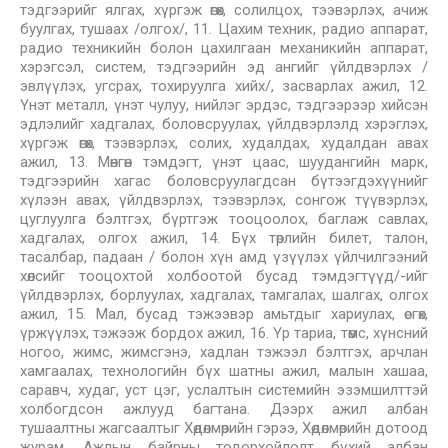
тэдгээрийг ялгах, хүргэж өгөх, солилцох, тээвэрлэх, ачиж
буулгах, тушаах /олгох/, 11. Цахим техник, радио аппарат,
радио техникийн болон цахилгаан механикийн аппарат,
хэрэгсэл, систем, тэдгээрийн эд ангийг үйлдвэрлэх /
эвлүүлэх, угсрах, тохируулга хийх/, засварлах ажил, 12.
Үнэт металл, үнэт чулуу, нийлэг эрдэс, тэдгээрээр хийсэн
эдлэлийг хадгалах, боловсруулах, үйлдвэрлэлд хэрэглэх,
хүргэж өгөх, тээвэрлэх, солих, худалдах, худалдан авах
ажил, 13. Мөнгөн тэмдэгт, үнэт цаас, шуудангийн марк,
тэдгээрийн хагас боловсруулагдсан бүтээгдэхүүнийг
хүлээн авах, үйлдвэрлэх, тээвэрлэх, сонгож түүвэрлэх,
цуглуулга бэлтгэх, бүртгэж тооцоолох, баглаж савлах,
хадгалах, олгох ажил, 14. Бүх төрлийн билет, талон,
тасалбар, падаан / болон хүн амд үзүүлэх үйлчилгээний
хөлсийг тооцохтой холбоотой бусад тэмдэгтүүд/-ийг
үйлдвэрлэх, борлуулах, хадгалах, тамгалах, шалгах, олгох
ажил, 15. Мал, бусад тэжээвэр амьтдыг хариулах, өсгөх,
үржүүлэх, тэжээж бордох ажил, 16. Үр тариа, төмс, хүнсний
ногоо, жимс, жимсгэнэ, хадлан тэжээл бэлтгэх, арчлан
хамгаалах, технологийн бүх шатны ажил, малын хашаа,
саравч, худаг, уст цэг, услалтын системийн эзэмшилттэй
холбогдсон ажлууд багтана. Дээрх ажил албан
тушаалтны жагсаалтыг Хөдөлмөрийн гэрээ, Хөдөлмөрийн дотоод
журам, Ажлын байрны тодорхойлолт бүхий албан