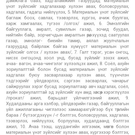
дамжлага бааз, хадгаламжийн газруудад материалын
үнэт зүйлсийг хадгалахаар хүлээн авах, боловсруулах,
хадгалах, гадагш нийлүүлэх, 5. Материалын үнэт зүйлсийг
баглаж боох, савлах, тээвэрлэх, хүргэх, ачиж буулгах,
харж хамгаалах, түгээх /олгох/ ажил, 6. Эмнэлгийн
байгууллага, амралт, сувиллын газар, зочид буудал,
нийтийн байр, зорчигчдын амралтын өрөө, хүүхэд саатуулах
газар, эмнэлэг- биеийн тамир, аялал жуулчлалын
газруудад байрлаж байгаа хүмүүст материалын үнэт
зүйлсийг олгох / хүлээн авах/, 7. Галт тэрэг, усан онгоц,
нисэх онгоцонд хоол унд, бусад зүйлийг зэхэх ажил,
ачаа- вагон, ачаа-чингэлэг хүлээлцэх ажил, 8. Соёл, ахуйн
зориулалттай болон бусад материалын үнэт зүйлсийг
хадгалах буюу засварлахаар хүлээн авах, түүнчлэн
тэдгээрийг үйлдвэрлэх, сэргээн засварлах, чанарыг
сайжруулах зэрэг бусад зориулалтаар авч хадгалах, соёл,
ахуйн зориулалттай эд зүйлсийг хүн амд хөлсөөр хэрэглүүлэх
/прокат/ ажил, барьцаат үйлчилгээний ажил, 9.
Худалдааны арга хэлбэр, үйлдвэрийн газар, байгууллагын
үйл ажиллагааны чиглэлээс хамаарахгүйгээр бүх төрлийн
бараа / бүтээгдэхүүн /-г бэлтгэх, боловсруулах, хадгалах,
тээвэрлэх, нийлүүлэх, борлуулах, худалдаанд бэлтгэх
ажил, 10. Ачаа тээш, шуудангийн илгээмж, мөнгөн болон
материалын үнэт зүйлсийг хүлээн авах, хүргэхээр бэлтгэх,