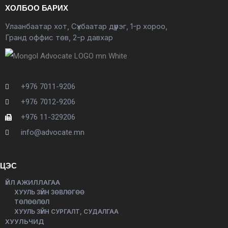
ХОЛБОО БАРИХ
Улаанбаатар хот, Сүхбаатар дүүрэг, 1-р хороо,
Гранд оффис төв, 2-р давхар
+976 7011-9206
+976 7012-9206
+976 11-329206
info@advocate.mn
ЦЭС
ҮЙЛ АЖИЛЛАГАА
ХУУЛЬ ЗҮЙН ЗӨВЛӨГӨӨ
ТӨЛӨӨЛӨЛ
ХУУЛЬ ЗҮЙН СУРГАЛТ, СУДАЛГАА
ХУУЛЬЧИД