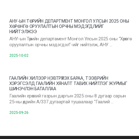
АНУ-ЫН ТӨРИЙН ДЕПАРТМЕНТ МОНГОЛ УЛСЫН 2025 ОНЫ
ХӨРӨНГӨ ОРУУЛАЛТЫН ОРЧНЫ МЭДЭГДЛИЙГ
НИЙТЭЛЖЭЭ
АНУ-ын Төрийн департамент Монгол Улсын 2025 оны “Хөрөнгө
оруулалтын орчны мэдэгдэл”-ийг нийтэлж, АНУ …
2025-10-02
ГААЛИЙН ХИЛЭЭР НЭВТРҮҮЛЭХ БАРАА, ТЭЭВРИЙН
ХЭРЭГСЭЛД ГААЛИЙН ХЯНАЛТ ТАВИХ НИЙТЛЭГ ЖУРМЫГ
ШИНЭЧЛЭН БАТАЛЛАА
Гаалийн ерөнхий газрын даргын 2025 оны 8 дугаар сарын
25-ны өдрийн А/337 дугаартай тушаалаар “Гаалий …
2025-09-26