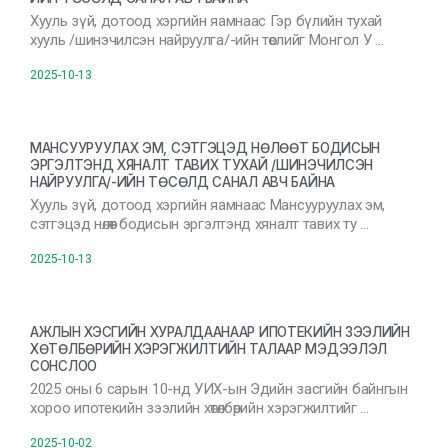
Хууль зүй, дотоод хэргийн яамнаас Гэр бүлийн тухай
хууль /шинэчилсэн найруулга/-ийн төслийг Монгол У …
2025-10-13
МАНСУУРУУЛАХ ЭМ, СЭТГЭЦЭД НӨЛӨӨТ БОДИСЫН
ЭРГЭЛТЭНД ХЯНАЛТ ТАВИХ ТУХАЙ /ШИНЭЧИЛСЭН
НАЙРУУЛГА/-ИЙН ТӨСӨЛД САНАЛ АВЧ БАЙНА
Хууль зүй, дотоод хэргийн яамнаас Мансууруулах эм,
сэтгэцэд нөлөөт бодисын эргэлтэнд хяналт тавих ту …
2025-10-13
АЖЛЫН ХЭСГИЙН ХУРАЛДААНААР ИПОТЕКИЙН ЗЭЭЛИЙН
ХӨТӨЛБӨРИЙН ХЭРЭГЖИЛТИЙН ТАЛААР МЭДЭЭЛЭЛ
СОНСЛОО
2025 оны 6 сарын 10-нд УИХ-ын Эдийн засгийн байнгын
хороо ипотекийн зээлийн хөтөлбөрийн хэрэгжилтийг …
2025-10-02