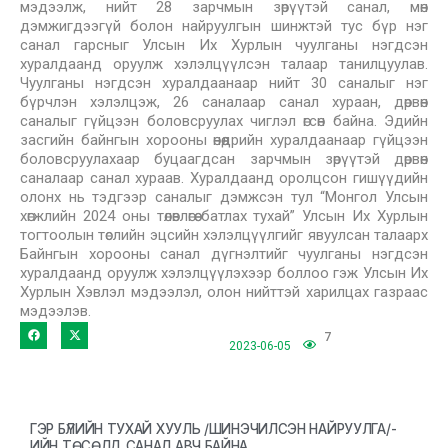
мэдээлж, нийт 28 зарчмын зөрүүтэй санал, мөн
дэмжигдээгүй болон найруулгын шинжтэй тус бүр нэг
санал гарсныг Улсын Их Хурлын чуулганы нэгдсэн
хуралдаанд оруулж хэлэлцүүлсэн талаар танилцуулав.
Чуулганы нэгдсэн хуралдаанаар нийт 30 саналыг нэг
бүрчлэн хэлэлцэж, 26 саналаар санал хураан, дөрвөн
саналыг гүйцээн боловсруулах чиглэл өгсөн байна. Эдийн
засгийн байнгын хорооны өнөөдрийн хуралдаанаар гүйцээн
боловсруулахаар буцаагдсан зарчмын зөрүүтэй дөрвөн
саналаар санал хураав. Хуралдаанд оролцсон гишүүдийн
олонх нь тэдгээр саналыг дэмжсэн тул “Монгол Улсын
хөгжлийн 2024 оны төлөвлөгөө батлах тухай” Улсын Их Хурлын
тогтоолын төслийн эцсийн хэлэлцүүлгийг явуулсан талаарх
Байнгын хорооны санал дүгнэлтийг чуулганы нэгдсэн
хуралдаанд оруулж хэлэлцүүлэхээр боллоо гэж Улсын Их
Хурлын Хэвлэл мэдээлэл, олон нийттэй харилцах газраас
мэдээлэв.
7
2023-06-05
ГЭР БҮЛИЙН ТУХАЙ ХУУЛЬ /ШИНЭЧИЛСЭН НАЙРУУЛГА/-
ИЙН ТӨСӨЛД САНАЛ АВЧ БАЙНА