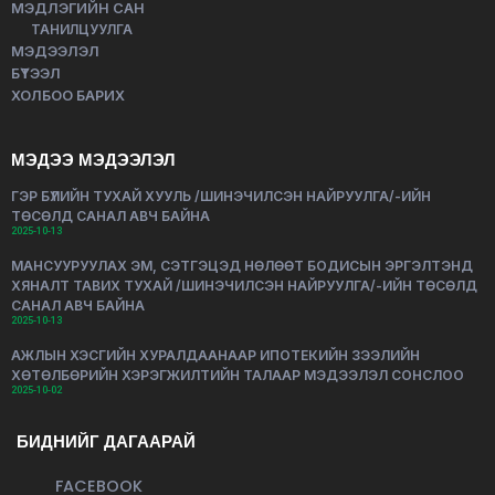
МЭДЛЭГИЙН САН
ТАНИЛЦУУЛГА
МЭДЭЭЛЭЛ
БҮТЭЭЛ
ХОЛБОО БАРИХ
МЭДЭЭ МЭДЭЭЛЭЛ
ГЭР БҮЛИЙН ТУХАЙ ХУУЛЬ /ШИНЭЧИЛСЭН НАЙРУУЛГА/-ИЙН
ТӨСӨЛД САНАЛ АВЧ БАЙНА
2025-10-13
МАНСУУРУУЛАХ ЭМ, СЭТГЭЦЭД НӨЛӨӨТ БОДИСЫН ЭРГЭЛТЭНД
ХЯНАЛТ ТАВИХ ТУХАЙ /ШИНЭЧИЛСЭН НАЙРУУЛГА/-ИЙН ТӨСӨЛД
САНАЛ АВЧ БАЙНА
2025-10-13
АЖЛЫН ХЭСГИЙН ХУРАЛДААНААР ИПОТЕКИЙН ЗЭЭЛИЙН
ХӨТӨЛБӨРИЙН ХЭРЭГЖИЛТИЙН ТАЛААР МЭДЭЭЛЭЛ СОНСЛОО
2025-10-02
БИДНИЙГ ДАГААРАЙ
FACEBOOK