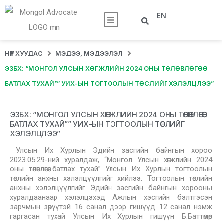
EN
НҮҮР ХУУДАС
МЭДЭЭ, МЭДЭЭЛЭЛ
ЭЗБХ: “МОНГОЛ УЛСЫН ХӨГЖЛИЙН 2024 ОНЫ ТӨЛӨВЛӨГӨӨ
БАТЛАХ ТУХАЙ”” УИХ-ЫН ТОГТООЛЫН ТӨСЛИЙГ ХЭЛЭЛЦЛЭЭ”
ЭЗБХ: “МОНГОЛ УЛСЫН ХӨГЖЛИЙН 2024 ОНЫ ТӨЛӨВЛӨГӨӨ
БАТЛАХ ТУХАЙ”” УИХ-ЫН ТОГТООЛЫН ТӨСЛИЙГ
ХЭЛЭЛЦЛЭЭ”
Улсын Их Хурлын Эдийн засгийн байнгын хороо
2023.05.29-ний хуралдаж, “Монгол Улсын хөгжлийн 2024
оны төлөвлөгөө батлах тухай” Улсын Их Хурлын тогтоолын
төслийн анхны хэлэлцүүлгийг хийлээ. Тогтоолын төслийн
анхны хэлэлцүүлгийг Эдийн засгийн байнгын хорооны
хуралдаанаар хэлэлцэхэд Ажлын хэсгийн бэлтгэсэн
зарчмын зөрүүтэй 16 санал дээр гишүүд 12 санал нэмж
гаргасан тухай Улсын Их Хурлын гишүүн Б.Баттөмөр