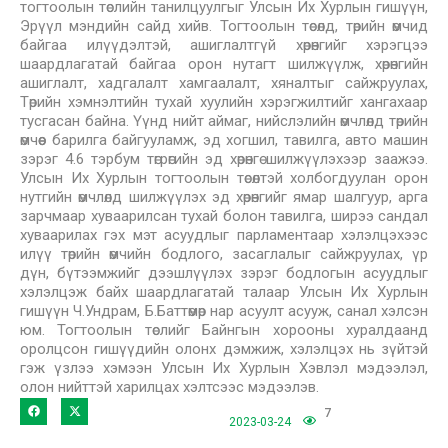
тогтоолын төслийн танилцуулгыг Улсын Их Хурлын гишүүн,
Эрүүл мэндийн сайд хийв. Тогтоолын төсөлд, төрийн өмчид
байгаа илүүдэлтэй, ашиглалтгүй хөрөнгийг хэрэгцээ
шаардлагатай байгаа орон нутагт шилжүүлж, хөрөнгийн
ашиглалт, хадгалалт хамгаалалт, хяналтыг сайжруулах,
Төрийн хэмнэлтийн тухай хуулийн хэрэгжилтийг хангахаар
тусгасан байна. Үүнд нийт аймаг, нийслэлийн өмчлөлд төрийн
өмчөөс барилга байгууламж, эд хогшил, тавилга, авто машин
зэрэг 4.6 тэрбум төгрөгийн эд хөрөнгө шилжүүлэхээр заажээ.
Улсын Их Хурлын тогтоолын төсөлтэй холбогдуулан орон
нутгийн өмчлөлд шилжүүлэх эд хөрөнгийг ямар шалгуур, арга
зарчмаар хуваарилсан тухай болон тавилга, ширээ сандал
хуваарилах гэх мэт асуудлыг парламентаар хэлэлцэхээс
илүү төрийн өмчийн бодлого, засаглалыг сайжруулах, үр
дүн, бүтээмжийг дээшлүүлэх зэрэг бодлогын асуудлыг
хэлэлцэж байх шаардлагатай талаар Улсын Их Хурлын
гишүүн Ч.Ундрам, Б.Баттөмөр нар асуулт асууж, санал хэлсэн
юм. Тогтоолын төслийг Байнгын хорооны хуралдаанд
оролцсон гишүүдийн олонх дэмжиж, хэлэлцэх нь зүйтэй
гэж үзлээ хэмээн Улсын Их Хурлын Хэвлэл мэдээлэл,
олон нийттэй харилцах хэлтсээс мэдээлэв.
7
2023-03-24