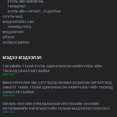
ХУУЛЬ ЗҮЙН ЗӨВЛӨГӨӨ
ТӨЛӨӨЛӨЛ
ХУУЛЬ ЗҮЙН СУРГАЛТ, СУДАЛГАА
ХУУЛЬЧИД
МЭДЛЭГИЙН САН
ТАНИЛЦУУЛГА
МЭДЭЭЛЭЛ
БҮТЭЭЛ
ХОЛБОО БАРИХ
МЭДЭЭ МЭДЭЭЛЭЛ
ГЭР БҮЛИЙН ТУХАЙ ХУУЛЬ /ШИНЭЧИЛСЭН НАЙРУУЛГА/-ИЙН
ТӨСӨЛД САНАЛ АВЧ БАЙНА
2025-10-13
МАНСУУРУУЛАХ ЭМ, СЭТГЭЦЭД НӨЛӨӨТ БОДИСЫН ЭРГЭЛТЭНД
ХЯНАЛТ ТАВИХ ТУХАЙ /ШИНЭЧИЛСЭН НАЙРУУЛГА/-ИЙН ТӨСӨЛД
САНАЛ АВЧ БАЙНА
2025-10-13
АЖЛЫН ХЭСГИЙН ХУРАЛДААНААР ИПОТЕКИЙН ЗЭЭЛИЙН
ХӨТӨЛБӨРИЙН ХЭРЭГЖИЛТИЙН ТАЛААР МЭДЭЭЛЭЛ СОНСЛОО
2025-10-02