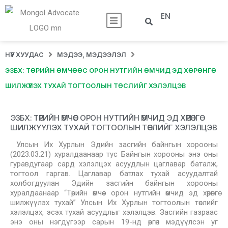
EN
НҮҮР ХУУДАС
МЭДЭЭ, МЭДЭЭЛЭЛ
ЭЗБХ: ТӨРИЙН ӨМЧӨӨС ОРОН НУТГИЙН ӨМЧИД ЭД ХӨРӨНГӨ
ШИЛЖҮҮЛЭХ ТУХАЙ ТОГТООЛЫН ТӨСЛИЙГ ХЭЛЭЛЦЭВ
ЭЗБХ: ТӨРИЙН ӨМЧӨӨС ОРОН НУТГИЙН ӨМЧИД ЭД ХӨРӨНГӨ
ШИЛЖҮҮЛЭХ ТУХАЙ ТОГТООЛЫН ТӨСЛИЙГ ХЭЛЭЛЦЭВ
Улсын Их Хурлын Эдийн засгийн байнгын хорооны
(2023.03.21) хуралдаанаар тус Байнгын хорооны энэ оны
гуравдугаар сард хэлэлцэх асуудлын цаглавар баталж,
тогтоол гаргав. Цаглавар батлах тухай асуудалтай
холбогдуулан Эдийн засгийн байнгын хорооны
хуралдаанаар “Төрийн өмчөөс орон нутгийн өмчид эд хөрөнгө
шилжүүлэх тухай” Улсын Их Хурлын тогтоолын төслийг
хэлэлцэх, эсэх тухай асуудлыг хэлэлцэв. Засгийн газраас
энэ оны нэгдүгээр сарын 19-нд өргөн мэдүүлсэн уг