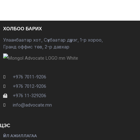
ХОЛБОО БАРИХ
Улаанбаатар хот, Сүхбаатар дүүрэг, 1-р хороо,
Гранд оффис төв, 2-р давхар
+976 7011-9206
+976 7012-9206
+976 11-329206
info@advocate.mn
ЦЭС
ҮЙЛ АЖИЛЛАГАА