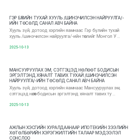
ГЭР БҮЛИЙН ТУХАЙ ХУУЛЬ /ШИНЭЧИЛСЭН НАЙРУУЛГА/-
ИЙН ТӨСӨЛД САНАЛ АВЧ БАЙНА
Хууль зүй, дотоод хэргийн яамнаас Гэр бүлийн тухай
хууль /шинэчилсэн найруулга/-ийн төслийг Монгол У …
2025-10-13
МАНСУУРУУЛАХ ЭМ, СЭТГЭЦЭД НӨЛӨӨТ БОДИСЫН
ЭРГЭЛТЭНД ХЯНАЛТ ТАВИХ ТУХАЙ /ШИНЭЧИЛСЭН
НАЙРУУЛГА/-ИЙН ТӨСӨЛД САНАЛ АВЧ БАЙНА
Хууль зүй, дотоод хэргийн яамнаас Мансууруулах эм,
сэтгэцэд нөлөөт бодисын эргэлтэнд хяналт тавих ту …
2025-10-13
АЖЛЫН ХЭСГИЙН ХУРАЛДААНААР ИПОТЕКИЙН ЗЭЭЛИЙН
ХӨТӨЛБӨРИЙН ХЭРЭГЖИЛТИЙН ТАЛААР МЭДЭЭЛЭЛ
СОНСЛОО