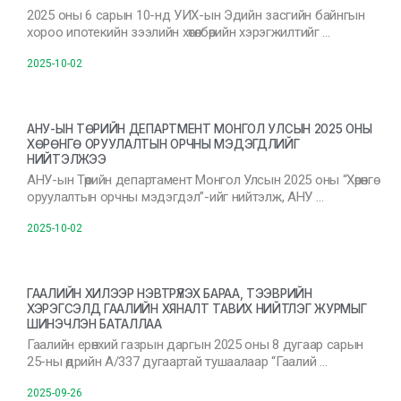
2025 оны 6 сарын 10-нд УИХ-ын Эдийн засгийн байнгын
хороо ипотекийн зээлийн хөтөлбөрийн хэрэгжилтийг …
2025-10-02
АНУ-ЫН ТӨРИЙН ДЕПАРТМЕНТ МОНГОЛ УЛСЫН 2025 ОНЫ
ХӨРӨНГӨ ОРУУЛАЛТЫН ОРЧНЫ МЭДЭГДЛИЙГ
НИЙТЭЛЖЭЭ
АНУ-ын Төрийн департамент Монгол Улсын 2025 оны “Хөрөнгө
оруулалтын орчны мэдэгдэл”-ийг нийтэлж, АНУ …
2025-10-02
ГААЛИЙН ХИЛЭЭР НЭВТРҮҮЛЭХ БАРАА, ТЭЭВРИЙН
ХЭРЭГСЭЛД ГААЛИЙН ХЯНАЛТ ТАВИХ НИЙТЛЭГ ЖУРМЫГ
ШИНЭЧЛЭН БАТАЛЛАА
Гаалийн ерөнхий газрын даргын 2025 оны 8 дугаар сарын
25-ны өдрийн А/337 дугаартай тушаалаар “Гаалий …
2025-09-26