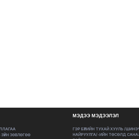
МЭДЭЭ МЭДЭЭЛЭЛ
ЛЛАГАА
ГЭР БҮЛИЙН ТУХАЙ ХУУЛЬ /ШИН
НАЙРУУЛГА/-ИЙН ТӨСӨЛД САНА
 ЗҮЙН ЗӨВЛӨГӨӨ