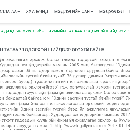
ИЛЛАГАА
ХУУЛЬЧИД
МЭДЛЭГИЙН САН
МЭДЭЭЛЭЛ
 ГАДААДЫН ХУУЛЬ ЗҮЙН ФИРМИЙН ТАЛААР ТОДОРХОЙ ШИЙДВЭР ӨГ
Н ТАЛААР ТОДОРХОЙ ШИЙДВЭР ӨГӨХГҮЙ БАЙНА
 үйл ажиллагаа эрхэлж болох талаар тодорхой хариулт өгөхгүй
 Худалдаа, аж үйлдвэрийн яам нь 2005 онд батлагдсан “Эдийн
 дүгээр сарын 03-ны өдөр нэмэлт өөрчлөлт оруулсан байна. Энэхүү
ийн засгийн тусгай бүсийн тухай” 76 дугаар дүрмийн “мэргэжлийн
лгээнээс бусад) түрээс/лизингийн үйл ажиллагаа эрхлэгчгүйгээр”
үйл ажиллагаа эрхлэгчгүйгээр” гэж орлуулсугай хэмээн тусгасан
т гадаадын хууль зүйн фирм үйл ажиллагаа эрхэлж болох эсхүл үл
н байдалтай байгаа юм. “Эдийн засгийн тусгай бүсийн тухай” 76
ль зүйн фирм Энэтхэгт үйл ажиллагаагаа эрхлэхийг хориглодог
нэтхэгийн Эдийн засгийн тусгай бүсэд үйл ажиллагаа явуулахыг
үүдийн хэлж байгаагаар, Худалдаа, аж үйлдвэрийн яамнаас 2017
этхэгт гадаадын хууль зүйн фирм үйл ажиллагаа эрхлэх нь Хууль
арах асуудал гэжээ. 1. http://www.legallyindia.com 2017-01-14