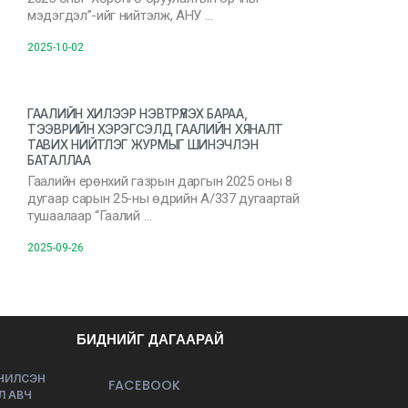
мэдэгдэл”-ийг нийтэлж, АНУ …
2025-10-02
ГААЛИЙН ХИЛЭЭР НЭВТРҮҮЛЭХ БАРАА,
ТЭЭВРИЙН ХЭРЭГСЭЛД ГААЛИЙН ХЯНАЛТ
ТАВИХ НИЙТЛЭГ ЖУРМЫГ ШИНЭЧЛЭН
БАТАЛЛАА
Гаалийн ерөнхий газрын даргын 2025 оны 8
дугаар сарын 25-ны өдрийн А/337 дугаартай
тушаалаар “Гаалий …
2025-09-26
БИДНИЙГ ДАГААРАЙ
ЭЧИЛСЭН
FACEBOOK
Л АВЧ