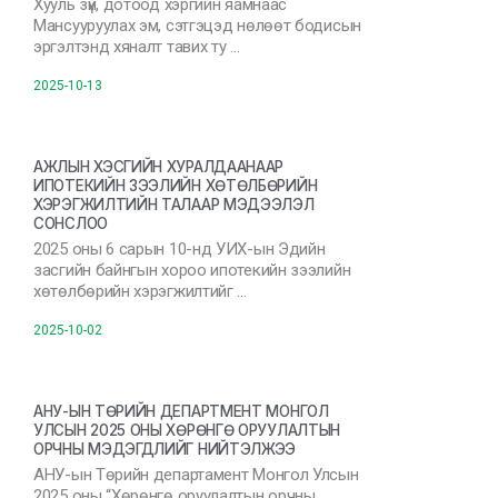
Хууль зүй, дотоод хэргийн яамнаас
Мансууруулах эм, сэтгэцэд нөлөөт бодисын
эргэлтэнд хяналт тавих ту …
2025-10-13
АЖЛЫН ХЭСГИЙН ХУРАЛДААНААР
ИПОТЕКИЙН ЗЭЭЛИЙН ХӨТӨЛБӨРИЙН
ХЭРЭГЖИЛТИЙН ТАЛААР МЭДЭЭЛЭЛ
СОНСЛОО
2025 оны 6 сарын 10-нд УИХ-ын Эдийн
засгийн байнгын хороо ипотекийн зээлийн
хөтөлбөрийн хэрэгжилтийг …
2025-10-02
АНУ-ЫН ТӨРИЙН ДЕПАРТМЕНТ МОНГОЛ
УЛСЫН 2025 ОНЫ ХӨРӨНГӨ ОРУУЛАЛТЫН
ОРЧНЫ МЭДЭГДЛИЙГ НИЙТЭЛЖЭЭ
АНУ-ын Төрийн департамент Монгол Улсын
2025 оны “Хөрөнгө оруулалтын орчны