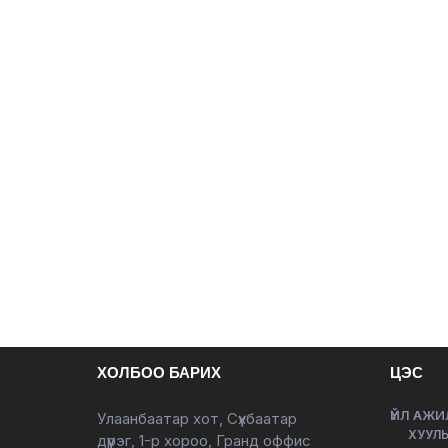
ХОЛБОО БАРИХ
ЦЭС
ҮЙЛ АЖИ
Улаанбаатар хот, Сүхбаатар
ХУУЛЬ
дүүрэг, 1-р хороо, Гранд оффис