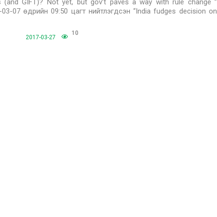
s (and GIFT)? Not yet, but gov’t paves a way with rule change ”
7-03-07 өдрийн 09:50 цагт нийтлэгдсэн “India fudges decision on
10
2017-03-27