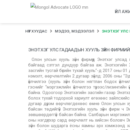
ҮЙЛ АЖ
НҮҮР ХУУДАС
МЭДЭЭ, МЭДЭЭЛЭЛ
ЭНЭТХЭГ УЛС
ЭНЭТХЭГ УЛС ГАДААДЫН ХУУЛЬ ЗҮЙН ФИРМИЙ
Олон улсын хууль зүйн фирмүүд Энэтхэг улсад
байгаад сэтгэл дундуур байгаа аж. Энэтхэгийн
засгийн тусгай бүсийн тухай хууль”-д 2017 оны 01
нэмэлт, өөрчлөлтийн 2 дугаар зүйлд: 2006 оны “Эд
үйлчилгээ (хууль зүйн болон нягтлан бодох үйлчи
гэснийг “мэргэжлийн үйлчилгээ түрээс/лизингийн 
байна. Одоогоор Энэтхэгийн засгийн газар Энэтхэг
болох тухай тодорхой хариулт өгөхөөс зайлсхийсэ
дугаар дүрэм өөрчлөгдөхөөс өмнө Олон улсын хуу
байсан төдийгүй Энэтхэгийн хууль зүйн фирм ч Э
зөвшөөрдөггүй байсан байна. Салбарын мэргэжилтн
оны нэгдүгээр сард өөрчлөлт нь хийсэн боловч Эн
зүйн болон шударга ёсны яамны эрх хэмжээнд хама