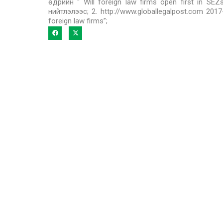
өдрийн “ Will foreign law firms open first in SEZ
нийтлэлээс; 2. http://www.globallegalpost.com 201
foreign law firms”;