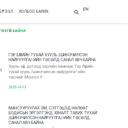
EN
БҮТЭЭЛ
ХОЛБОО БАРИХ
ӨХГҮЙ БАЙНА
ГЭР БҮЛИЙН ТУХАЙ ХУУЛЬ /ШИНЭЧИЛСЭН
НАЙРУУЛГА/-ИЙН ТӨСӨЛД САНАЛ АВЧ БАЙНА
Хууль зүй, дотоод хэргийн яамнаас Гэр бүлийн
тухай хууль /шинэчилсэн найруулга/-ийн
төслийг Монгол У …
2025-10-13
МАНСУУРУУЛАХ ЭМ, СЭТГЭЦЭД НӨЛӨӨТ
БОДИСЫН ЭРГЭЛТЭНД ХЯНАЛТ ТАВИХ ТУХАЙ
/ШИНЭЧИЛСЭН НАЙРУУЛГА/-ИЙН ТӨСӨЛД
САНАЛ АВЧ БАЙНА