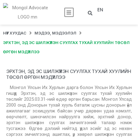
EN
НҮҮР ХУУДАС
МЭДЭЭ, МЭДЭЭЛЭЛ
ЭРХТЭН, ЭД ЭС ШИЛЖҮҮЛЭН СУУЛГАХ ТУХАЙ ХУУЛИЙН ТӨСӨЛ
ӨРГӨН МЭДҮҮЛЛЭЭ
ЭРХТЭН, ЭД ЭС ШИЛЖҮҮЛЭН СУУЛГАХ ТУХАЙ ХУУЛИЙН
ТӨСӨЛ ӨРГӨН МЭДҮҮЛЛЭЭ
Монгол Улсын Их Хурлын дарга болон Улсын Их Хурлын
гишүүд Эрхтэн, эд эс шилжүүлэн суулгах тухай хуулийн
төслийг 2025.03.31-ний өдөр өргөн барьсан. Монгол Улсад
2000 онд Донорын тухай хууль баталж цусны донорын үйл
ажиллагааг зохицуулж байсан учир дөрвөн удаа нэмэлт,
өөрчлөлт, шинэчилсэн найруулга хийж, эрхтний донор,
эрхтэн шилжүүлэн суулгах эмчилгээний талаар нэмж
тусгажээ. Өдгөө дэлхий нийтэд үүдэл эсийг эд эс нөхөн
сэргээх эмчилгээнд ашиглах, үр хөврөл шилжүүлэн суулгах