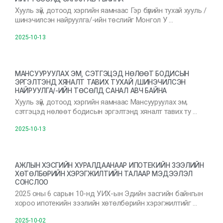
Хууль зүй, дотоод хэргийн яамнаас Гэр бүлийн тухай хууль /
шинэчилсэн найруулга/-ийн төслийг Монгол У …
2025-10-13
МАНСУУРУУЛАХ ЭМ, СЭТГЭЦЭД НӨЛӨӨТ БОДИСЫН
ЭРГЭЛТЭНД ХЯНАЛТ ТАВИХ ТУХАЙ /ШИНЭЧИЛСЭН
НАЙРУУЛГА/-ИЙН ТӨСӨЛД САНАЛ АВЧ БАЙНА
Хууль зүй, дотоод хэргийн яамнаас Мансууруулах эм,
сэтгэцэд нөлөөт бодисын эргэлтэнд хяналт тавих ту …
2025-10-13
АЖЛЫН ХЭСГИЙН ХУРАЛДААНААР ИПОТЕКИЙН ЗЭЭЛИЙН
ХӨТӨЛБӨРИЙН ХЭРЭГЖИЛТИЙН ТАЛААР МЭДЭЭЛЭЛ
СОНСЛОО
2025 оны 6 сарын 10-нд УИХ-ын Эдийн засгийн байнгын
хороо ипотекийн зээлийн хөтөлбөрийн хэрэгжилтийг …
2025-10-02