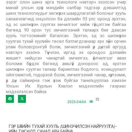
зэрэг олон шинэ арга технологи нэвтэрч эхэлсэн учир
манай улсын эрүүл мэндийн салбар тэдгээр дэвшилтэд
шинэ технологиудыг хөгжүүлэх шаардлагатай болсныг хууль
санаачлагчид онцолсон ба дэлхийн 93 улс оронд эрхтэн,
эд эс шилжүүлэн суулгах эмчилгээг хийж гүйцэтгэж байгаа
бөгөөд 90 орон тус эмчилгээний талаарх бие даасан
хууль тогтоомжийг баталсан. Эрхтэн, эд эс шилжүүлэн
суулгах тухай хуулийн төсөл батлагдсанаар эрх зүйн орчин
улам боловсронгуй болж, эмчилгээний үр дүнтэй аргууд
нэвтэрч эхэлнэ. Түүнчлэн, иргэд эх орондоо дэлхийн
жишигт нийцсэн чанартай эмчилгээ, үйлчилгээг авах
боломж бүрдэх бөгөөд амьгүй донороос эд, эрхтэн
шилжүүлэн суулгах талаар баримтлах бодлого, зохицуулалт
ойлгомжтой, тодорхой болж, эмчилгээний чанар, хүртээмж,
үр дүн сайжирна гэж үзэж буйгаа танилцууллаа хэмээн
Улсын Их Хурлын Хэвлэл мэдээллийн газраас
мэдээлэлсэн байна.
32
2025-04-04
ГЭР БҮЛИЙН ТУХАЙ ХУУЛЬ /ШИНЭЧИЛСЭН НАЙРУУЛГА/-
ИЙН ТӨСӨЛД САНАЛ АВЧ БАЙНА