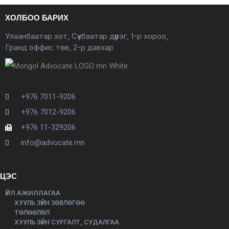
ХОЛБОО БАРИХ
Улаанбаатар хот, Сүхбаатар дүүрэг, 1-р хороо,
Гранд оффис төв, 2-р давхар
+976 7011-9206
+976 7012-9206
+976 11-329206
info@advocate.mn
ЦЭС
ҮЙЛ АЖИЛЛАГАА
ХУУЛЬ ЗҮЙН ЗӨВЛӨГӨӨ
ТӨЛӨӨЛӨЛ
ХУУЛЬ ЗҮЙН СУРГАЛТ, СУДАЛГАА