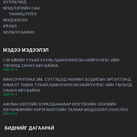
ХУУЛЬЧИД
МЭДЛЭГИЙН САН
ТАНИЛЦУУЛГА
МЭДЭЭЛЭЛ
БҮТЭЭЛ
ХОЛБОО БАРИХ
МЭДЭЭ МЭДЭЭЛЭЛ
ГЭР БҮЛИЙН ТУХАЙ ХУУЛЬ /ШИНЭЧИЛСЭН НАЙРУУЛГА/-ИЙН
ТӨСӨЛД САНАЛ АВЧ БАЙНА
2025-10-13
МАНСУУРУУЛАХ ЭМ, СЭТГЭЦЭД НӨЛӨӨТ БОДИСЫН ЭРГЭЛТЭНД
ХЯНАЛТ ТАВИХ ТУХАЙ /ШИНЭЧИЛСЭН НАЙРУУЛГА/-ИЙН ТӨСӨЛД
САНАЛ АВЧ БАЙНА
2025-10-13
АЖЛЫН ХЭСГИЙН ХУРАЛДААНААР ИПОТЕКИЙН ЗЭЭЛИЙН
ХӨТӨЛБӨРИЙН ХЭРЭГЖИЛТИЙН ТАЛААР МЭДЭЭЛЭЛ СОНСЛОО
2025-10-02
БИДНИЙГ ДАГААРАЙ