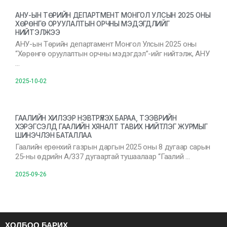
АНУ-ЫН ТӨРИЙН ДЕПАРТМЕНТ МОНГОЛ УЛСЫН 2025 ОНЫ
ХӨРӨНГӨ ОРУУЛАЛТЫН ОРЧНЫ МЭДЭГДЛИЙГ
НИЙТЭЛЖЭЭ
АНУ-ын Төрийн департамент Монгол Улсын 2025 оны
“Хөрөнгө оруулалтын орчны мэдэгдэл”-ийг нийтэлж, АНУ
…
2025-10-02
ГААЛИЙН ХИЛЭЭР НЭВТРҮҮЛЭХ БАРАА, ТЭЭВРИЙН
ХЭРЭГСЭЛД ГААЛИЙН ХЯНАЛТ ТАВИХ НИЙТЛЭГ ЖУРМЫГ
ШИНЭЧЛЭН БАТАЛЛАА
Гаалийн ерөнхий газрын даргын 2025 оны 8 дугаар сарын
25-ны өдрийн А/337 дугаартай тушаалаар “Гаалий …
2025-09-26
ХОЛБОО БАРИХ