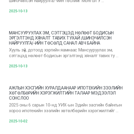
шинэчилсэн найруулга/-ийн төслийг Монгол У …
2025-10-13
МАНСУУРУУЛАХ ЭМ, СЭТГЭЦЭД НӨЛӨӨТ БОДИСЫН
ЭРГЭЛТЭНД ХЯНАЛТ ТАВИХ ТУХАЙ /ШИНЭЧИЛСЭН
НАЙРУУЛГА/-ИЙН ТӨСӨЛД САНАЛ АВЧ БАЙНА
Хууль зүй, дотоод хэргийн яамнаас Мансууруулах эм,
сэтгэцэд нөлөөт бодисын эргэлтэнд хяналт тавих ту …
2025-10-13
АЖЛЫН ХЭСГИЙН ХУРАЛДААНААР ИПОТЕКИЙН ЗЭЭЛИЙН
ХӨТӨЛБӨРИЙН ХЭРЭГЖИЛТИЙН ТАЛААР МЭДЭЭЛЭЛ
СОНСЛОО
2025 оны 6 сарын 10-нд УИХ-ын Эдийн засгийн байнгын
хороо ипотекийн зээлийн хөтөлбөрийн хэрэгжилтийг …
2025-10-02