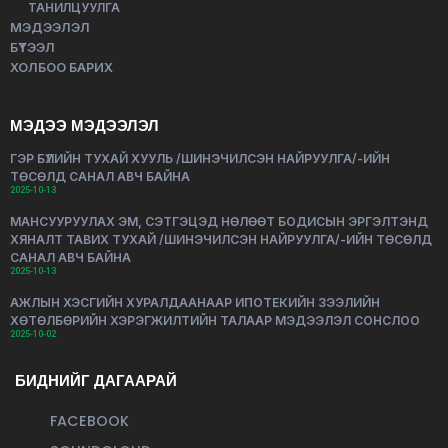
ТАНИЛЦУУЛГА
МЭДЭЭЛЭЛ
БҮТЭЭЛ
ХОЛБОО БАРИХ
МЭДЭЭ МЭДЭЭЛЭЛ
ГЭР БҮЛИЙН ТУХАЙ ХУУЛЬ /ШИНЭЧИЛСЭН НАЙРУУЛГА/-ИЙН
ТӨСӨЛД САНАЛ АВЧ БАЙНА
2025-10-13
МАНСУУРУУЛАХ ЭМ, СЭТГЭЦЭД НӨЛӨӨТ БОДИСЫН ЭРГЭЛТЭНД
ХЯНАЛТ ТАВИХ ТУХАЙ /ШИНЭЧИЛСЭН НАЙРУУЛГА/-ИЙН ТӨСӨЛД
САНАЛ АВЧ БАЙНА
2025-10-13
АЖЛЫН ХЭСГИЙН ХУРАЛДААНААР ИПОТЕКИЙН ЗЭЭЛИЙН
ХӨТӨЛБӨРИЙН ХЭРЭГЖИЛТИЙН ТАЛААР МЭДЭЭЛЭЛ СОНСЛОО
2025-10-02
БИДНИЙГ ДАГААРАЙ
FACEBOOK