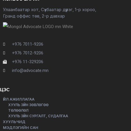
Улаанбаатар хот, Сүхбаатар дүүрэг, 1-р хороо,
Гранд оффис төв, 2-р давхар
+976 7011-9206
+976 7012-9206
+976 11-329206
info@advocate.mn
ЦЭС
ҮЙЛ АЖИЛЛАГАА
ХУУЛЬ ЗҮЙН ЗӨВЛӨГӨӨ
ТӨЛӨӨЛӨЛ
ХУУЛЬ ЗҮЙН СУРГАЛТ, СУДАЛГАА
ХУУЛЬЧИД
МЭДЛЭГИЙН САН