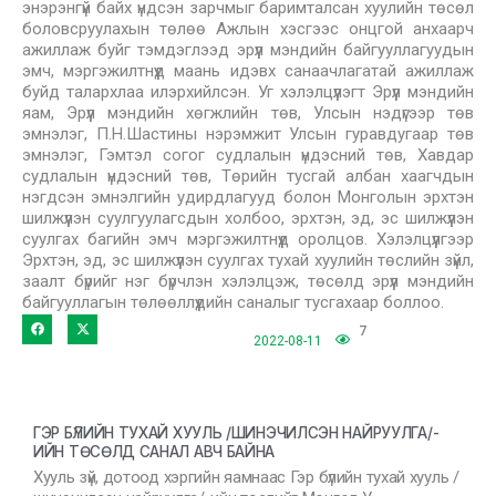
энэрэнгүй байх үндсэн зарчмыг баримталсан хуулийн төсөл
боловсруулахын төлөө Ажлын хэсгээс онцгой анхаарч
ажиллаж буйг тэмдэглээд эрүүл мэндийн байгууллагуудын
эмч, мэргэжилтнүүд маань идэвх санаачлагатай ажиллаж
буйд талархлаа илэрхийлсэн. Уг хэлэлцүүлэгт Эрүүл мэндийн
яам, Эрүүл мэндийн хөгжлийн төв, Улсын нэдүгээр төв
эмнэлэг, П.Н.Шастины нэрэмжит Улсын гуравдугаар төв
эмнэлэг, Гэмтэл согог судлалын үндэсний төв, Хавдар
судлалын үндэсний төв, Төрийн тусгай албан хаагчдын
нэгдсэн эмнэлгийн удирдлагууд болон Монголын эрхтэн
шилжүүлэн суулгуулагсдын холбоо, эрхтэн, эд, эс шилжүүлэн
суулгах багийн эмч мэргэжилтнүүд оролцов. Хэлэлцүүлгээр
Эрхтэн, эд, эс шилжүүлэн суулгах тухай хуулийн төслийн зүйл,
заалт бүрийг нэг бүрчлэн хэлэлцэж, төсөлд эрүүл мэндийн
байгууллагын төлөөллүүдийн саналыг тусгахаар боллоо.
7
2022-08-11
ГЭР БҮЛИЙН ТУХАЙ ХУУЛЬ /ШИНЭЧИЛСЭН НАЙРУУЛГА/-
ИЙН ТӨСӨЛД САНАЛ АВЧ БАЙНА
Хууль зүй, дотоод хэргийн яамнаас Гэр бүлийн тухай хууль /