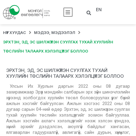
EN
НҮҮР ХУУДАС
МЭДЭЭ, МЭДЭЭЛЭЛ
ЭРХТЭН, ЭД, ЭС ШИЛЖҮҮЛЭН СУУЛГАХ ТУХАЙ ХУУЛИЙН
ТӨСЛИЙН ТАЛААРХ ХЭЛЭЛЦҮҮЛЭГ БОЛЛОО
ЭРХТЭН, ЭД, ЭС ШИЛЖҮҮЛЭН СУУЛГАХ ТУХАЙ
ХУУЛИЙН ТӨСЛИЙН ТАЛААРХ ХЭЛЭЛЦҮҮЛЭГ БОЛЛОО
Улсын Их Хурлын даргын 2022 оны 08 дугаар
захирамжаар Эрүүл мэндийн салбарын эрх зүйн шинэчлэлийн
хүрээнд холбогдох хуулийн төсөл боловсруулах үүрэг бүхий
ажлын хэсгийг байгуулсан. Ажлын хэсгээс 2022 оны 08
дугаар сарын 04-ний өдөр Эрхтэн, эд, эс шилжүүлэн суулгах
тухай хуулийн төслийн хэлэлцүүлгийг зохион байгууллаа.
Ажлын хэсгийн ахлагч хэлэлцүүлгийг нээж хэлсэн үгэндээ,
хүний эрхийг дээдэлсэн, аюулгүй байдлыг хангасан,
ялгаварлан гадуурхалгүй, авлигагүй, сайн дурын, хүмүүнлэг,