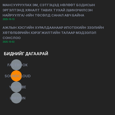
МАНСУУРУУЛАХ ЭМ, СЭТГЭЦЭД НӨЛӨӨТ БОДИСЫН
ЭРГЭЛТЭНД ХЯНАЛТ ТАВИХ ТУХАЙ /ШИНЭЧИЛСЭН
НАЙРУУЛГА/-ИЙН ТӨСӨЛД САНАЛ АВЧ БАЙНА
2025-10-13
АЖЛЫН ХЭСГИЙН ХУРАЛДААНААР ИПОТЕКИЙН ЗЭЭЛИЙН
ХӨТӨЛБӨРИЙН ХЭРЭГЖИЛТИЙН ТАЛААР МЭДЭЭЛЭЛ
СОНСЛОО
2025-10-02
БИДНИЙГ ДАГААРАЙ
FACEBOOK
SOUNDCLOUD
YOUTUBE
LINKEDIN