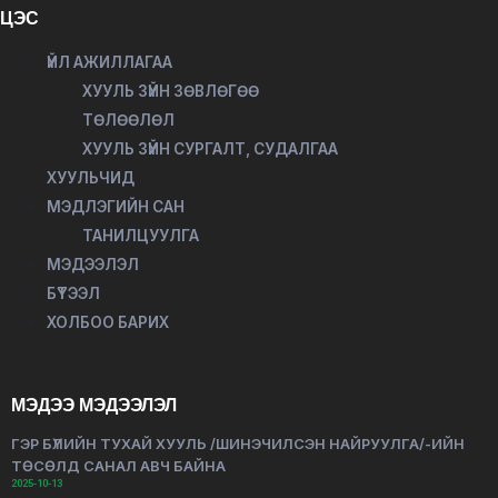
ЦЭС
ҮЙЛ АЖИЛЛАГАА
ХУУЛЬ ЗҮЙН ЗӨВЛӨГӨӨ
ТӨЛӨӨЛӨЛ
ХУУЛЬ ЗҮЙН СУРГАЛТ, СУДАЛГАА
ХУУЛЬЧИД
МЭДЛЭГИЙН САН
ТАНИЛЦУУЛГА
МЭДЭЭЛЭЛ
БҮТЭЭЛ
ХОЛБОО БАРИХ
МЭДЭЭ МЭДЭЭЛЭЛ
ГЭР БҮЛИЙН ТУХАЙ ХУУЛЬ /ШИНЭЧИЛСЭН НАЙРУУЛГА/-ИЙН
ТӨСӨЛД САНАЛ АВЧ БАЙНА
2025-10-13