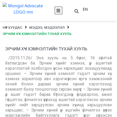
EN
НҮҮР ХУУДАС
МЭДЭЭ, МЭДЭЭЛЭЛ
ЭРЧИМ ХҮЧ ХЭМНЭЛТИЙН ТУХАЙ ХУУЛЬ
ЭРЧИМ ХҮЧ ХЭМНЭЛТИЙН ТУХАЙ ХУУЛЬ
/2015.11.26/ Энэ хууль нь 5 бүлэг, 16 зүйлтэй
батлагдсан ба Эрчим хүчийг хэмнэх, үр ашигтай
хэрэглэхтэй холбогдон үүссэн харилцааг зохицуулахад
оршино. – Эрчим хүчний хэмнэлт гэдэгт эрчим хүч
хэмнэх зорилгоор авч хэрэгжүүлсэн арга хэмжээний
эхний болон дараах эрчим хүчний хэрэглээнд
хэмжилт буюу тооцоогоор гарсан зөрүүг; – Эрчим хүчний
үр ашиг гэдэгт бараа бүтээгдэхүүн үйлдвэрлэх, ажил
гүйцэтгэх, үйлчилгээ үзүүлэхэд ашигтай хэрэглэсэн эрчим
хүчийг нийт зарцуулсан эрчим хүчинд харьцуулсан
харьцааг; – Эрчим хүчний үр ашгийн үйлчилгээ үзүүлэх
мэргэжлийн байгууллага гэдэгт үүрэг хүлээсэн