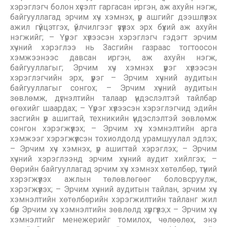
хэрэглэгч болон хүсэлт гаргасан иргэн, аж ахуйн нэгж,
байгууллагад эрчим хүч хэмнэх, үр ашгийг дээшлүүлэх
ажил гүйцэтгэх, үйлчилгээг үзүүлэх эрх бүхий аж ахуйн
нэгжийг; – Үүрэг хүлээсэн хэрэглэгч гэдэгт эрчим
хүчний хэрэглээ нь Засгийн газраас тогтоосон
хэмжээнээс давсан иргэн, аж ахуйн нэгж,
байгууллагыг; Эрчим хүч хэмнэх үүрэг хүлээсэн
хэрэглэгчийн эрх, үүрэг – Эрчим хүчний аудитын
байгууллагыг сонгох; – Эрчим хүчний аудитын
зөвлөмж, дүгнэлтийн талаар үндэслэлтэй тайлбар
өгөхийг шаардах; – Үүрэг хүлээсэн хэрэглэгчид эдийн
засгийн үр ашигтай, техникийн үндэслэлтэй зөвлөмж
сонгон хэрэгжүүлэх; – Эрчим хүч хэмнэлтийн арга
хэмжээг хэрэгжүүлсэн тохиолдолд урамшуулал эдлэх;
– Эрчим хүч хэмнэх, үр ашигтай хэрэглэх; – Эрчим
хүчний хэрэглээнд эрчим хүчний аудит хийлгэх; –
Өөрийн байгууллагад эрчим хүч хэмнэх хөтөлбөр, түүний
хэрэгжүүлэх ажлын төлөвлөгөөг боловсруулж,
хэрэгжүүлэх; – Эрчим хүчний аудитын тайлан, эрчим хүч
хэмнэлтийн хөтөлбөрийн хэрэгжилтийн тайланг жил
бүр Эрчим хүч хэмнэлтийн зөвлөлд хүргүүлэ;х – Эрчим хүч
хэмнэлтийг менежерийг томилох, чөлөөлөх, энэ