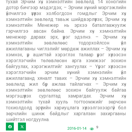
тухай Эрчим хүч хэмнэлтийн зөвлөлд 14 хоногийн
дотор бичгээр мэдэгдэх; – Эрчим хүчний мэргэжлийн
үйлчилгээ үзүүлэх холбогдсон гомдлыг Эрчим хүч
хэмнэлтийн зөвлөлд тавьж шийдвэрлүүлэх; Эрчим хүч
хэмнэлтийн Менежер нь эрхээ баталгаажуулж
гэрчилгээ авсан байна. Эрчим хүч хэмнэлтийн
менежер дараах эрх, үүрэг эдэлнэ. – Эрчим хүч
хэмнэлтийн зөвлөлөөс тодорхойлсон үйл
ажиллагааны чиглэлийг мөрдөж ажиллах – Эрчим хүч
хэмнэх, үр ашигтай хэрэглэх талаар үүрэг хүлээсэн
хэрэглэгчийн төлөвлөсөн арга хэмжээг зохион
байгуулах, хэрэгжилтийг хангуулах – Үүрэг хүлээсэн
хэрэглэгчийн эрчим хүчний хэмнэлийн үйл
ажиллагаанд хяналт тавих – Эрчим хүч хэмнэлтийн
зөвлөлд жил бүр ажлаа тайлагнах – Эрчим хүч
хэмнэлтийн зөвлөлөөс зохион байгуулж байгаа
мэргэшүүлэх сургалтад хамрагдах. Эрчим хүч
хэмнэлтийн тухай хууль тогтоомжийг зөрчсөн
тохиолдолд эрүүгийн хариуцлага хүлээлгэхээргүй бол
зөрчлийн шинж байдлыг харгалзан захиргааны
шийтгэл ногдуулна.
9
2016-01-14