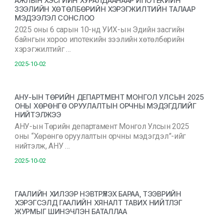
АЖЛЫН ХЭСГИЙН ХУРАЛДААНААР ИПОТЕКИЙН
ЗЭЭЛИЙН ХӨТӨЛБӨРИЙН ХЭРЭГЖИЛТИЙН ТАЛААР
МЭДЭЭЛЭЛ СОНСЛОО
2025 оны 6 сарын 10-нд УИХ-ын Эдийн засгийн
байнгын хороо ипотекийн зээлийн хөтөлбөрийн
хэрэгжилтийг …
2025-10-02
АНУ-ЫН ТӨРИЙН ДЕПАРТМЕНТ МОНГОЛ УЛСЫН 2025
ОНЫ ХӨРӨНГӨ ОРУУЛАЛТЫН ОРЧНЫ МЭДЭГДЛИЙГ
НИЙТЭЛЖЭЭ
АНУ-ын Төрийн департамент Монгол Улсын 2025
оны “Хөрөнгө оруулалтын орчны мэдэгдэл”-ийг
нийтэлж, АНУ …
2025-10-02
ГААЛИЙН ХИЛЭЭР НЭВТРҮҮЛЭХ БАРАА, ТЭЭВРИЙН
ХЭРЭГСЭЛД ГААЛИЙН ХЯНАЛТ ТАВИХ НИЙТЛЭГ
ЖУРМЫГ ШИНЭЧЛЭН БАТАЛЛАА