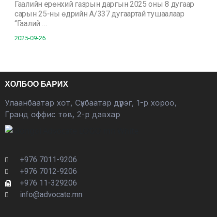
Гаалийн ерөнхий газрын даргын 2025 оны 8 дугаар
сарын 25-ны өдрийн А/337 дугаартай тушаалаар
“Гаалий …
2025-09-26
ХОЛБОО БАРИХ
Улаанбаатар хот, Сүхбаатар дүүрэг, 1-р хороо,
Гранд оффис төв, 2-р давхар
+976 7011-9206
+976 7012-9206
+976 11-329206
info@advocate.mn