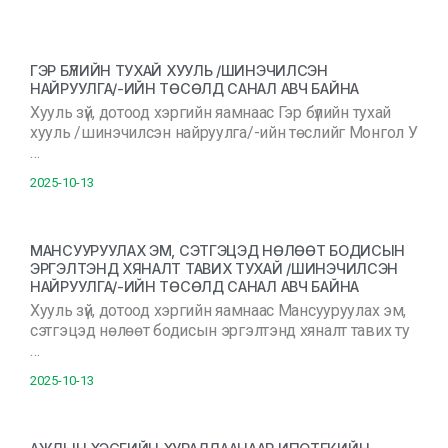
ГЭР БҮЛИЙН ТУХАЙ ХУУЛЬ /ШИНЭЧИЛСЭН
НАЙРУУЛГА/-ИЙН ТӨСӨЛД САНАЛ АВЧ БАЙНА
Хууль зүй, дотоод хэргийн яамнаас Гэр бүлийн тухай
хууль /шинэчилсэн найруулга/-ийн төслийг Монгол У
…
2025-10-13
МАНСУУРУУЛАХ ЭМ, СЭТГЭЦЭД НӨЛӨӨТ БОДИСЫН
ЭРГЭЛТЭНД ХЯНАЛТ ТАВИХ ТУХАЙ /ШИНЭЧИЛСЭН
НАЙРУУЛГА/-ИЙН ТӨСӨЛД САНАЛ АВЧ БАЙНА
Хууль зүй, дотоод хэргийн яамнаас Мансууруулах эм,
сэтгэцэд нөлөөт бодисын эргэлтэнд хяналт тавих ту
…
2025-10-13