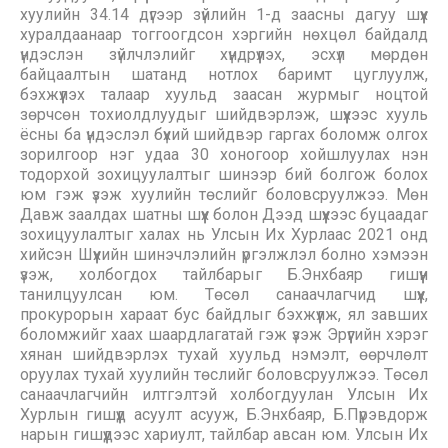
хуулийн 34.14 дүгээр зүйлийн 1-д заасны дагуу шүүх
хуралдаанаар тоггоогдсон хэргийн нөхцөл байдалд
үндэслэн зүйлчлэлийг хүндрүүлэх, эсхүл мөрдөн
байцаалтын шатанд нотлох баримт цуглуулж,
бэхжүүлэх талаар хуульд заасан журмыг ноцтой
зөрчсөн тохиолдлуудыг шийдвэрлэж, шүүхээс хууль
ёсны ба үндэслэл бүхий шийдвэр гаргах боломж олгох
зорилгоор нэг удаа 30 хоногоор хойшлуулах нэн
тодорхой зохицуулалтыг шинээр бий болгож болох
юм гэж үзэж хуулийн төслийг боловсруулжээ. Мөн
Давж заалдах шатны шүүх болон Дээд шүүхээс буцаадаг
зохицуулалтыг халах нь Улсын Их Хурлаас 2021 онд
хийсэн Шүүхийн шинэчлэлийн үргэлжлэл болно хэмээн
үзэж, холбогдох тайлбарыг Б.Энхбаяр гишүүн
танилцуулсан юм. Төсөл санаачлагчид шүүх,
прокурорын хараат бус байдлыг бэхжүүлж, ял завших
боломжийг хаах шаардлагатай гэж үзэж Эрүүгийн хэрэг
хянан шийдвэрлэх тухай хуульд нэмэлт, өөрчлөлт
оруулах тухай хуулийн төслийг боловсруулжээ. Төсөл
санаачлагчийн илтгэлтэй холбогдуулан Улсын Их
Хурлын гишүүд асуулт асууж, Б.Энхбаяр, Б.Пүрэвдорж
нарын гишүүдээс хариулт, тайлбар авсан юм. Улсын Их