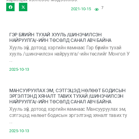
7
2021-10-15
ГЭР БҮЛИЙН ТУХАЙ ХУУЛЬ /ШИНЭЧИЛСЭН
НАЙРУУЛГА/-ИЙН ТӨСӨЛД САНАЛ АВЧ БАЙНА
Хууль зүй, дотоод хэргийн яамнаас Гэр бүлийн тухай
хууль /шинэчилсэн найруулга/-ийн төслийг Монгол У
…
2025-10-13
МАНСУУРУУЛАХ ЭМ, СЭТГЭЦЭД НӨЛӨӨТ БОДИСЫН
ЭРГЭЛТЭНД ХЯНАЛТ ТАВИХ ТУХАЙ /ШИНЭЧИЛСЭН
НАЙРУУЛГА/-ИЙН ТӨСӨЛД САНАЛ АВЧ БАЙНА
Хууль зүй, дотоод хэргийн яамнаас Мансууруулах эм,
сэтгэцэд нөлөөт бодисын эргэлтэнд хяналт тавих ту
…
2025-10-13