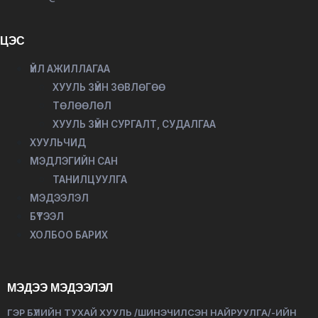
ЦЭС
ҮЙЛ АЖИЛЛАГАА
ХУУЛЬ ЗҮЙН ЗӨВЛӨГӨӨ
ТӨЛӨӨЛӨЛ
ХУУЛЬ ЗҮЙН СУРГАЛТ, СУДАЛГАА
ХУУЛЬЧИД
МЭДЛЭГИЙН САН
ТАНИЛЦУУЛГА
МЭДЭЭЛЭЛ
БҮТЭЭЛ
ХОЛБОО БАРИХ
МЭДЭЭ МЭДЭЭЛЭЛ
ГЭР БҮЛИЙН ТУХАЙ ХУУЛЬ /ШИНЭЧИЛСЭН НАЙРУУЛГА/-ИЙН