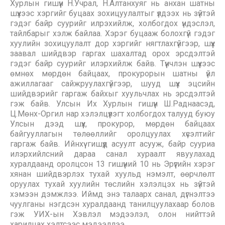
Хурлын гишүүн Н.Учрал, Н.Алтанхуяг нь анхан шатны
шүүхээс хэргийг буцаах зохицуулалтыг үлдээх нь зүйтэй
гэдэг байр суурийг илрэхийлж, холбогдох үндэслэл,
тайлбарыг хэлж байлаа. Хэрэг буцааж болохгүй гэдэг
хуулийн зохицуулалт дор хэргийг нягтлахгүйгээр, шүүх
заавал шийдвэр гаргах шахалтад орох эрсдэлтэй
гэдэг байр суурийг илэрхийлж байв. Түүнчлэн шүүхээс
өмнөх мөрдөн байцаах, прокурорын шатны үйл
ажиллагааг сайжруулахгүйгээр, шууд шүүх эцсийн
шийдвэрийг гаргаж байхыг хуульчлах нь эрсдэлтэй
гэж байв. Улсын Их Хурлын гишүүн Ш.Раднаасэд,
Ц.Мөнх-Оргил нар хэлэлцүүлэгт холбогдох талууд буюу
Улсын дээд шүүх, прокурор, мөрдөн байцаах
байгууллагын төлөөллийг оролцуулах хүсэлтийг
гаргаж байв. Ийнхүү гишүүд асуулт асууж, байр сууриа
илэрхийлсний дараа санал хураалт явуулахад
хуралдаанд оролцсон 13 гишүүний 10 нь Эрүүгийн хэрэг
хянан шийдвэрлэх тухай хуульд нэмэлт, өөрчлөлт
оруулах тухай хуулийн төслийн хэлэлцэх нь зүйтэй
хэмээн дэмжлээ. Иймд энэ талаарх санал, дүгнэлтээ
чуулганы нэгдсэн хуралдаанд танилцуулахаар болов
гэж УИХ-ын Хэвлэл мэдээлэл, олон нийттэй
харилцах хэлтсээс мэдээллээ.