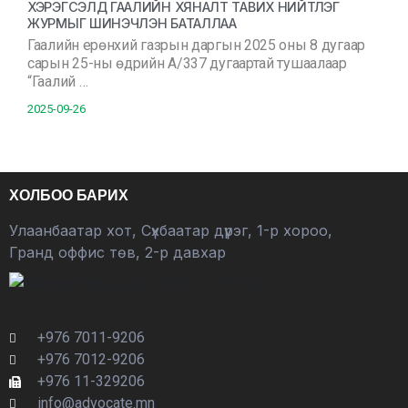
ХЭРЭГСЭЛД ГААЛИЙН ХЯНАЛТ ТАВИХ НИЙТЛЭГ
ЖУРМЫГ ШИНЭЧЛЭН БАТАЛЛАА
Гаалийн ерөнхий газрын даргын 2025 оны 8 дугаар
сарын 25-ны өдрийн А/337 дугаартай тушаалаар
“Гаалий …
2025-09-26
ХОЛБОО БАРИХ
Улаанбаатар хот, Сүхбаатар дүүрэг, 1-р хороо,
Гранд оффис төв, 2-р давхар
+976 7011-9206
+976 7012-9206
+976 11-329206
info@advocate.mn