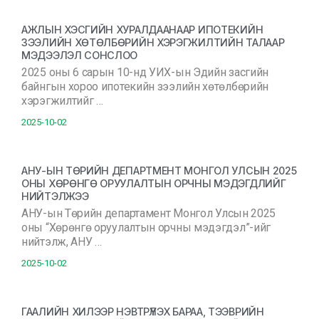
АЖЛЫН ХЭСГИЙН ХУРАЛДААНААР ИПОТЕКИЙН
ЗЭЭЛИЙН ХӨТӨЛБӨРИЙН ХЭРЭГЖИЛТИЙН ТАЛААР
МЭДЭЭЛЭЛ СОНСЛОО
2025 оны 6 сарын 10-нд УИХ-ын Эдийн засгийн
байнгын хороо ипотекийн зээлийн хөтөлбөрийн
хэрэгжилтийг …
2025-10-02
АНУ-ЫН ТӨРИЙН ДЕПАРТМЕНТ МОНГОЛ УЛСЫН 2025
ОНЫ ХӨРӨНГӨ ОРУУЛАЛТЫН ОРЧНЫ МЭДЭГДЛИЙГ
НИЙТЭЛЖЭЭ
АНУ-ын Төрийн департамент Монгол Улсын 2025
оны “Хөрөнгө оруулалтын орчны мэдэгдэл”-ийг
нийтэлж, АНУ …
2025-10-02
ГААЛИЙН ХИЛЭЭР НЭВТРҮҮЛЭХ БАРАА, ТЭЭВРИЙН