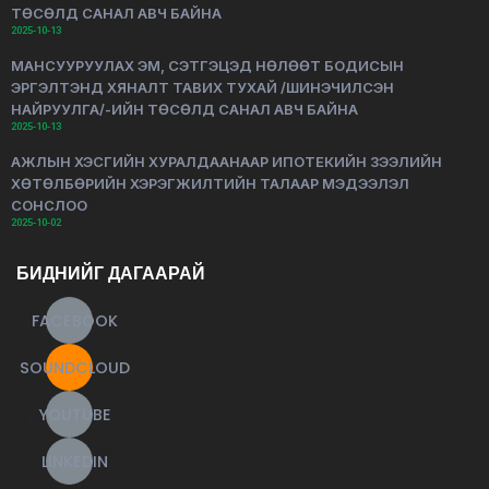
ТӨСӨЛД САНАЛ АВЧ БАЙНА
2025-10-13
МАНСУУРУУЛАХ ЭМ, СЭТГЭЦЭД НӨЛӨӨТ БОДИСЫН
ЭРГЭЛТЭНД ХЯНАЛТ ТАВИХ ТУХАЙ /ШИНЭЧИЛСЭН
НАЙРУУЛГА/-ИЙН ТӨСӨЛД САНАЛ АВЧ БАЙНА
2025-10-13
АЖЛЫН ХЭСГИЙН ХУРАЛДААНААР ИПОТЕКИЙН ЗЭЭЛИЙН
ХӨТӨЛБӨРИЙН ХЭРЭГЖИЛТИЙН ТАЛААР МЭДЭЭЛЭЛ
СОНСЛОО
2025-10-02
БИДНИЙГ ДАГААРАЙ
FACEBOOK
SOUNDCLOUD
YOUTUBE
LINKEDIN