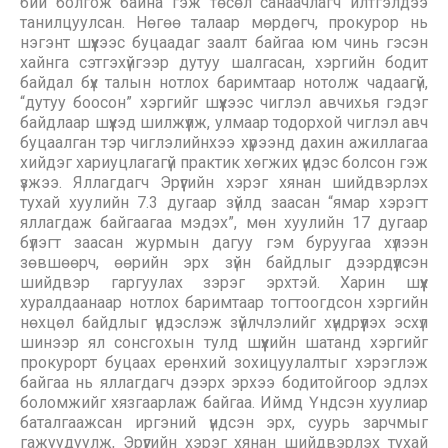
бий болгож байна гэж төсөл санаачлагч илтгэлдээ
танилцуулсан. Нөгөө талаар мөрдөгч, прокурор нь
нэгэнт шүүхээс буцаадаг заалт байгаа юм чинь гэсэн
хайнга сэтгэхүйгээр дутуу шалгасан, хэргийн бодит
байдал бүх талын нотлох баримтаар нотолж чадаагүй,
“дутуу боосон” хэргийг шүүхээс чиглэл авчихья гэдэг
байдлаар шүүхэд шилжүүлж, улмаар тодорхой чиглэл авч
буцаалган тэр чиглэлийнхээ хүрээнд дахин ажиллагаа
хийдэг хариуцлагагүй практик хөгжих үндэс болсон гэж
үзжээ. Яллагдагч Эрүүгийн хэрэг хянан шийдвэрлэх
тухай хуулийн 7.3 дугаар зүйлд заасан “ямар хэрэгт
яллагдаж байгаагаа мэдэх”, мөн хуулийн 17 дугаар
бүлэгт заасан журмын дагуу гэм буруугаа хүлээн
зөвшөөрч, өөрийн эрх зүйн байдлыг дээрдүүлсэн
шийдвэр гаргуулах зэрэг эрхтэй. Харин шүүх
хуралдаанаар нотлох баримтаар тогтоогдсон хэргийн
нөхцөл байдлыг үндэслэж зүйлчлэлийг хүндрүүлэх эсхүл
шинээр ял сонсгохын тулд шүүхийн шатанд хэргийг
прокурорт буцаах ерөнхий зохицуулалтыг хэрэглэж
байгаа нь яллагдагч дээрх эрхээ бодитойгоор эдлэх
боломжийг хязгаарлаж байгаа. Иймд Үндсэн хуулиар
баталгаажсан иргэний үндсэн эрх, суурь зарчмыг
гажуудуулж, Эрүүгийн хэрэг хянан шийдвэрлэх тухай