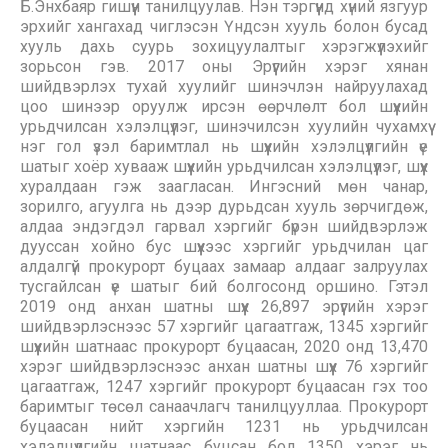
Б.Энхбаяр гишүүн танилцуулав. Нэн тэргүүнд хүний язгуур
эрхийг хангахад чиглэсэн Үндсэн хууль болон бусад
хууль дахь суурь зохицуулалтыг хэрэгжүүлэхийг
зорьсон гэв. 2017 оны Эрүүгийн хэрэг хянан
шийдвэрлэх тухай хуулийг шинэчлэн найруулахад
цоо шинээр оруулж ирсэн өөрчлөлт бол шүүхийн
урьдчилсан хэлэлцүүлэг, шинэчилсэн хуулийн чухамхүү
нэг гол үзэл баримтлал нь шүүхийн хэлэлцүүлгийн үе
шатыг хоёр хувааж шүүхийн урьдчилсан хэлэлцүүлэг, шүүх
хуралдаан гэж заагласан. Ингэсний мөн чанар,
зорилго, агуулга нь дээр дурьдсан хууль зөрчигдөж,
алдаа эндэгдэл гарвал хэргийг бүрэн шийдвэрлэж
дууссан хойно бус шүүхээс хэргийг урьдчилан цаг
алдалгүй прокурорт буцаах замаар алдааг залруулах
тусгайлсан үе шатыг бий болгосонд оршино. Гэтэл
2019 онд анхан шатны шүүх 26,897 эрүүгийн хэрэг
шийдвэрлэснээс 57 хэргийг цагаатгаж, 1345 хэргийг
шүүхийн шатнаас прокурорт буцаасан, 2020 онд 13,470
хэрэг шийдвэрлэснээс анхан шатны шүүх 76 хэргийг
цагаатгаж, 1247 хэргийг прокурорт буцаасан гэх тоо
баримтыг төсөл санаачлагч танилцууллаа. Прокурорт
буцаасан нийт хэргийн 1231 нь урьдчилсан
хэлэлцүүлгийн шатнаас буцсан бол 1350 хэрэг нь