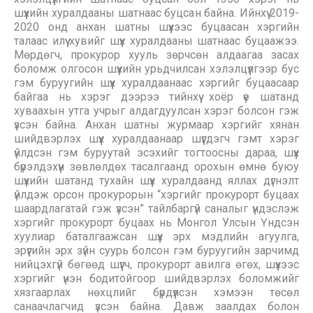
шүүхийн хуралдааны шатнаас буцсан байна. Ийнхүү 2019-
2020 онд анхан шатны шүүхээс буцаасан хэргийн
талаас илүү хувийг шүүх хуралдааны шатнаас буцаажээ.
Мөрдөгч, прокурор хууль зөрчсөн алдаагаа засах
боломж олгосон шүүхийн урьдчилсан хэлэлцүүлгээр бус
гэм буруугийн шүүх хуралдаанаас хэргийг буцаасаар
байгаа нь хэрэг дээрээ тийнхүү хоёр үе шатанд
хуваахын утга учрыг алдагдуулсан хэрэг болсон гэж
үзсэн байна. Анхан шатны журмаар хэргийг хянан
шийдвэрлэх шүүх хуралдаанаар шүүгдэгч гэмт хэрэг
үйлдсэн гэм буруутай эсэхийг тогтоосны дараа, шүүх
бүрэлдэхүүн зөвлөлдөх тасалгаанд орохын өмнө буюу
шүүхийн шатанд тухайн шүүх хуралдаанд яллах дүгнэлт
үйлдэж орсон прокурорын “хэргийг прокурорт буцаах
шаардлагатай гэж үзсэн” тайлбаргүй саналыг үндэслэж
хэргийг прокурорт буцаах нь Монгол Улсын Үндсэн
хуулиар баталгаажсан шүүх эрх мэдлийн агуулга,
эрүүгийн эрх зүйн суурь болсон гэм буруугийн зарчимд
нийцэхгүй бөгөөд шүүгч, прокурорт авилга өгөх, шүүхээс
хэргийг үнэн бодитойгоор шийдвэрлэх боломжийг
хязгаарлах нөхцлийг бүрдүүлсэн хэмээн төсөл
санаачлагчид үзсэн байна. Давж заалдах болон