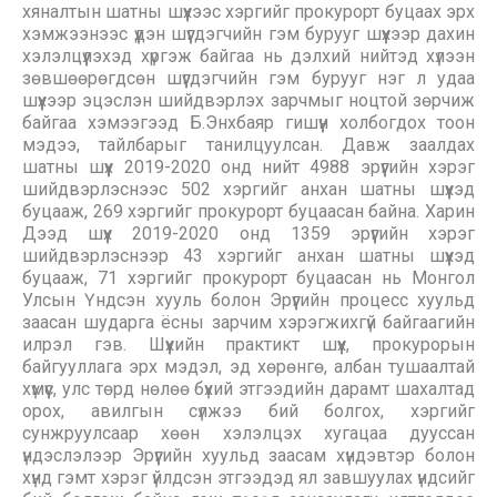
хяналтын шатны шүүхээс хэргийг прокурорт буцаах эрх
хэмжээнээс үүдэн шүүгдэгчийн гэм бурууг шүүхээр дахин
хэлэлцүүлэхэд хүргэж байгаа нь дэлхий нийтэд хүлээн
зөвшөөрөгдсөн шүүгдэгчийн гэм бурууг нэг л удаа
шүүхээр эцэслэн шийдвэрлэх зарчмыг ноцтой зөрчиж
байгаа хэмээгээд Б.Энхбаяр гишүүн холбогдох тоон
мэдээ, тайлбарыг танилцуулсан. Давж заалдах
шатны шүүх 2019-2020 онд нийт 4988 эрүүгийн хэрэг
шийдвэрлэснээс 502 хэргийг анхан шатны шүүхэд
буцааж, 269 хэргийг прокурорт буцаасан байна. Харин
Дээд шүүх 2019-2020 онд 1359 эрүүгийн хэрэг
шийдвэрлэснээр 43 хэргийг анхан шатны шүүхэд
буцааж, 71 хэргийг прокурорт буцаасан нь Монгол
Улсын Үндсэн хууль болон Эрүүгийн процесс хуульд
заасан шударга ёсны зарчим хэрэгжихгүй байгаагийн
илрэл гэв. Шүүхийн практикт шүүх, прокурорын
байгууллага эрх мэдэл, эд хөрөнгө, албан тушаалтай
хүмүүс, улс төрд нөлөө бүхий этгээдийн дарамт шахалтад
орох, авилгын сүлжээ бий болгох, хэргийг
сунжруулсаар хөөн хэлэлцэх хугацаа дууссан
үндэслэлээр Эрүүгийн хуульд заасам хүндэвтэр болон
хүнд гэмт хэрэг үйлдсэн этгээдэд ял завшуулах үндсийг