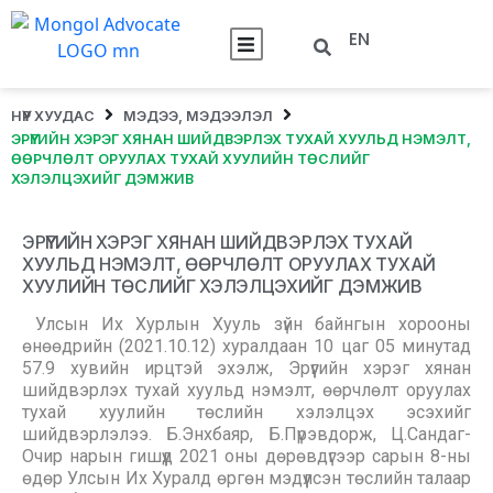
EN
НҮҮР ХУУДАС
МЭДЭЭ, МЭДЭЭЛЭЛ
ЭРҮҮГИЙН ХЭРЭГ ХЯНАН ШИЙДВЭРЛЭХ ТУХАЙ ХУУЛЬД НЭМЭЛТ,
ӨӨРЧЛӨЛТ ОРУУЛАХ ТУХАЙ ХУУЛИЙН ТӨСЛИЙГ
ХЭЛЭЛЦЭХИЙГ ДЭМЖИВ
ЭРҮҮГИЙН ХЭРЭГ ХЯНАН ШИЙДВЭРЛЭХ ТУХАЙ
ХУУЛЬД НЭМЭЛТ, ӨӨРЧЛӨЛТ ОРУУЛАХ ТУХАЙ
ХУУЛИЙН ТӨСЛИЙГ ХЭЛЭЛЦЭХИЙГ ДЭМЖИВ
Улсын Их Хурлын Хууль зүйн байнгын хорооны
өнөөдрийн (2021.10.12) хуралдаан 10 цаг 05 минутад
57.9 хувийн ирцтэй эхэлж, Эрүүгийн хэрэг хянан
шийдвэрлэх тухай хуульд нэмэлт, өөрчлөлт оруулах
тухай хуулийн төслийн хэлэлцэх эсэхийг
шийдвэрлэлээ. Б.Энхбаяр, Б.Пүрэвдорж, Ц.Сандаг-
Очир нарын гишүүд 2021 оны дөрөвдүгээр сарын 8-ны
өдөр Улсын Их Хуралд өргөн мэдүүлсэн төслийн талаар