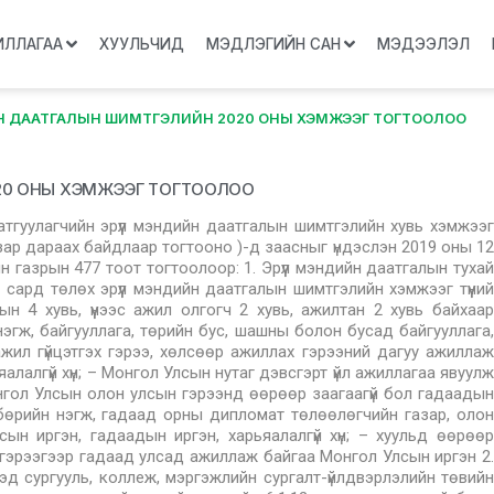
ИЛЛАГАА
ХУУЛЬЧИД
МЭДЛЭГИЙН САН
МЭДЭЭЛЭЛ
ЙН ДААТГАЛЫН ШИМТГЭЛИЙН 2020 ОНЫ ХЭМЖЭЭГ ТОГТООЛОО
020 ОНЫ ХЭМЖЭЭГ ТОГТООЛОО
аатгуулагчийн эрүүл мэндийн даатгалын шимтгэлийн хувь хэмжээг
ар дараах байдлаар тогтооно )-д заасныг үндэслэн 2019 оны 12
газрын 477 тоот тогтоолоор: 1. Эрүүл мэндийн даатгалын тухай
сард төлөх эрүүл мэндийн даатгалын шимтгэлийн хэмжээг түүний
ын 4 хувь, үүнээс ажил олгогч 2 хувь, ажилтан 2 хувь байхаар
 нэгж, байгууллага, төрийн бус, шашны болон бусад байгууллага,
жил гүйцэтгэх гэрээ, хөлсөөр ажиллах гэрээний дагуу ажиллаж
алалгүй хүн; – Монгол Улсын нутаг дэвсгэрт үйл ажиллагаа явуулж
нгол Улсын олон улсын гэрээнд өөрөөр заагаагүй бол гадаадын
бөрийн нэгж, гадаад орны дипломат төлөөлөгчийн газар, олон
н иргэн, гадаадын иргэн, харьяалалгүй хүн; – хуульд өөрөөр
 гэрээгээр гадаад улсад ажиллаж байгаа Монгол Улсын иргэн 2.
эд сургууль, коллеж, мэргэжлийн сургалт-үйлдвэрлэлийн төвийн