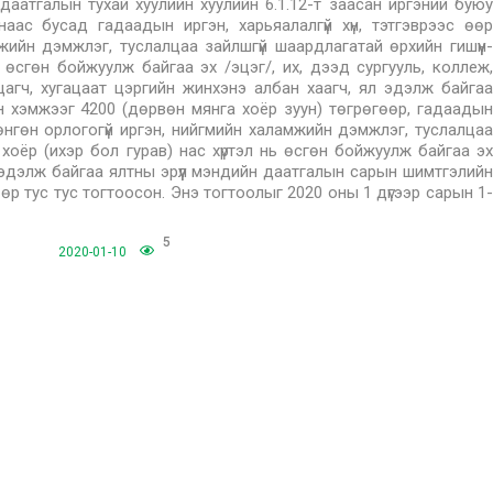
н даатгалын тухай хуулийн хуулийн 6.1.12-т заасан иргэний буюу
наас бусад гадаадын иргэн, харьяалалгүй хүн, тэтгэврээс өөр
жийн дэмжлэг, туслалцаа зайлшгүй шаардлагатай өрхийн гишүүн-
нь өсгөн бойжуулж байгаа эх /эцэг/, их, дээд сургууль, коллеж,
цагч, хугацаат цэргийн жинхэнэ албан хаагч, ял эдэлж байгаа
н хэмжээг 4200 (дөрвөн мянга хоёр зуун) төгрөгөөр, гадаадын
 мөнгөн орлогогүй иргэн, нийгмийн халамжийн дэмжлэг, туслалцаа
ээ хоёр (ихэр бол гурав) нас хүртэл нь өсгөн бойжуулж байгаа эх
л эдэлж байгаа ялтны эрүүл мэндийн даатгалын сарын шимтгэлийн
өр тус тус тогтоосон. Энэ тогтоолыг 2020 оны 1 дүгээр сарын 1-
5
2020-01-10