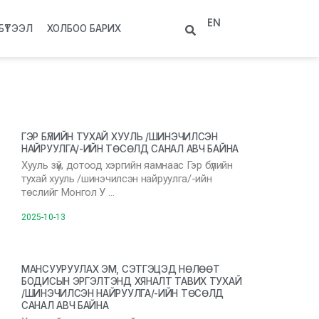
EN
БҮТЭЭЛ
ХОЛБОО БАРИХ
ГЭР БҮЛИЙН ТУХАЙ ХУУЛЬ /ШИНЭЧИЛСЭН
НАЙРУУЛГА/-ИЙН ТӨСӨЛД САНАЛ АВЧ БАЙНА
Хууль зүй, дотоод хэргийн яамнаас Гэр бүлийн
тухай хууль /шинэчилсэн найруулга/-ийн
төслийг Монгол У …
2025-10-13
МАНСУУРУУЛАХ ЭМ, СЭТГЭЦЭД НӨЛӨӨТ
БОДИСЫН ЭРГЭЛТЭНД ХЯНАЛТ ТАВИХ ТУХАЙ
/ШИНЭЧИЛСЭН НАЙРУУЛГА/-ИЙН ТӨСӨЛД
САНАЛ АВЧ БАЙНА