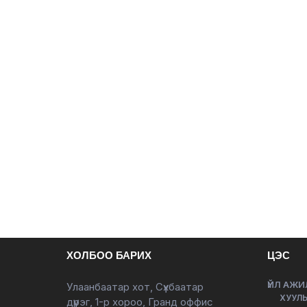
ХОЛБОО БАРИХ
ЦЭС
ҮЙЛ АЖИ
Улаанбаатар хот, Сүхбаатар
ХУУЛЬ
дүүрэг, 1-р хороо, Гранд оффис