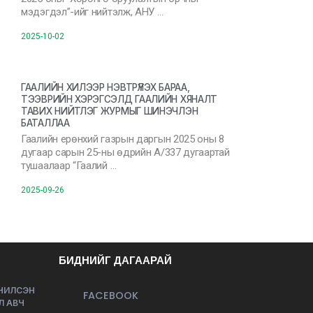
мэдэгдэл”-ийг нийтэлж, АНУ …
2025-10-02
ГААЛИЙН ХИЛЭЭР НЭВТРҮҮЛЭХ БАРАА,
ТЭЭВРИЙН ХЭРЭГСЭЛД ГААЛИЙН ХЯНАЛТ
ТАВИХ НИЙТЛЭГ ЖУРМЫГ ШИНЭЧЛЭН
БАТАЛЛАА
Гаалийн ерөнхий газрын даргын 2025 оны 8
дугаар сарын 25-ны өдрийн А/337 дугаартай
тушаалаар “Гаалий …
2025-09-26
БИДНИЙГ ДАГААРАЙ
ЭЧИЛСЭН
FACEBOOK
Л АВЧ