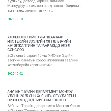
Хууль зүй, дотоод хэргийн яамнаас
Мансууруулах эм, сэтгэцэд нөлөөт бодисын
эргэлтэнд хяналт тавих ту …
2025-10-13
АЖЛЫН ХЭСГИЙН ХУРАЛДААНААР
ИПОТЕКИЙН ЗЭЭЛИЙН ХӨТӨЛБӨРИЙН
ХЭРЭГЖИЛТИЙН ТАЛААР МЭДЭЭЛЭЛ
СОНСЛОО
2025 оны 6 сарын 10-нд УИХ-ын Эдийн
засгийн байнгын хороо ипотекийн зээлийн
хөтөлбөрийн хэрэгжилтийг …
2025-10-02
АНУ-ЫН ТӨРИЙН ДЕПАРТМЕНТ МОНГОЛ
УЛСЫН 2025 ОНЫ ХӨРӨНГӨ ОРУУЛАЛТЫН
ОРЧНЫ МЭДЭГДЛИЙГ НИЙТЭЛЖЭЭ
АНУ-ын Төрийн департамент Монгол Улсын
2025 оны “Хөрөнгө оруулалтын орчны