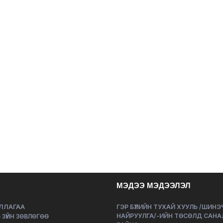
МЭДЭЭ МЭДЭЭЛЭЛ
ЛЛАГАА
ГЭР БҮЛИЙН ТУХАЙ ХУУЛЬ /ШИН
НАЙРУУЛГА/-ИЙН ТӨСӨЛД САНА
 ЗҮЙН ЗӨВЛӨГӨӨ