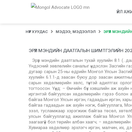
ҮЙЛ АЖ
НҮҮР ХУУДАС
МЭДЭЭ, МЭДЭЭЛЭЛ
ЭРҮҮЛ МЭНДИ
ЭРҮҮЛ МЭНДИЙН ДААТГАЛЫН ШИМТГЭЛИЙН 2
Эрүүл мэндийн даатгалын тухай хуулийн 8.1 (…д
Үндэсний зөвлөлийн саналыг үндэслэн Засгийн газ
дугаар сарын 25-ны өдрийн Монгол Улсын Засгийн 
хуулийн 6.1.1-д заасан буюу дор заасан ажилтны 
сарын хөдөлмөрийн хөлс, түүнтэй адилтгах орлог
тогтоосон. Үүнд: – Өмчийн бүх хэвшлийн аж ахуйн
иргэнтэй байгуулсан хөдөлмөрийн гэрээ болон а
байгаа Монгол Улсын иргэн, гадаадын иргэн, харья
байгаа гадаадын аж ахуйн нэгж, байгууллага, Мо
зээл, тусламжаар хэрэгжиж байгаа төсөл, хөтөл
улсын байгууллагад ажиллаж байгаа Монгол Улсы
заагаагүй бол төрийн албан хаагч; – хөдөлмөрийн
Хувиараа хөдөлмөр эрхлэгч иргэн, малчин, их, дэ