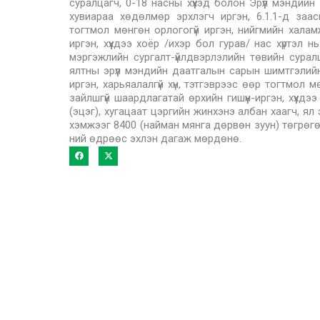
суралцагч, 0-18 насны хүүхэд болон Эрүүл мэндий
хувиараа хөдөлмөр эрхлэгч иргэн, 6.1.1-д заас
тогтмол мөнгөн орлогогүй иргэн, нийгмийн халам
иргэн, хүүхдээ хоёр /ихэр бол гурав/ нас хүртэл 
мэргэжлийн сургалт-үйлдвэрлэлийн төвийн сурал
ялтны эрүүл мэндийн даатгалын сарын шимтгэлий
иргэн, харьяалалгүй хүн, тэтгэврээс өөр тогтмол
зайлшгүй шаардлагатай өрхийн гишүүн-иргэн, хүүхд
(эцэг), хугацаат цэргийн жинхэнэ албан хаагч, я
хэмжээг 8400 (найман мянга дөрвөн зуун) төгрөгө
ний өдрөөс эхлэн дагаж мөрдөнө.