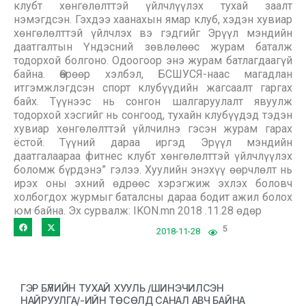
клубт хөнгөлөлттэй үйлчлүүлэх тухай заалт
нэмэгдсэн. Гэхдээ хаанахын ямар клуб, хэдэн хувиар
хөнгөлөлттэй үйлчлэх вэ гэдгийг Эрүүл мэндийн
даатгалтын Үндэсний зөвлөлөөс журам баталж
тодорхой болгоно. Одоогоор энэ журам батлагдаагүй
байна. Өөрөөр хэлбэл, БСШУСЯ-наас магадлан
итгэмжлэгдсэн спорт клубүүдийн жагсаалт гаргах
байх. Түүнээс нь сонгон шалгаруулалт явуулж
тодорхой хэсгийг нь сонгоод, тухайн клубүүдэд тэдэн
хувиар хөнгөлөлттэй үйлчилнэ гэсэн журам гарах
ёстой. Түүний дараа иргэд Эрүүл мэндийн
даатгалаараа фитнес клубт хөнгөлөлттэй үйлчлүүлэх
боломж бүрдэнэ” гэлээ. Хуулийн энэхүү өөрчлөлт нь
ирэх оны эхний өдрөөс хэрэгжиж эхлэх боловч
холбогдох журмыг баталсны дараа бодит ажил болох
юм байна. Эх сурвалж: IKON.mn 2018 .11.28 өдөр
5
2018-11-28
ГЭР БҮЛИЙН ТУХАЙ ХУУЛЬ /ШИНЭЧИЛСЭН
НАЙРУУЛГА/-ИЙН ТӨСӨЛД САНАЛ АВЧ БАЙНА