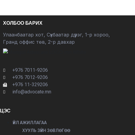
ХОЛБОО БАРИХ
Улаанбаатар хот, Сүхбаатар дүүрэг, 1-р хороо,
Гранд оффис төв, 2-р давхар
+976 7011-9206
+976 7012-9206
+976 11-329206
info@advocate.mn
ЦЭС
ҮЙЛ АЖИЛЛАГАА
ХУУЛЬ ЗҮЙН ЗӨВЛӨГӨӨ