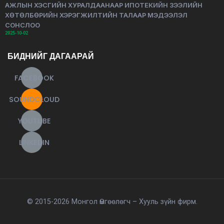
АЖЛЫН ХЭСГИЙН ХУРАЛДААНААР ИПОТЕКИЙН ЗЭЭЛИЙН
ХӨТӨЛБӨРИЙН ХЭРЭГЖИЛТИЙН ТАЛААР МЭДЭЭЛЭЛ
СОНСЛОО
2025-10-02
БИДНИЙГ ДАГААРАЙ
FACEBOOK
SOUNDCLOUD
YOUTUBE
LINKEDIN
© 2015-2026 Монгол Өмгөөлөгч – Хууль зүйн фирм.