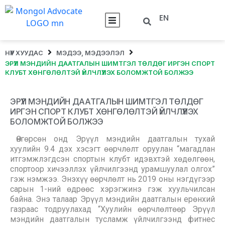
EN
НҮҮР ХУУДАС
МЭДЭЭ, МЭДЭЭЛЭЛ
ЭРҮҮЛ МЭНДИЙН ДААТГАЛЫН ШИМТГЭЛ ТӨЛДӨГ ИРГЭН СПОРТ
КЛУБТ ХӨНГӨЛӨЛТЭЙ ҮЙЛЧЛҮҮЛЭХ БОЛОМЖТОЙ БОЛЖЭЭ
ЭРҮҮЛ МЭНДИЙН ДААТГАЛЫН ШИМТГЭЛ ТӨЛДӨГ
ИРГЭН СПОРТ КЛУБТ ХӨНГӨЛӨЛТЭЙ ҮЙЛЧЛҮҮЛЭХ
БОЛОМЖТОЙ БОЛЖЭЭ
Өнгөрсөн онд Эрүүл мэндийн даатгалын тухай
хуулийн 9.4 дэх хэсэгт өөрчлөлт оруулан “магадлан
итгэмжлэгдсэн спортын клубт идэвхтэй хөдөлгөөн,
спортоор хичээллэх үйлчилгээнд урамшуулал олгох”
гэж нэмжээ. Энэхүү өөрчлөлт нь 2019 оны нэгдүгээр
сарын 1-ний өдрөөс хэрэгжинэ гэж хуульчилсан
байна. Энэ талаар Эрүүл мэндийн даатгалын ерөнхий
газраас тодруулахад “Хуулийн өөрчлөлтөөр Эрүүл
мэндийн даатгалын тусламж үйлчилгээнд фитнес