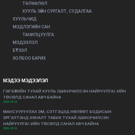
ТӨЛӨӨЛӨЛ
ХУУЛЬ ЗҮЙН СУРГАЛТ, СУДАЛГАА
ХУУЛЬЧИД
МЭДЛЭГИЙН САН
ТАНИЛЦУУЛГА
МЭДЭЭЛЭЛ
БҮТЭЭЛ
ХОЛБОО БАРИХ
МЭДЭЭ МЭДЭЭЛЭЛ
ГЭР БҮЛИЙН ТУХАЙ ХУУЛЬ /ШИНЭЧИЛСЭН НАЙРУУЛГА/-ИЙН
ТӨСӨЛД САНАЛ АВЧ БАЙНА
2025-10-13
МАНСУУРУУЛАХ ЭМ, СЭТГЭЦЭД НӨЛӨӨТ БОДИСЫН
ЭРГЭЛТЭНД ХЯНАЛТ ТАВИХ ТУХАЙ /ШИНЭЧИЛСЭН
НАЙРУУЛГА/-ИЙН ТӨСӨЛД САНАЛ АВЧ БАЙНА
2025-10-13