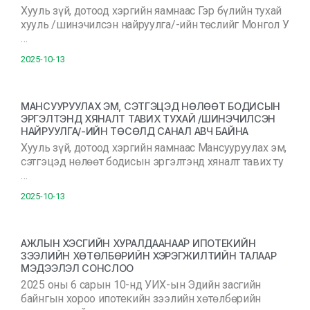
Хууль зүй, дотоод хэргийн яамнаас Гэр бүлийн тухай
хууль /шинэчилсэн найруулга/-ийн төслийг Монгол У
…
2025-10-13
МАНСУУРУУЛАХ ЭМ, СЭТГЭЦЭД НӨЛӨӨТ БОДИСЫН
ЭРГЭЛТЭНД ХЯНАЛТ ТАВИХ ТУХАЙ /ШИНЭЧИЛСЭН
НАЙРУУЛГА/-ИЙН ТӨСӨЛД САНАЛ АВЧ БАЙНА
Хууль зүй, дотоод хэргийн яамнаас Мансууруулах эм,
сэтгэцэд нөлөөт бодисын эргэлтэнд хяналт тавих ту
…
2025-10-13
АЖЛЫН ХЭСГИЙН ХУРАЛДААНААР ИПОТЕКИЙН
ЗЭЭЛИЙН ХӨТӨЛБӨРИЙН ХЭРЭГЖИЛТИЙН ТАЛААР
МЭДЭЭЛЭЛ СОНСЛОО
2025 оны 6 сарын 10-нд УИХ-ын Эдийн засгийн
байнгын хороо ипотекийн зээлийн хөтөлбөрийн