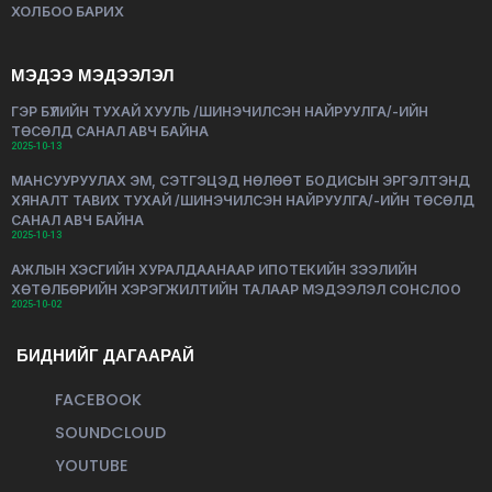
ХОЛБОО БАРИХ
МЭДЭЭ МЭДЭЭЛЭЛ
ГЭР БҮЛИЙН ТУХАЙ ХУУЛЬ /ШИНЭЧИЛСЭН НАЙРУУЛГА/-ИЙН
ТӨСӨЛД САНАЛ АВЧ БАЙНА
2025-10-13
МАНСУУРУУЛАХ ЭМ, СЭТГЭЦЭД НӨЛӨӨТ БОДИСЫН ЭРГЭЛТЭНД
ХЯНАЛТ ТАВИХ ТУХАЙ /ШИНЭЧИЛСЭН НАЙРУУЛГА/-ИЙН ТӨСӨЛД
САНАЛ АВЧ БАЙНА
2025-10-13
АЖЛЫН ХЭСГИЙН ХУРАЛДААНААР ИПОТЕКИЙН ЗЭЭЛИЙН
ХӨТӨЛБӨРИЙН ХЭРЭГЖИЛТИЙН ТАЛААР МЭДЭЭЛЭЛ СОНСЛОО
2025-10-02
БИДНИЙГ ДАГААРАЙ
FACEBOOK
SOUNDCLOUD
YOUTUBE