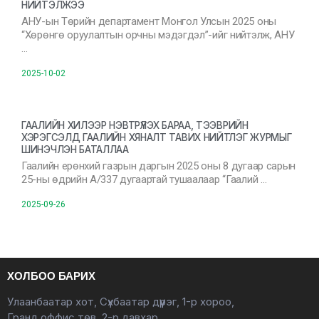
НИЙТЭЛЖЭЭ
АНУ-ын Төрийн департамент Монгол Улсын 2025 оны
“Хөрөнгө оруулалтын орчны мэдэгдэл”-ийг нийтэлж, АНУ
…
2025-10-02
ГААЛИЙН ХИЛЭЭР НЭВТРҮҮЛЭХ БАРАА, ТЭЭВРИЙН
ХЭРЭГСЭЛД ГААЛИЙН ХЯНАЛТ ТАВИХ НИЙТЛЭГ ЖУРМЫГ
ШИНЭЧЛЭН БАТАЛЛАА
Гаалийн ерөнхий газрын даргын 2025 оны 8 дугаар сарын
25-ны өдрийн А/337 дугаартай тушаалаар “Гаалий …
2025-09-26
ХОЛБОО БАРИХ
Улаанбаатар хот, Сүхбаатар дүүрэг, 1-р хороо,
Гранд оффис төв, 2-р давхар