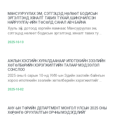
МАНСУУРУУЛАХ ЭМ, СЭТГЭЦЭД НӨЛӨӨТ БОДИСЫН
ЭРГЭЛТЭНД ХЯНАЛТ ТАВИХ ТУХАЙ /ШИНЭЧИЛСЭН
НАЙРУУЛГА/-ИЙН ТӨСӨЛД САНАЛ АВЧ БАЙНА
Хууль зүй, дотоод хэргийн яамнаас Мансууруулах эм,
сэтгэцэд нөлөөт бодисын эргэлтэнд хяналт тавих ту …
2025-10-13
АЖЛЫН ХЭСГИЙН ХУРАЛДААНААР ИПОТЕКИЙН ЗЭЭЛИЙН
ХӨТӨЛБӨРИЙН ХЭРЭГЖИЛТИЙН ТАЛААР МЭДЭЭЛЭЛ
СОНСЛОО
2025 оны 6 сарын 10-нд УИХ-ын Эдийн засгийн байнгын
хороо ипотекийн зээлийн хөтөлбөрийн хэрэгжилтийг …
2025-10-02
АНУ-ЫН ТӨРИЙН ДЕПАРТМЕНТ МОНГОЛ УЛСЫН 2025 ОНЫ
ХӨРӨНГӨ ОРУУЛАЛТЫН ОРЧНЫ МЭДЭГДЛИЙГ