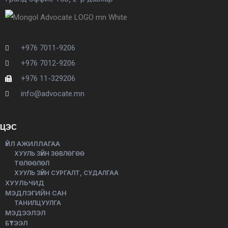
+976 7011-9206
+976 7012-9206
+976 11-329206
info@advocate.mn
ЦЭС
ҮЙЛ АЖИЛЛАГАА
ХУУЛЬ ЗҮЙН ЗӨВЛӨГӨӨ
ТӨЛӨӨЛӨЛ
ХУУЛЬ ЗҮЙН СУРГАЛТ, СУДАЛГАА
ХУУЛЬЧИД
МЭДЛЭГИЙН САН
ТАНИЛЦУУЛГА
МЭДЭЭЛЭЛ
БҮТЭЭЛ