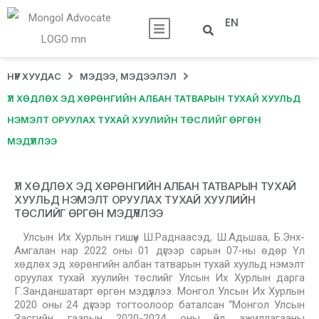
EN
НҮҮР ХУУДАС
МЭДЭЭ, МЭДЭЭЛЭЛ
ҮЛ ХӨДЛӨХ ЭД ХӨРӨНГИЙН АЛБАН ТАТВАРЫН ТУХАЙ ХУУЛЬД
НЭМЭЛТ ОРУУЛАХ ТУХАЙ ХУУЛИЙН ТӨСЛИЙГ ӨРГӨН
МЭДҮҮЛЛЭЭ
ҮЛ ХӨДЛӨХ ЭД ХӨРӨНГИЙН АЛБАН ТАТВАРЫН ТУХАЙ
ХУУЛЬД НЭМЭЛТ ОРУУЛАХ ТУХАЙ ХУУЛИЙН
ТӨСЛИЙГ ӨРГӨН МЭДҮҮЛЛЭЭ
Улсын Их Хурлын гишүүн Ш.Раднаасэд, Ш.Адьшаа, Б.Энх-
Амгалан нар 2022 оны 01 дүгээр сарын 07-ны өдөр Үл
хөдлөх эд хөрөнгийн албан татварын тухай хуульд нэмэлт
оруулах тухай хуулийн төслийг Улсын Их Хурлын дарга
Г.Занданшатарт өргөн мэдүүллээ. Монгол Улсын Их Хурлын
2020 оны 24 дүгээр тогтоолоор баталсан “Монгол Улсын
Засгийн газрын 2020-2024 оны үйл ажиллагааны