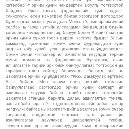
хөтөлбөр”-т эрчим хүчний найдвартай, аюулгүй, тогтвортой
байдлыг бүрэн хангах, үйлдвэрлэлийн хүчин чадлыг
сайжруулж, өсөн нэмэгдэж байгаа хэрэгцээг дотоодоос
бүрэн хангах чиглэл тусгагдсан. Монгол Улсын эрчим хүчний
салбар нь газар нутгийн алслагдмал байдал, дэд бүтцийн
хөгжлөөс хамааран төв, зүүн, баруун болон Алтай-Улиастай
эрчим хүчний сүлжээ гэсэн дөрвөн хэсгээс бүрддэг. Улсын
хэмжээнд цахилгаан эрчим хүчний суурилагдсан хүчин
чадлын хоёр хувийг усан цахилгаан станц үйлдвэрлэдэг.
Эрчим хүчний чиглэлээр үйл ажиллагаа явуулдаг төрийн
өмчит компани нь үйлдвэрлэсэн бүтээгдэхүүн, ажил
үйлчилгээгээ төрийн эрх бүхий байгууллагаас тогтоосон үнэ
тарифаар олон нийтэд борлуулдаг бөгөөд энэ нь
цахилгаан эрчим хүч үйлдвэрлэх, түгээх, дамжуулах өртгөөс
бага байдаг. Мөн зарим орон нутгийн татварын
байгууллагаас сэргээгдэх эрчим хүчний салбарт үйл
ажиллагаа явуулж байгаа төрийн өмчит компанийн
цахилгаан станцын барилга, далан, ашиглалтын тунель,
ажлын байр зэрэгт Үл хөдлөх эд хөрөнгийн албан татвар
ногдуулж байгаа нь хэрэглэгчдийг цахилгаан эрчим хүчээр
тасралтгүй, найдвартай хангахын тулд үндсэн үйл
ажиллагаагаа явуулахад шаардлагатай турбин,
генераторын урсгал засваруудыг хийж үйлдвэрлэлийн