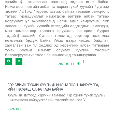
хэвийн үйл ажиллагааг хангахад хүндрэл үүсгэж байна.
Нэмэгдсэн өртгийн албан татварын тухай хуулийн 7 дугаар
зүйлийн 7.2.15-д “төрөөс олгож байгаа төсвийн санхүүжилт,
татаас, урамшууллыг нэмэгдсэн өртгийн албан татвар
ногдуулах үйл ажиллагаанд нэгэн адил хамруулна” гэж
заасан нь тухайн хуулийн этгээдийн алдагдлыг нэмэгдүүлж,
мөн хэмжээгээр хөрөнгө оруулалт, санхүүжилт буурах
төдийгүй зээлийн буцаан төлөлтөд сөргөөр нөлөөлөх
нөхцөлийг бүрдүүлж байна. Иймд дээрх нөхцөл байдлыг
харгалзан үзэж Үл хөдлөх эд хөрөнгийн албан татварын
тухай хуульд нэмэлт оруулах хуулийн төслийг
боловсруулсныг төсөл санаачлагчид танилцууллаа.
5
2022-01-14
ГЭР БҮЛИЙН ТУХАЙ ХУУЛЬ /ШИНЭЧИЛСЭН НАЙРУУЛГА/-
ИЙН ТӨСӨЛД САНАЛ АВЧ БАЙНА
Хууль зүй, дотоод хэргийн яамнаас Гэр бүлийн тухай хууль /
шинэчилсэн найруулга/-ийн төслийг Монгол У …
2025-10-13