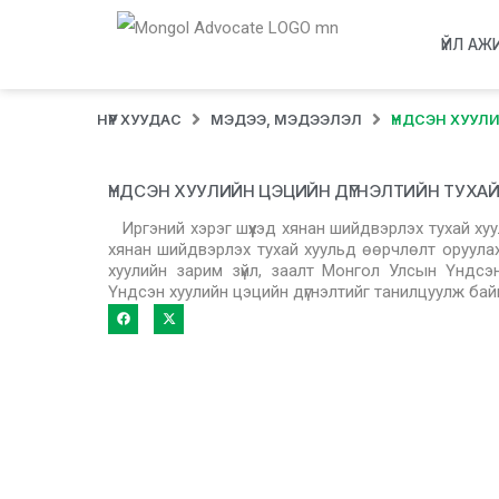
ҮЙЛ АЖ
НҮҮР ХУУДАС
МЭДЭЭ, МЭДЭЭЛЭЛ
ҮНДСЭН ХУУЛ
ҮНДСЭН ХУУЛИЙН ЦЭЦИЙН ДҮГНЭЛТИЙН ТУХА
Иргэний хэрэг шүүхэд хянан шийдвэрлэх тухай хуу
хянан шийдвэрлэх тухай хуульд өөрчлөлт оруулах 
хуулийн зарим зүйл, заалт Монгол Улсын Үндсэ
Үндсэн хуулийн цэцийн дүгнэлтийг танилцуулж байн