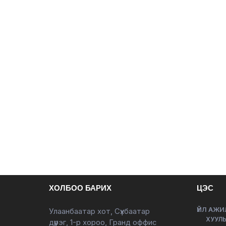
ХОЛБОО БАРИХ
ЦЭС
ҮЙЛ АЖИ
Улаанбаатар хот, Сүхбаатар
ХУУЛЬ
дүүрэг, 1-р хороо, Гранд оффис