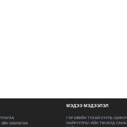
МЭДЭЭ МЭДЭЭЛЭЛ
ЛЛАГАА
ГЭР БҮЛИЙН ТУХАЙ ХУУЛЬ /ШИН
НАЙРУУЛГА/-ИЙН ТӨСӨЛД САНА
 ЗҮЙН ЗӨВЛӨГӨӨ