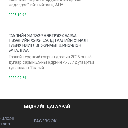
мэдэгдэл”-ийг нийтэлж, АНУ …
2025-10-02
ГААЛИЙН ХИЛЭЭР НЭВТРҮҮЛЭХ БАРАА,
ТЭЭВРИЙН ХЭРЭГСЭЛД ГААЛИЙН ХЯНАЛТ
ТАВИХ НИЙТЛЭГ ЖУРМЫГ ШИНЭЧЛЭН
БАТАЛЛАА
Гаалийн ерөнхий газрын даргын 2025 оны 8
дугаар сарын 25-ны өдрийн А/337 дугаартай
тушаалаар “Гаалий …
2025-09-26
БИДНИЙГ ДАГААРАЙ
ЭЧИЛСЭН
FACEBOOK
Л АВЧ