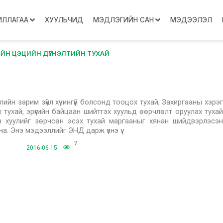
ИЛЛАГАА
ХУУЛЬЧИД
МЭДЛЭГИЙН САН
МЭДЭЭЛЭЛ
ИЙН ЦЭЦИЙН ДҮГНЭЛТИЙН ТУХАЙ
Й
лийн зарим зүйл хүчингүй болсонд тооцох тухай, Захиргааны хэрэг
тухай, эрүүгийн байцаан шийтгэх хуульд өөрчлөлт оруулах тухай
н хуулийг зөрчсөн эсэх тухай маргааныг хянан шийдвэрлэсэн
а. Энэ мэдээллийг ЭНД дарж үзнэ үү.
7
2016-06-15