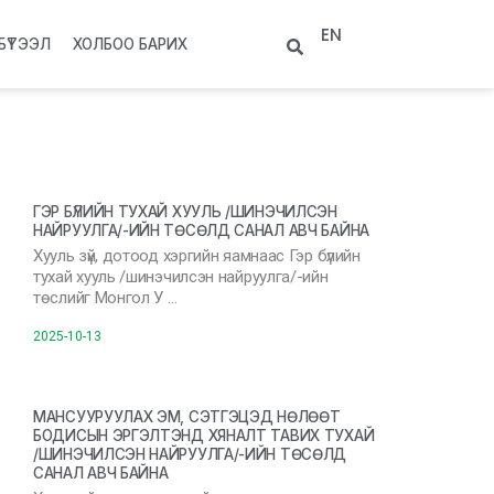
EN
БҮТЭЭЛ
ХОЛБОО БАРИХ
ГЭР БҮЛИЙН ТУХАЙ ХУУЛЬ /ШИНЭЧИЛСЭН
НАЙРУУЛГА/-ИЙН ТӨСӨЛД САНАЛ АВЧ БАЙНА
Хууль зүй, дотоод хэргийн яамнаас Гэр бүлийн
тухай хууль /шинэчилсэн найруулга/-ийн
төслийг Монгол У …
2025-10-13
МАНСУУРУУЛАХ ЭМ, СЭТГЭЦЭД НӨЛӨӨТ
БОДИСЫН ЭРГЭЛТЭНД ХЯНАЛТ ТАВИХ ТУХАЙ
/ШИНЭЧИЛСЭН НАЙРУУЛГА/-ИЙН ТӨСӨЛД
САНАЛ АВЧ БАЙНА