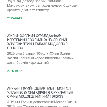
Хууль зүй, дотоод хэргийн яамнаас
Мансууруулах эм, сэтгэцэд нөлөөт бодисын
эргэлтэнд хяналт тавих ту …
2025-10-13
АЖЛЫН ХЭСГИЙН ХУРАЛДААНААР
ИПОТЕКИЙН ЗЭЭЛИЙН ХӨТӨЛБӨРИЙН
ХЭРЭГЖИЛТИЙН ТАЛААР МЭДЭЭЛЭЛ
СОНСЛОО
2025 оны 6 сарын 10-нд УИХ-ын Эдийн
засгийн байнгын хороо ипотекийн зээлийн
хөтөлбөрийн хэрэгжилтийг …
2025-10-02
АНУ-ЫН ТӨРИЙН ДЕПАРТМЕНТ МОНГОЛ
УЛСЫН 2025 ОНЫ ХӨРӨНГӨ ОРУУЛАЛТЫН
ОРЧНЫ МЭДЭГДЛИЙГ НИЙТЭЛЖЭЭ
АНУ-ын Төрийн департамент Монгол Улсын
2025 оны “Хөрөнгө оруулалтын орчны