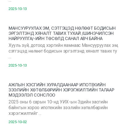
…
2025-10-13
МАНСУУРУУЛАХ ЭМ, СЭТГЭЦЭД НӨЛӨӨТ БОДИСЫН
ЭРГЭЛТЭНД ХЯНАЛТ ТАВИХ ТУХАЙ /ШИНЭЧИЛСЭН
НАЙРУУЛГА/-ИЙН ТӨСӨЛД САНАЛ АВЧ БАЙНА
Хууль зүй, дотоод хэргийн яамнаас Мансууруулах эм,
сэтгэцэд нөлөөт бодисын эргэлтэнд хяналт тавих ту
…
2025-10-13
АЖЛЫН ХЭСГИЙН ХУРАЛДААНААР ИПОТЕКИЙН
ЗЭЭЛИЙН ХӨТӨЛБӨРИЙН ХЭРЭГЖИЛТИЙН ТАЛААР
МЭДЭЭЛЭЛ СОНСЛОО
2025 оны 6 сарын 10-нд УИХ-ын Эдийн засгийн
байнгын хороо ипотекийн зээлийн хөтөлбөрийн
хэрэгжилтийг …
2025-10-02