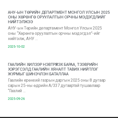
АНУ-ЫН ТӨРИЙН ДЕПАРТМЕНТ МОНГОЛ УЛСЫН 2025
ОНЫ ХӨРӨНГӨ ОРУУЛАЛТЫН ОРЧНЫ МЭДЭГДЛИЙГ
НИЙТЭЛЖЭЭ
АНУ-ын Төрийн департамент Монгол Улсын 2025
оны “Хөрөнгө оруулалтын орчны мэдэгдэл”-ийг
нийтэлж, АНУ …
2025-10-02
ГААЛИЙН ХИЛЭЭР НЭВТРҮҮЛЭХ БАРАА, ТЭЭВРИЙН
ХЭРЭГСЭЛД ГААЛИЙН ХЯНАЛТ ТАВИХ НИЙТЛЭГ
ЖУРМЫГ ШИНЭЧЛЭН БАТАЛЛАА
Гаалийн ерөнхий газрын даргын 2025 оны 8 дугаар
сарын 25-ны өдрийн А/337 дугаартай тушаалаар
“Гаалий …
2025-09-26