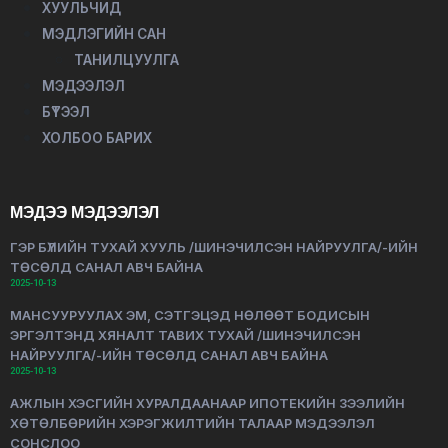
ХУУЛЬЧИД
МЭДЛЭГИЙН САН
ТАНИЛЦУУЛГА
МЭДЭЭЛЭЛ
БҮТЭЭЛ
ХОЛБОО БАРИХ
МЭДЭЭ МЭДЭЭЛЭЛ
ГЭР БҮЛИЙН ТУХАЙ ХУУЛЬ /ШИНЭЧИЛСЭН НАЙРУУЛГА/-ИЙН
ТӨСӨЛД САНАЛ АВЧ БАЙНА
2025-10-13
МАНСУУРУУЛАХ ЭМ, СЭТГЭЦЭД НӨЛӨӨТ БОДИСЫН
ЭРГЭЛТЭНД ХЯНАЛТ ТАВИХ ТУХАЙ /ШИНЭЧИЛСЭН
НАЙРУУЛГА/-ИЙН ТӨСӨЛД САНАЛ АВЧ БАЙНА
2025-10-13
АЖЛЫН ХЭСГИЙН ХУРАЛДААНААР ИПОТЕКИЙН ЗЭЭЛИЙН
ХӨТӨЛБӨРИЙН ХЭРЭГЖИЛТИЙН ТАЛААР МЭДЭЭЛЭЛ
СОНСЛОО