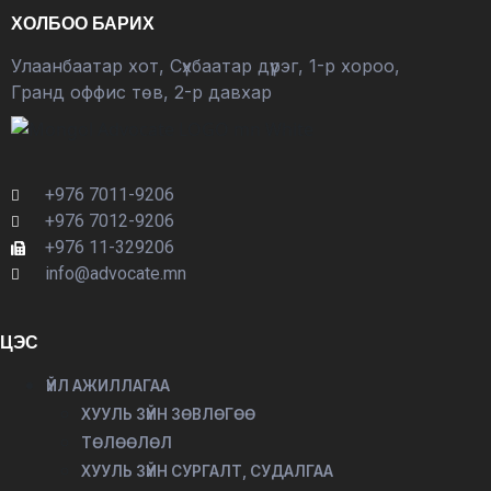
ХОЛБОО БАРИХ
Улаанбаатар хот, Сүхбаатар дүүрэг, 1-р хороо,
Гранд оффис төв, 2-р давхар
+976 7011-9206
+976 7012-9206
+976 11-329206
info@advocate.mn
ЦЭС
ҮЙЛ АЖИЛЛАГАА
ХУУЛЬ ЗҮЙН ЗӨВЛӨГӨӨ
ТӨЛӨӨЛӨЛ
ХУУЛЬ ЗҮЙН СУРГАЛТ, СУДАЛГАА