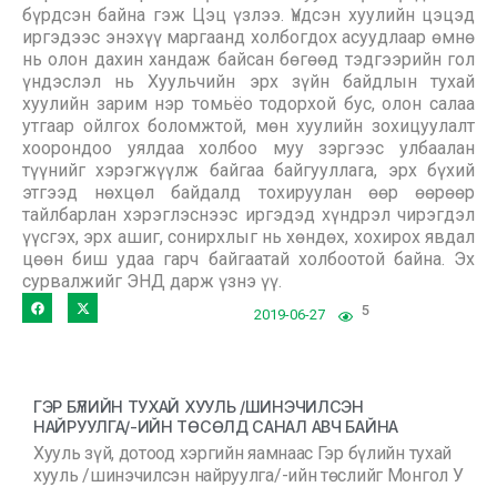
бүрдсэн байна гэж Цэц үзлээ. Үндсэн хуулийн цэцэд
иргэдээс энэхүү маргаанд холбогдох асуудлаар өмнө
нь олон дахин хандаж байсан бөгөөд тэдгээрийн гол
үндэслэл нь Хуульчийн эрх зүйн байдлын тухай
хуулийн зарим нэр томьёо тодорхой бус, олон салаа
утгаар ойлгох боломжтой, мөн хуулийн зохицуулалт
хоорондоо уялдаа холбоо муу зэргээс улбаалан
түүнийг хэрэгжүүлж байгаа байгууллага, эрх бүхий
этгээд нөхцөл байдалд тохируулан өөр өөрөөр
тайлбарлан хэрэглэснээс иргэдэд хүндрэл чирэгдэл
үүсгэх, эрх ашиг, сонирхлыг нь хөндөх, хохирох явдал
цөөн биш удаа гарч байгаатай холбоотой байна. Эх
сурвалжийг ЭНД дарж үзнэ үү.
5
2019-06-27
ГЭР БҮЛИЙН ТУХАЙ ХУУЛЬ /ШИНЭЧИЛСЭН
НАЙРУУЛГА/-ИЙН ТӨСӨЛД САНАЛ АВЧ БАЙНА
Хууль зүй, дотоод хэргийн яамнаас Гэр бүлийн тухай
хууль /шинэчилсэн найруулга/-ийн төслийг Монгол У