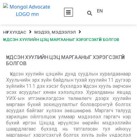
EN
НҮҮР ХУУДАС
МЭДЭЭ, МЭДЭЭЛЭЛ
ҮНДСЭН ХУУЛИЙН ЦЭЦ МАРГААНЫГ ХЭРЭГСЭХГҮЙ БОЛГОВ
ҮНДСЭН ХУУЛИЙН ЦЭЦ МАРГААНЫГ ХЭРЭГСЭХГҮЙ
БОЛГОВ
Үндсэн хуулийн цэцийн дунд суудлын хуралдаанаар
Хуульчийн эрх зүйн байдлын тухай хуулийн 11 дүгээр
зүйлийн 11.1 дэх хэсэг бүхэлдээ Үндсэн хууль зөрчсөн
эсэх асуудлыг хянан хэлэлцлээ. Хуралдааны явцад
УИХ-ын итгэмжлэгдсэн төлөөлөгч дээрх хуулийн
маргаан бүхий зохицуулалтыг боловсронгуй болгох
асуудал байгааг хүлээн зөвшөөрөв. Маргагч талууд
харилцан ойлголцож улмаар мэдээлэл гаргагч нэр
бүхий иргэн Цэцэд ирүүлсэн өөрийн мэдээллийн
шаардлагаас бүхэлд нь татгалзсан тул ийнхүү
маргааныг хэрэгсэхгүй болгох хууль зүйн үндэслэл