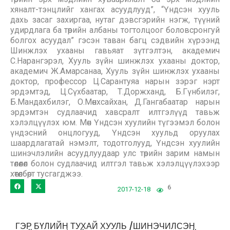
хяналт-тэнцлийг хангах асуудлууд”, “Үндсэн хууль
дахь засаг захиргаа, нутаг дэвсгэрийн нэгж, түүний
удирдлага ба төрийн албаны тогтолцоог боловсронгуй
болгох асуудал” гэсэн таван багц сэдвийн хүрээнд
Шинжлэх ухааны гавьяат зүтгэлтэн, академич
С.Нарангэрэл, Хууль зүйн шинжлэх ухааны доктор,
академич Ж.Амарсанаа, Хууль зүйн шинжлэх ухааны
доктор, профессор Ц.Сарантуяа нарын зэрэг нэрт
эрдэмтэд, Ц.Сүхбаатар, Т.Доржханд, Б.Гүнбилэг,
Б.Мандахбилэг, О.Мөнхсайхан, Д.Гангабаатар нарын
эрдэмтэн судлаачид хавсралт илтгэлүүд тавьж
хэлэлцүүлэх юм. Мөн Үндсэн хуулийн түгээмэл болон
үндэсний онцлогууд, Үндсэн хуульд оруулах
шаардлагатай нэмэлт, тодотголууд, Үндсэн хуулийн
шинэчлэлийн асуудлуудаар улс төрийн зарим намын
төлөөлөл болон судлаачид илтгэл тавьж хэлэлцүүлэхээр
хөтөлбөрт тусгагджээ.
6
2017-12-18
ГЭР БҮЛИЙН ТУХАЙ ХУУЛЬ /ШИНЭЧИЛСЭН