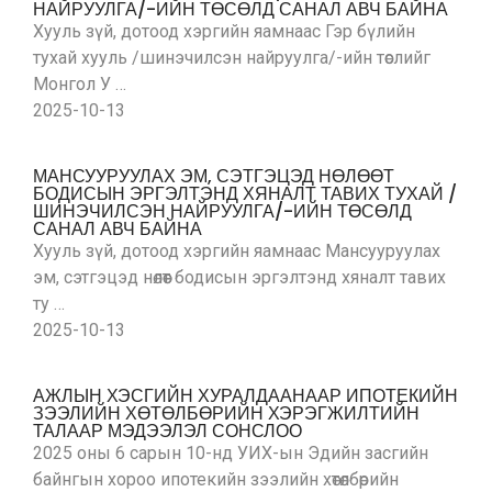
НАЙРУУЛГА/-ИЙН ТӨСӨЛД САНАЛ АВЧ БАЙНА
Хууль зүй, дотоод хэргийн яамнаас Гэр бүлийн
тухай хууль /шинэчилсэн найруулга/-ийн төслийг
Монгол У …
2025-10-13
МАНСУУРУУЛАХ ЭМ, СЭТГЭЦЭД НӨЛӨӨТ
БОДИСЫН ЭРГЭЛТЭНД ХЯНАЛТ ТАВИХ ТУХАЙ /
ШИНЭЧИЛСЭН НАЙРУУЛГА/-ИЙН ТӨСӨЛД
САНАЛ АВЧ БАЙНА
Хууль зүй, дотоод хэргийн яамнаас Мансууруулах
эм, сэтгэцэд нөлөөт бодисын эргэлтэнд хяналт тавих
ту …
2025-10-13
АЖЛЫН ХЭСГИЙН ХУРАЛДААНААР ИПОТЕКИЙН
ЗЭЭЛИЙН ХӨТӨЛБӨРИЙН ХЭРЭГЖИЛТИЙН
ТАЛААР МЭДЭЭЛЭЛ СОНСЛОО
2025 оны 6 сарын 10-нд УИХ-ын Эдийн засгийн
байнгын хороо ипотекийн зээлийн хөтөлбөрийн