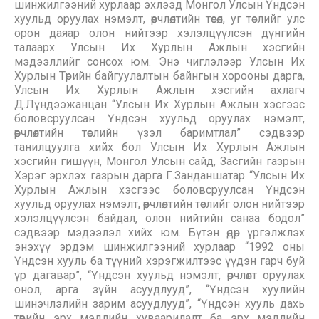
шинжилгээний хурлаар эхлээд Монгол Улсын Үндсэн
хуульд оруулах нэмэлт, өөрчлөлтийн төсөл, уг төслийг улс
орон даяар олон нийтээр хэлэлцүүлсэн дүнгийн
талаарх Улсын Их Хурлын Ажлын хэсгийн
мэдээллийг сонсох юм. Энэ чиглэлээр Улсын Их
Хурлын Төрийн байгуулалтын байнгын хорооны дарга,
Улсын Их Хурлын Ажлын хэсгийн ахлагч
Д.Лүндээжанцан “Улсын Их Хурлын Ажлын хэсгээс
боловсруулсан Үндсэн хуульд оруулах нэмэлт,
өөрчлөлтийн төслийн үзэл баримтлал” сэдвээр
танилцуулга хийх бол Улсын Их Хурлын Ажлын
хэсгийн гишүүн, Монгол Улсын сайд, Засгийн газрын
Хэрэг эрхлэх газрын дарга Г.Занданшатар “Улсын Их
Хурлын Ажлын хэсгээс боловсруулсан Үндсэн
хуульд оруулах нэмэлт, өөрчлөлтийн төслийг олон нийтээр
хэлэлцүүлсэн байдал, олон нийтийн санаа бодол”
сэдвээр мэдээлэл хийх юм. Бүтэн өдөр үргэлжлэх
энэхүү эрдэм шинжилгээний хурлаар “1992 оны
Үндсэн хууль ба түүний хэрэгжилтээс үүдэн гарч буй
үр дагавар”, “Үндсэн хуульд нэмэлт, өөрчлөлт оруулах
онол, арга зүйн асуудлууд”, “Үндсэн хуулийн
шинэчлэлийн зарим асуудлууд”, “Үндсэн хууль дахь
төрийн эрх мэдлийн хуваарилалт ба эрх мэдлийн