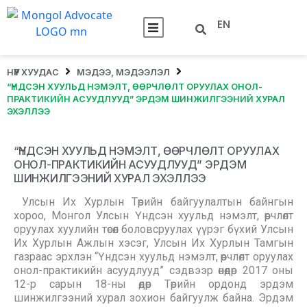
EN
НҮҮР ХУУДАС
МЭДЭЭ, МЭДЭЭЛЭЛ
“ҮНДСЭН ХУУЛЬД НЭМЭЛТ, ӨӨРЧЛӨЛТ ОРУУЛАХ ОНОЛ-
ПРАКТИКИЙН АСУУДЛУУД” ЭРДЭМ ШИНЖИЛГЭЭНИЙ ХУРАЛ
ЭХЭЛЛЭЭ
“ҮНДСЭН ХУУЛЬД НЭМЭЛТ, ӨӨРЧЛӨЛТ ОРУУЛАХ
ОНОЛ-ПРАКТИКИЙН АСУУДЛУУД” ЭРДЭМ
ШИНЖИЛГЭЭНИЙ ХУРАЛ ЭХЭЛЛЭЭ
Улсын Их Хурлын Төрийн байгуулалтын байнгын
хороо, Монгол Улсын Үндсэн хуульд нэмэлт, өөрчлөлт
оруулах хуулийн төсөл боловсруулах үүрэг бүхий Улсын
Их Хурлын Ажлын хэсэг, Улсын Их Хурлын Тамгын
газраас эрхлэн “Үндсэн хуульд нэмэлт, өөрчлөлт оруулах
онол-практикийн асуудлууд” сэдвээр өнөөдөр 2017 оны
12-р сарын 18-ны өдөр Төрийн ордонд эрдэм
шинжилгээний хурал зохион байгуулж байна. Эрдэм