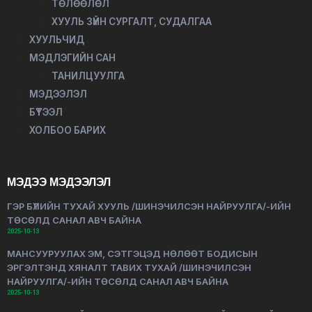
ТӨЛӨӨЛӨЛ
ХУУЛЬ ЗҮЙН СУРГАЛТ, СУДАЛГАА
ХУУЛЬЧИД
МЭДЛЭГИЙН САН
ТАНИЛЦУУЛГА
МЭДЭЭЛЭЛ
БҮТЭЭЛ
ХОЛБОО БАРИХ
МЭДЭЭ МЭДЭЭЛЭЛ
ГЭР БҮЛИЙН ТУХАЙ ХУУЛЬ /ШИНЭЧИЛСЭН НАЙРУУЛГА/-ИЙН
ТӨСӨЛД САНАЛ АВЧ БАЙНА
2025-10-13
МАНСУУРУУЛАХ ЭМ, СЭТГЭЦЭД НӨЛӨӨТ БОДИСЫН
ЭРГЭЛТЭНД ХЯНАЛТ ТАВИХ ТУХАЙ /ШИНЭЧИЛСЭН
НАЙРУУЛГА/-ИЙН ТӨСӨЛД САНАЛ АВЧ БАЙНА
2025-10-13