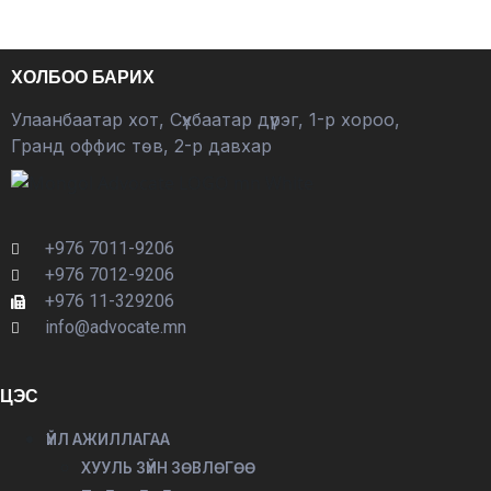
ХОЛБОО БАРИХ
Улаанбаатар хот, Сүхбаатар дүүрэг, 1-р хороо,
Гранд оффис төв, 2-р давхар
+976 7011-9206
+976 7012-9206
+976 11-329206
info@advocate.mn
ЦЭС
ҮЙЛ АЖИЛЛАГАА
ХУУЛЬ ЗҮЙН ЗӨВЛӨГӨӨ