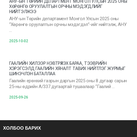
АНУ-ЫН ТӨРИЙН ДЕПАРТМЕНТ МОНГОЛ УЛСЫН 2025 ОНЫ
ХӨРӨНГӨ ОРУУЛАЛТЫН ОРЧНЫ МЭДЭГДЛИЙГ
НИЙТЭЛЖЭЭ
АНУ-ын Төрийн департамент Монгол Улсын 2025 оны
“Хөрөнгө оруулалтын орчны мэдэгдэл”-ийг нийтэлж, АНУ
…
2025-10-02
ГААЛИЙН ХИЛЭЭР НЭВТРҮҮЛЭХ БАРАА, ТЭЭВРИЙН
ХЭРЭГСЭЛД ГААЛИЙН ХЯНАЛТ ТАВИХ НИЙТЛЭГ ЖУРМЫГ
ШИНЭЧЛЭН БАТАЛЛАА
Гаалийн ерөнхий газрын даргын 2025 оны 8 дугаар сарын
25-ны өдрийн А/337 дугаартай тушаалаар “Гаалий …
2025-09-26
ХОЛБОО БАРИХ