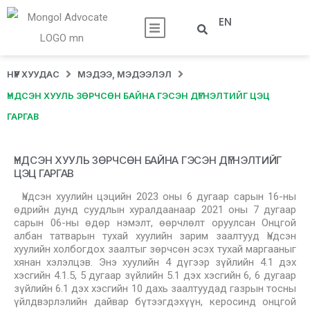
EN
НҮҮР ХУУДАС
МЭДЭЭ, МЭДЭЭЛЭЛ
ҮНДСЭН ХУУЛЬ ЗӨРЧСӨН БАЙНА ГЭСЭН ДҮГНЭЛТИЙГ ЦЭЦ
ГАРГАВ
ҮНДСЭН ХУУЛЬ ЗӨРЧСӨН БАЙНА ГЭСЭН ДҮГНЭЛТИЙГ
ЦЭЦ ГАРГАВ
Үндсэн хуулийн цэцийн 2023 оны 6 дугаар сарын 16-ны
өдрийн дунд суудлын хуралдаанаар 2021 оны 7 дугаар
сарын 06-ны өдөр нэмэлт, өөрчлөлт оруулсан Онцгой
албан татварын тухай хуулийн зарим заалтууд Үндсэн
хуулийн холбогдох заалтыг зөрчсөн эсэх тухай маргааныг
хянан хэлэлцэв. Энэ хуулийн 4 дүгээр зүйлийн 4.1 дэх
хэсгийн 4.1.5, 5 дугаар зүйлийн 5.1 дэх хэсгийн 6, 6 дугаар
зүйлийн 6.1 дэх хэсгийн 10 дахь заалтуудад газрын тосны
үйлдвэрлэлийн дайвар бүтээгдэхүүн, керосинд онцгой