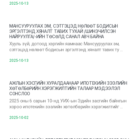
2025-10-13
МАНСУУРУУЛАХ ЭМ, СЭТГЭЦЭД НӨЛӨӨТ БОДИСЫН
ЭРГЭЛТЭНД ХЯНАЛТ ТАВИХ ТУХАЙ /ШИНЭЧИЛСЭН
НАЙРУУЛГА/-ИЙН ТӨСӨЛД САНАЛ АВЧ БАЙНА
Хууль зүй, дотоод хэргийн яамнаас Мансууруулах эм,
сэтгэцэд нөлөөт бодисын эргэлтэнд хяналт тавих ту …
2025-10-13
АЖЛЫН ХЭСГИЙН ХУРАЛДААНААР ИПОТЕКИЙН ЗЭЭЛИЙН
ХӨТӨЛБӨРИЙН ХЭРЭГЖИЛТИЙН ТАЛААР МЭДЭЭЛЭЛ
СОНСЛОО
2025 оны 6 сарын 10-нд УИХ-ын Эдийн засгийн байнгын
хороо ипотекийн зээлийн хөтөлбөрийн хэрэгжилтийг …
2025-10-02