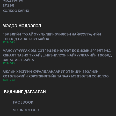
МЭДЭЭЛЭЛ
БҮТЭЭЛ
ХОЛБОО БАРИХ
МЭДЭЭ МЭДЭЭЛЭЛ
ГЭР БҮЛИЙН ТУХАЙ ХУУЛЬ /ШИНЭЧИЛСЭН НАЙРУУЛГА/-ИЙН
ТӨСӨЛД САНАЛ АВЧ БАЙНА
2025-10-13
МАНСУУРУУЛАХ ЭМ, СЭТГЭЦЭД НӨЛӨӨТ БОДИСЫН ЭРГЭЛТЭНД
ХЯНАЛТ ТАВИХ ТУХАЙ /ШИНЭЧИЛСЭН НАЙРУУЛГА/-ИЙН ТӨСӨЛД
САНАЛ АВЧ БАЙНА
2025-10-13
АЖЛЫН ХЭСГИЙН ХУРАЛДААНААР ИПОТЕКИЙН ЗЭЭЛИЙН
ХӨТӨЛБӨРИЙН ХЭРЭГЖИЛТИЙН ТАЛААР МЭДЭЭЛЭЛ СОНСЛОО
2025-10-02
БИДНИЙГ ДАГААРАЙ
FACEBOOK
SOUNDCLOUD