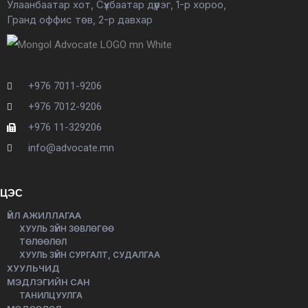
Улаанбаатар хот, Сүхбаатар дүүрэг, 1-р хороо,
Гранд оффис төв, 2-р давхар
+976 7011-9206
+976 7012-9206
+976 11-329206
info@advocate.mn
ЦЭС
ҮЙЛ АЖИЛЛАГАА
ХУУЛЬ ЗҮЙН ЗӨВЛӨГӨӨ
ТӨЛӨӨЛӨЛ
ХУУЛЬ ЗҮЙН СУРГАЛТ, СУДАЛГАА
ХУУЛЬЧИД
МЭДЛЭГИЙН САН
ТАНИЛЦУУЛГА