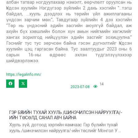
албан татвар ногдуулахаар нэмэлт, өөрчлөлт оруулсан нь
Үндсэн хуулийн Нэгдүгээр зүйлийн 2 дахь хэсгийн “…тэгш
байдал, …хууль дээдлэх нь төрийн үйл ажиллагааны
үндсэн зарчим мөн.”, Тавдугаар зүйлийн 4 дэх хэсгийн
“Төр нь үндэсний эдийн засгийн аюулгүй байдал, аж
ахуйн бүх хэвшлийн болон хүн амын нийгмийн хөгжлийг
хангах зорилгод нийцүүлэн эдийн засгийг зохицуулна.”
Гэснийг тус тус зөрчсөн байна гэсэн дүгнэлтийг Үндсэн
хуулийн цэц гаргасан байна. Тус заалтуудыг 2023 оны 6
сарын 16-ны өдрөөс эхлэн түдгэлзүүлэхээр
шийдвэрлэжээ.
https://legalinfo.mn/
14
2023-07-08
ГЭР БҮЛИЙН ТУХАЙ ХУУЛЬ /ШИНЭЧИЛСЭН НАЙРУУЛГА/-
ИЙН ТӨСӨЛД САНАЛ АВЧ БАЙНА
Хууль зүй, дотоод хэргийн яамнаас Гэр бүлийн тухай
хууль /шинэчилсэн найруулга/-ийн төслийг Монгол У …