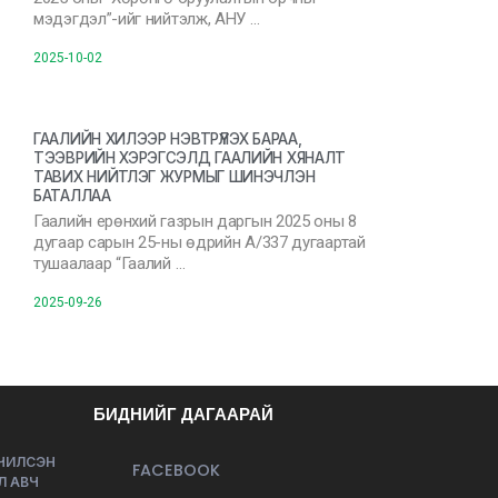
мэдэгдэл”-ийг нийтэлж, АНУ …
2025-10-02
ГААЛИЙН ХИЛЭЭР НЭВТРҮҮЛЭХ БАРАА,
ТЭЭВРИЙН ХЭРЭГСЭЛД ГААЛИЙН ХЯНАЛТ
ТАВИХ НИЙТЛЭГ ЖУРМЫГ ШИНЭЧЛЭН
БАТАЛЛАА
Гаалийн ерөнхий газрын даргын 2025 оны 8
дугаар сарын 25-ны өдрийн А/337 дугаартай
тушаалаар “Гаалий …
2025-09-26
БИДНИЙГ ДАГААРАЙ
ЭЧИЛСЭН
FACEBOOK
Л АВЧ