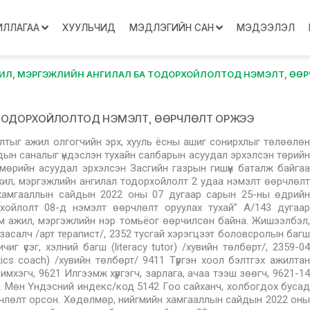
ИЛЛАГАА
ХУУЛЬЧИД
МЭДЛЭГИЙН САН
МЭДЭЭЛЭЛ
ИЛ, МЭРГЭЖЛИЙН АНГИЛАЛ БА ТОДОРХОЙЛОЛТОД НЭМЭЛТ, ӨӨ
 ТОДОРХОЙЛОЛТОД НЭМЭЛТ, ӨӨРЧЛӨЛТ ОРЖЭЭ
лтыг ажил олгогчийн эрх, хууль ёсны ашиг сонирхлыг төлөөлөн
ын саналыг үндэслэн тухайн салбарын асуудал эрхэлсэн төрийн
мөрийн асуудал эрхэлсэн Засгийн газрын гишүүн баталж байгаа
ил, мэргэжлийн ангилал тодорхойлолт 2 удаа нэмэлт өөрчлөлт
 хамгааллын сайдын 2022 оны 07 дугаар сарын 25-ны өдрийн
хойлолт 08-д нэмэлт өөрчлөлт оруулах тухай” А/143 дугаар
м ажил, мэргэжлийн нэр томьёог өөрчилсөн байна. Жишээлбэл,
асалч /арт терапист/, 2352 тусгай хэрэгцээт боловсролын багш
г үсэг, хэлний багш (literacy tutor) /хувийн төлбөрт/, 2359-04
cs coach) /хувийн төлбөрт/ 9411 Түргэн хоол бэлтгэх ажилтан
имхэгч, 9621 Илгээмж хүргэгч, зарлага, ачаа тээш зөөгч, 9621-14
ээ. Мөн Үндэсний индекс/код 5142 Гоо сайханч, холбогдох бусад
рчлөлт орсон. Хөдөлмөр, нийгмийн хамгааллын сайдын 2022 оны