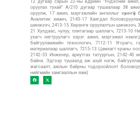
12 дугаар сарын 22-ны өдрийн “Үндэсний ажил,
оруулах тухай” А/210 дугаар тушаалаар 38 аж
оруулж, 17 ажил, мэргэжлийн ангиллыг хүчингү
Аналитик химич, 2143-17 Хаягдал боловсруулах 
шинжээч, 2413-15 Хөрөнгө оруулалтын шинжээч, 33
21 Хулдаас, чулуу, плитагаар шаллагч, 7213-10 Н
ухагч нягтруулагч зэрэг ажил, мэргэжил нэмэ
байгууламжийн технологич, 7112-11 Угсрагч, 
материалаар шаллагч, 7215-13 Цамхагт краны оо
2142-33 Инженер, ариутгах татуургын, 2142-40 и
байна. Эдгээр тушаалд аж ахуй нэгж, байгуулла
жагсаалт, ажлын байрны тодорхойлолт боловсруу
нийгмийн хамгааллын яам)