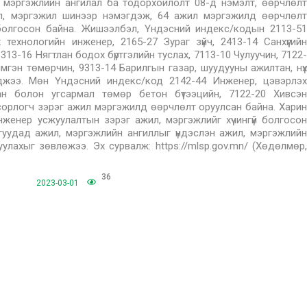
 мэргэжлийн ангилал ба тодорхойлолт 08-д нэмэлт, өөрчлөлт
ил, мэргэжил шинээр нэмэгдэж, 64 ажил мэргэжилд өөрчлөлт
й болгосон байна. Жишээлбэл, Үндэсний индекс/кодын 2113-51
технологийн инженер, 2165-27 Зураг зүйч, 2413-14 Санхүүгийн
13-16 Нягтлан бодох бүртгэлийн туслах, 7113-10 Чулуучин, 7122-
имгэн төмөрчин, 9313-14 Барилгын газар, шуудууны ажилтан, нүх
гджээ. Мөн Үндэсний индекс/код 2142-44 Инженер, цэвэрлэх
ган болон угсармал төмөр бетон бүтээцийн, 7122-20 Хивсэн
сорлогч зэрэг ажил мэргэжилд өөрчлөлт оруулсан байна. Харин
нженер усжуулалтын зэрэг ажил, мэргэжлийг хүчингүй болгосон
гуудад ажил, мэргэжлийн ангиллыг үндэслэн ажил, мэргэжлийн
лахыг зөвлөжээ. Эх сурвалж: https://mlsp.gov.mn/ (Хөдөлмөр,
36
2023-03-01