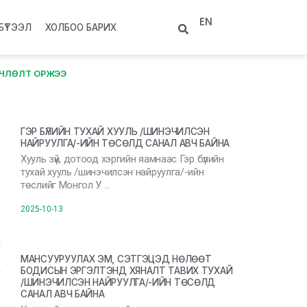
EN
БҮТЭЭЛ
ХОЛБОО БАРИХ
РЧЛӨЛТ ОРЖЭЭ
ГЭР БҮЛИЙН ТУХАЙ ХУУЛЬ /ШИНЭЧИЛСЭН
НАЙРУУЛГА/-ИЙН ТӨСӨЛД САНАЛ АВЧ БАЙНА
Хууль зүй, дотоод хэргийн яамнаас Гэр бүлийн
тухай хууль /шинэчилсэн найруулга/-ийн
төслийг Монгол У …
2025-10-13
МАНСУУРУУЛАХ ЭМ, СЭТГЭЦЭД НӨЛӨӨТ
БОДИСЫН ЭРГЭЛТЭНД ХЯНАЛТ ТАВИХ ТУХАЙ
/ШИНЭЧИЛСЭН НАЙРУУЛГА/-ИЙН ТӨСӨЛД
САНАЛ АВЧ БАЙНА