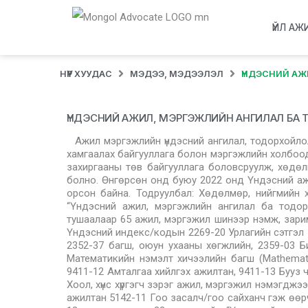
ҮЙЛ АЖ
НҮҮР ХУУДАС
МЭДЭЭ, МЭДЭЭЛЭЛ
ҮНДЭСНИЙ АЖ
ҮНДЭСНИЙ АЖИЛ, МЭРГЭЖЛИЙН АНГИЛАЛ БА
Ажил мэргэжлийн үндэсний ангилал, тодорхойло
хамгаалах байгууллага болон мэргэжлийн холбоод
захиргааны төв байгууллага боловсруулж, хөдөл
болно. Өнгөрсөн онд буюу 2022 онд Үндэсний аж
орсон байна. Тодруулбал: Хөдөлмөр, нийгмийн
“Үндэсний ажил, мэргэжлийн ангилал ба тодор
тушаалаар 65 ажил, мэргэжил шинээр нэмж, зари
Үндэсний индекс/кодын 2269-20 Урлагийн сэтгэл з
2352-37 багш, оюун ухааны хөгжлийн, 2359-03 Бичи
Математикийн нэмэлт хичээлийн багш (Mathemati
9411-12 Амталгаа хийлгэх ажилтан, 9411-13 Бууз ч
Хоол, хүнс хүргэгч зэрэг ажил, мэргэжил нэмэгдж
ажилтан 5142-11 Гоо засалч/гоо сайханч гэж өө