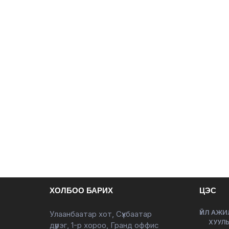
ХОЛБОО БАРИХ
ЦЭС
ҮЙЛ АЖИ
Улаанбаатар хот, Сүхбаатар
ХУУЛЬ
дүүрэг, 1-р хороо, Гранд оффис