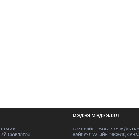
МЭДЭЭ МЭДЭЭЛЭЛ
ЛЛАГАА
ГЭР БҮЛИЙН ТУХАЙ ХУУЛЬ /ШИН
НАЙРУУЛГА/-ИЙН ТӨСӨЛД САНА
 ЗҮЙН ЗӨВЛӨГӨӨ