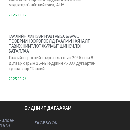
мэдэгдэл”-ийг нийтэлж, АНУ …
2025-10-02
ГААЛИЙН ХИЛЭЭР НЭВТРҮҮЛЭХ БАРАА,
ТЭЭВРИЙН ХЭРЭГСЭЛД ГААЛИЙН ХЯНАЛТ
ТАВИХ НИЙТЛЭГ ЖУРМЫГ ШИНЭЧЛЭН
БАТАЛЛАА
Гаалийн ерөнхий газрын даргын 2025 оны 8
дугаар сарын 25-ны өдрийн А/337 дугаартай
тушаалаар “Гаалий …
2025-09-26
БИДНИЙГ ДАГААРАЙ
ЭЧИЛСЭН
FACEBOOK
Л АВЧ