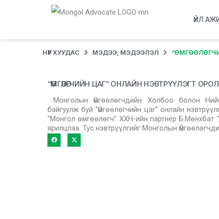
ҮЙЛ АЖ
НҮҮР ХУУДАС
МЭДЭЭ, МЭДЭЭЛЭЛ
“ӨМГӨӨЛӨГЧИ
“ӨМГӨӨЛӨГЧИЙН ЦАГ” ОНЛАЙН НЭВТРҮҮЛЭГТ ОР
Монголын Өмгөөлөгчдийн Холбоо болон Ний
байгуулж буй “Өмгөөлөгчийн цаг” онлайн нэвтрүүл
“Монгол өмгөөлөгч” ХХН-ийн партнер Б.Мөнхбат “
ярилцлаа. Тус нэвтрүүлгийг Монголын Өмгөөлөгчд