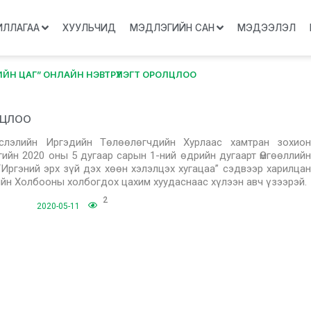
ИЛЛАГАА
ХУУЛЬЧИД
МЭДЛЭГИЙН САН
МЭДЭЭЛЭЛ
ЙН ЦАГ” ОНЛАЙН НЭВТРҮҮЛЭГТ ОРОЛЦЛОО
ОЛЦЛОО
слэлийн Иргэдийн Төлөөлөгчдийн Хурлаас хамтран зохион
гийн 2020 оны 5 дугаар сарын 1-ний өдрийн дугаарт Өмгөөллийн
Иргэний эрх зүй дэх хөөн хэлэлцэх хугацаа” сэдвээр харилцан
ийн Холбооны холбогдох цахим хуудаснаас хүлээн авч үзээрэй.
2
2020-05-11