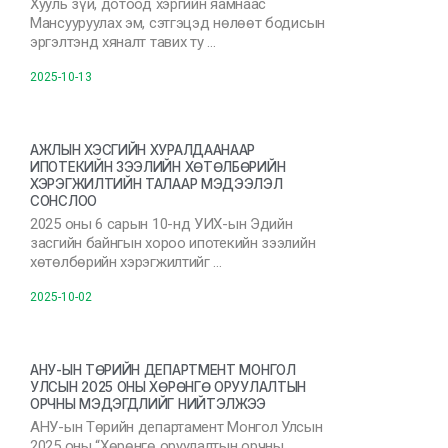
Хууль зүй, дотоод хэргийн яамнаас
Мансууруулах эм, сэтгэцэд нөлөөт бодисын
эргэлтэнд хяналт тавих ту …
2025-10-13
АЖЛЫН ХЭСГИЙН ХУРАЛДААНААР
ИПОТЕКИЙН ЗЭЭЛИЙН ХӨТӨЛБӨРИЙН
ХЭРЭГЖИЛТИЙН ТАЛААР МЭДЭЭЛЭЛ
СОНСЛОО
2025 оны 6 сарын 10-нд УИХ-ын Эдийн
засгийн байнгын хороо ипотекийн зээлийн
хөтөлбөрийн хэрэгжилтийг …
2025-10-02
АНУ-ЫН ТӨРИЙН ДЕПАРТМЕНТ МОНГОЛ
УЛСЫН 2025 ОНЫ ХӨРӨНГӨ ОРУУЛАЛТЫН
ОРЧНЫ МЭДЭГДЛИЙГ НИЙТЭЛЖЭЭ
АНУ-ын Төрийн департамент Монгол Улсын
2025 оны “Хөрөнгө оруулалтын орчны