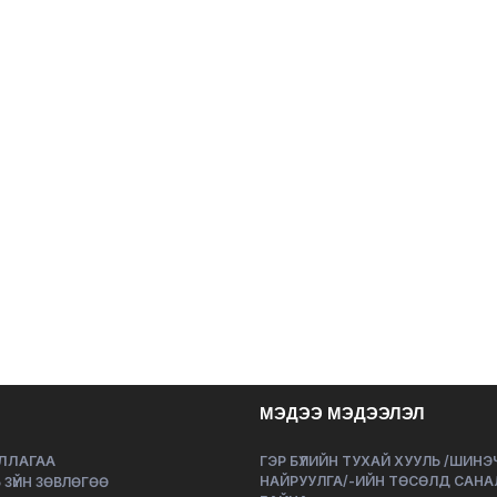
МЭДЭЭ МЭДЭЭЛЭЛ
ЛЛАГАА
ГЭР БҮЛИЙН ТУХАЙ ХУУЛЬ /ШИН
НАЙРУУЛГА/-ИЙН ТӨСӨЛД САНА
 ЗҮЙН ЗӨВЛӨГӨӨ