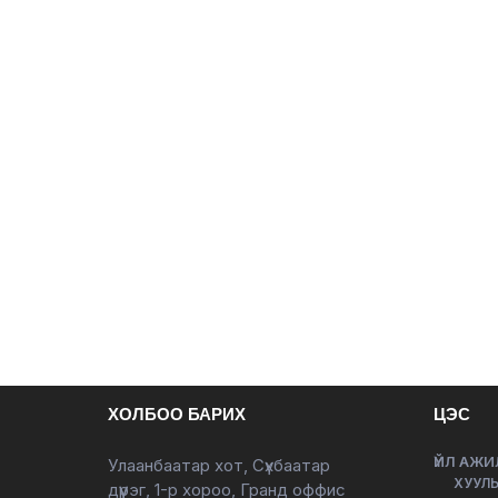
ХОЛБОО БАРИХ
ЦЭС
ҮЙЛ АЖИ
Улаанбаатар хот, Сүхбаатар
ХУУЛЬ
дүүрэг, 1-р хороо, Гранд оффис