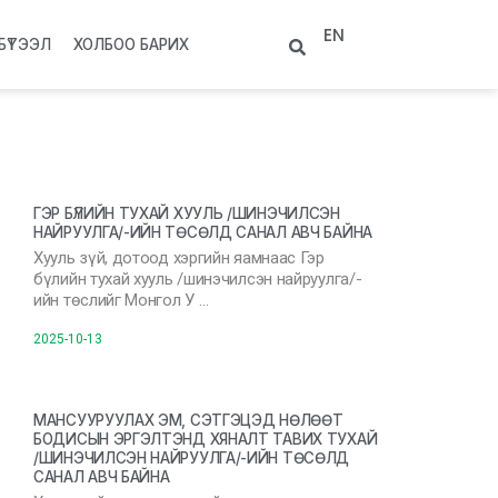
EN
БҮТЭЭЛ
ХОЛБОО БАРИХ
ГЭР БҮЛИЙН ТУХАЙ ХУУЛЬ /ШИНЭЧИЛСЭН
НАЙРУУЛГА/-ИЙН ТӨСӨЛД САНАЛ АВЧ БАЙНА
Хууль зүй, дотоод хэргийн яамнаас Гэр
бүлийн тухай хууль /шинэчилсэн найруулга/-
ийн төслийг Монгол У …
2025-10-13
МАНСУУРУУЛАХ ЭМ, СЭТГЭЦЭД НӨЛӨӨТ
БОДИСЫН ЭРГЭЛТЭНД ХЯНАЛТ ТАВИХ ТУХАЙ
/ШИНЭЧИЛСЭН НАЙРУУЛГА/-ИЙН ТӨСӨЛД
САНАЛ АВЧ БАЙНА