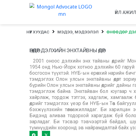
ҮЙЛ АЖИ
НҮҮР ХУУДАС
МЭДЭЭ, МЭДЭЭЛЭЛ
ӨНӨӨДӨР ДЭ
ӨНӨӨДӨР ДЭЛХИЙН ЭНХТАЙВНЫ ӨДӨР
2001 оноос дэлхийн энх тайвны өдрийг Монг
1954 онд Нью-Йорк хотноо дэлхийн 60 гаруй о
босгосон түүхтэй. НҮБ-ын ерөнхий нарийн бич
тэмдэглэх Олон улсын энхтайвны өдөрт зориул
бүрийн Олон улсын энхтайвны өдрийг дайны га
тэмдэглэж байна. Энхтайван бол юугаар ч 
хайрлаж, тордож тэтгэх, хадгалж, хамгаалж
өдрийг тэмдэглэх үеэр би НҮБ-ын Төв байгуул
бэхжүүлэхийн төлөө ажилладаг. Би харилцан 
Бидэнд аливаа тодорхой харагдаж буй боло
зарладаг. Би тэсвэр тэвчээртэй байдал, шуд
түмнүүдийн хооронд эв найрамдалтай байх үзэ