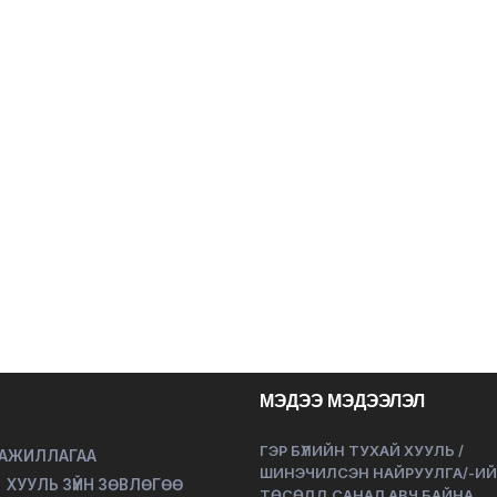
МЭДЭЭ МЭДЭЭЛЭЛ
ГЭР БҮЛИЙН ТУХАЙ ХУУЛЬ /
 АЖИЛЛАГАА
ШИНЭЧИЛСЭН НАЙРУУЛГА/-И
ХУУЛЬ ЗҮЙН ЗӨВЛӨГӨӨ
ТӨСӨЛД САНАЛ АВЧ БАЙНА