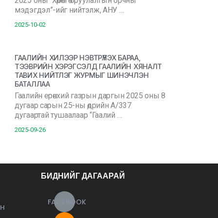
2025 оны “Хөрөнгө оруулалтын орчны
мэдэгдэл”-ийг нийтэлж, АНУ …
2025-10-02
ГААЛИЙН ХИЛЭЭР НЭВТРҮҮЛЭХ БАРАА,
ТЭЭВРИЙН ХЭРЭГСЭЛД ГААЛИЙН ХЯНАЛТ
ТАВИХ НИЙТЛЭГ ЖУРМЫГ ШИНЭЧЛЭН
БАТАЛЛАА
Гаалийн ерөнхий газрын даргын 2025 оны 8
дугаар сарын 25-ны өдрийн А/337
дугаартай тушаалаар “Гаалий …
2025-09-26
БИДНИЙГ ДАГААРАЙ
FACEBOOK
ЙН