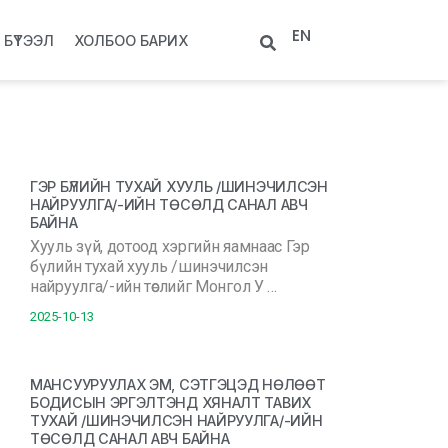
EN
БҮТЭЭЛ
ХОЛБОО БАРИХ
ГЭР БҮЛИЙН ТУХАЙ ХУУЛЬ /ШИНЭЧИЛСЭН
НАЙРУУЛГА/-ИЙН ТӨСӨЛД САНАЛ АВЧ
БАЙНА
Хууль зүй, дотоод хэргийн яамнаас Гэр
бүлийн тухай хууль /шинэчилсэн
найруулга/-ийн төслийг Монгол У …
2025-10-13
МАНСУУРУУЛАХ ЭМ, СЭТГЭЦЭД НӨЛӨӨТ
БОДИСЫН ЭРГЭЛТЭНД ХЯНАЛТ ТАВИХ
ТУХАЙ /ШИНЭЧИЛСЭН НАЙРУУЛГА/-ИЙН
ТӨСӨЛД САНАЛ АВЧ БАЙНА