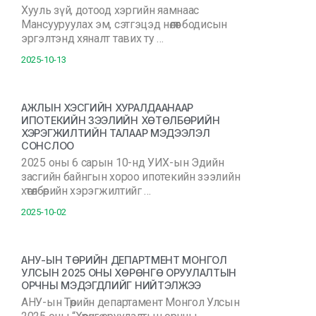
Хууль зүй, дотоод хэргийн яамнаас
Мансууруулах эм, сэтгэцэд нөлөөт бодисын
эргэлтэнд хяналт тавих ту …
2025-10-13
АЖЛЫН ХЭСГИЙН ХУРАЛДААНААР
ИПОТЕКИЙН ЗЭЭЛИЙН ХӨТӨЛБӨРИЙН
ХЭРЭГЖИЛТИЙН ТАЛААР МЭДЭЭЛЭЛ
СОНСЛОО
2025 оны 6 сарын 10-нд УИХ-ын Эдийн
засгийн байнгын хороо ипотекийн зээлийн
хөтөлбөрийн хэрэгжилтийг …
2025-10-02
АНУ-ЫН ТӨРИЙН ДЕПАРТМЕНТ МОНГОЛ
УЛСЫН 2025 ОНЫ ХӨРӨНГӨ ОРУУЛАЛТЫН
ОРЧНЫ МЭДЭГДЛИЙГ НИЙТЭЛЖЭЭ
АНУ-ын Төрийн департамент Монгол Улсын