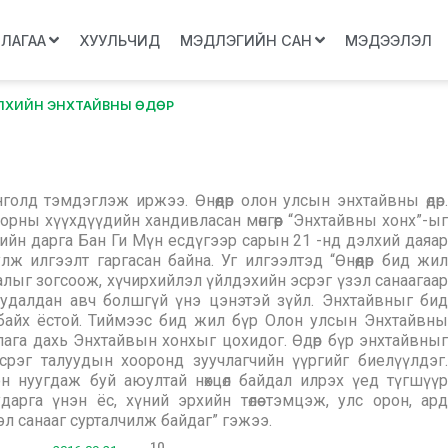
ЛЛАГАА
ХУУЛЬЧИД
МЭДЛЭГИЙН САН
МЭДЭЭЛЭЛ
ЛХИЙН ЭНХТАЙВНЫ ӨДӨР
олд тэмдэглэж иржээ. Өнөөдөр олон улсын энхтайвны өдөр.
рны хүүхдүүдийн хандивласан мөнгөөр “Энхтайвны хонх”-ыг
гийн дарга Бан Ги Мүн есдүгээр сарын 21 -нд дэлхий даяар
ж илгээлт гаргасан байна. Уг илгээлтэд “Өнөөдөр бид жил
лыг зогсоож, хүчирхийлэл үйлдэхийн эсрэг үзэл санаагаар
худалдан авч болшгүй үнэ цэнэтэй зүйл. Энхтайвныг бид
 байх ёстой. Тиймээс бид жил бүр Олон улсын Энхтайвны
лага дахь Энхтайвын хонхыг цохидог. Өдөр бүр энхтайвныг
эсрэг талуудын хооронд зуучлагчийн үүргийг биелүүлдэг.
н нуугдаж буй аюултай нөхцөл байдал илрэх үед түгшүүр
арга үнэн ёс, хүний эрхийн төлөө тэмцэж, улс орон, ард
л санааг сурталчилж байдаг” гэжээ.
10