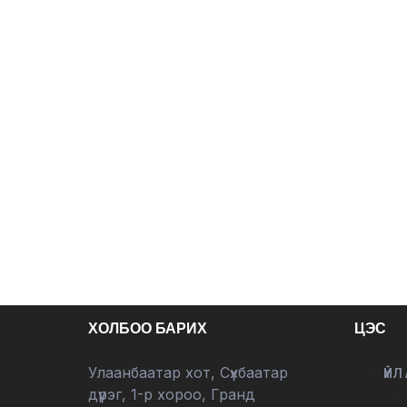
ХОЛБОО БАРИХ
ЦЭС
Улаанбаатар хот, Сүхбаатар
ҮЙЛ
дүүрэг, 1-р хороо, Гранд