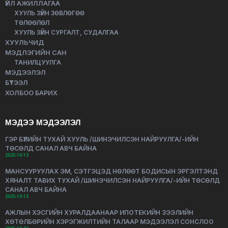
ҮЙЛ АЖИЛЛАГАА
ХУУЛЬ ЗҮЙН ЗӨВЛӨГӨӨ
ТӨЛӨӨЛӨЛ
ХУУЛЬ ЗҮЙН СУРГАЛТ, СУДАЛГАА
ХУУЛЬЧИД
МЭДЛЭГИЙН САН
ТАНИЛЦУУЛГА
МЭДЭЭЛЭЛ
БҮТЭЭЛ
ХОЛБОО БАРИХ
МЭДЭЭ МЭДЭЭЛЭЛ
ГЭР БҮЛИЙН ТУХАЙ ХУУЛЬ /ШИНЭЧИЛСЭН НАЙРУУЛГА/-ИЙН
ТӨСӨЛД САНАЛ АВЧ БАЙНА
2025-10-13
МАНСУУРУУЛАХ ЭМ, СЭТГЭЦЭД НӨЛӨӨТ БОДИСЫН ЭРГЭЛТЭНД
ХЯНАЛТ ТАВИХ ТУХАЙ /ШИНЭЧИЛСЭН НАЙРУУЛГА/-ИЙН ТӨСӨЛД
САНАЛ АВЧ БАЙНА
2025-10-13
АЖЛЫН ХЭСГИЙН ХУРАЛДААНААР ИПОТЕКИЙН ЗЭЭЛИЙН
ХӨТӨЛБӨРИЙН ХЭРЭГЖИЛТИЙН ТАЛААР МЭДЭЭЛЭЛ СОНСЛОО