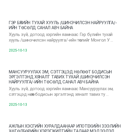
ГЭР БҮЛИЙН ТУХАЙ ХУУЛЬ /ШИНЭЧИЛСЭН НАЙРУУЛГА/-
ИЙН ТӨСӨЛД САНАЛ АВЧ БАЙНА
Хууль зүй, дотоод хэргийн яамнаас Гэр бүлийн тухай
хууль /шинэчилсэн найруулга/-ийн төслийг Монгол У …
2025-10-13
МАНСУУРУУЛАХ ЭМ, СЭТГЭЦЭД НӨЛӨӨТ БОДИСЫН
ЭРГЭЛТЭНД ХЯНАЛТ ТАВИХ ТУХАЙ /ШИНЭЧИЛСЭН
НАЙРУУЛГА/-ИЙН ТӨСӨЛД САНАЛ АВЧ БАЙНА
Хууль зүй, дотоод хэргийн яамнаас Мансууруулах эм,
сэтгэцэд нөлөөт бодисын эргэлтэнд хяналт тавих ту …
2025-10-13
АЖЛЫН ХЭСГИЙН ХУРАЛДААНААР ИПОТЕКИЙН ЗЭЭЛИЙН
ХӨТӨЛБӨРИЙН ХЭРЭГЖИЛТИЙН ТАЛААР МЭДЭЭЛЭЛ