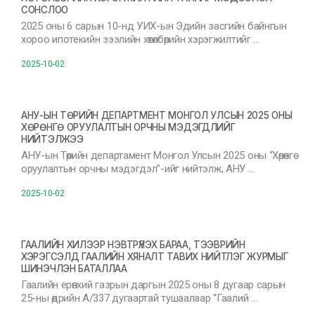
СОНСЛОО
2025 оны 6 сарын 10-нд УИХ-ын Эдийн засгийн байнгын
хороо ипотекийн зээлийн хөтөлбөрийн хэрэгжилтийг …
2025-10-02
АНУ-ЫН ТӨРИЙН ДЕПАРТМЕНТ МОНГОЛ УЛСЫН 2025 ОНЫ
ХӨРӨНГӨ ОРУУЛАЛТЫН ОРЧНЫ МЭДЭГДЛИЙГ
НИЙТЭЛЖЭЭ
АНУ-ын Төрийн департамент Монгол Улсын 2025 оны “Хөрөнгө
оруулалтын орчны мэдэгдэл”-ийг нийтэлж, АНУ …
2025-10-02
ГААЛИЙН ХИЛЭЭР НЭВТРҮҮЛЭХ БАРАА, ТЭЭВРИЙН
ХЭРЭГСЭЛД ГААЛИЙН ХЯНАЛТ ТАВИХ НИЙТЛЭГ ЖУРМЫГ
ШИНЭЧЛЭН БАТАЛЛАА
Гаалийн ерөнхий газрын даргын 2025 оны 8 дугаар сарын
25-ны өдрийн А/337 дугаартай тушаалаар “Гаалий …