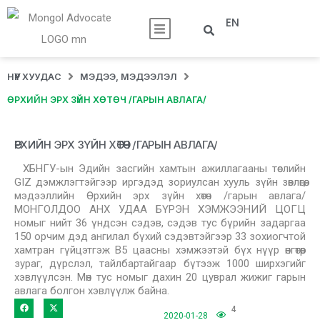
EN
НҮҮР ХУУДАС
МЭДЭЭ, МЭДЭЭЛЭЛ
ӨРХИЙН ЭРХ ЗҮЙН ХӨТӨЧ /ГАРЫН АВЛАГА/
ӨРХИЙН ЭРХ ЗҮЙН ХӨТӨЧ /ГАРЫН АВЛАГА/
ХБНГУ-ын Эдийн засгийн хамтын ажиллагааны төслийн
GIZ дэмжлэгтэйгээр иргэдэд зориулсан хууль зүйн зөвлөгөө,
мэдээллийн Өрхийн эрх зүйн хөтөч /гарын авлага/
МОНГОЛДОО АНХ УДАА БҮРЭН ХЭМЖЭЭНИЙ ЦОГЦ
номыг нийт 36 үндсэн сэдэв, сэдэв тус бүрийн задаргаа
150 орчим дэд ангилал бүхий сэдэвтэйгээр 33 зохиогчтой
хамтран гүйцэтгэж В5 цаасны хэмжээтэй бүх нүүр өнгөтөөр
зураг, дүрслэл, тайлбартайгаар бүтээж 1000 ширхэгийг
хэвлүүлсэн. Мөн тус номыг дахин 20 цуврал жижиг гарын
авлага болгон хэвлүүлж байна.
4
2020-01-28