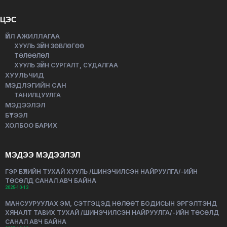
ЦЭС
ҮЙЛ АЖИЛЛАГАА
ХУУЛЬ ЗҮЙН ЗӨВЛӨГӨӨ
ТӨЛӨӨЛӨЛ
ХУУЛЬ ЗҮЙН СУРГАЛТ, СУДАЛГАА
ХУУЛЬЧИД
МЭДЛЭГИЙН САН
ТАНИЛЦУУЛГА
МЭДЭЭЛЭЛ
БҮТЭЭЛ
ХОЛБОО БАРИХ
МЭДЭЭ МЭДЭЭЛЭЛ
ГЭР БҮЛИЙН ТУХАЙ ХУУЛЬ /ШИНЭЧИЛСЭН НАЙРУУЛГА/-ИЙН
ТӨСӨЛД САНАЛ АВЧ БАЙНА
2025-10-13
МАНСУУРУУЛАХ ЭМ, СЭТГЭЦЭД НӨЛӨӨТ БОДИСЫН ЭРГЭЛТЭНД
ХЯНАЛТ ТАВИХ ТУХАЙ /ШИНЭЧИЛСЭН НАЙРУУЛГА/-ИЙН ТӨСӨЛД
САНАЛ АВЧ БАЙНА