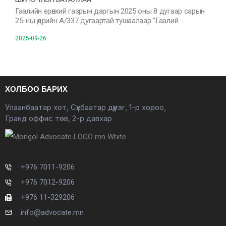
Гаалийн ерөнхий газрын даргын 2025 оны 8 дугаар сарын
25-ны өдрийн А/337 дугаартай тушаалаар “Гаалий …
2025-09-26
ХОЛБОО БАРИХ
Улаанбаатар хот, Сүхбаатар дүүрэг, 1-р хороо,
Гранд оффис төв, 2-р давхар
+976 7011-9206
+976 7012-9206
+976 11-329206
info@advocate.mn