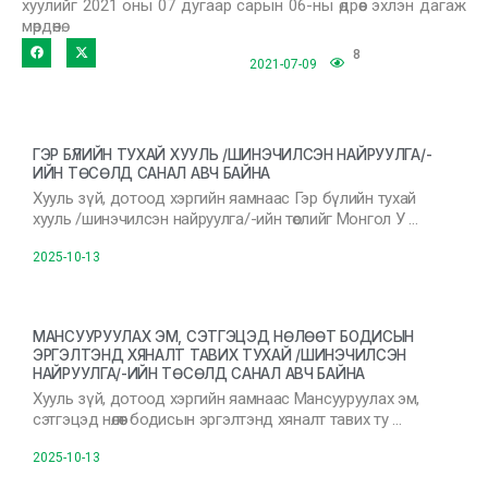
хуулийг 2021 оны 07 дугаар сарын 06-ны өдрөөс эхлэн дагаж
мөрдөнө.
8
2021-07-09
ГЭР БҮЛИЙН ТУХАЙ ХУУЛЬ /ШИНЭЧИЛСЭН НАЙРУУЛГА/-
ИЙН ТӨСӨЛД САНАЛ АВЧ БАЙНА
Хууль зүй, дотоод хэргийн яамнаас Гэр бүлийн тухай
хууль /шинэчилсэн найруулга/-ийн төслийг Монгол У …
2025-10-13
МАНСУУРУУЛАХ ЭМ, СЭТГЭЦЭД НӨЛӨӨТ БОДИСЫН
ЭРГЭЛТЭНД ХЯНАЛТ ТАВИХ ТУХАЙ /ШИНЭЧИЛСЭН
НАЙРУУЛГА/-ИЙН ТӨСӨЛД САНАЛ АВЧ БАЙНА
Хууль зүй, дотоод хэргийн яамнаас Мансууруулах эм,
сэтгэцэд нөлөөт бодисын эргэлтэнд хяналт тавих ту …
2025-10-13