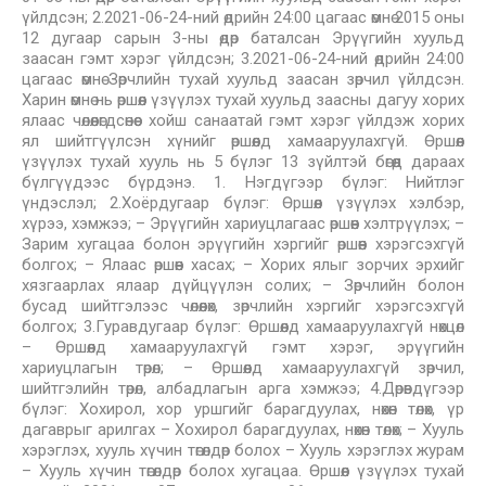
үйлдсэн; 2.2021-06-24-ний өдрийн 24:00 цагаас өмнө 2015 оны
12 дугаар сарын 3-ны өдөр баталсан Эрүүгийн хуульд
заасан гэмт хэрэг үйлдсэн; 3.2021-06-24-ний өдрийн 24:00
цагаас өмнө Зөрчлийн тухай хуульд заасан зөрчил үйлдсэн.
Харин өмнө нь өршөөл үзүүлэх тухай хуульд заасны дагуу хорих
ялаас чөлөөлөгдсөнөөс хойш санаатай гэмт хэрэг үйлдэж хорих
ял шийтгүүлсэн хүнийг өршөөлд хамааруулахгүй. Өршөөл
үзүүлэх тухай хууль нь 5 бүлэг 13 зүйлтэй бөгөөд дараах
бүлгүүдээс бүрдэнэ. 1. Нэгдүгээр бүлэг: Нийтлэг
үндэслэл; 2.Хоёрдугаар бүлэг: Өршөөл үзүүлэх хэлбэр,
хүрээ, хэмжээ; – Эрүүгийн хариуцлагаас өршөөн хэлтрүүлэх; –
Зарим хугацаа болон эрүүгийн хэргийг өршөөн хэрэгсэхгүй
болгох; – Ялаас өршөөн хасах; – Хорих ялыг зорчих эрхийг
хязгаарлах ялаар дүйцүүлэн солих; – Зөрчлийн болон
бусад шийтгэлээс чөлөөлөх, зөрчлийн хэргийг хэрэгсэхгүй
болгох; 3.Гуравдугаар бүлэг: Өршөөлд хамааруулахгүй нөхцөл
– Өршөөлд хамааруулахгүй гэмт хэрэг, эрүүгийн
хариуцлагын төрөл; – Өршөөлд хамааруулахгүй зөрчил,
шийтгэлийн төрөл, албадлагын арга хэмжээ; 4.Дөрөвдүгээр
бүлэг: Хохирол, хор уршгийг барагдуулах, нөхөн төлөх, үр
дагаврыг арилгах – Хохирол барагдуулах, нөхөн төлөх; – Хууль
хэрэглэх, хууль хүчин төгөлдөр болох – Хууль хэрэглэх журам
– Хууль хүчин төгөлдөр болох хугацаа. Өршөөл үзүүлэх тухай