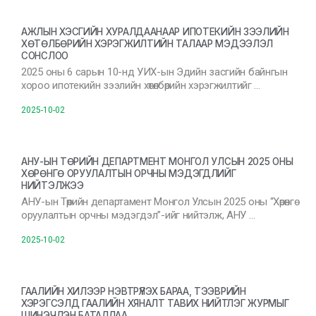
АЖЛЫН ХЭСГИЙН ХУРАЛДААНААР ИПОТЕКИЙН ЗЭЭЛИЙН
ХӨТӨЛБӨРИЙН ХЭРЭГЖИЛТИЙН ТАЛААР МЭДЭЭЛЭЛ
СОНСЛОО
2025 оны 6 сарын 10-нд УИХ-ын Эдийн засгийн байнгын
хороо ипотекийн зээлийн хөтөлбөрийн хэрэгжилтийг …
2025-10-02
АНУ-ЫН ТӨРИЙН ДЕПАРТМЕНТ МОНГОЛ УЛСЫН 2025 ОНЫ
ХӨРӨНГӨ ОРУУЛАЛТЫН ОРЧНЫ МЭДЭГДЛИЙГ
НИЙТЭЛЖЭЭ
АНУ-ын Төрийн департамент Монгол Улсын 2025 оны “Хөрөнгө
оруулалтын орчны мэдэгдэл”-ийг нийтэлж, АНУ …
2025-10-02
ГААЛИЙН ХИЛЭЭР НЭВТРҮҮЛЭХ БАРАА, ТЭЭВРИЙН
ХЭРЭГСЭЛД ГААЛИЙН ХЯНАЛТ ТАВИХ НИЙТЛЭГ ЖУРМЫГ
ШИНЭЧЛЭН БАТАЛЛАА