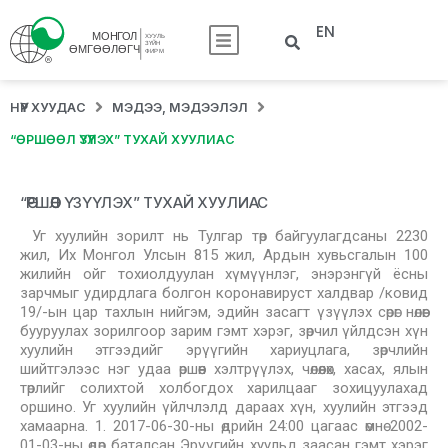
EN
НҮҮР ХУУДАС
МЭДЭЭ, МЭДЭЭЛЭЛ
“ӨРШӨӨЛ ҮЗҮҮЛЭХ” ТУХАЙ ХУУЛИАС
“ӨРШӨӨЛ ҮЗҮҮЛЭХ” ТУХАЙ ХУУЛИАС
Уг хуулийн зорилт нь Тулгар төр байгуулагдсаны 2230
жил, Их Монгол Улсын 815 жил, Ардын хувьсгалын 100
жилийн ойг тохиолдуулан хүмүүнлэг, энэрэнгүй ёсны
зарчмыг удирдлага болгон коронавируст халдвар /ковид
19/-ын цар тахлын нийгэм, эдийн засагт үзүүлэх сөрөг нөлөөг
бууруулах зорилгоор зарим гэмт хэрэг, зөрчил үйлдсэн хүн
хуулийн этгээдийг эрүүгийн хариуцлага, зөрчлийн
шийтгэлээс нэг удаа өршөөн хэлтрүүлэх, чөлөөлөх, хасах, ялын
төрлийг солихтой холбогдох харилцааг зохицуулахад
оршино. Уг хуулийн үйлчлэлд дараах хүн, хуулийн этгээд
хамаарна. 1. 2017-06-30-ны өдрийн 24:00 цагаас өмнө 2002-
01-03-ны өдөр баталсан Эрүүгийн хуульд заасан гэмт хэрэг