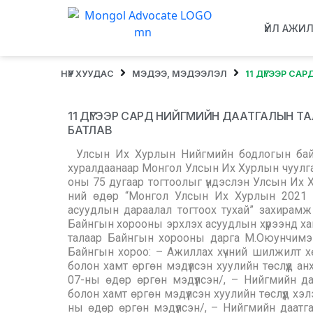
ҮЙЛ АЖИ
НҮҮР ХУУДАС
МЭДЭЭ, МЭДЭЭЛЭЛ
11 ДҮГЭЭР СА
11 ДҮГЭЭР САРД НИЙГМИЙН ДААТГАЛЫН ТА
БАТЛАВ
Улсын Их Хурлын Нийгмийн бодлогын бай
хуралдаанаар Монгол Улсын Их Хурлын чуулга
оны 75 дугаар тогтоолыг үндэслэн Улсын Их Х
ний өдөр “Монгол Улсын Их Хурлын 2021 
асуудлын дараалал тогтоох тухай” захирам
Байнгын хорооны эрхлэх асуудлын хүрээнд хам
талаар Байнгын хорооны дарга М.Оюунчимэг
Байнгын хороо: – Ажиллах хүчний шилжилт х
болон хамт өргөн мэдүүлсэн хуулийн төслүүд а
07-ны өдөр өргөн мэдүүлсэн/, – Нийгмийн 
болон хамт өргөн мэдүүлсэн хуулийн төслүүд х
ны өдөр өргөн мэдүүлсэн/, – Нийгмийн даатг