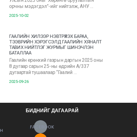
Улсын 2025 оны “Хөрөнгө оруулалтын
орчны мэдэгдэл”-ийг нийтэлж, АНУ …
2025-10-02
ГААЛИЙН ХИЛЭЭР НЭВТРҮҮЛЭХ БАРАА,
ТЭЭВРИЙН ХЭРЭГСЭЛД ГААЛИЙН ХЯНАЛТ
ТАВИХ НИЙТЛЭГ ЖУРМЫГ ШИНЭЧЛЭН
БАТАЛЛАА
Гаалийн ерөнхий газрын даргын 2025 оны
8 дугаар сарын 25-ны өдрийн А/337
дугаартай тушаалаар “Гаалий …
2025-09-26
БИДНИЙГ ДАГААРАЙ
FACEBOOK
ЙН