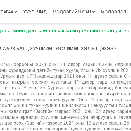
ЛЛАГАА
ХУУЛЬЧИД
МЭДЛЭГИЙН САН
МЭДЭЭЛЭЛ
РД НИЙГМИЙН ДААТГАЛЫН ТАЛААРХ БАГЦ ХУУЛИЙН ТӨСЛҮҮДИЙГ ХЭ
ЛААРХ БАГЦ ХУУЛИЙН ТӨСЛҮҮДИЙГ ХЭЛЭЛЦЭХЭЭР
нгын хорооны 2021 оны 11 дүгээр сарын 02-ны өдрийн
ны хуралдааны дэгийн тухай хууль, Улсын Их хурлын 2021
урлын дарга Г.Занданшатар 2021 оны 11. дүгээр сарын 01-
оны намрын ээлжит чуулганы 11 дүгээр сард хэлэлцэх
ж гаргасан. Улсын Их Хурлын даргын захирамжид багтсан
аарах хууль, тогтоолын төслийг хэлэлцэх цаглавар батлах
 хуралдааны эхэнд танилцуулав. Энэ 11 дүгээр сард тус
өдөлг өөний тухай хуулийн шинэчилсэн найруулгын төсөл
нхны хэлэлцүүлэг /Засгийн газраас 2021 оны 04 дүгээр сарын
даатгалын ерөнхий хуулийн шинэчилсэн найруулгын төсөл
элэлцэх эсэх /Засгийн газраас 2021 оны 10 дугаар сарын 25-
алын сангаас олгох тэтгэврийн тухай хуулийн шинэчилсэн