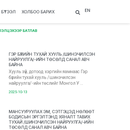
EN
БҮТЭЭЛ
ХОЛБОО БАРИХ
ЛЭЛЦЭХЭЭР БАТЛАВ
ГЭР БҮЛИЙН ТУХАЙ ХУУЛЬ /ШИНЭЧИЛСЭН
НАЙРУУЛГА/-ИЙН ТӨСӨЛД САНАЛ АВЧ
БАЙНА
Хууль зүй, дотоод хэргийн яамнаас Гэр
бүлийн тухай хууль /шинэчилсэн
найруулга/-ийн төслийг Монгол У …
2025-10-13
МАНСУУРУУЛАХ ЭМ, СЭТГЭЦЭД НӨЛӨӨТ
БОДИСЫН ЭРГЭЛТЭНД ХЯНАЛТ ТАВИХ
ТУХАЙ /ШИНЭЧИЛСЭН НАЙРУУЛГА/-ИЙН
ТӨСӨЛД САНАЛ АВЧ БАЙНА