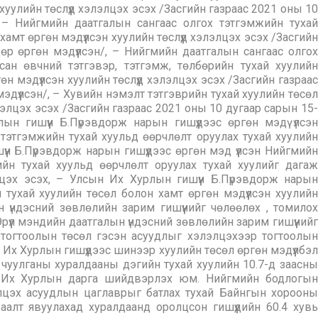
хуулийн төслүүд хэлэлцэх эсэх /Засгийн газраас 2021 оны 10
, – Нийгмийн даатгалын сангаас олгох тэтгэмжийн тухай
мт өргөн мэдүүлсэн хуулийн төслүүд хэлэлцэх эсэх /Засгийн
р өргөн мэдүүлсэн/, – Нийгмийн даатгалын сангаас олгох
сан өвчний тэтгэвэр, тэтгэмж, төлбөрийн тухай хуулийн
 мэдүүлсэн хуулийн төслүүд хэлэлцэх эсэх /Засгийн газраас
эдүүлсэн/, – Хувийн нэмэлт тэтгэврийн тухай хуулийн төсөл
элэлцэх эсэх /Засгийн газраас 2021 оны 10 дугаар сарын 15-
ын гишүүн Б.Пүрэвдорж нарын гишүүдээс өргөн мэдү үлсэн
 тэтгэмжийн тухай хуульд өөрчлөлт оруулах тухай хуулийн
үн Б.Пүрэвдорж нарын гишүүдээс өргөн мэд үүлсэн Нийгмийн
ийн тухай хуульд өөрчлөлт оруулах тухай хуулийг дагаж
цэх эсэх, – Улсын Их Хурлын гишүүн Б.Пүрэвдорж нарын
н тухай хуулийн төсөл болон хамт өргөн мэдүүлсэн хуулийн
 үндэсний зөвлөлийн зарим гишүүнийг чөлөөлөх , томилох
рүүл мэндийн даатгалын үндэсний зөвлөлийн зарим гишүүнийг
 тогтоолын төсөл гэсэн асуудлыг хэлэлцэхээр тогтоолын
ын Их Хурлын гишүүдээс шинээр хуулийн төсөл өргөн мэдүүлбэл
 чуулганы хуралдааны дэгийн тухай хуулийн 10.7-д заасны
н Их Хурлын дарга шийдвэрлэх юм. Нийгмийн бодлогын
элцэх асуудлын цаглаврыг батлах тухай Байнгын хорооны
аалт явуулахад хуралдаанд оролцсон гишүүдийн 60.4 хувь