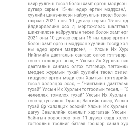
найр уулгын төсөл болон хамт өргөн мэдүүлсэн 
дугаар сарын 15-ны өдөр өргөн мэдүүлсэн/
хуулийн шинэчилсэн найруулгын төсөл болон ха
газраас 2021 оны 10 дугаар сарын 15-ны өдө
үйлдвэрлэлийн осо л, мэргэжлээс шалтгаал
шинэчилсэн найруулгын төсөл болон хамт өргөн
2021 оны 10 дугаар сарын 15-ны өдөр өргөн м
болон хамт өргө н мэдүүлсэн хуулийн төслүүд х
ны өдөр өргөн мэдүүлсэн/, – Улсын Их Хурл
Нийгмийн даатгалын сангаас олгох тэтгэвэр,
төсөл хэлэлцэх эсэх, – Улсын Их Хурлын гишү
даатгалын сангаас олгох тэтгэвэр, тэтгэмж
мөрдөх журмын тухай хуулийн төсөл хэлэл
гишүүдээс өргөн мэдүүл сэн Хамтын тэтгэврий
төсөл хэлэлцэх эсэх, – “Нийгмийн даатгалын
тухай” Улсын Их Хурлын тогтоолын төсөл, – “Э
чөлөөлөх, томилох тухай” Улсын Их Хурлын
төсөлд тусгажээ. Түүнчлэн, Засгийн газар, Улс
тухай бүр хэлэлцэх эсэхийг Улсын Их Хурлын
дагуу Зөвлөлийн саналыг харгалзан Улсы
байнгын хороогоор энэ 11 дүгээр сард хэл
тогтоолын төслийг батлая гэснээр санал хур