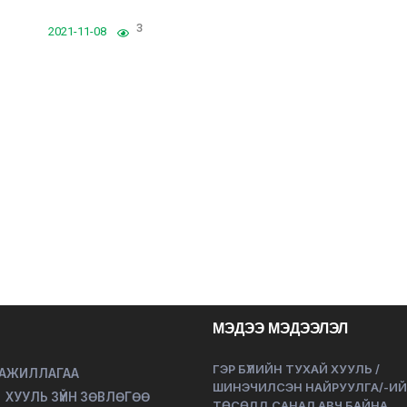
3
2021-11-08
МЭДЭЭ МЭДЭЭЛЭЛ
ГЭР БҮЛИЙН ТУХАЙ ХУУЛЬ /
 АЖИЛЛАГАА
ШИНЭЧИЛСЭН НАЙРУУЛГА/-И
ХУУЛЬ ЗҮЙН ЗӨВЛӨГӨӨ
ТӨСӨЛД САНАЛ АВЧ БАЙНА