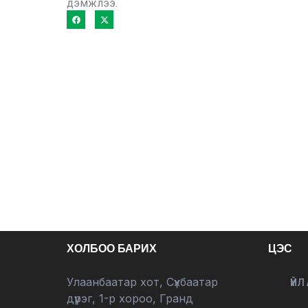
дэмжлээ.
ХОЛБОО БАРИХ
ЦЭС
Улаанбаатар хот, Сүхбаатар
ҮЙЛ
дүүрэг, 1-р хороо, Гранд