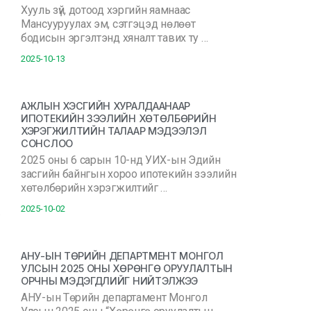
Хууль зүй, дотоод хэргийн яамнаас
Мансууруулах эм, сэтгэцэд нөлөөт
бодисын эргэлтэнд хяналт тавих ту …
2025-10-13
АЖЛЫН ХЭСГИЙН ХУРАЛДААНААР
ИПОТЕКИЙН ЗЭЭЛИЙН ХӨТӨЛБӨРИЙН
ХЭРЭГЖИЛТИЙН ТАЛААР МЭДЭЭЛЭЛ
СОНСЛОО
2025 оны 6 сарын 10-нд УИХ-ын Эдийн
засгийн байнгын хороо ипотекийн зээлийн
хөтөлбөрийн хэрэгжилтийг …
2025-10-02
АНУ-ЫН ТӨРИЙН ДЕПАРТМЕНТ МОНГОЛ
УЛСЫН 2025 ОНЫ ХӨРӨНГӨ ОРУУЛАЛТЫН
ОРЧНЫ МЭДЭГДЛИЙГ НИЙТЭЛЖЭЭ
АНУ-ын Төрийн департамент Монгол