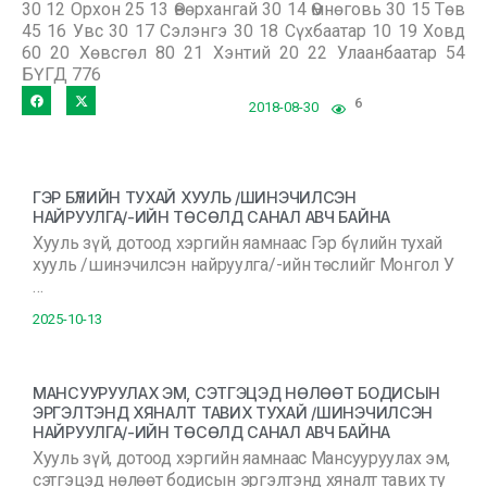
30 12 Орхон 25 13 Өвөрхангай 30 14 Өмнөговь 30 15 Төв
45 16 Увс 30 17 Сэлэнгэ 30 18 Сүхбаатар 10 19 Ховд
60 20 Хөвсгөл 80 21 Хэнтий 20 22 Улаанбаатар 54
БҮГД 776
6
2018-08-30
ГЭР БҮЛИЙН ТУХАЙ ХУУЛЬ /ШИНЭЧИЛСЭН
НАЙРУУЛГА/-ИЙН ТӨСӨЛД САНАЛ АВЧ БАЙНА
Хууль зүй, дотоод хэргийн яамнаас Гэр бүлийн тухай
хууль /шинэчилсэн найруулга/-ийн төслийг Монгол У
…
2025-10-13
МАНСУУРУУЛАХ ЭМ, СЭТГЭЦЭД НӨЛӨӨТ БОДИСЫН
ЭРГЭЛТЭНД ХЯНАЛТ ТАВИХ ТУХАЙ /ШИНЭЧИЛСЭН
НАЙРУУЛГА/-ИЙН ТӨСӨЛД САНАЛ АВЧ БАЙНА
Хууль зүй, дотоод хэргийн яамнаас Мансууруулах эм,
сэтгэцэд нөлөөт бодисын эргэлтэнд хяналт тавих ту