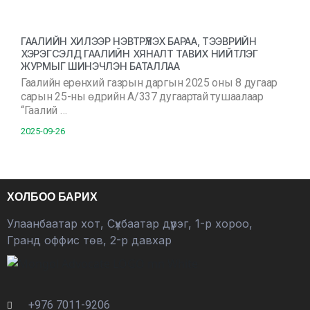
ГААЛИЙН ХИЛЭЭР НЭВТРҮҮЛЭХ БАРАА, ТЭЭВРИЙН
ХЭРЭГСЭЛД ГААЛИЙН ХЯНАЛТ ТАВИХ НИЙТЛЭГ
ЖУРМЫГ ШИНЭЧЛЭН БАТАЛЛАА
Гаалийн ерөнхий газрын даргын 2025 оны 8 дугаар
сарын 25-ны өдрийн А/337 дугаартай тушаалаар
“Гаалий …
2025-09-26
ХОЛБОО БАРИХ
Улаанбаатар хот, Сүхбаатар дүүрэг, 1-р хороо,
Гранд оффис төв, 2-р давхар
+976 7011-9206