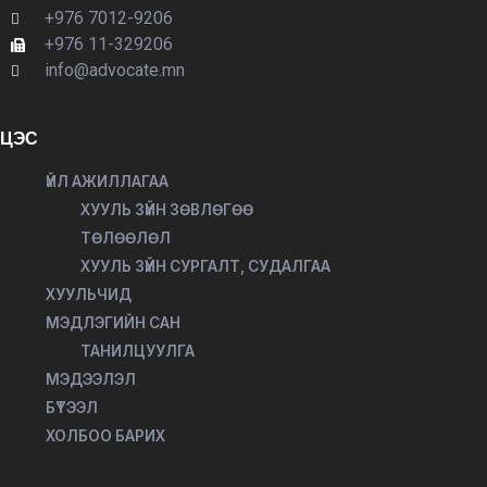
+976 7012-9206
+976 11-329206
info@advocate.mn
ЦЭС
ҮЙЛ АЖИЛЛАГАА
ХУУЛЬ ЗҮЙН ЗӨВЛӨГӨӨ
ТӨЛӨӨЛӨЛ
ХУУЛЬ ЗҮЙН СУРГАЛТ, СУДАЛГАА
ХУУЛЬЧИД
МЭДЛЭГИЙН САН
ТАНИЛЦУУЛГА
МЭДЭЭЛЭЛ
БҮТЭЭЛ
ХОЛБОО БАРИХ