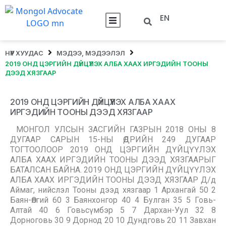
EN
НҮҮР ХУУДАС
МЭДЭЭ, МЭДЭЭЛЭЛ
2019 ОНД ЦЭРГИЙН ДҮЙЦҮҮЛЭХ АЛБА ХААХ ИРГЭДИЙН ТООНЫ
ДЭЭД ХЯЗГААР
2019 ОНД ЦЭРГИЙН ДҮЙЦҮҮЛЭХ АЛБА ХААХ
ИРГЭДИЙН ТООНЫ ДЭЭД ХЯЗГААР
МОНГОЛ УЛСЫН ЗАСГИЙН ГАЗРЫН 2018 ОНЫ 8
ДУГААР САРЫН 15-НЫ ӨДРИЙН 249 ДУГААР
ТОГТООЛООР 2019 ОНД ЦЭРГИЙН ДҮЙЦҮҮЛЭХ
АЛБА ХААХ ИРГЭДИЙН ТООНЫ ДЭЭД ХЯЗГААРЫГ
БАТАЛСАН БАЙНА. 2019 ОНД ЦЭРГИЙН ДҮЙЦҮҮЛЭХ
АЛБА ХААХ ИРГЭДИЙН ТООНЫ ДЭЭД ХЯЗГААР Д/д
Аймаг, нийслэл Тооны дээд хязгаар 1 Архангай 50 2
Баян-Өлгий 60 3 Баянхонгор 40 4 Булган 35 5 Говь-
Алтай 40 6 Говьсүмбэр 5 7 Дархан-Уул 32 8
Дорноговь 30 9 Дорнод 20 10 Дундговь 20 11 Завхан