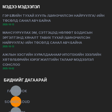
МЭДЭЭ МЭДЭЭЛЭЛ
ГЭР БҮЛИЙН ТУХАЙ ХУУЛЬ /ШИНЭЧИЛСЭН НАЙРУУЛГА/-ИЙН
ТӨСӨЛД САНАЛ АВЧ БАЙНА
2025-10-13
МАНСУУРУУЛАХ ЭМ, СЭТГЭЦЭД НӨЛӨӨТ БОДИСЫН
ЭРГЭЛТЭНД ХЯНАЛТ ТАВИХ ТУХАЙ /ШИНЭЧИЛСЭН
НАЙРУУЛГА/-ИЙН ТӨСӨЛД САНАЛ АВЧ БАЙНА
2025-10-13
АЖЛЫН ХЭСГИЙН ХУРАЛДААНААР ИПОТЕКИЙН ЗЭЭЛИЙН
ХӨТӨЛБӨРИЙН ХЭРЭГЖИЛТИЙН ТАЛААР МЭДЭЭЛЭЛ
СОНСЛОО
2025-10-02
БИДНИЙГ ДАГААРАЙ
FACEBOOK
SOUNDCLOUD