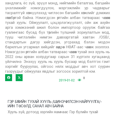
хандлага, ёс зүй, эрүүл мэнд, нийгмийн баталгаа, багшийн
үнэлэмжийг нэмэгдүүлэх, мэргэжлийн ур чадварыг
тасралтгүй хөгжүүлэхэд чиглэсэн багшийн хөгжлийг дэмжих
хөтөлбөртэй байна. Нэмэгдсэн өртгийн албан татвараас чөлөөлөх
тухай хууль: Ойжуулалт, цэцэрлэгжүүлэлт, ойн аж ахуйн
арга хэмжээний ажил болон импортоор оруулж байгаа
гуалингаас бусад бүх төрлийн түлшний зориулалтын мод,
тууш чиглэлийн нимгэн давхаргатай хавтан /OSB/,
стандартын дагуу хийгдсэн, угсрахад бэлэн модон
барилгын угсармал хийцийг өнөөдрөөс НӨАТ-аас чөлөөлж эхэллээ.
Нэмэгдсэн өртгийн албан татвараас чөлөөлөх тухай энэ хууль нь
2022 оны арван хоёрдугаар сарын 31 хүртэлх хугацаанд
үйлчилнэ. Энэхүү хууль нь хууль бусаар мод бэлтгэх гэмт
хэргийг бууруулах, ойгоос нялх моддыг авч хот суурин
газруудыг ойжуулах явдлыг зогсоох зорилтой юм.
8
2019-01-02
ГЭР БҮЛИЙН ТУХАЙ ХУУЛЬ /ШИНЭЧИЛСЭН НАЙРУУЛГА/-
ИЙН ТӨСӨЛД САНАЛ АВЧ БАЙНА
Хууль зүй, дотоод хэргийн яамнаас Гэр бүлийн тухай