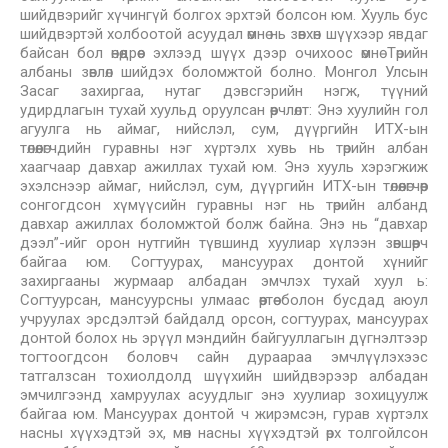
шийдвэрийг хүчингүй болгох эрхтэй болсон юм. Хууль бус
шийдвэртэй холбоотой асуудал өмнө нь зөвхөн шүүхээр явдаг
байсан бол өнөөдрөөс эхлээд шүүх дээр очихоос өмнө Төрийн
албаны зөвлөл шийдэх боломжтой болно. Монгол Улсын
Засаг захиргаа, нутаг дэвсгэрийн нэгж, түүний
удирдлагын тухай хуульд оруулсан өөрчлөлт: Энэ хуулийн гол
агуулга нь аймаг, нийслэл, сум, дүүргийн ИТХ-ын
төлөөлөгчдийн гуравны нэг хүртэлх хувь нь төрийн албан
хаагчаар давхар ажиллах тухай юм. Энэ хууль хэрэгжиж
эхэлснээр аймаг, нийслэл, сум, дүүргийн ИТХ-ын төлөөлөгчөөр
сонгогдсон хүмүүсийн гуравны нэг нь төрийн албанд
давхар ажиллах боломжтой болж байна. Энэ нь “давхар
дээл”-ийг орон нутгийн түвшинд хуулиар хүлээн зөвшөөрч
байгаа юм. Согтуурах, мансуурах донтой хүнийг
захиргааны журмаар албадан эмчлэх тухай хуул ь:
Согтуурсан, мансуурсны улмаас өөртөө болон бусдад аюул
учруулах эрсдэлтэй байдалд орсон, согтуурах, мансуурах
донтой болох нь эрүүл мэндийн байгууллагын дүгнэлтээр
тогтоогдсон боловч сайн дураараа эмчлүүлэхээс
татгалзсан тохиолдолд шүүхийн шийдвэрээр албадан
эмчилгээнд хамруулах асуудлыг энэ хуулиар зохицуулж
байгаа юм. Мансуурах донтой ч жирэмсэн, гурав хүртэлх
насны хүүхэдтэй эх, мөн насны хүүхэдтэй өрх толгойлсон