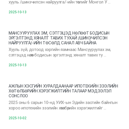
хууль /шинэчилсэн найруулга/-ийн төслийг Монгол У …
2025-10-13
МАНСУУРУУЛАХ ЭМ, СЭТГЭЦЭД НӨЛӨӨТ БОДИСЫН
ЭРГЭЛТЭНД ХЯНАЛТ ТАВИХ ТУХАЙ /ШИНЭЧИЛСЭН
НАЙРУУЛГА/-ИЙН ТӨСӨЛД САНАЛ АВЧ БАЙНА
Хууль зүй, дотоод хэргийн яамнаас Мансууруулах эм,
сэтгэцэд нөлөөт бодисын эргэлтэнд хяналт тавих ту …
2025-10-13
АЖЛЫН ХЭСГИЙН ХУРАЛДААНААР ИПОТЕКИЙН ЗЭЭЛИЙН
ХӨТӨЛБӨРИЙН ХЭРЭГЖИЛТИЙН ТАЛААР МЭДЭЭЛЭЛ
СОНСЛОО
2025 оны 6 сарын 10-нд УИХ-ын Эдийн засгийн байнгын
хороо ипотекийн зээлийн хөтөлбөрийн хэрэгжилтийг …
2025-10-02