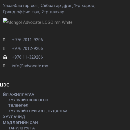
Улаанбаатар хот, Сүхбаатар дүүрэг, 1-р хороо,
Гранд оффис төв, 2-р давхар
+976 7011-9206
+976 7012-9206
+976 11-329206
info@advocate.mn
ЦЭС
ҮЙЛ АЖИЛЛАГАА
ХУУЛЬ ЗҮЙН ЗӨВЛӨГӨӨ
ТӨЛӨӨЛӨЛ
ХУУЛЬ ЗҮЙН СУРГАЛТ, СУДАЛГАА
ХУУЛЬЧИД
МЭДЛЭГИЙН САН
ТАНИЛЦУУЛГА