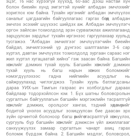
эцэг, 16 нас хүрээгүй хүүхэд, 60-аас дээш настай хүн
болон биеийн хүнд эмгэгтэй хүнийг албадан эмчлэхийг
хориглох юм байна. Тухайн иргэнийг албадан эмчлүүлэх
саналыг цагдаагийн байгууллагаас гаргах бөгөөд албадан
эмчлэх эсэхийг шүүхээс шийдэх аж. Албадан эмчлүүлэгч
оргон зайлсан тохиолдолд эрэн сурвалжлах ажиллагаанд
зарцуулсан зардлыг тухайн иргэнээс гаргуулахаар хуульд
тусгажээ. “Албадан эмчилгээг эмчлүүлэгчийн биеийн
байдал, эмчилгээний үр дүнгээс шалтгаалан 3-6 сар
хүртэл, давтан эмчлүүлэх тохиолдолд зургаан сараас нэг
жил хүртэл хугацаатай хийнэ” гэж заасан байна. Багшийн
хөгжлийг дэмжих тухай хууль: Багшийн хөгжлийг дэмжих
тухай хууль нь багш нарын хөгжих боломжийг
нэмэгдүүлэхээс гадна нийгмийн асуудлыг нь
сайжруулахад чиглэгджээ. Тухайн хууль батлагдсаны
дараа УИХ-ын Тамгын газраас ач холбогдлыг дараах
байдлаар тодорхойлсон юм. 1. Бүх шатны боловсролын
сургалтын байгууллагын багшийн мэргэжлийн тасралтгүй
хөгжлийг дэмжих, оролцоог хангах, тэдний хөдөлмөрийг
бодитой үнэлэх асуудлыг зохицуулсан бие даасан эрх
зүйн орчинтой болсноор багш өөрийгөө тасралтгүй хөгжүүлэх,
сургууль бүр багшийн хөгжлийг дэмжсэн үйл ажиллагааг
санхүүжүүлэх замаар сургалтын чанарт ахиц гарах
боломж бүрдэж байна. 2. Багшийн мэдлэг, боловсрол,