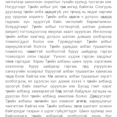
чиглэлээр шинэчлэн зорилтыг тухайн хуульд тусгасан юм.
Нэгдүгээрт: Төрийн албыг улс төрөөс ангид байлгах. Сонгууль
дуусахад төрийн алба хөдөлдөггүй, улс төрчид нь явдаг зарчим
руу оруулах зорилго. Төрийн алба хөдөлсөн ч дотроо хөдөлдөг,
гаднаас хүн ордоггүй байх чиглэлийг баримталжээ.
Хоёрдугаарт: Төрийн албыг тогтвортой, шатлан дэвших
(мерит) тогтолцоогоор явуулах заалт оруулсан. Ингэснээр
төрийн албан хаагчид дотроо шатлан дэвших хэлбэрээр
томилогддог болох юм. Гуравдугаарт: Төрийн албыг
хариуцлагатай болгох. Төрийн удирдах албан тушаалтан
томилгоо, чөлөөлөлттэй холбоотой буруу шийдвэр гаргах
тохиолдол олон гардаг. Үүнээс үүдэж гарсан зардлыг
төсвөөс гаргадаг. Харин Төрийн албаны шинэ хууль хэрэгжиж
эхэлснээр буруу шийдвэр гаргаж, төрд учруулсан
санхүүгийн хохирлыг буруутай албан тушаалтан хувиасаа
төлдөг болж байгаа юм. Мөн авлига, албан тушаалын хэрэгт
холбогдож, ял эдэлсэн хүн дахиж хэзээ ч төрийн албанд
орохгүй байх заалтыг оруулсан юм. Бусад гэмт хэрэг
төрийн албанд хамаарахгүй бөгөөд ялтай байдлын хугацаа нь
дууссан бол төрийн албанд ажиллаж болно. Дөрөвдүгээрт:
Төрийн албаны зөвлөлийн эрх хэмжээг өргөтгөж, хариуцлагыг
чангатгаж байгаа юм. Төрийн албаны зөвлөл шалгалт зохион
байгуулдаг газрын л үүрэг гүйцэтгэдэг. Шинэ хуулиар энэ
байгууллага төрийн албантай холбоотой хууль бус