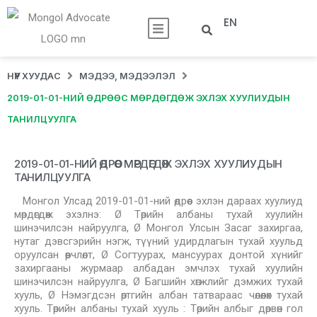
EN
НҮҮР ХУУДАС
МЭДЭЭ, МЭДЭЭЛЭЛ
2019-01-01-НИЙ ӨДРӨӨС МӨРДӨГДӨЖ ЭХЛЭХ ХУУЛИУДЫН
ТАНИЛЦУУЛГА
2019-01-01-НИЙ ӨДРӨӨС МӨРДӨГДӨЖ ЭХЛЭХ ХУУЛИУДЫН
ТАНИЛЦУУЛГА
Монгол Улсад 2019-01-01-ний өдрөөс эхлэн дараах хуулиуд
мөрдөгдөж эхэлнэ: Ø Төрийн албаны тухай хуулийн
шинэчилсэн найруулга, Ø Монгол Улсын Засаг захиргаа,
нутаг дэвсгэрийн нэгж, түүний удирдлагын тухай хуульд
оруулсан өөрчлөлт, Ø Согтуурах, мансуурах донтой хүнийг
захиргааны журмаар албадан эмчлэх тухай хуулийн
шинэчилсэн найруулга, Ø Багшийн хөгжлийг дэмжих тухай
хууль, Ø Нэмэгдсэн өртгийн албан татвараас чөлөөлөх тухай
хууль. Төрийн албаны тухай хууль : Төрийн албыг дөрвөн гол