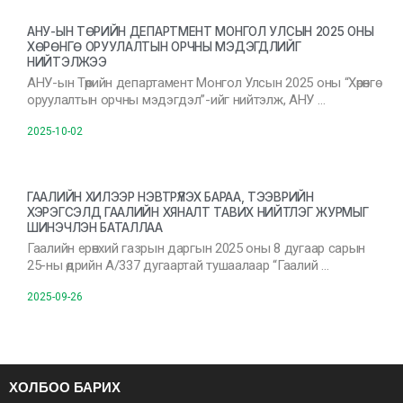
АНУ-ЫН ТӨРИЙН ДЕПАРТМЕНТ МОНГОЛ УЛСЫН 2025 ОНЫ
ХӨРӨНГӨ ОРУУЛАЛТЫН ОРЧНЫ МЭДЭГДЛИЙГ
НИЙТЭЛЖЭЭ
АНУ-ын Төрийн департамент Монгол Улсын 2025 оны “Хөрөнгө
оруулалтын орчны мэдэгдэл”-ийг нийтэлж, АНУ …
2025-10-02
ГААЛИЙН ХИЛЭЭР НЭВТРҮҮЛЭХ БАРАА, ТЭЭВРИЙН
ХЭРЭГСЭЛД ГААЛИЙН ХЯНАЛТ ТАВИХ НИЙТЛЭГ ЖУРМЫГ
ШИНЭЧЛЭН БАТАЛЛАА
Гаалийн ерөнхий газрын даргын 2025 оны 8 дугаар сарын
25-ны өдрийн А/337 дугаартай тушаалаар “Гаалий …
2025-09-26
ХОЛБОО БАРИХ