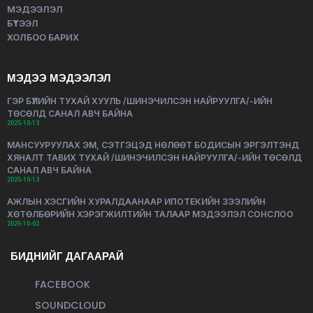
МЭДЭЭЛЭЛ
БҮТЭЭЛ
ХОЛБОО БАРИХ
МЭДЭЭ МЭДЭЭЛЭЛ
ГЭР БҮЛИЙН ТУХАЙ ХУУЛЬ /ШИНЭЧИЛСЭН НАЙРУУЛГА/-ИЙН
ТӨСӨЛД САНАЛ АВЧ БАЙНА
2025-10-13
МАНСУУРУУЛАХ ЭМ, СЭТГЭЦЭД НӨЛӨӨТ БОДИСЫН ЭРГЭЛТЭНД
ХЯНАЛТ ТАВИХ ТУХАЙ /ШИНЭЧИЛСЭН НАЙРУУЛГА/-ИЙН ТӨСӨЛД
САНАЛ АВЧ БАЙНА
2025-10-13
АЖЛЫН ХЭСГИЙН ХУРАЛДААНААР ИПОТЕКИЙН ЗЭЭЛИЙН
ХӨТӨЛБӨРИЙН ХЭРЭГЖИЛТИЙН ТАЛААР МЭДЭЭЛЭЛ СОНСЛОО
2025-10-02
БИДНИЙГ ДАГААРАЙ
FACEBOOK
SOUNDCLOUD