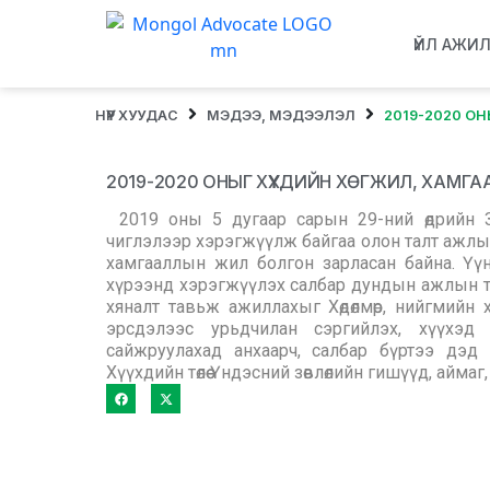
ҮЙЛ АЖИ
НҮҮР ХУУДАС
МЭДЭЭ, МЭДЭЭЛЭЛ
2019-2020 О
2019-2020 ОНЫГ ХҮҮХДИЙН ХӨГЖИЛ, ХАМ
2019 оны 5 дугаар сарын 29-ний өдрийн З
чиглэлээр хэрэгжүүлж байгаа олон талт ажлы
хамгааллын жил болгон зарласан байна. Үү
хүрээнд хэрэгжүүлэх салбар дундын ажлын төлөвлө
хяналт тавьж ажиллахыг Хөдөлмөр, нийгмийн 
эрсдэлээс урьдчилан сэргийлэх, хүүхэд
сайжруулахад анхаарч, салбар бүртээ дэд а
Хүүхдийн төлөө Үндэсний зөвлөлийн гишүүд, айма