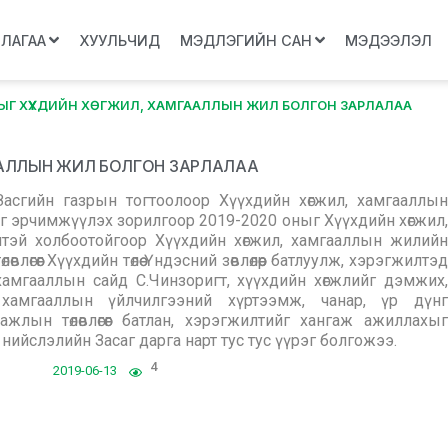
ЛЛАГАА
ХУУЛЬЧИД
МЭДЛЭГИЙН САН
МЭДЭЭЛЭЛ
НЫГ ХҮҮХДИЙН ХӨГЖИЛ, ХАМГААЛЛЫН ЖИЛ БОЛГОН ЗАРЛАЛАА
ГААЛЛЫН ЖИЛ БОЛГОН ЗАРЛАЛАА
асгийн газрын тогтоолоор Хүүхдийн хөгжил, хамгааллын
г эрчимжүүлэх зорилгоор 2019-2020 оныг Хүүхдийн хөгжил,
нтэй холбоотойгоор Хүүхдийн хөгжил, хамгааллын жилийн
гөөг Хүүхдийн төлөө Үндэсний зөвлөлөөр батлуулж, хэрэгжилтэд
хамгааллын сайд С.Чинзоригт, хүүхдийн хөгжлийг дэмжих,
 хамгааллын үйлчилгээний хүртээмж, чанар, үр дүнг
жлын төлөвлөгөөг батлан, хэрэгжилтийг хангаж ажиллахыг
г, нийслэлийн Засаг дарга нарт тус тус үүрэг болгожээ.
4
2019-06-13