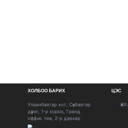
ХОЛБОО БАРИХ
ЦЭС
Улаанбаатар хот, Сүхбаатар
ҮЙЛ
дүүрэг, 1-р хороо, Гранд
оффис төв, 2-р давхар