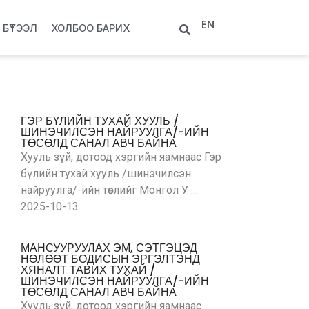
EN
БҮТЭЭЛ
ХОЛБОО БАРИХ
ГЭР БҮЛИЙН ТУХАЙ ХУУЛЬ /
ШИНЭЧИЛСЭН НАЙРУУЛГА/-ИЙН
ТӨСӨЛД САНАЛ АВЧ БАЙНА
Хууль зүй, дотоод хэргийн яамнаас Гэр
бүлийн тухай хууль /шинэчилсэн
найруулга/-ийн төслийг Монгол У …
2025-10-13
МАНСУУРУУЛАХ ЭМ, СЭТГЭЦЭД
НӨЛӨӨТ БОДИСЫН ЭРГЭЛТЭНД
ХЯНАЛТ ТАВИХ ТУХАЙ /
ШИНЭЧИЛСЭН НАЙРУУЛГА/-ИЙН
ТӨСӨЛД САНАЛ АВЧ БАЙНА
Хууль зүй, дотоод хэргийн яамнаас