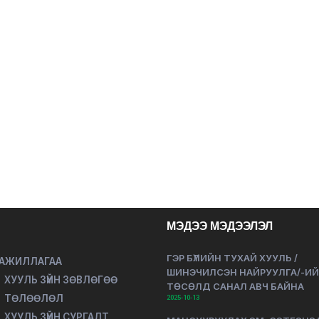
МЭДЭЭ МЭДЭЭЛЭЛ
ГЭР БҮЛИЙН ТУХАЙ ХУУЛЬ /
 АЖИЛЛАГАА
ШИНЭЧИЛСЭН НАЙРУУЛГА/-И
ХУУЛЬ ЗҮЙН ЗӨВЛӨГӨӨ
ТӨСӨЛД САНАЛ АВЧ БАЙНА
ТӨЛӨӨЛӨЛ
2025-10-13
ХУУЛЬ ЗҮЙН СУРГАЛТ,