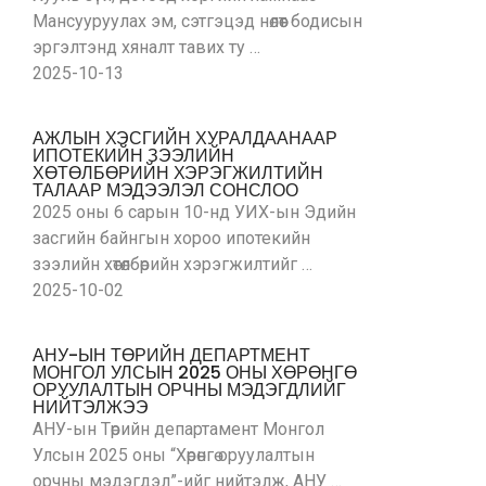
Мансууруулах эм, сэтгэцэд нөлөөт бодисын
эргэлтэнд хяналт тавих ту …
2025-10-13
АЖЛЫН ХЭСГИЙН ХУРАЛДААНААР
ИПОТЕКИЙН ЗЭЭЛИЙН
ХӨТӨЛБӨРИЙН ХЭРЭГЖИЛТИЙН
ТАЛААР МЭДЭЭЛЭЛ СОНСЛОО
2025 оны 6 сарын 10-нд УИХ-ын Эдийн
засгийн байнгын хороо ипотекийн
зээлийн хөтөлбөрийн хэрэгжилтийг …
2025-10-02
АНУ-ЫН ТӨРИЙН ДЕПАРТМЕНТ
МОНГОЛ УЛСЫН 2025 ОНЫ ХӨРӨНГӨ
ОРУУЛАЛТЫН ОРЧНЫ МЭДЭГДЛИЙГ
НИЙТЭЛЖЭЭ
АНУ-ын Төрийн департамент Монгол
Улсын 2025 оны “Хөрөнгө оруулалтын
орчны мэдэгдэл”-ийг нийтэлж, АНУ …