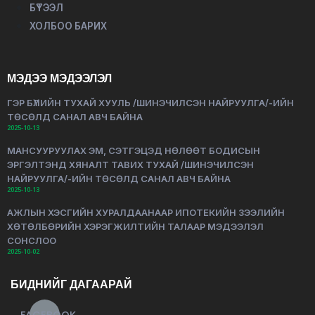
БҮТЭЭЛ
ХОЛБОО БАРИХ
МЭДЭЭ МЭДЭЭЛЭЛ
ГЭР БҮЛИЙН ТУХАЙ ХУУЛЬ /ШИНЭЧИЛСЭН НАЙРУУЛГА/-ИЙН
ТӨСӨЛД САНАЛ АВЧ БАЙНА
2025-10-13
МАНСУУРУУЛАХ ЭМ, СЭТГЭЦЭД НӨЛӨӨТ БОДИСЫН
ЭРГЭЛТЭНД ХЯНАЛТ ТАВИХ ТУХАЙ /ШИНЭЧИЛСЭН
НАЙРУУЛГА/-ИЙН ТӨСӨЛД САНАЛ АВЧ БАЙНА
2025-10-13
АЖЛЫН ХЭСГИЙН ХУРАЛДААНААР ИПОТЕКИЙН ЗЭЭЛИЙН
ХӨТӨЛБӨРИЙН ХЭРЭГЖИЛТИЙН ТАЛААР МЭДЭЭЛЭЛ
СОНСЛОО
2025-10-02
БИДНИЙГ ДАГААРАЙ
FACEBOOK