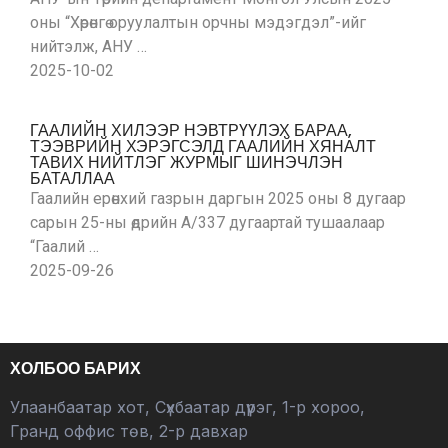
оны “Хөрөнгө оруулалтын орчны мэдэгдэл”-ийг
нийтэлж, АНУ …
2025-10-02
ГААЛИЙН ХИЛЭЭР НЭВТРҮҮЛЭХ БАРАА,
ТЭЭВРИЙН ХЭРЭГСЭЛД ГААЛИЙН ХЯНАЛТ
ТАВИХ НИЙТЛЭГ ЖУРМЫГ ШИНЭЧЛЭН
БАТАЛЛАА
Гаалийн ерөнхий газрын даргын 2025 оны 8 дугаар
сарын 25-ны өдрийн А/337 дугаартай тушаалаар
“Гаалий …
2025-09-26
ХОЛБОО БАРИХ
Улаанбаатар хот, Сүхбаатар дүүрэг, 1-р хороо,
Гранд оффис төв, 2-р давхар