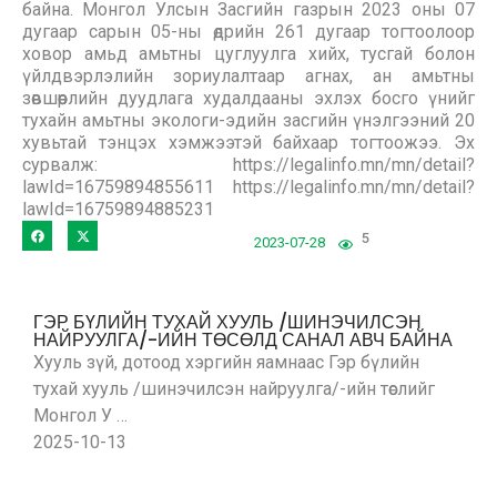
байна. Монгол Улсын Засгийн газрын 2023 оны 07
дугаар сарын 05-ны өдрийн 261 дугаар тогтоолоор
ховор амьд амьтны цуглуулга хийх, тусгай болон
үйлдвэрлэлийн зориулалтаар агнах, ан амьтны
зөвшөөрлийн дуудлага худалдааны эхлэх босго үнийг
тухайн амьтны экологи-эдийн засгийн үнэлгээний 20
хувьтай тэнцэх хэмжээтэй байхаар тогтоожээ. Эх
сурвалж: https://legalinfo.mn/mn/detail?
lawId=16759894855611 https://legalinfo.mn/mn/detail?
lawId=16759894885231
5
2023-07-28
ГЭР БҮЛИЙН ТУХАЙ ХУУЛЬ /ШИНЭЧИЛСЭН
НАЙРУУЛГА/-ИЙН ТӨСӨЛД САНАЛ АВЧ БАЙНА
Хууль зүй, дотоод хэргийн яамнаас Гэр бүлийн
тухай хууль /шинэчилсэн найруулга/-ийн төслийг
Монгол У …
2025-10-13