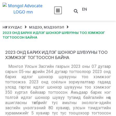
EN
НҮҮР ХУУДАС
МЭДЭЭ, МЭДЭЭЛЭЛ
2023 ОНД БАРИХ ИДЛЭГ ШОНХОР ШУВУУНЫ ТОО ХЭМЖЭЭГ
ТОГТООСОН БАЙНА
2023 ОНД БАРИХ ИДЛЭГ ШОНХОР ШУВУУНЫ ТОО
ХЭМЖЭЭГ ТОГТООСОН БАЙНА
Монгол Улсын Засгийн газрын 2023 оны 07 дугаар
сарын 05-ны өдрийн 264 дугаар тогтоолоор 2023 онд
барих идлэг шонхор шувууны тоо хэмжээг
тогтоожээ. 2023 онд соёлын зориулалтаар гадаад
улсад гаргах идлэг шонхор шувууны тоо хэмжээг
350 хүртэл байхаар тогтоосон. Амьдаар барих нэг
толгой идлэг шонхор шувуу тутамд байгалийн нөөц
ашигласны төлбөрийг тус амьтны экологи-эдийн
засгийн үнэлгээний 80 хувиар, улсын тэмдэгтийн
хураамжийг 5 хувиар тус тус тооцохоор тогтоосон