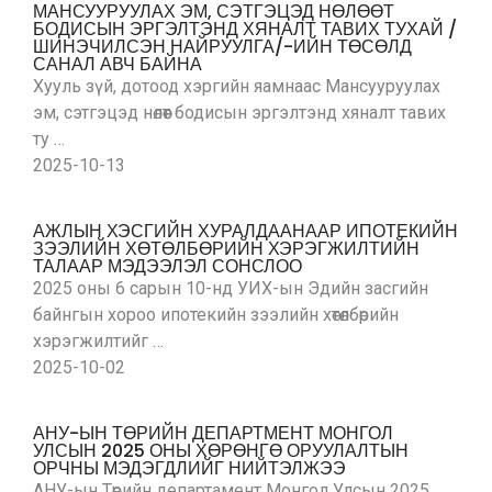
МАНСУУРУУЛАХ ЭМ, СЭТГЭЦЭД НӨЛӨӨТ
БОДИСЫН ЭРГЭЛТЭНД ХЯНАЛТ ТАВИХ ТУХАЙ /
ШИНЭЧИЛСЭН НАЙРУУЛГА/-ИЙН ТӨСӨЛД
САНАЛ АВЧ БАЙНА
Хууль зүй, дотоод хэргийн яамнаас Мансууруулах
эм, сэтгэцэд нөлөөт бодисын эргэлтэнд хяналт тавих
ту …
2025-10-13
АЖЛЫН ХЭСГИЙН ХУРАЛДААНААР ИПОТЕКИЙН
ЗЭЭЛИЙН ХӨТӨЛБӨРИЙН ХЭРЭГЖИЛТИЙН
ТАЛААР МЭДЭЭЛЭЛ СОНСЛОО
2025 оны 6 сарын 10-нд УИХ-ын Эдийн засгийн
байнгын хороо ипотекийн зээлийн хөтөлбөрийн
хэрэгжилтийг …
2025-10-02
АНУ-ЫН ТӨРИЙН ДЕПАРТМЕНТ МОНГОЛ
УЛСЫН 2025 ОНЫ ХӨРӨНГӨ ОРУУЛАЛТЫН
ОРЧНЫ МЭДЭГДЛИЙГ НИЙТЭЛЖЭЭ
АНУ-ын Төрийн департамент Монгол Улсын 2025