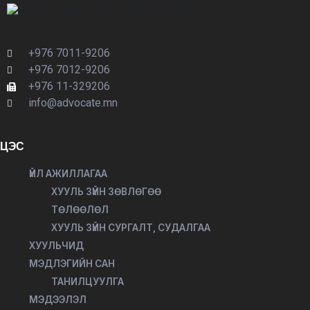
+976 7011-9206
+976 7012-9206
+976 11-329206
info@advocate.mn
ЦЭС
ҮЙЛ АЖИЛЛАГАА
ХУУЛЬ ЗҮЙН ЗӨВЛӨГӨӨ
ТӨЛӨӨЛӨЛ
ХУУЛЬ ЗҮЙН СУРГАЛТ, СУДАЛГАА
ХУУЛЬЧИД
МЭДЛЭГИЙН САН
ТАНИЛЦУУЛГА
МЭДЭЭЛЭЛ