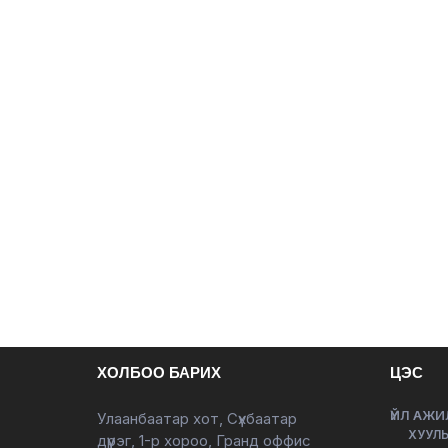
ХОЛБОО БАРИХ
ЦЭС
ҮЙЛ АЖИ
Улаанбаатар хот, Сүхбаатар
ХУУЛЬ
дүүрэг, 1-р хороо, Гранд оффис