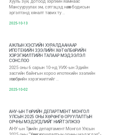
Хууль зүй, дотоод хэргийн яамнаас
Мансууруулах эм, сэтгэцэд нөлөөт бодисын
эргэлтэнд хяналт тавих ту …
2025-10-13
АЖЛЫН ХЭСГИЙН ХУРАЛДААНААР
ИПОТЕКИЙН ЗЭЭЛИЙН ХӨТӨЛБӨРИЙН
ХЭРЭГЖИЛТИЙН ТАЛААР МЭДЭЭЛЭЛ
СОНСЛОО
2025 оны 6 сарын 10-нд УИХ-ын Эдийн
засгийн байнгын хороо ипотекийн зээлийн
хөтөлбөрийн хэрэгжилтийг …
2025-10-02
АНУ-ЫН ТӨРИЙН ДЕПАРТМЕНТ МОНГОЛ
УЛСЫН 2025 ОНЫ ХӨРӨНГӨ ОРУУЛАЛТЫН
ОРЧНЫ МЭДЭГДЛИЙГ НИЙТЭЛЖЭЭ
АНУ-ын Төрийн департамент Монгол Улсын
2025 оны “Хөрөнгө оруулалтын орчны мэдэгдэл”-