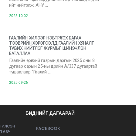
ийг нийтэлж, АНУ …
2025-10-02
ГААЛИЙН ХИЛЭЭР НЭВТРҮҮЛЭХ БАРАА,
ТЭЭВРИЙН ХЭРЭГСЭЛД ГААЛИЙН ХЯНАЛТ
ТАВИХ НИЙТЛЭГ ЖУРМЫГ ШИНЭЧЛЭН
БАТАЛЛАА
Гаалийн ерөнхий газрын даргын 2025 оны 8
дугаар сарын 25-ны өдрийн А/337 дугаартай
тушаалаар “Гаалий …
2025-09-26
БИДНИЙГ ДАГААРАЙ
ЭЧИЛСЭН
FACEBOOK
Л АВЧ