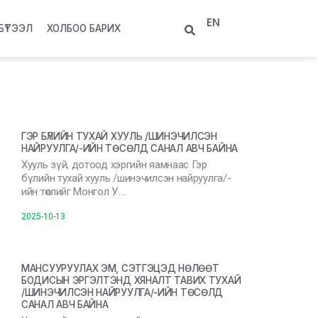
EN
БҮТЭЭЛ
ХОЛБОО БАРИХ
ГЭР БҮЛИЙН ТУХАЙ ХУУЛЬ /ШИНЭЧИЛСЭН
НАЙРУУЛГА/-ИЙН ТӨСӨЛД САНАЛ АВЧ БАЙНА
Хууль зүй, дотоод хэргийн яамнаас Гэр
бүлийн тухай хууль /шинэчилсэн найруулга/-
ийн төслийг Монгол У …
2025-10-13
МАНСУУРУУЛАХ ЭМ, СЭТГЭЦЭД НӨЛӨӨТ
БОДИСЫН ЭРГЭЛТЭНД ХЯНАЛТ ТАВИХ ТУХАЙ
/ШИНЭЧИЛСЭН НАЙРУУЛГА/-ИЙН ТӨСӨЛД
САНАЛ АВЧ БАЙНА