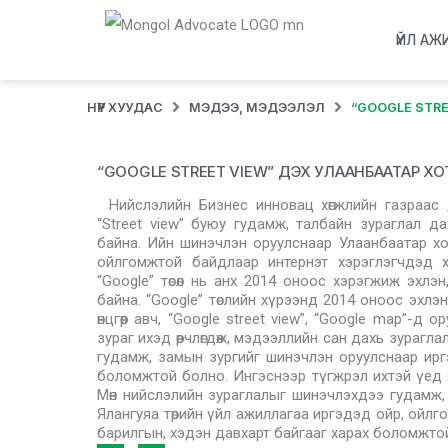
ҮЙЛ АЖ
НҮҮР ХУУДАС
МЭДЭЭ, МЭДЭЭЛЭЛ
“GOOGLE STR
“GOOGLE STREET VIEW” ДЭХ УЛААНБААТАР Х
Нийслэлийн Бизнес инновац хөгжлийн газраас
“Street view” буюу гудамж, талбайн зураглал 
байна. Ийн шинэчлэн оруулснаар Улаанбаатар хо
ойлгомжтой байдлаар интернэт хэрэглэгчдэд х
“Google” төсөл нь анх 2014 оноос хэрэгжиж эхлэн,
байна. “Google” төслийн хүрээнд 2014 оноос эхлэ
өнцгөөр авч, “Google street view”, “Google map”-
зураг ихэд өөрчлөгдөж, мэдээллийн сан дахь зураг
гудамж, замын зургийг шинэчлэн оруулснаар ир
боломжтой болно. Ингэснээр түгжрэл ихтэй үед я
Мөн нийслэлийн зураглалыг шинэчлэхдээ гудамж, 
Ялангуяа төрийн үйл ажиллагаа иргэдэд ойр, ойлго
барилгын, хэдэн давхарт байгааг харах боломжтой 