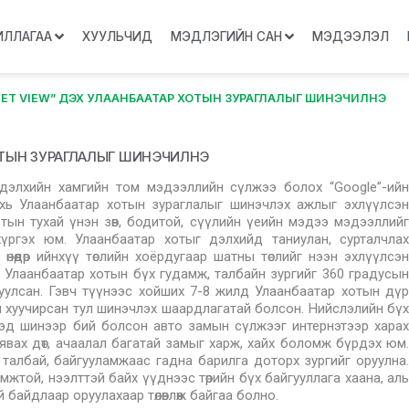
ИЛЛАГАА
ХУУЛЬЧИД
МЭДЛЭГИЙН САН
МЭДЭЭЛЭЛ
EET VIEW” ДЭХ УЛААНБААТАР ХОТЫН ЗУРАГЛАЛЫГ ШИНЭЧИЛНЭ
ОТЫН ЗУРАГЛАЛЫГ ШИНЭЧИЛНЭ
 дэлхийн хамгийн том мэдээллийн сүлжээ болох “Google”-ийн
дахь Улаанбаатар хотын зураглалыг шинэчлэх ажлыг эхлүүлсэн
тын тухай үнэн зөв, бодитой, сүүлийн үеийн мэдээ мэдээллийг
үргэх юм. Улаанбаатар хотыг дэлхийд таниулан, сурталчлах
 өнөөдөр ийнхүү төслийн хоёрдугаар шатны төслийг нээн эхлүүлсэн
н Улаанбаатар хотын бүх гудамж, талбайн зургийг 360 градусын
д оруулсан. Гэвч түүнээс хойших 7-8 жилд Улаанбаатар хотын дүр
лал хуучирсан тул шинэчлэх шаардлагатай болсон. Нийслэлийн бүх
гэд шинээр бий болсон авто замын сүлжээг интернэтээр харах
вах дөт, ачаалал багатай замыг харж, хайх боломж бүрдэх юм.
талбай, байгууламжаас гадна барилга доторх зургийг оруулна.
мжтой, нээлттэй байх үүднээс төрийн бүх байгууллага хаана, аль
байдлаар оруулахаар төлөвлөж байгаа болно.