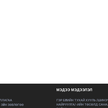
МЭДЭЭ МЭДЭЭЛЭЛ
ЛЛАГАА
ГЭР БҮЛИЙН ТУХАЙ ХУУЛЬ /ШИН
НАЙРУУЛГА/-ИЙН ТӨСӨЛД САНА
 ЗҮЙН ЗӨВЛӨГӨӨ