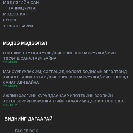
МЭДЛЭГИЙН САН
ТАНИЛЦУУЛГА
МЭДЭЭЛЭЛ
БҮТЭЭЛ
ХОЛБОО БАРИХ
МЭДЭЭ МЭДЭЭЛЭЛ
ГЭР БҮЛИЙН ТУХАЙ ХУУЛЬ /ШИНЭЧИЛСЭН НАЙРУУЛГА/-ИЙН
ТӨСӨЛД САНАЛ АВЧ БАЙНА
2025-10-13
МАНСУУРУУЛАХ ЭМ, СЭТГЭЦЭД НӨЛӨӨТ БОДИСЫН ЭРГЭЛТЭНД
ХЯНАЛТ ТАВИХ ТУХАЙ /ШИНЭЧИЛСЭН НАЙРУУЛГА/-ИЙН ТӨСӨЛД
САНАЛ АВЧ БАЙНА
2025-10-13
АЖЛЫН ХЭСГИЙН ХУРАЛДААНААР ИПОТЕКИЙН ЗЭЭЛИЙН
ХӨТӨЛБӨРИЙН ХЭРЭГЖИЛТИЙН ТАЛААР МЭДЭЭЛЭЛ СОНСЛОО
2025-10-02
БИДНИЙГ ДАГААРАЙ
FACEBOOK