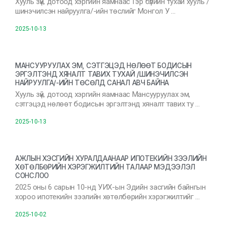
Хууль зүй, дотоод хэргийн яамнаас Гэр бүлийн тухай хууль /
шинэчилсэн найруулга/-ийн төслийг Монгол У …
2025-10-13
МАНСУУРУУЛАХ ЭМ, СЭТГЭЦЭД НӨЛӨӨТ БОДИСЫН
ЭРГЭЛТЭНД ХЯНАЛТ ТАВИХ ТУХАЙ /ШИНЭЧИЛСЭН
НАЙРУУЛГА/-ИЙН ТӨСӨЛД САНАЛ АВЧ БАЙНА
Хууль зүй, дотоод хэргийн яамнаас Мансууруулах эм,
сэтгэцэд нөлөөт бодисын эргэлтэнд хяналт тавих ту …
2025-10-13
АЖЛЫН ХЭСГИЙН ХУРАЛДААНААР ИПОТЕКИЙН ЗЭЭЛИЙН
ХӨТӨЛБӨРИЙН ХЭРЭГЖИЛТИЙН ТАЛААР МЭДЭЭЛЭЛ
СОНСЛОО
2025 оны 6 сарын 10-нд УИХ-ын Эдийн засгийн байнгын
хороо ипотекийн зээлийн хөтөлбөрийн хэрэгжилтийг …
2025-10-02