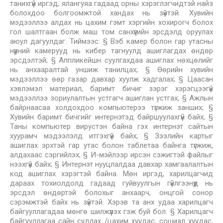
танихгүй иргэд, ялангуяа гадаад орны хэрэглэгчидтэй найз
болохдоо болгоомжтой хандах нь зүйтэй. Хувийн
мэдээллээ алдах нь цахим гэмт хэргийн хохирогч болох
гол шалтгаан болж маш том санхүүгийн эрсдэлд оруулах
аюул дагуулдаг. Тиймээс: § Вэб камер болон гар утасны
нүүрний камерууд нь кибер тагнуулд ашиглагдах өндөр
эрсдэлтэй; § Аппликейшн суулгахдаа ашиглах нөхцөлийг
нь анхааралтай уншиж танилцах; § Өөрийн хувийн
мэдээллээ өөр газар давхар хуулж хадгалах; § Цаасан
хэвлэмэл материал, баримт бичиг зэрэг хэрэгцээгүй
мэдээллээ зориулалтын устгагч ашиглан устгах; § Ажлын
байрнаасаа холдохдоо компьютерээ түгжиж занших; §
Хувийн баримт бичгийг интернэтэд байршуулахгүй байх; §
Таны компьютер вирустэн байна гэх интернэт сайтын
хуурамч мэдээлэлд итгэхгүй байх; § Зээлийн картыг
ашиглах эрхтэй гар утас болон таблетаа байнга түгжиж,
алдахаас сэргийлэх; § И-мэйлээр ирсэн сэжигтэй файлыг
нээхгүй байх; § Интернэт нууцлалдаа давхар хамгаалалтын
код ашиглах хэрэгтэй байна. Мөн иргэд, харилцагчид
дараах тохиолдолд гадаад гуйвуулгын гүйлгээнүүд нь
эрсдэл өндөртэй болохыг анхаарч, онцгой сонор
сэрэмжтэй байх нь зүйтэй. Хэрэв та анх удаа харилцагч
байгууллагадаа мөнгө шилжүүлэх гэж буй бол: § Харилцагч
байгууллагаа сайн судлах /цахим хуудас, сошиал хуудас,