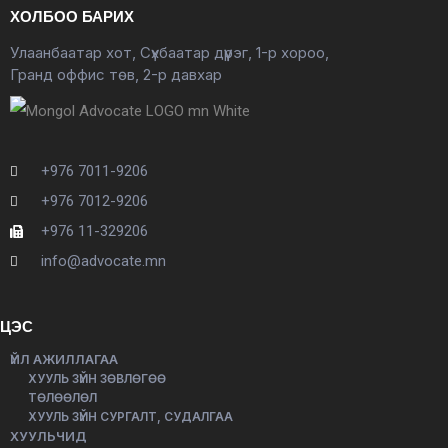
ХОЛБОО БАРИХ
Улаанбаатар хот, Сүхбаатар дүүрэг, 1-р хороо,
Гранд оффис төв, 2-р давхар
+976 7011-9206
+976 7012-9206
+976 11-329206
info@advocate.mn
ЦЭС
ҮЙЛ АЖИЛЛАГАА
ХУУЛЬ ЗҮЙН ЗӨВЛӨГӨӨ
ТӨЛӨӨЛӨЛ
ХУУЛЬ ЗҮЙН СУРГАЛТ, СУДАЛГАА
ХУУЛЬЧИД