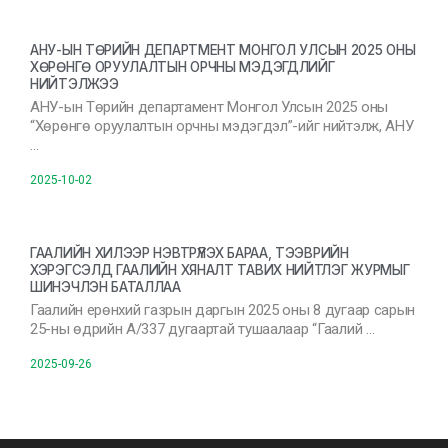
АНУ-ЫН ТӨРИЙН ДЕПАРТМЕНТ МОНГОЛ УЛСЫН 2025 ОНЫ
ХӨРӨНГӨ ОРУУЛАЛТЫН ОРЧНЫ МЭДЭГДЛИЙГ
НИЙТЭЛЖЭЭ
АНУ-ын Төрийн департамент Монгол Улсын 2025 оны
“Хөрөнгө оруулалтын орчны мэдэгдэл”-ийг нийтэлж, АНУ
…
2025-10-02
ГААЛИЙН ХИЛЭЭР НЭВТРҮҮЛЭХ БАРАА, ТЭЭВРИЙН
ХЭРЭГСЭЛД ГААЛИЙН ХЯНАЛТ ТАВИХ НИЙТЛЭГ ЖУРМЫГ
ШИНЭЧЛЭН БАТАЛЛАА
Гаалийн ерөнхий газрын даргын 2025 оны 8 дугаар сарын
25-ны өдрийн А/337 дугаартай тушаалаар “Гаалий …
2025-09-26