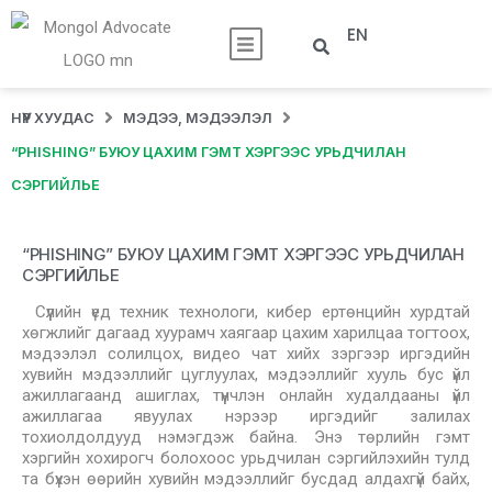
EN
НҮҮР ХУУДАС
МЭДЭЭ, МЭДЭЭЛЭЛ
“PHISHING” БУЮУ ЦАХИМ ГЭМТ ХЭРГЭЭС УРЬДЧИЛАН
СЭРГИЙЛЬЕ
“PHISHING” БУЮУ ЦАХИМ ГЭМТ ХЭРГЭЭС УРЬДЧИЛАН
СЭРГИЙЛЬЕ
Сүүлийн үед техник технологи, кибер ертөнцийн хурдтай
хөгжлийг дагаад хуурамч хаягаар цахим харилцаа тогтоох,
мэдээлэл солилцох, видео чат хийх зэргээр иргэдийн
хувийн мэдээллийг цуглуулах, мэдээллийг хууль бус үйл
ажиллагаанд ашиглах, түүнчлэн онлайн худалдааны үйл
ажиллагаа явуулах нэрээр иргэдийг залилах
тохиолдолдууд нэмэгдэж байна. Энэ төрлийн гэмт
хэргийн хохирогч болохоос урьдчилан сэргийлэхийн тулд
та бүхэн өөрийн хувийн мэдээллийг бусдад алдахгүй байх,