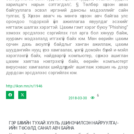
харилцагч нарын сэтгэгдэл/; § Төлбөр хүлээн авах
байгууллага эсвэл иргэний дансны мэдээллийг сайн
тулгах; § Хүлээн авагч нь мөнгө хүлээн авч байгаа улс
орондоо тодорхой үйл ажиллагаа явуулдаг эсэхийг
нягталж шалгах хэрэгтэй. Цахим гэмт хэрэг буюу “Phishing”
хэмээх эрсдэлээс сэргийлэх гол арга бол хянуур байж,
хуурамч мэдээлэлд итгэхгүй байх юм. Мөн өөрийн цахим
орчин дахь аюулгүй байдлыг ханган ажиллаж, цахим
шуудангийн нууц үгээ хамгаалах, үнэгүй домэйн бүхий и-мэйл
хэрэглэхгүй байх, найдваргүй компьютер, сүлжээ ашиглан
цахим хаягтаа нэвтрэхгүй байх, өөрийн компьютерт
вируснаас хамгаалах шийдлүүдийг ашиглаж хэвших нь дээр
дурдсан эрсдэлээс сэргийлэх юм.
http://ikon.mn/n/1946
6
2018-03-30
ГЭР БҮЛИЙН ТУХАЙ ХУУЛЬ /ШИНЭЧИЛСЭН НАЙРУУЛГА/-
ИЙН ТӨСӨЛД САНАЛ АВЧ БАЙНА